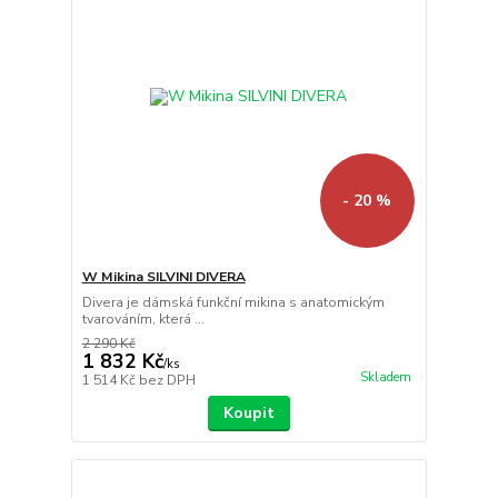
- 20 %
W Mikina SILVINI DIVERA
Divera je dámská funkční mikina s anatomickým
tvarováním, která ...
2 290 Kč
1 832 Kč
/
ks
Skladem
1 514 Kč
bez DPH
Koupit