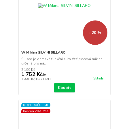
- 20 %
W Mikina SILVINI SILLARO
Sillaro je dámská funkční slim-fit fleecová mikina
určená pro ná...
2 190 Kč
1 752 Kč
/
ks
Skladem
1 448 Kč
bez DPH
Koupit
DOPORUČUJEME
Doprava ZDARMA