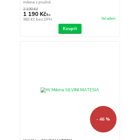
mikina z pružné...
2 190 Kč
1 190 Kč
/
ks
Skladem
983 Kč
bez DPH
Koupit
- 46 %