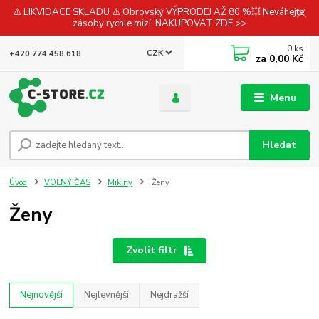
⚠️ LIKVIDACE SKLADU ⚠️ Obrovský VÝPRODEJ AŽ 80 %💥 Neváhejte,
zásoby rychle mizí. NAKUPOVAT ZDE >>
0
ks
CZK
+420 774 458 618
za
0,00 Kč
Menu
Hledat
Úvod
VOLNÝ ČAS
Mikiny
Ženy
Ženy
Zvolit filtr
Nejnovější
Nejlevnější
Nejdražší