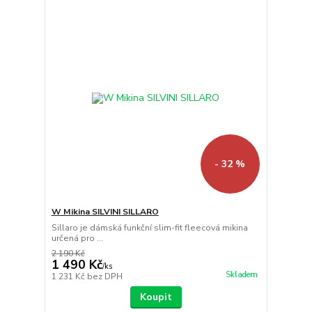
- 32 %
W Mikina SILVINI SILLARO
Sillaro je dámská funkční slim-fit fleecová mikina
určená pro ...
2 190 Kč
1 490 Kč
/
ks
Skladem
1 231 Kč
bez DPH
Koupit