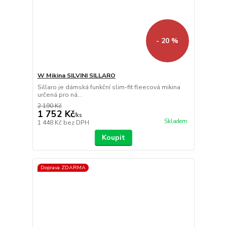
- 20 %
W Mikina SILVINI SILLARO
Sillaro je dámská funkční slim-fit fleecová mikina
určená pro ná...
2 190 Kč
1 752 Kč
/
ks
Skladem
1 448 Kč
bez DPH
Koupit
Doprava ZDARMA