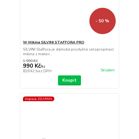
- 50 %
W Mikina SILVINI STAFFORA PRO
SILVINI Staffora je dámská prodyšná celopropínací
mikina z materi...
1 990 Kč
990 Kč
/
ks
Skladem
818 Kč
bez DPH
Koupit
Doprava ZDARMA