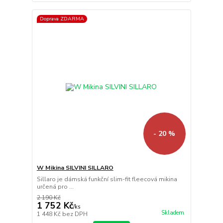
Doprava ZDARMA
- 20 %
W Mikina SILVINI SILLARO
Sillaro je dámská funkční slim-fit fleecová mikina
určená pro ...
2 190 Kč
1 752 Kč
/
ks
Skladem
1 448 Kč
bez DPH