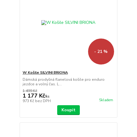
- 21 %
W Košile SILVINI BRIONA
Dámská prodyšná flanelová košile pro enduro
jezdce a volný čas. L...
1 499 Kč
1 177 Kč
/
ks
Skladem
973 Kč
bez DPH
Koupit