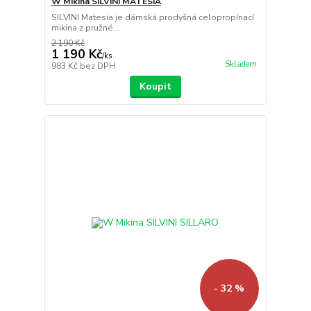
W Mikina SILVINI MATESIA
SILVINI Matesia je dámská prodyšná celopropínací
mikina z pružné...
2 190 Kč
1 190 Kč
/
ks
Skladem
983 Kč
bez DPH
Koupit
- 32 %