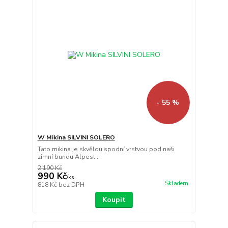
- 55 %
W Mikina SILVINI SOLERO
Tato mikina je skvělou spodní vrstvou pod naši
zimní bundu Alpest...
2 190 Kč
990 Kč
/
ks
Skladem
818 Kč
bez DPH
Koupit