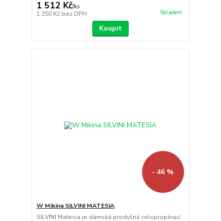
1 512 Kč
/
ks
Skladem
1 250 Kč
bez DPH
Koupit
- 46 %
W Mikina SILVINI MATESIA
SILVINI Matesia je dámská prodyšná celopropínací