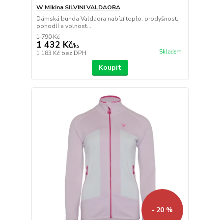
W Mikina SILVINI VALDAORA
Dámská bunda Valdaora nabízí teplo, prodyšnost,
pohodlí a volnost...
1 790 Kč
1 432 Kč
/
ks
Skladem
1 183 Kč
bez DPH
Koupit
- 20 %