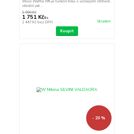
Wool Waffle RN je funkční triko s volnějším střihem,
ideální jak ...
1 990 Kč
1 751 Kč
/
ks
Skladem
1 447 Kč
bez DPH
Koupit
- 20 %