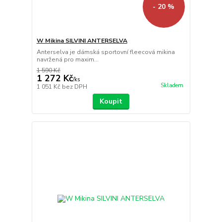
- 20 %
W Mikina SILVINI ANTERSELVA
Anterselva je dámská sportovní fleecová mikina
navržená pro maxim...
1 590 Kč
1 272 Kč
/
ks
Skladem
1 051 Kč
bez DPH
Koupit