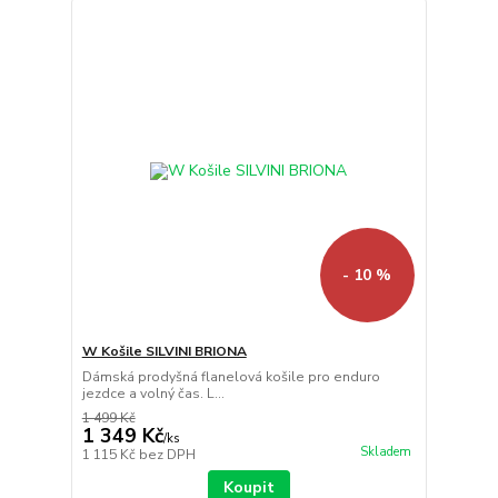
- 10 %
W Košile SILVINI BRIONA
Dámská prodyšná flanelová košile pro enduro
jezdce a volný čas. L...
1 499 Kč
1 349 Kč
/
ks
Skladem
1 115 Kč
bez DPH
Koupit