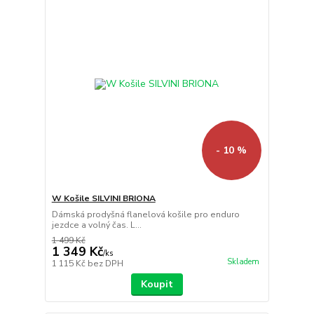
- 10 %
W Košile SILVINI BRIONA
Dámská prodyšná flanelová košile pro enduro
jezdce a volný čas. L...
1 499 Kč
1 349 Kč
/
ks
Skladem
1 115 Kč
bez DPH
Koupit