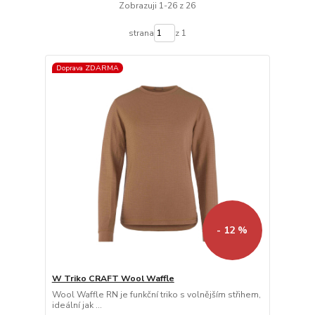
Zobrazuji 1-26 z 26
strana
z 1
Doprava ZDARMA
- 12 %
W Triko CRAFT Wool Waffle
Wool Waffle RN je funkční triko s volnějším střihem,
ideální jak ...