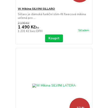
W Mikina SILVINI SILLARO
Sillaro je dámská funkční slim-fit fleecová mikina
určená pro ...
2 190 Kč
1 490 Kč
/
ks
Skladem
1 231 Kč
bez DPH
Koupit