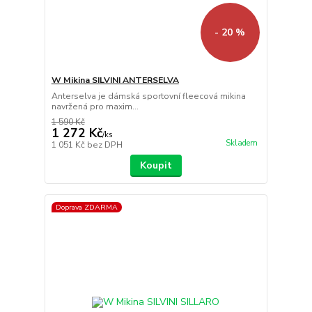
- 20 %
W Mikina SILVINI ANTERSELVA
Anterselva je dámská sportovní fleecová mikina
navržená pro maxim...
1 590 Kč
1 272 Kč
/
ks
Skladem
1 051 Kč
bez DPH
Koupit
Doprava ZDARMA