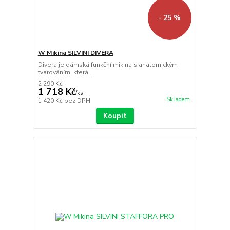
- 25 %
W Mikina SILVINI DIVERA
Divera je dámská funkční mikina s anatomickým
tvarováním, která ...
2 290 Kč
1 718 Kč
/
ks
Skladem
1 420 Kč
bez DPH
Koupit