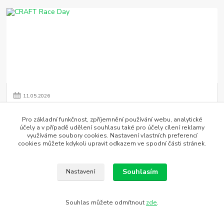
11
.
05
.
2026
CRAFT Race Day
Pro základní funkčnost, zpříjemnění používání webu, analytické
Pokud hledáte vybavení, které vás v den závodu nebude brzdit,
účely a v případě udělení souhlasu také pro účely cílení reklamy
kolekce Race Day je jasnou volbou. Je to to nejlehčí, nejprodyšnější
využíváme soubory cookies. Nastavení vlastních preferencí
a nejrychlejší, co...
číst celé
cookies můžete kdykoli upravit odkazem ve spodní části stránek.
Souhlasím
Nastavení
Souhlas můžete odmítnout
zde
.