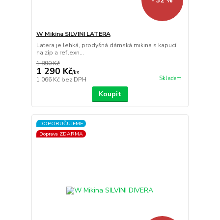
- 32 %
W Mikina SILVINI LATERA
Latera je lehká, prodyšná dámská mikina s kapucí
na zip a reflexn...
1 890 Kč
1 290 Kč
/
ks
Skladem
1 066 Kč
bez DPH
Koupit
DOPORUČUJEME
Doprava ZDARMA