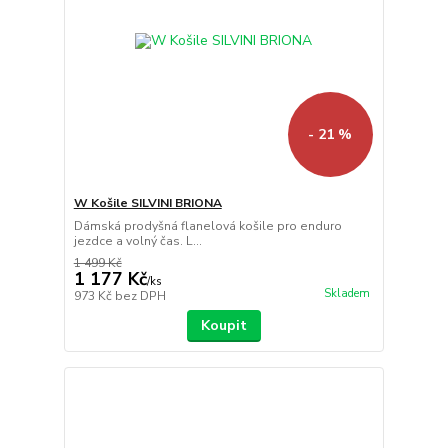
- 21 %
W Košile SILVINI BRIONA
Dámská prodyšná flanelová košile pro enduro
jezdce a volný čas. L...
1 499 Kč
1 177 Kč
/
ks
Skladem
973 Kč
bez DPH
Koupit