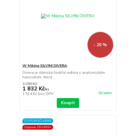
- 20 %
W Mikina SILVINI DIVERA
Divera je dámská funkční mikina s anatomickým
tvarováním, která ...
2 290 Kč
1 832 Kč
/
ks
Skladem
1 514 Kč
bez DPH
Koupit
DOPORUČUJEME
Doprava ZDARMA