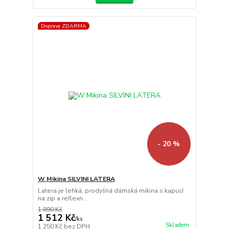
Doprava ZDARMA
- 20 %
W Mikina SILVINI LATERA
Latera je lehká, prodyšná dámská mikina s kapucí
na zip a reflexn...
1 890 Kč
1 512 Kč
/
ks
Skladem
1 250 Kč
bez DPH