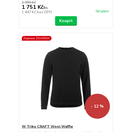
1 990 Kč
1 751 Kč
/
ks
Skladem
1 447 Kč
bez DPH
Koupit
Doprava ZDARMA
- 12 %
W Triko CRAFT Wool Waffle