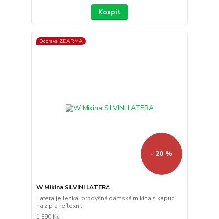
Koupit
Doprava ZDARMA
- 20 %
W Mikina SILVINI LATERA
Latera je lehká, prodyšná dámská mikina s kapucí
na zip a reflexn...
1 890 Kč