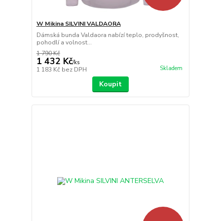
W Mikina SILVINI VALDAORA
Dámská bunda Valdaora nabízí teplo, prodyšnost,
pohodlí a volnost...
1 790 Kč
1 432 Kč
/
ks
Skladem
1 183 Kč
bez DPH
Koupit