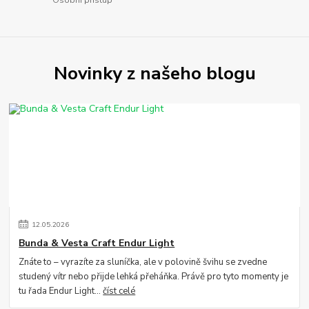
Osobní přístup
Novinky z našeho blogu
12
.
05
.
2026
Bunda & Vesta Craft Endur Light
Znáte to – vyrazíte za sluníčka, ale v polovině švihu se zvedne
studený vítr nebo přijde lehká přeháňka. Právě pro tyto momenty je
tu řada Endur Light...
číst celé