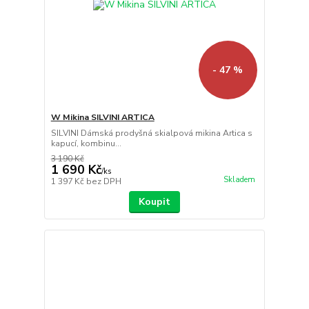
- 47 %
W Mikina SILVINI ARTICA
SILVINI Dámská prodyšná skialpová mikina Artica s
kapucí, kombinu...
3 190 Kč
1 690 Kč
/
ks
Skladem
1 397 Kč
bez DPH
Koupit