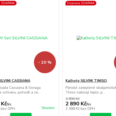
a ZDARMA
Doprava ZDARMA
- 20 %
ILVINI CASSIANA
Kalhoty SILVINI TINISO
sada Cassiana & Soraga
Pánské zateplené skialpinistic
e ochranu, pohodlí a vo...
Tiniso nabízejí teplo, p...
3 890 Kč
 Kč
2 890 Kč
/
ks
/
ks
Skladem
č
bez DPH
2 388 Kč
bez DPH