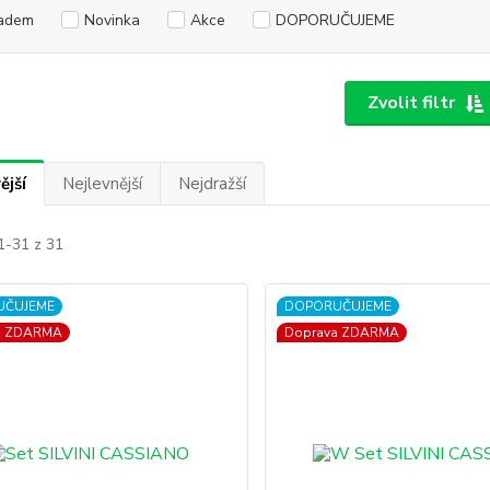
adem
Novinka
Akce
DOPORUČUJEME
Zvolit filtr
ější
Nejlevnější
Nejdražší
1-31 z 31
UČUJEME
DOPORUČUJEME
a ZDARMA
Doprava ZDARMA