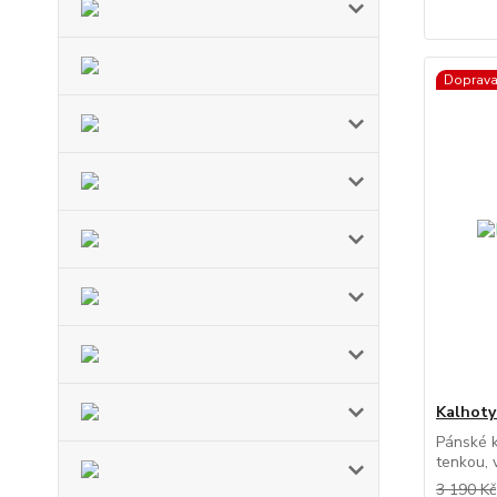
Doprav
Kalhoty
Pánské k
tenkou, 
3 190 Kč