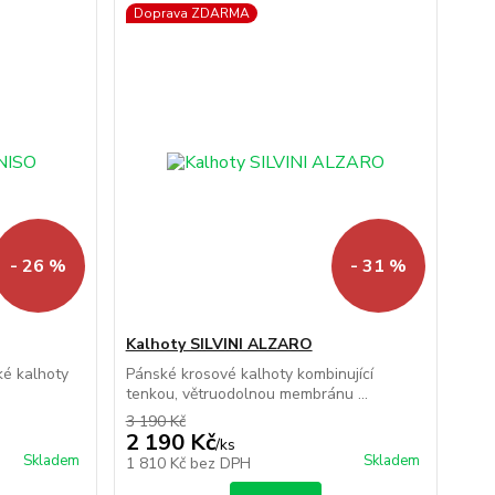
Doprava ZDARMA
- 26 %
- 31 %
Kalhoty SILVINI ALZARO
ké kalhoty
Pánské krosové kalhoty kombinující
tenkou, větruodolnou membránu ...
3 190 Kč
2 190 Kč
/
ks
Skladem
Skladem
1 810 Kč
bez DPH