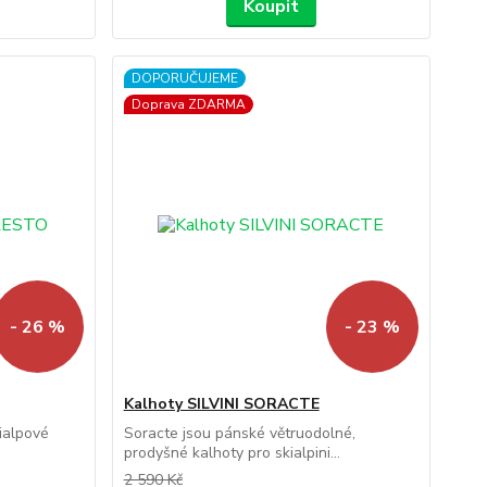
Koupit
DOPORUČUJEME
Doprava ZDARMA
- 26 %
- 23 %
Kalhoty SILVINI SORACTE
ialpové
Soracte jsou pánské větruodolné,
prodyšné kalhoty pro skialpini...
2 590 Kč