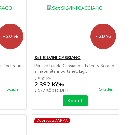
- 20 %
- 20 %
Set SILVINI CASSIANO
ují ochranu,
Pánská bunda Cassiano a kalhoty Sorago
s materiálem Softshell Lig...
2 990 Kč
2 392 Kč
/
ks
Skladem
Skladem
1 977 Kč
bez DPH
Koupit
Doprava ZDARMA