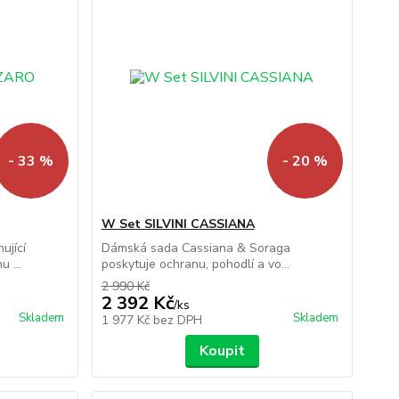
- 33 %
- 20 %
W Set SILVINI CASSIANA
ující
Dámská sada Cassiana & Soraga
 ...
poskytuje ochranu, pohodlí a vo...
2 990 Kč
2 392 Kč
/
ks
Skladem
Skladem
1 977 Kč
bez DPH
Koupit