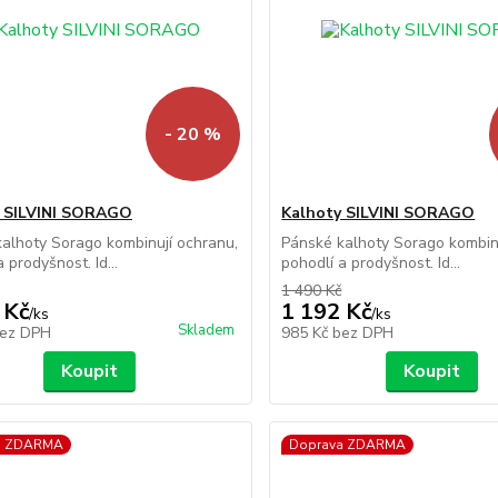
- 20 %
y SILVINI SORAGO
Kalhoty SILVINI SORAGO
alhoty Sorago kombinují ochranu,
Pánské kalhoty Sorago kombin
 prodyšnost. Id...
pohodlí a prodyšnost. Id...
1 490 Kč
 Kč
1 192 Kč
/
ks
/
ks
Skladem
ez DPH
985 Kč
bez DPH
Koupit
Koupit
a ZDARMA
Doprava ZDARMA