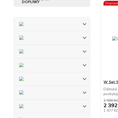
Doprav
W Set S
Dámská 
poskytuj
2 990 Kč
2 392
1 977 K