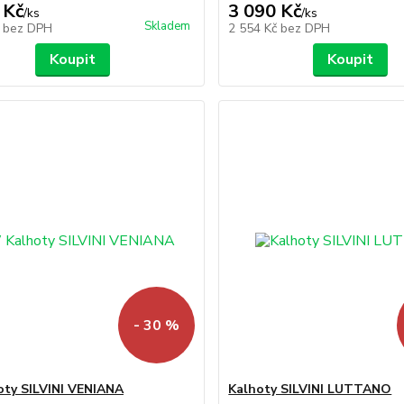
 Kč
3 090 Kč
/
ks
/
ks
Skladem
č
bez DPH
2 554 Kč
bez DPH
Koupit
Koupit
- 30 %
ty SILVINI VENIANA
Kalhoty SILVINI LUTTANO