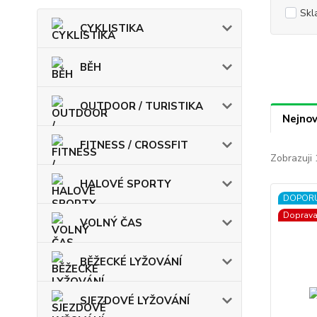
Skl
CYKLISTIKA
BĚH
OUTDOOR / TURISTIKA
Nejnov
FITNESS / CROSSFIT
Zobrazuji 
HALOVÉ SPORTY
DOPOR
Doprav
VOLNÝ ČAS
BĚŽECKÉ LYŽOVÁNÍ
SJEZDOVÉ LYŽOVÁNÍ