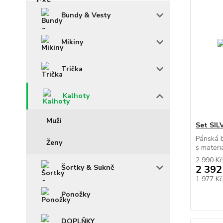
Bundy & Vesty
Mikiny
Trička
Kalhoty
Muži
Set SIL
Pánská 
Ženy
s materiá
2 990 Kč
Šortky & Sukně
2 392
1 977 K
Ponožky
DOPLŇKY