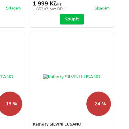
1 999 Kč
/
ks
Skladem
Skladem
1 652 Kč
bez DPH
Koupit
- 19 %
- 24 %
Kalhoty SILVINI LUSANO