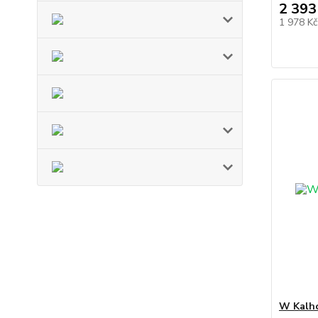
2 393
1 978 K
W Kalho