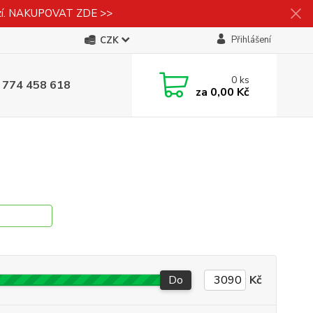
izí. NAKUPOVAT ZDE >>
Přihlášení
CZK
0
ks
 774 458 618
za
0,00 Kč
Do
Kč