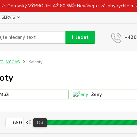
⚠️ Obrovský VÝPRODEJ AŽ 80 %💥 Neváhejte, zásoby rychle m
SERVIS
Hledat
+420
VOLNÝ ČAS
Kalhoty
oty
Muži
Ženy
Kč
Od