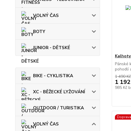
VOLNÝ ČAS
BOTY
JUNIOR - DĚTSKÉ
Kalhot
Pánské k
pohodlí a
BIKE - CYKLISTIKA
1 490 Kč
1 192
985 Kč
b
XC - BĚŽECKÉ LYŽOVÁNÍ
OUTDOOR / TURISTIKA
Doprav
VOLNÝ ČAS