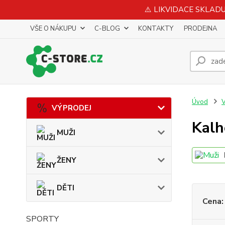
⚠️ LIKVIDACE SKLADU 
VŠE O NÁKUPU
C-BLOG
KONTAKTY
PRODEJNA
Úvod
VÝPRODEJ
Kalh
MUŽI
ŽENY
DĚTI
Cena:
SPORTY