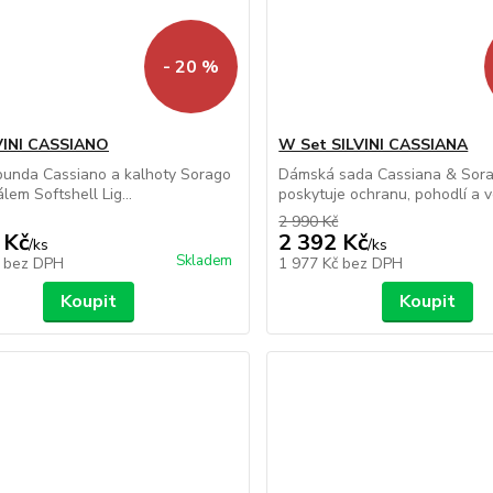
- 20 %
VINI CASSIANO
W Set SILVINI CASSIANA
bunda Cassiano a kalhoty Sorago
Dámská sada Cassiana & Sor
lem Softshell Lig...
poskytuje ochranu, pohodlí a vo
2 990 Kč
 Kč
2 392 Kč
/
ks
/
ks
Skladem
č
bez DPH
1 977 Kč
bez DPH
Koupit
Koupit