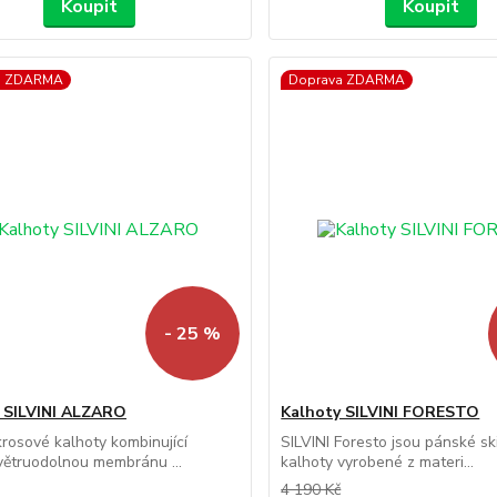
Koupit
Koupit
a ZDARMA
Doprava ZDARMA
- 25 %
 SILVINI ALZARO
Kalhoty SILVINI FORESTO
rosové kalhoty kombinující
SILVINI Foresto jsou pánské sk
větruodolnou membránu ...
kalhoty vyrobené z materi...
4 190 Kč