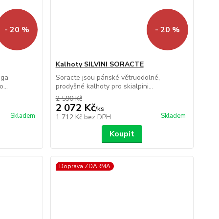
- 20 %
- 20 %
Kalhoty SILVINI SORACTE
aga
Soracte jsou pánské větruodolné,
...
prodyšné kalhoty pro skialpini...
2 590 Kč
2 072 Kč
/
ks
Skladem
Skladem
1 712 Kč
bez DPH
Koupit
Doprava ZDARMA