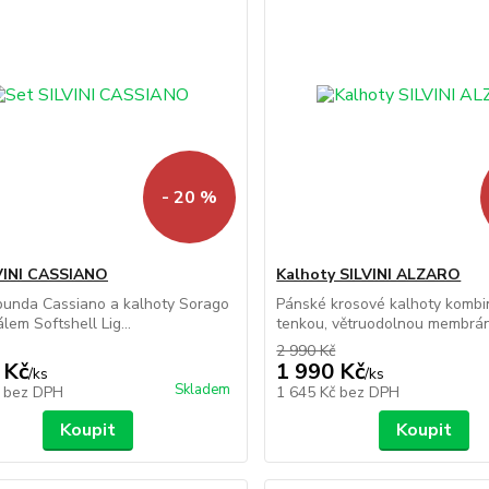
- 20 %
VINI CASSIANO
Kalhoty SILVINI ALZARO
bunda Cassiano a kalhoty Sorago
Pánské krosové kalhoty kombin
lem Softshell Lig...
tenkou, větruodolnou membránu
2 990 Kč
 Kč
1 990 Kč
/
ks
/
ks
Skladem
č
bez DPH
1 645 Kč
bez DPH
Koupit
Koupit