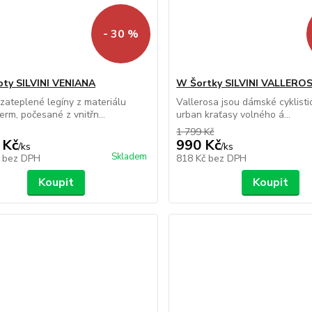
- 30 %
ty SILVINI VENIANA
W Šortky SILVINI VALLERO
ateplené legíny z materiálu
Vallerosa jsou dámské cyklistic
rm, počesané z vnitřn...
urban kraťasy volného á...
1 799 Kč
 Kč
990 Kč
/
ks
/
ks
Skladem
č
bez DPH
818 Kč
bez DPH
Koupit
Koupit