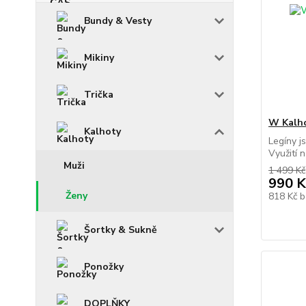
Bundy & Vesty
Mikiny
Trička
W Kalho
Kalhoty
Legíny j
Využití n
Muži
1 499 Kč
990 K
Ženy
818 Kč
b
Šortky & Sukně
Ponožky
DOPLŇKY