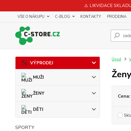
⚠️ LIKVIDACE SKLADU 
VŠE O NÁKUPU
C-BLOG
KONTAKTY
PRODEJNA
Úvod
VÝPRODEJ
Žen
MUŽI
ŽENY
Cena:
DĚTI
Skl
SPORTY