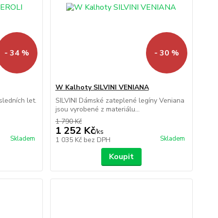
- 34 %
- 30 %
W Kalhoty SILVINI VENIANA
ledních let.
SILVINI Dámské zateplené legíny Veniana
jsou vyrobené z materiálu...
1 790 Kč
1 252 Kč
/
ks
Skladem
Skladem
1 035 Kč
bez DPH
Koupit