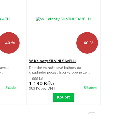
- 40 %
- 40 %
W Kalhoty SILVINI SAVELLI
avelli
Dámské volnočasové kalhoty do
..
chladného počasí. Jsou vyrobené ze ...
1 999 Kč
1 190 Kč
/
ks
Skladem
Skladem
983 Kč
bez DPH
Koupit