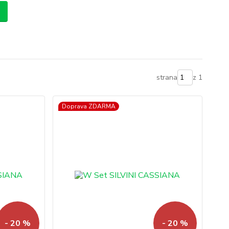
strana
z 1
Doprava ZDARMA
- 20 %
- 20 %