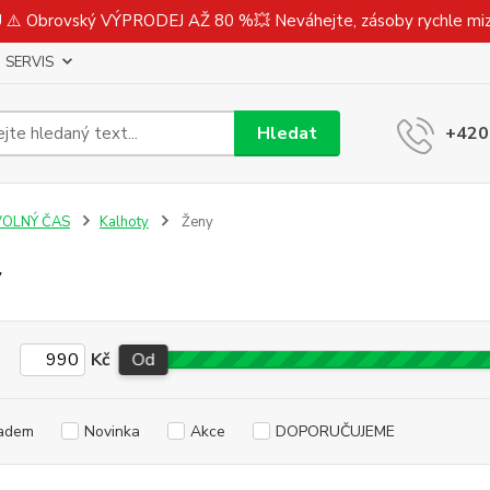
⚠️ Obrovský VÝPRODEJ AŽ 80 %💥 Neváhejte, zásoby rychle m
SERVIS
Hledat
+420
VOLNÝ ČAS
Kalhoty
Ženy
y
Kč
Od
adem
Novinka
Akce
DOPORUČUJEME