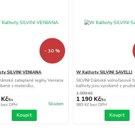
- 30 %
ty SILVINI VENIANA
W Kalhoty SILVINI SAVELLI
Dámské zateplené legíny Veniana
SILVINI Dámské volnočasové S
obené z materiálu...
kalhoty jsou vyrobené z pružné.
1 999 Kč
 Kč
1 190 Kč
/
ks
/
ks
Skladem
č
bez DPH
983 Kč
bez DPH
Koupit
Koupit