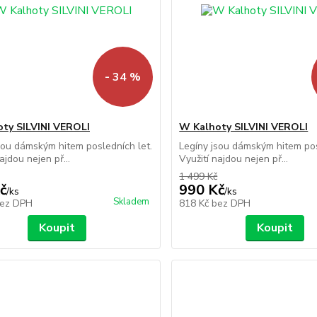
- 34 %
ty SILVINI VEROLI
W Kalhoty SILVINI VEROLI
sou dámským hitem posledních let.
Legíny jsou dámským hitem pos
ajdou nejen př...
Využití najdou nejen př...
1 499 Kč
č
990 Kč
/
ks
/
ks
Skladem
ez DPH
818 Kč
bez DPH
Koupit
Koupit