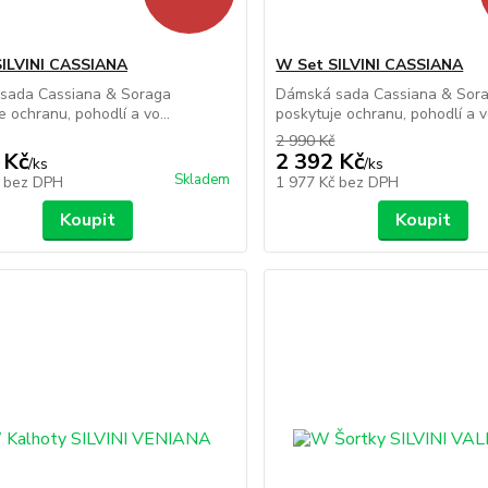
ILVINI CASSIANA
W Set SILVINI CASSIANA
sada Cassiana & Soraga
Dámská sada Cassiana & Sor
e ochranu, pohodlí a vo...
poskytuje ochranu, pohodlí a vo
2 990 Kč
 Kč
2 392 Kč
/
ks
/
ks
Skladem
č
bez DPH
1 977 Kč
bez DPH
Koupit
Koupit