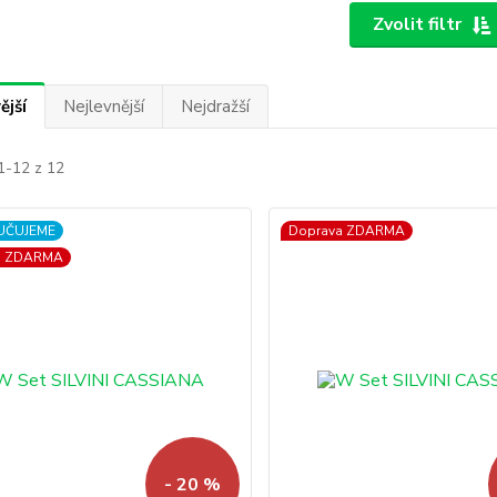
Zvolit filtr
ější
Nejlevnější
Nejdražší
1-12 z 12
UČUJEME
Doprava ZDARMA
a ZDARMA
- 20 %