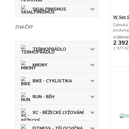
SKIALPINISMUS
W Set S
Dámská 
ZNAČKY
poskytuj
2 990 Kč
2 392
1 977 K
TERMOPRÁDLO
MIKINY
BIKE - CYKLISTIKA
RUN - BĚH
XC - BĚŽECKÉ LYŽOVÁNÍ
FITNESS - TĚLOCVIČNA