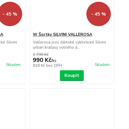
- 45 %
- 45 %
SA
W Šortky SILVINI VALLEROSA
ké Silvini
Vallerosa jsou dámské cyklistické Silvini
urban kraťasy volného á...
1 799 Kč
990 Kč
/
ks
Skladem
Skladem
818 Kč
bez DPH
Koupit