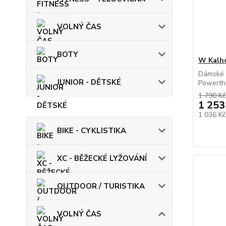
VOLNÝ ČAS
BOTY
W Kalho
Dámské z
JUNIOR - DĚTSKÉ
Powerthe
1 790 Kč
1 253
1 036 K
BIKE - CYKLISTIKA
XC - BĚŽECKÉ LYŽOVÁNÍ
OUTDOOR / TURISTIKA
VOLNÝ ČAS