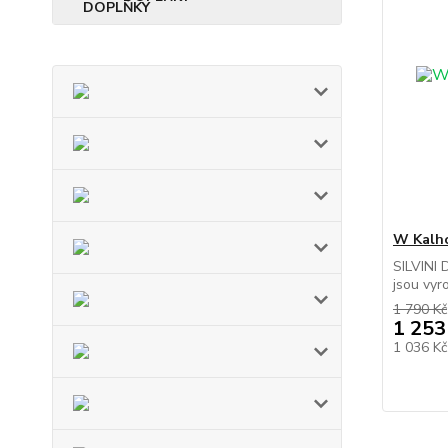
W Kalho
SILVINI 
jsou vyr
1 790 Kč
1 253
1 036 K