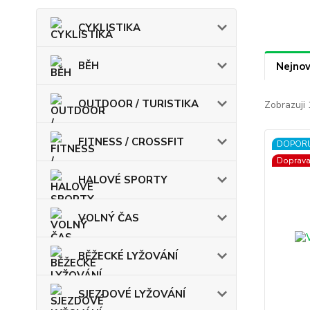
CYKLISTIKA
BĚH
Nejnov
OUTDOOR / TURISTIKA
Zobrazuji 
FITNESS / CROSSFIT
DOPOR
Doprav
HALOVÉ SPORTY
VOLNÝ ČAS
BĚŽECKÉ LYŽOVÁNÍ
SJEZDOVÉ LYŽOVÁNÍ