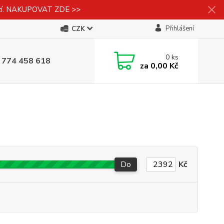
izí. NAKUPOVAT ZDE >>
Přihlášení
CZK
0
ks
 774 458 618
za
0,00 Kč
Do
Kč