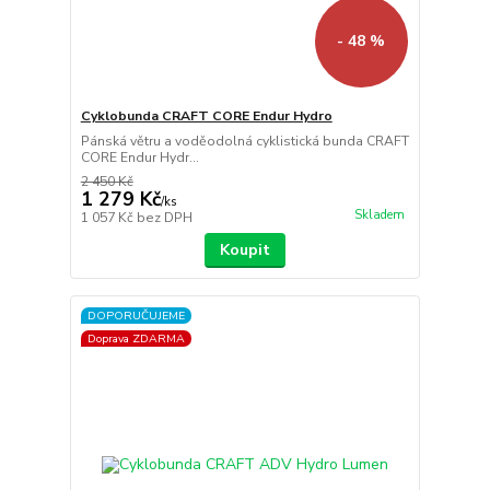
- 48 %
Cyklobunda CRAFT CORE Endur Hydro
Pánská větru a voděodolná cyklistická bunda CRAFT
CORE Endur Hydr...
2 450 Kč
1 279 Kč
/
ks
Skladem
1 057 Kč
bez DPH
Koupit
DOPORUČUJEME
Doprava ZDARMA