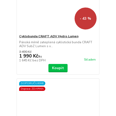
- 43 %
Cyklobunda CRAFT ADV Hydro Lumen
Pánská mírně zateplená cyklistická bunda CRAFT
ADV SubZ Lumen s v...
3 490 Kč
1 990 Kč
/
ks
Skladem
1 645 Kč
bez DPH
Koupit
DOPORUČUJEME
Doprava ZDARMA