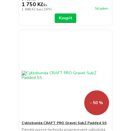
1 750 Kč
/
ks
Skladem
1 446 Kč
bez DPH
Koupit
- 50 %
Cyklobunda CRAFT PRO Gravel SubZ Padded SS
Pánská vysoce technicky propracovaná cyklistická