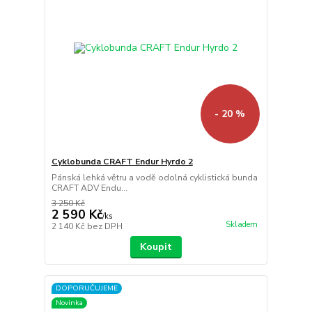
- 20 %
Cyklobunda CRAFT Endur Hyrdo 2
Pánská lehká větru a vodě odolná cyklistická bunda
CRAFT ADV Endu...
3 250 Kč
2 590 Kč
/
ks
Skladem
2 140 Kč
bez DPH
Koupit
DOPORUČUJEME
Novinka