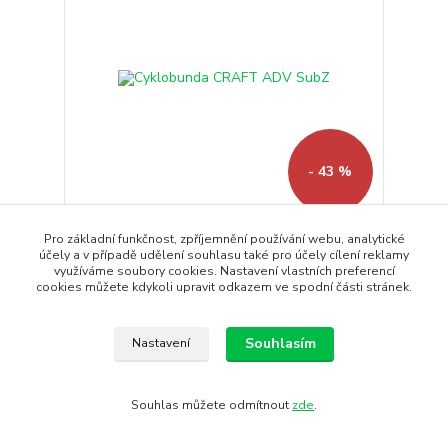
- 43 %
Pro základní funkčnost, zpříjemnění používání webu, analytické
Cyklobunda CRAFT ADV SubZ
účely a v případě udělení souhlasu také pro účely cílení reklamy
Pánská mírně zateplená cyklistická bunda CRAFT
využíváme soubory cookies. Nastavení vlastních preferencí
ADV SubZ s odolnos...
cookies můžete kdykoli upravit odkazem ve spodní části stránek.
3 450 Kč
1 979 Kč
/
ks
Skladem
1 636 Kč
bez DPH
Souhlasím
Nastavení
Koupit
Souhlas můžete odmítnout
zde
.
Doprava ZDARMA