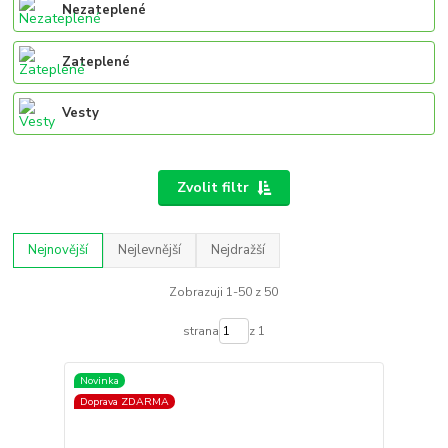
Nezateplené
Zateplené
Vesty
Zvolit filtr
Nejnovější
Nejlevnější
Nejdražší
Zobrazuji 1-50 z 50
strana
z 1
Novinka
Doprava ZDARMA