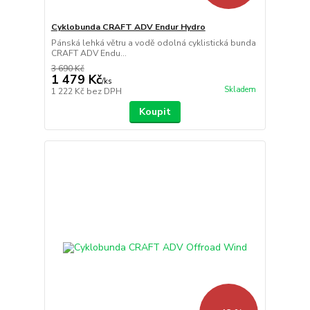
Cyklobunda CRAFT ADV Endur Hydro
Pánská lehká větru a vodě odolná cyklistická bunda
CRAFT ADV Endu...
3 690 Kč
1 479 Kč
/
ks
Skladem
1 222 Kč
bez DPH
Koupit