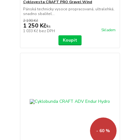
Cyklovesta CRAFT PRO Gravel Wind
Pánská technicky vysoce propracovaná, ultralehká,
snadno sbalitel...
2 190 Kč
1 250 Kč
/
ks
Skladem
1 033 Kč
bez DPH
Koupit
- 60 %