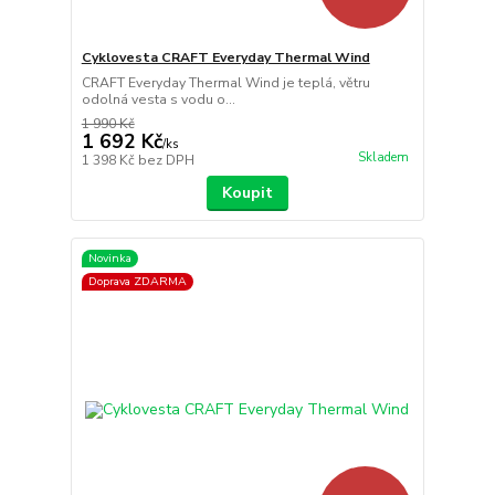
Cyklovesta CRAFT Everyday Thermal Wind
CRAFT Everyday Thermal Wind je teplá, větru
odolná vesta s vodu o...
1 990 Kč
1 692 Kč
/
ks
Skladem
1 398 Kč
bez DPH
Koupit
Novinka
Doprava ZDARMA