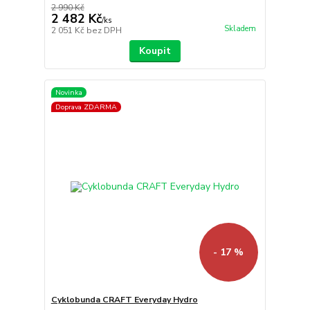
2 990 Kč
2 482 Kč
/
ks
Skladem
2 051 Kč
bez DPH
Koupit
Novinka
Doprava ZDARMA
- 17 %
Cyklobunda CRAFT Everyday Hydro