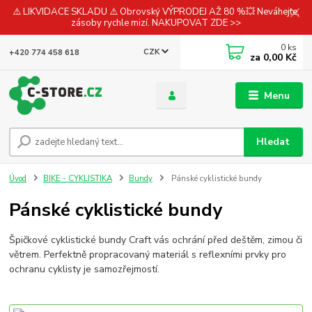
⚠️ LIKVIDACE SKLADU ⚠️ Obrovský VÝPRODEJ AŽ 80 %💥 Neváhejte,
zásoby rychle mizí. NAKUPOVAT ZDE >>
0
ks
CZK
+420 774 458 618
za
0,00 Kč
Menu
Hledat
Úvod
BIKE - CYKLISTIKA
Bundy
Pánské cyklistické bundy
Pánské cyklistické bundy
Špičkové cyklistické bundy Craft vás ochrání před deštěm, zimou či
větrem. Perfektně propracovaný materiál s reflexními prvky pro
ochranu cyklisty je samozřejmostí.