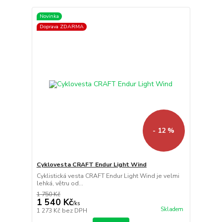
Novinka
Doprava ZDARMA
- 12 %
Cyklovesta CRAFT Endur Light Wind
Cyklistická vesta CRAFT Endur Light Wind je velmi
lehká, větru od...
1 750 Kč
1 540 Kč
/
ks
Skladem
1 273 Kč
bez DPH