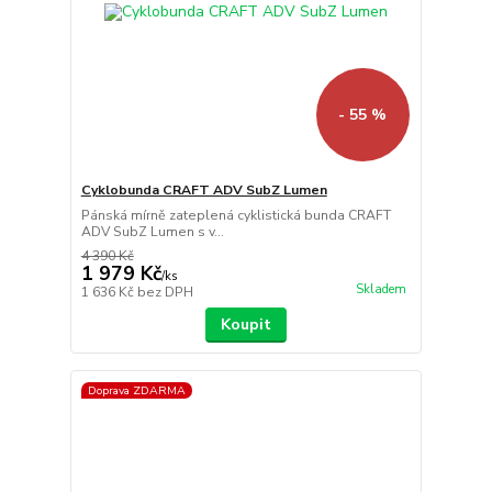
- 55 %
Cyklobunda CRAFT ADV SubZ Lumen
Pánská mírně zateplená cyklistická bunda CRAFT
ADV SubZ Lumen s v...
4 390 Kč
1 979 Kč
/
ks
Skladem
1 636 Kč
bez DPH
Koupit
Doprava ZDARMA