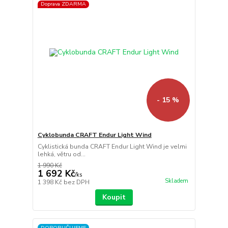
Doprava ZDARMA
- 15 %
Cyklobunda CRAFT Endur Light Wind
Cyklistická bunda CRAFT Endur Light Wind je velmi
lehká, větru od...
1 990 Kč
1 692 Kč
/
ks
Skladem
1 398 Kč
bez DPH
Koupit
DOPORUČUJEME