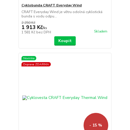
Cyklobunda CRAFT Everyday Wind
CRAFT Everyday Wind je větru odolná cyklistická
bunda s vodu odpu...
2 250 Kč
1 913 Kč
/
ks
Skladem
1 581 Kč
bez DPH
Koupit
Novinka
Doprava ZDARMA
- 15 %