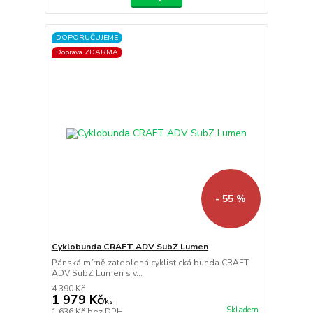
DOPORUČUJEME
Doprava ZDARMA
- 55 %
Cyklobunda CRAFT ADV SubZ Lumen
Pánská mírně zateplená cyklistická bunda CRAFT
ADV SubZ Lumen s v...
4 390 Kč
1 979 Kč
/
ks
Skladem
1 636 Kč
bez DPH