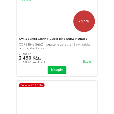
- 17 %
Cyklobunda CRAFT CORE Bike SubZ Insulate
CORE Bike SubZ Insulate je zateplená cyklistická
bunda, která spo...
2 990 Kč
2 490 Kč
/
ks
Skladem
2 058 Kč
bez DPH
Koupit
Doprava ZDARMA