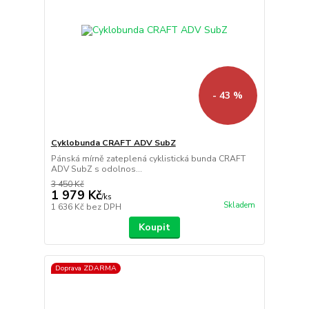
- 43 %
Cyklobunda CRAFT ADV SubZ
Pánská mírně zateplená cyklistická bunda CRAFT
ADV SubZ s odolnos...
3 450 Kč
1 979 Kč
/
ks
Skladem
1 636 Kč
bez DPH
Koupit
Doprava ZDARMA