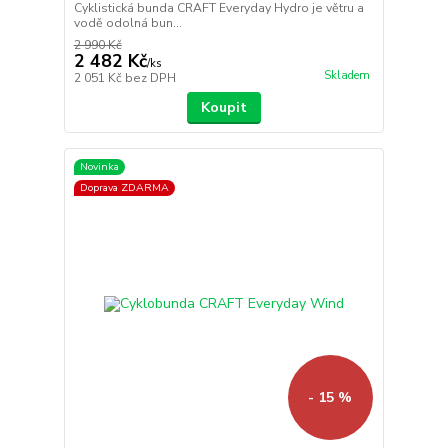
Cyklistická bunda CRAFT Everyday Hydro je větru a
vodě odolná bun...
2 990 Kč
2 482 Kč
/
ks
Skladem
2 051 Kč
bez DPH
Koupit
Novinka
Doprava ZDARMA
- 15 %