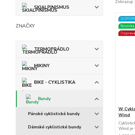
Zobrazuji 
SKIALPINISMUS
DOPOR
ZNAČKY
Novinka
Doprav
TERMOPRÁDLO
MIKINY
BIKE - CYKLISTIKA
Bundy
W Cykl
Pánské cyklistické bundy
Wind
Cyklisti
Dámské cyklistické bundy
Wind je v