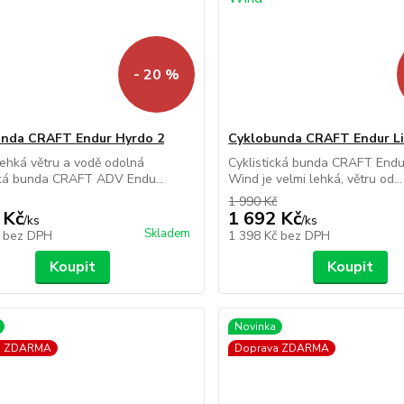
- 20 %
unda CRAFT Endur Hyrdo 2
Cyklobunda CRAFT Endur L
ehká větru a vodě odolná
Cyklistická bunda CRAFT Endu
cká bunda CRAFT ADV Endu...
Wind je velmi lehká, větru od...
1 990 Kč
 Kč
1 692 Kč
/
ks
/
ks
Skladem
č
bez DPH
1 398 Kč
bez DPH
Koupit
Koupit
Novinka
a ZDARMA
Doprava ZDARMA