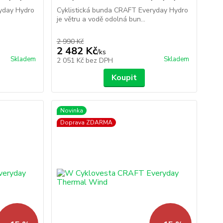
yday Hydro
Cyklistická bunda CRAFT Everyday Hydro
je větru a vodě odolná bun...
2 990 Kč
2 482 Kč
/
ks
Skladem
Skladem
2 051 Kč
bez DPH
Koupit
Novinka
Doprava ZDARMA