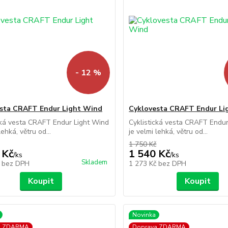
- 12 %
sta CRAFT Endur Light Wind
Cyklovesta CRAFT Endur Li
cká vesta CRAFT Endur Light Wind
Cyklistická vesta CRAFT Endu
lehká, větru od...
je velmi lehká, větru od...
1 750 Kč
 Kč
1 540 Kč
/
ks
/
ks
Skladem
č
bez DPH
1 273 Kč
bez DPH
Koupit
Koupit
Novinka
a ZDARMA
Doprava ZDARMA