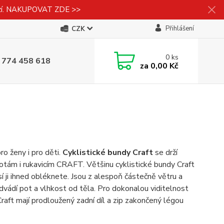
izí. NAKUPOVAT ZDE >>
Přihlášení
CZK
0
ks
 774 458 618
za
0,00 Kč
ro ženy i pro děti.
Cyklistické bundy Craft
se drží
otám i rukavicím CRAFT. Většinu cyklistické bundy Craft
 ji ihned obléknete. Jsou z alespoň částečně větru a
vádí pot a vlhkost od těla. Pro dokonalou viditelnost
ft mají prodloužený zadní díl a zip zakončený légou