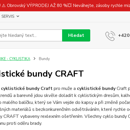
⚠️ Obrovský VÝPRODEJ AŽ 80 %💥 Neváhejte, zásoby rychle m
SERVIS
Hledat
+420
IKE - CYKLISTIKA
Bundy
istické bundy CRAFT
e
cyklistické bundy Craft
pro muže a
cyklistické bundy
Craft p
rendů a barevně jdou skvěle doladit k cyklistickým dresům, kalh
o malého balíčku, který se Vám vejde do kapsy a při změně počasí
ných materiálů s bezkonkurenčním odvětráváním, které rychle od
y CRAFT vybaveny rexlexním ošetřením. Všechny cyklo bundy Cra
anu proti oděru brady.