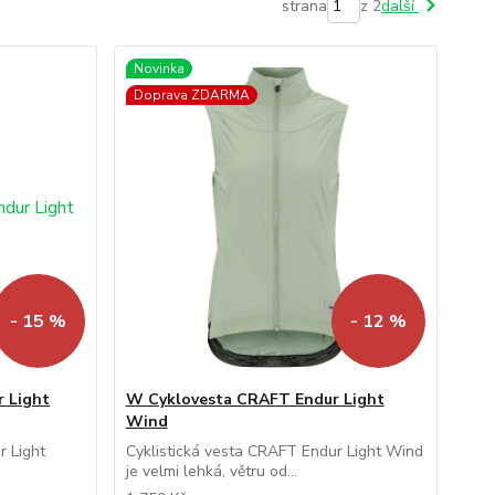
strana
z 2
další
Novinka
Doprava ZDARMA
- 15 %
- 12 %
 Light
W Cyklovesta CRAFT Endur Light
Wind
r Light
Cyklistická vesta CRAFT Endur Light Wind
je velmi lehká, větru od...