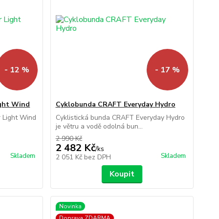
- 12 %
- 17 %
ght Wind
Cyklobunda CRAFT Everyday Hydro
r Light Wind
Cyklistická bunda CRAFT Everyday Hydro
je větru a vodě odolná bun...
2 990 Kč
2 482 Kč
/
ks
Skladem
Skladem
2 051 Kč
bez DPH
Koupit
Novinka
Doprava ZDARMA