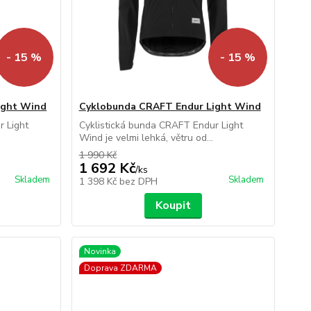
- 15 %
- 15 %
ight Wind
Cyklobunda CRAFT Endur Light Wind
r Light
Cyklistická bunda CRAFT Endur Light
Wind je velmi lehká, větru od...
1 990 Kč
1 692 Kč
/
ks
Skladem
Skladem
1 398 Kč
bez DPH
Koupit
Novinka
Doprava ZDARMA