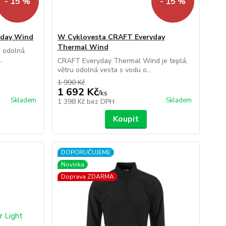
- 15 %
- 15 %
yday Wind
W Cyklovesta CRAFT Everyday
Thermal Wind
u odolná
.
CRAFT Everyday Thermal Wind je teplá,
větru odolná vesta s vodu o...
1 990 Kč
1 692 Kč
/
ks
Skladem
Skladem
1 398 Kč
bez DPH
Koupit
DOPORUČUJEME
Novinka
Doprava ZDARMA