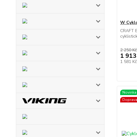
W Cykl
CRAFT E
cyklisti
2 250 Kč
1 913
1 581 K
Novinka
Doprav