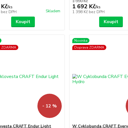
1 990 Kč
 Kč
1 692 Kč
/
ks
/
ks
Skladem
č
bez DPH
1 398 Kč
bez DPH
Koupit
Koupit
Novinka
a ZDARMA
Doprava ZDARMA
- 12 %
vesta CRAFT Endur Light
W Cyklobunda CRAFT Every