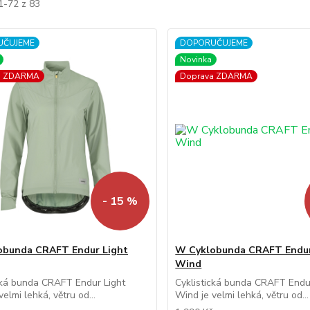
1-72 z 83
UČUJEME
DOPORUČUJEME
Novinka
a ZDARMA
Doprava ZDARMA
- 15 %
obunda CRAFT Endur Light
W Cyklobunda CRAFT Endur
Wind
cká bunda CRAFT Endur Light
Cyklistická bunda CRAFT Endu
elmi lehká, větru od...
Wind je velmi lehká, větru od...