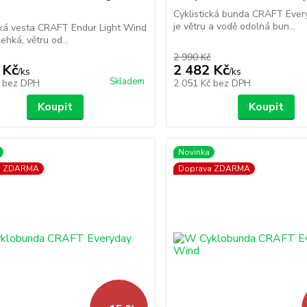
Cyklistická bunda CRAFT Ever
je větru a vodě odolná bun...
cká vesta CRAFT Endur Light Wind
lehká, větru od...
2 990 Kč
 Kč
2 482 Kč
/
ks
/
ks
Skladem
č
bez DPH
2 051 Kč
bez DPH
Koupit
Koupit
Novinka
a ZDARMA
Doprava ZDARMA