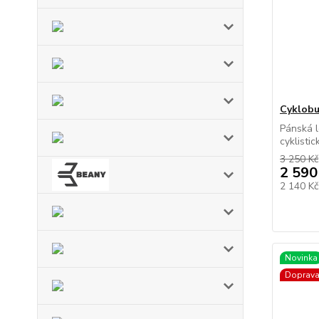
Cyklob
Pánská l
cyklisti
3 250 Kč
2 590
2 140 K
Novinka
Doprav