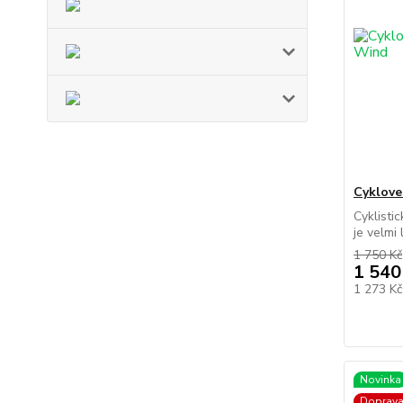
Cyklove
Cyklisti
je velmi 
1 750 Kč
1 540
1 273 K
Novinka
Doprav