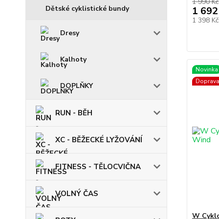
1 990 Kč
Dětské cyklistické bundy
1 692
1 398 K
Dresy
Kalhoty
Novinka
Doprav
DOPLŇKY
RUN - BĚH
XC - BĚŽECKÉ LYŽOVÁNÍ
FITNESS - TĚLOCVIČNA
VOLNÝ ČAS
W Cyklo