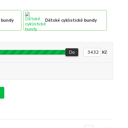
é bundy
Dětské cyklistické bundy
Do
Kč