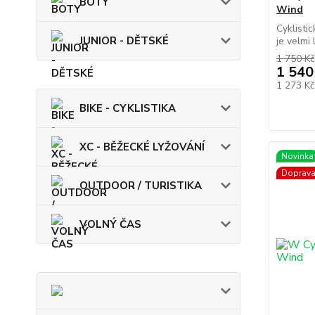
BOTY
Wind
Cyklisti
JUNIOR - DĚTSKÉ
je velmi 
1 750 Kč
1 540
1 273 K
BIKE - CYKLISTIKA
XC - BĚŽECKÉ LYŽOVÁNÍ
Novinka
Doprav
OUTDOOR / TURISTIKA
VOLNÝ ČAS