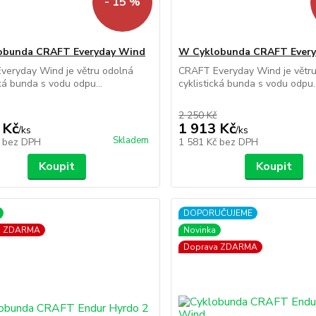
- 15 %
obunda CRAFT Everyday Wind
W Cyklobunda CRAFT Ever
veryday Wind je větru odolná
CRAFT Everyday Wind je větr
cká bunda s vodu odpu...
cyklistická bunda s vodu odpu..
2 250 Kč
 Kč
1 913 Kč
/
ks
/
ks
Skladem
č
bez DPH
1 581 Kč
bez DPH
Koupit
Koupit
DOPORUČUJEME
a ZDARMA
Novinka
Doprava ZDARMA