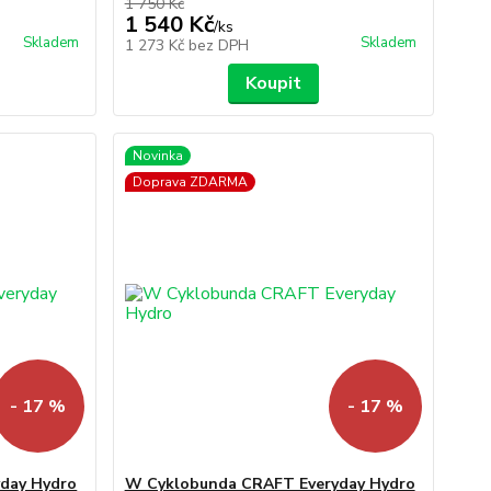
1 750 Kč
1 540 Kč
/
ks
Skladem
Skladem
1 273 Kč
bez DPH
Koupit
Novinka
Doprava ZDARMA
- 17 %
- 17 %
day Hydro
W Cyklobunda CRAFT Everyday Hydro