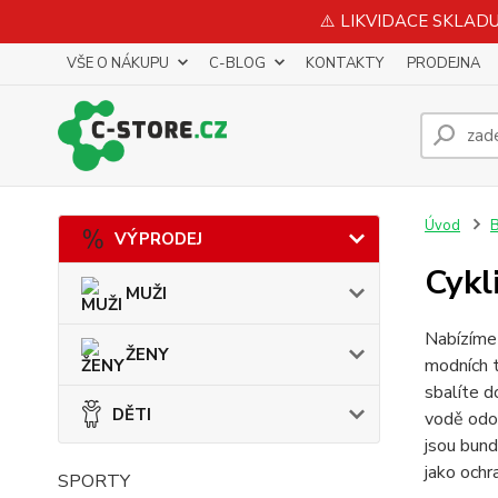
⚠️ LIKVIDACE SKLADU 
VŠE O NÁKUPU
C-BLOG
KONTAKTY
PRODEJNA
Úvod
B
VÝPRODEJ
Cykl
MUŽI
Nabízím
ŽENY
modních t
sbalíte d
DĚTI
vodě odol
jsou bund
jako ochr
SPORTY