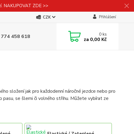
izí. NAKUPOVAT ZDE >>
Přihlášení
CZK
0
ks
 774 458 618
za
0,00 Kč
ného složení jak pro každodenní náročné jezdce nebo pro
o pasu, se šlemi či volného střihu. Můžete vybírat ze
plené
Elastické / Zateplené