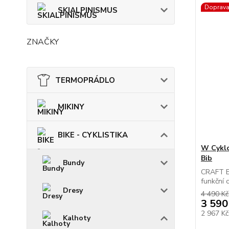
Doprav
SKIALPINISMUS
ZNAČKY
TERMOPRÁDLO
MIKINY
BIKE - CYKLISTIKA
W Cykl
Bib
Bundy
CRAFT E
funkční c
Dresy
4 490 Kč
3 590
2 967 K
Kalhoty