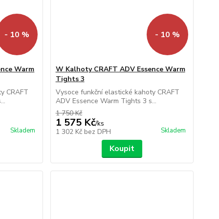
- 10 %
- 10 %
ence Warm
W Kalhoty CRAFT ADV Essence Warm
Tights 3
oty CRAFT
Vysoce funkční elastické kahoty CRAFT
..
ADV Essence Warm Tights 3 s...
1 750 Kč
1 575 Kč
/
ks
Skladem
Skladem
1 302 Kč
bez DPH
Koupit