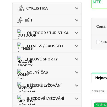
CYKLISTIKA
BĚH
Cena:
OUTDOOR / TURISTIKA
Skl
FITNESS / CROSSFIT
HALOVÉ SPORTY
VOLNÝ ČAS
Nejnov
BĚŽECKÉ LYŽOVÁNÍ
Zobrazuji 
SJEZDOVÉ LYŽOVÁNÍ
Novinka