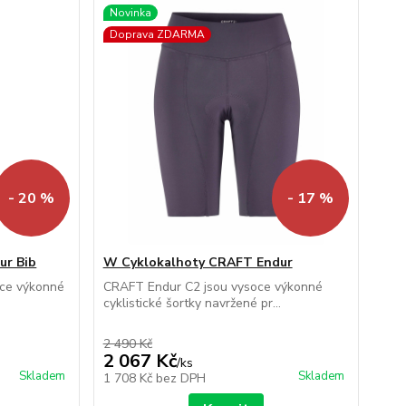
Novinka
Doprava ZDARMA
- 20 %
- 17 %
ur Bib
W Cyklokalhoty CRAFT Endur
oce výkonné
CRAFT Endur C2 jsou vysoce výkonné
cyklistické šortky navržené pr...
2 490 Kč
2 067 Kč
/
ks
Skladem
Skladem
1 708 Kč
bez DPH