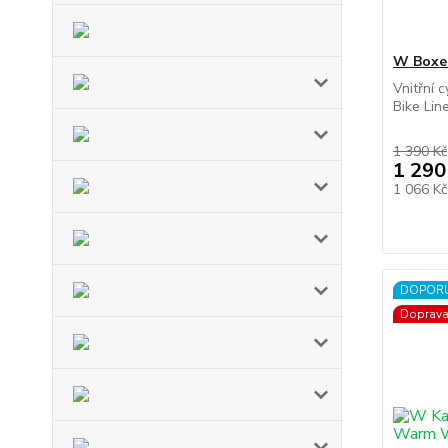
W Boxer
Vnitřní 
Bike Line
1 390 Kč
1 290
1 066 K
DOPOR
Doprav