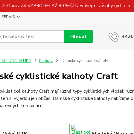
⚠️ Obrovský VÝPRODEJ AŽ 80 %💥 Neváhejte, zásoby rychle m
SERVIS
Hledat
+420
IKE - CYKLISTIKA
Kalhoty
Dámské cyklistické kalhoty
ké cyklistické kalhoty Craft
klistické kalhoty Craft mají různé typy cyklistických vložek růz
 kteří si vyjedou jen občas. Dámské cyklistické kalhoty nabízíme d
barevných kombinací.
Volné MTB
Elastické / Nezate