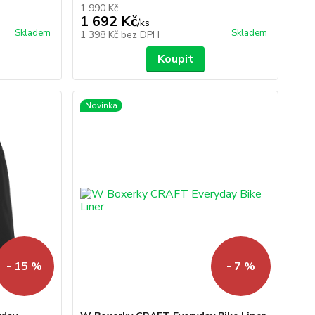
1 990 Kč
1 692 Kč
/
ks
Skladem
Skladem
1 398 Kč
bez DPH
Koupit
Novinka
- 15 %
- 7 %