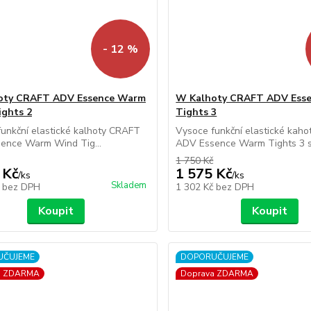
- 12 %
oty CRAFT ADV Essence Warm
W Kalhoty CRAFT ADV Ess
ghts 2
Tights 3
unkční elastické kalhoty CRAFT
Vysoce funkční elastické kah
ence Warm Wind Tig...
ADV Essence Warm Tights 3 s.
1 750 Kč
 Kč
1 575 Kč
/
ks
/
ks
Skladem
č
bez DPH
1 302 Kč
bez DPH
Koupit
Koupit
UČUJEME
DOPORUČUJEME
a ZDARMA
Doprava ZDARMA