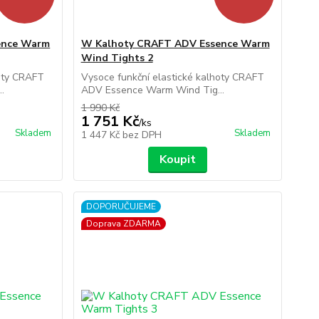
ence Warm
W Kalhoty CRAFT ADV Essence Warm
Wind Tights 2
hoty CRAFT
Vysoce funkční elastické kalhoty CRAFT
.
ADV Essence Warm Wind Tig...
1 990 Kč
1 751 Kč
/
ks
Skladem
Skladem
1 447 Kč
bez DPH
Koupit
DOPORUČUJEME
Doprava ZDARMA