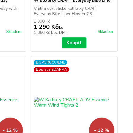
yday
W Boxerky CRAFT Everyday Bike Liner
yday with
Vnitřní cyklistické kalhotky CRAFT
Everyday Bike Liner Hipster C6...
1 390 Kč
1 290 Kč
/
ks
Skladem
Skladem
1 066 Kč
bez DPH
Koupit
DOPORUČUJEME
Doprava ZDARMA
- 12 %
- 12 %