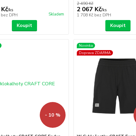
2 490 Kč
 Kč
2 067 Kč
/
ks
/
ks
Skladem
č
bez DPH
1 708 Kč
bez DPH
Koupit
Koupit
Novinka
Doprava ZDARMA
- 10 %