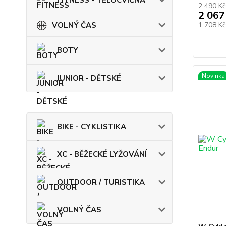
FITNESS - TĚLOCVIČNA
2 490 Kč
2 067
VOLNÝ ČAS
1 708 K
BOTY
Novinka
JUNIOR - DĚTSKÉ
BIKE - CYKLISTIKA
XC - BĚŽECKÉ LYŽOVÁNÍ
OUTDOOR / TURISTIKA
VOLNÝ ČAS