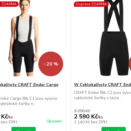
a ZDARMA
Doprava ZDARMA
- 20 %
okalhoty CRAFT Endur Cargo
W Cyklokalhoty CRAFT End
CRAFT Endur Bib C2 jsou vys
cyklistické šortky s lacle...
ndur Cargo Bib C1 jsou vysoce
yklistické šortky n...
3 250 Kč
 Kč
2 590 Kč
/
ks
/
ks
Skladem
č
bez DPH
2 140 Kč
bez DPH