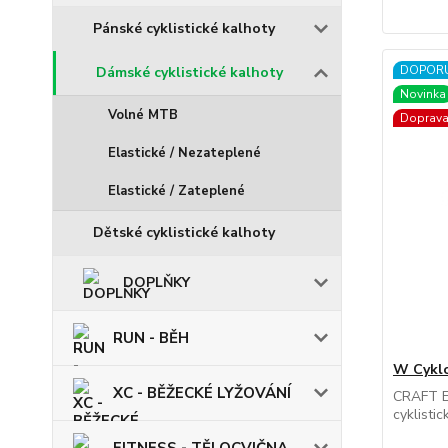
Pánské cyklistické kalhoty
DOPOR
Dámské cyklistické kalhoty
Novinka
Volné MTB
Doprav
Elastické / Nezateplené
Elastické / Zateplené
Dětské cyklistické kalhoty
DOPLŇKY
RUN - BĚH
W Cykl
XC - BĚŽECKÉ LYŽOVÁNÍ
CRAFT E
cyklistic