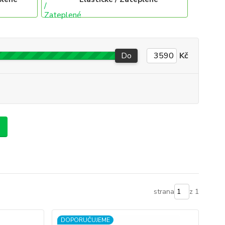
Do
Kč
strana
z 1
DOPORUČUJEME