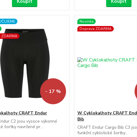
Koupit
Koupit
UČUJEME
Novinka
Doprava ZDARMA
a ZDARMA
- 17 %
okalhoty CRAFT Endur
W Cyklokalhoty CRAFT End
Bib
ndur C2 jsou vysoce výkonné
ké šortky navržené pr...
CRAFT Endur Cargo Bib C3 jso
funkční cyklistické šortky...