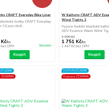
ky CRAFT Everyday Bike Liner
W Kalhoty CRAFT ADV Ess
Wind Tights 2
cyklistické šortky CRAFT Everyday
r C4 jsou skvě...
Vysoce funkční elastické kal
ADV Essence Warm Wind Tig..
1 990 Kč
 Kč
1 751 Kč
/
ks
/
ks
Skladem
č
bez DPH
1 447 Kč
bez DPH
Koupit
Koupit
UČUJEME
DOPORUČUJEME
a ZDARMA
Doprava ZDARMA