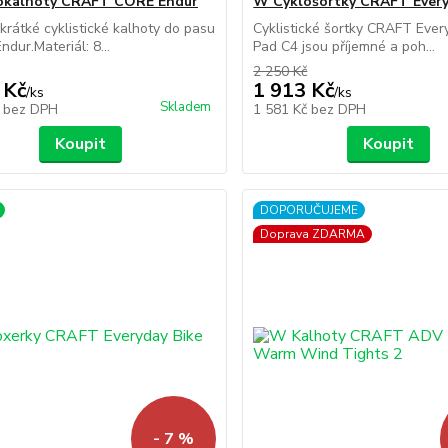
okalhoty CRAFT CORE Endur
W Cyklošortky CRAFT Ever
rátké cyklistické kalhoty do pasu
Cyklistické šortky CRAFT Ever
dur.Materiál: 8...
Pad C4 jsou příjemné a poh...
2 250 Kč
 Kč
1 913 Kč
/
ks
/
ks
Skladem
č
bez DPH
1 581 Kč
bez DPH
Koupit
Koupit
DOPORUČUJEME
Doprava ZDARMA
- 7 %