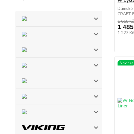
W Cykl
Dámské k
CRAFT En
1 650 Kč
1 485
1 227 K
Novinka