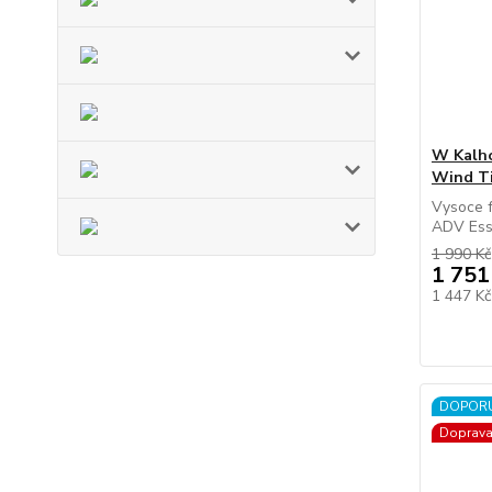
W Kalh
Wind Ti
Vysoce f
ADV Ess
1 990 Kč
1 751
1 447 K
DOPOR
Doprav