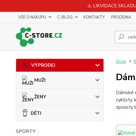
⚠️ LIKVIDACE SKLADU 
VŠE O NÁKUPU
C-BLOG
KONTAKTY
PRODEJNA
Úvod
B
VÝPRODEJ
Dáms
MUŽI
Dámské cy
ŽENY
cyklisty,
spousty 
DĚTI
SPORTY