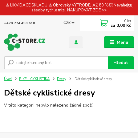
⚠️ LIKVIDACE SKLADU ⚠️ Obrovský VÝPRODEJ AŽ 80 %💥 Neváhejte,
zásoby rychle mizí. NAKUPOVAT ZDE >>
0
ks
CZK
+420 774 458 618
za
0,00 Kč
Menu
Hledat
Úvod
BIKE - CYKLISTIKA
Dresy
Dětské cyklistické dresy
Dětské cyklistické dresy
V této kategorii nebylo nalezeno žádné zboží.