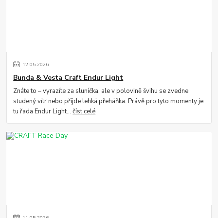
12
.
05
.
2026
Bunda & Vesta Craft Endur Light
Znáte to – vyrazíte za sluníčka, ale v polovině švihu se zvedne
studený vítr nebo přijde lehká přeháňka. Právě pro tyto momenty je
tu řada Endur Light...
číst celé
11
.
05
.
2026