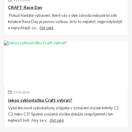
CRAFT Race Day
Pokud hledáte vybavení, které vás v den závodu nebude brzdit,
kolekce Race Day je jasnou volbou. Je to to nejlehčí, nejprodyšnější
a nejrychlejší, co...
číst celé
07
.
05
.
2026
Jakou cyklovložku Craft vybrat?
Vybíráte nové cyklokalhoty a tápete v označení vložek Infinity C1,
C2 nebo C3? Špatně zvolená vložka dokáže znepříjemnit i ten
nejhezčí švih. Aby se v...
číst celé