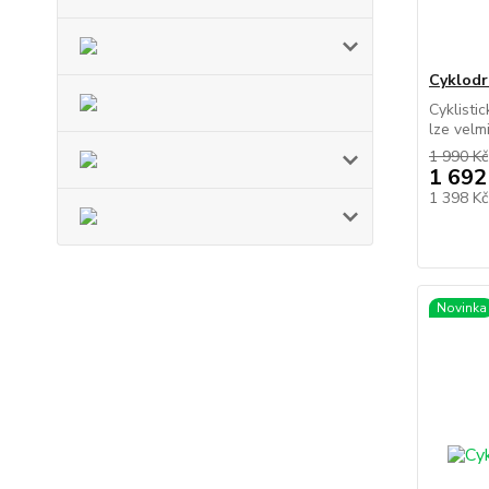
Cyklodr
Cyklist
lze velmi
1 990 Kč
1 692
1 398 K
Novinka