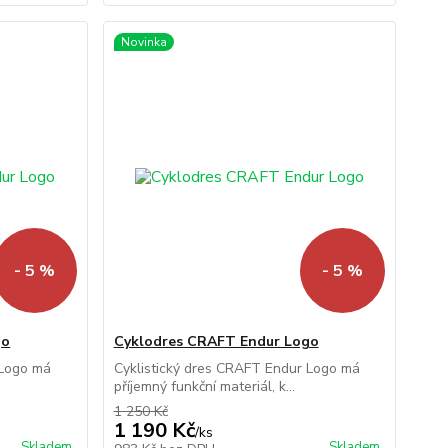
Novinka
- 5 %
- 5 %
go
Cyklodres CRAFT Endur Logo
 Logo má
Cyklistický dres CRAFT Endur Logo má
příjemný funkční materiál, k...
1 250 Kč
1 190 Kč
/
ks
Skladem
Skladem