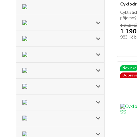
Cyklod
Cyklisti
příjemný 
1 250 Kč
1 190
983 Kč
b
Novinka
Doprav