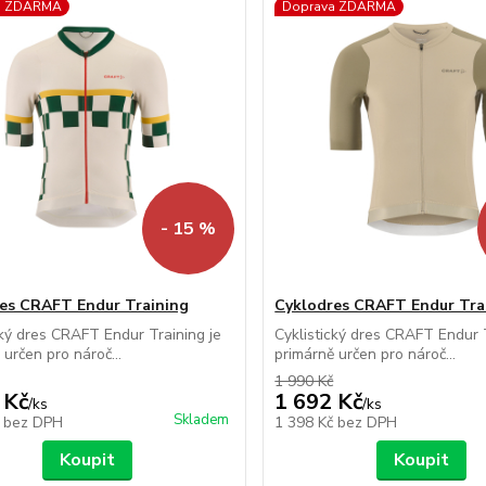
a ZDARMA
Doprava ZDARMA
- 15 %
es CRAFT Endur Training
Cyklodres CRAFT Endur Tra
cký dres CRAFT Endur Training je
Cyklistický dres CRAFT Endur T
 určen pro nároč...
primárně určen pro nároč...
1 990 Kč
 Kč
1 692 Kč
/
ks
/
ks
Skladem
č
bez DPH
1 398 Kč
bez DPH
Koupit
Koupit