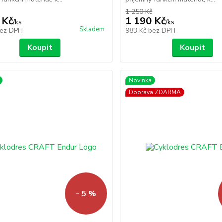
1 250 Kč
 Kč
1 190 Kč
/
ks
/
ks
Skladem
ez DPH
983 Kč
bez DPH
Koupit
Koupit
Novinka
Doprava ZDARMA
- 5 %