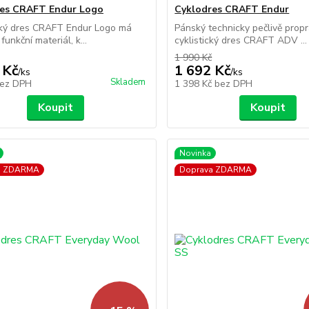
res CRAFT Endur Logo
Cyklodres CRAFT Endur
cký dres CRAFT Endur Logo má
Pánský technicky pečlivě prop
funkční materiál, k...
cyklistický dres CRAFT ADV ...
1 990 Kč
 Kč
1 692 Kč
/
ks
/
ks
Skladem
ez DPH
1 398 Kč
bez DPH
Koupit
Koupit
Novinka
a ZDARMA
Doprava ZDARMA