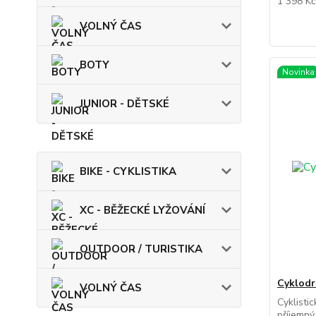
1 398 K
VOLNÝ ČAS
BOTY
Novinka
JUNIOR - DĚTSKÉ
BIKE - CYKLISTIKA
XC - BĚŽECKÉ LYŽOVÁNÍ
OUTDOOR / TURISTIKA
Cyklod
VOLNÝ ČAS
Cyklisti
příjemný 