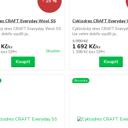
- 15 %
es CRAFT Everyday Wool SS
Cyklodres CRAFT Everyday
ický dres CRAFT Everyday Wool SS
Cyklistický dres CRAFT Every
 dobře využít ja...
lze velmi dobře využít ja...
1 990 Kč
 Kč
1 692 Kč
/
ks
/
ks
Skladem
č
bez DPH
1 398 Kč
bez DPH
Koupit
Koupit
Novinka