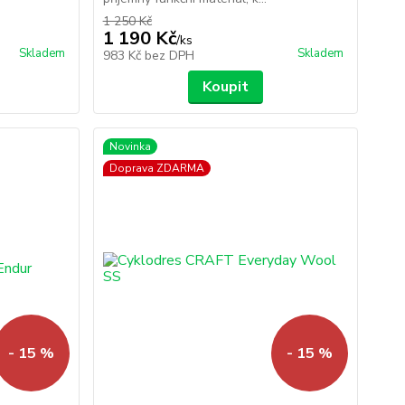
1 250 Kč
1 190 Kč
/
ks
Skladem
Skladem
983 Kč
bez DPH
Koupit
Novinka
Doprava ZDARMA
- 15 %
- 15 %