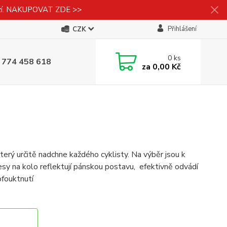
izí. NAKUPOVAT ZDE >>
Přihlášení
CZK
0
ks
 774 458 618
za
0,00 Kč
erý určitě nadchne každého cyklisty. Na výběr jsou k
esy na kolo reflektují pánskou postavu, efektivně odvádí
ofouktnutí