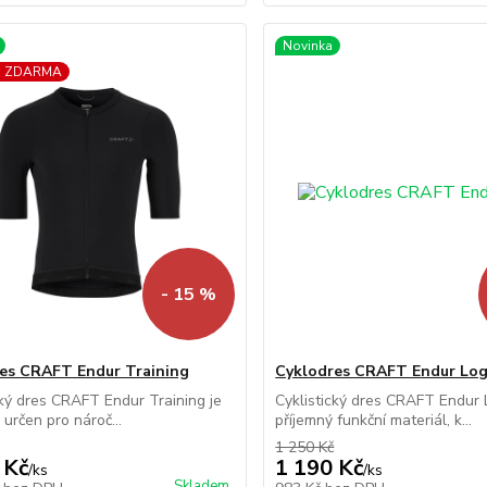
Novinka
a ZDARMA
- 15 %
es CRAFT Endur Training
Cyklodres CRAFT Endur Lo
cký dres CRAFT Endur Training je
Cyklistický dres CRAFT Endur
 určen pro nároč...
příjemný funkční materiál, k...
1 250 Kč
 Kč
1 190 Kč
/
ks
/
ks
Skladem