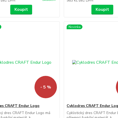
č
bez DPH
983 Kč
bez DPH
Koupit
Koupit
Novinka
- 5 %
res CRAFT Endur Logo
Cyklodres CRAFT Endur Lo
cký dres CRAFT Endur Logo má
Cyklistický dres CRAFT Endur
funkční materiál, k...
příjemný funkční materiál, k...