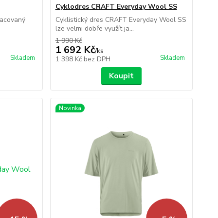
Cyklodres CRAFT Everyday Wool SS
racovaný
Cyklistický dres CRAFT Everyday Wool SS
lze velmi dobře využít ja...
1 990 Kč
1 692 Kč
/
ks
Skladem
Skladem
1 398 Kč
bez DPH
Koupit
Novinka