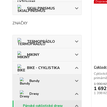
Doprav
SKIALPINISMUS
ZNAČKY
TERMOPRÁDLO
MIKINY
Cyklodr
BIKE - CYKLISTIKA
Cyklisti
primárně
Bundy
1 990 Kč
1 692
1 398 K
Dresy
Pánské cyklistické dresy