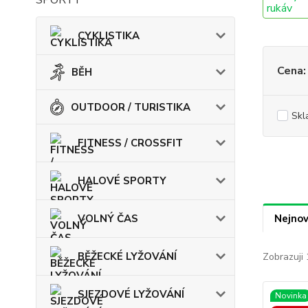
SPORTY
CYKLISTIKA
Cena:
BĚH
OUTDOOR / TURISTIKA
Skl
FITNESS / CROSSFIT
HALOVÉ SPORTY
VOLNÝ ČAS
Nejnov
BĚŽECKÉ LYŽOVÁNÍ
Zobrazuji 
SJEZDOVÉ LYŽOVÁNÍ
Novinka