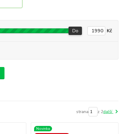
Do
Kč
strana
z 2
další
Novinka