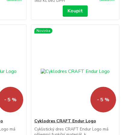
983 Kč
bez DPH
Koupit
Novinka
- 5 %
- 5 %
go
Cyklodres CRAFT Endur Logo
 Logo má
Cyklistický dres CRAFT Endur Logo má
příjemný funkční materiál, k...