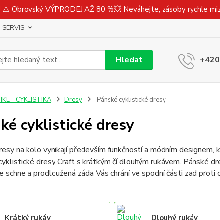
⚠️ Obrovský VÝPRODEJ AŽ 80 %💥 Neváhejte, zásoby rychle m
SERVIS
Hledat
+420
IKE - CYKLISTIKA
Dresy
Pánské cyklistické dresy
ké cyklistické dresy
esy na kolo vynikají především funkčností a módním designem, kt
 cyklistické dresy Craft s krátkým čí dlouhým rukávem. Pánské dr
le schne a prodloužená záda Vás chrání ve spodní části zad proti 
Krátký rukáv
Dlouhý rukáv