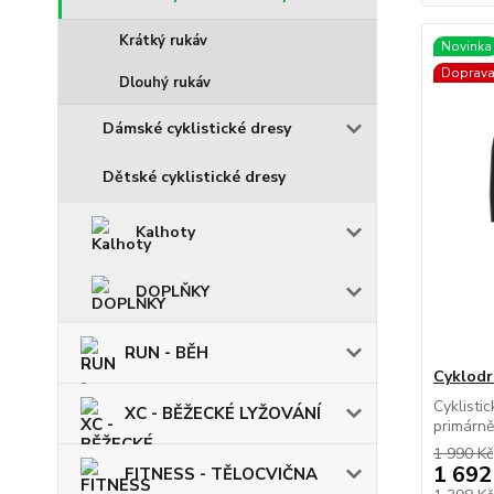
Krátký rukáv
Novinka
Doprav
Dlouhý rukáv
Dámské cyklistické dresy
Dětské cyklistické dresy
Kalhoty
DOPLŇKY
RUN - BĚH
Cyklodr
Cyklisti
XC - BĚŽECKÉ LYŽOVÁNÍ
primárně
1 990 Kč
1 692
FITNESS - TĚLOCVIČNA