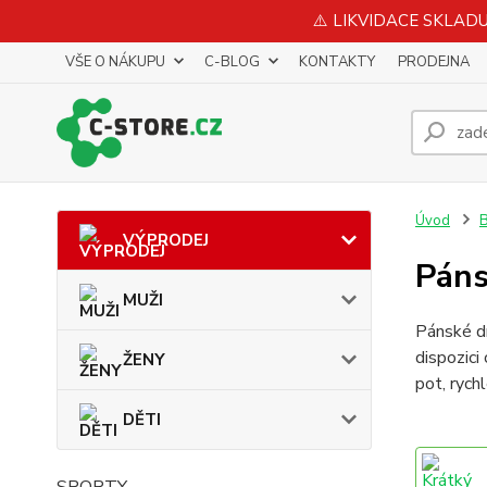
⚠️ LIKVIDACE SKLADU 
VŠE O NÁKUPU
C-BLOG
KONTAKTY
PRODEJNA
Úvod
B
VÝPRODEJ
Páns
MUŽI
Pánské dr
dispozici
ŽENY
pot, rych
DĚTI