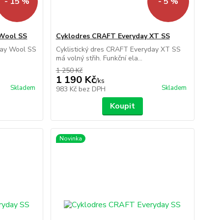
- 15 %
- 5 %
 Wool SS
Cyklodres CRAFT Everyday XT SS
day Wool SS
Cyklistický dres CRAFT Everyday XT SS
má volný střih. Funkční ela...
1 250 Kč
1 190 Kč
/
ks
Skladem
Skladem
983 Kč
bez DPH
Koupit
Novinka