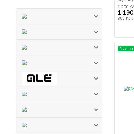
1 250 Kč
1 190
983 Kč
b
Novinka