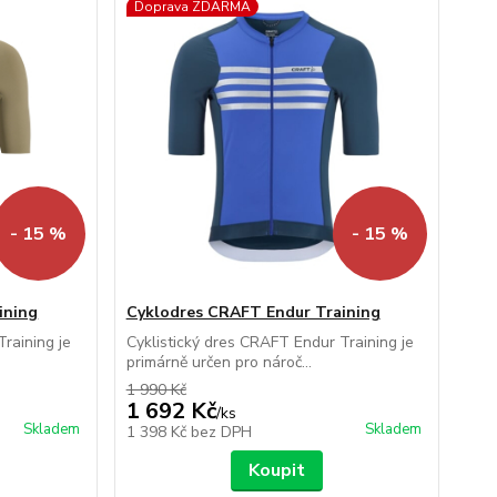
Doprava ZDARMA
- 15 %
- 15 %
ining
Cyklodres CRAFT Endur Training
raining je
Cyklistický dres CRAFT Endur Training je
primárně určen pro nároč...
1 990 Kč
1 692 Kč
/
ks
Skladem
Skladem
1 398 Kč
bez DPH
Koupit