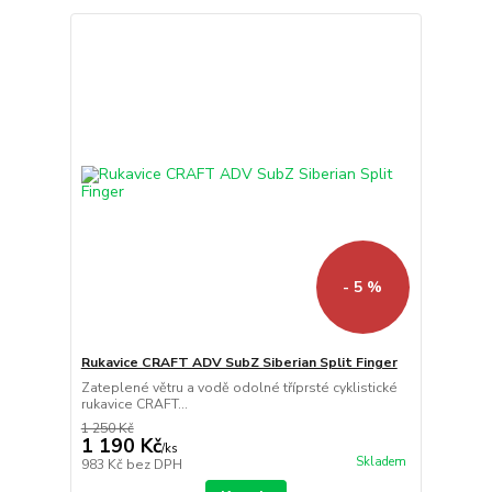
- 5 %
Rukavice CRAFT ADV SubZ Siberian Split Finger
Zateplené větru a vodě odolné tříprsté cyklistické
rukavice CRAFT...
1 250 Kč
1 190 Kč
/
ks
Skladem
983 Kč
bez DPH