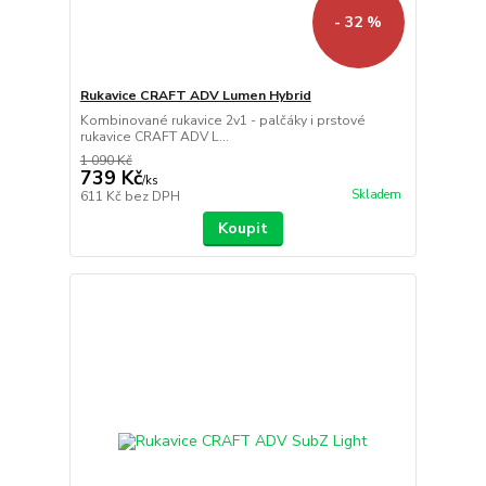
- 32 %
Rukavice CRAFT ADV Lumen Hybrid
Kombinované rukavice 2v1 - palčáky i prstové
rukavice CRAFT ADV L...
1 090 Kč
739 Kč
/
ks
Skladem
611 Kč
bez DPH
Koupit