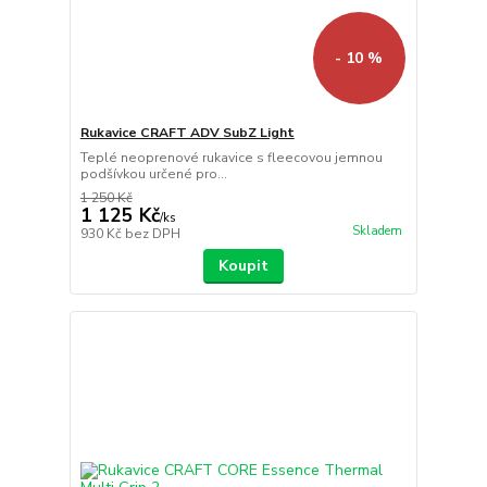
- 10 %
Rukavice CRAFT ADV SubZ Light
Teplé neoprenové rukavice s fleecovou jemnou
podšívkou určené pro...
1 250 Kč
1 125 Kč
/
ks
Skladem
930 Kč
bez DPH
Koupit