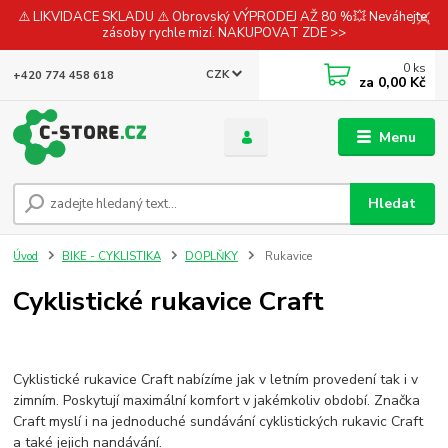
⚠️ LIKVIDACE SKLADU ⚠️ Obrovský VÝPRODEJ AŽ 80 %💥 Neváhejte,
zásoby rychle mizí. NAKUPOVAT ZDE >>
0
ks
CZK
+420 774 458 618
za
0,00 Kč
Menu
Hledat
Úvod
BIKE - CYKLISTIKA
DOPLŇKY
Rukavice
Cyklistické rukavice Craft
Cyklistické rukavice Craft nabízíme jak v letním provedení tak i v
zimním. Poskytují maximální komfort v jakémkoliv období. Značka
Craft myslí i na jednoduché sundávání cyklistických rukavic Craft
a také jejich nandávání.