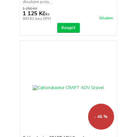
dlouhými prsty,...
1 250 Kč
1 125 Kč
/
ks
Skladem
930 Kč
bez DPH
Koupit
- 46 %