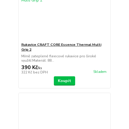
Rukavice CRAFT CORE Essence Thermal Multi
Grip 2
Mírně zateplené fleecové rukavice pro široké
využití.Materiál: 88...
390 Kč
/
ks
Skladem
322 Kč
bez DPH
Koupit