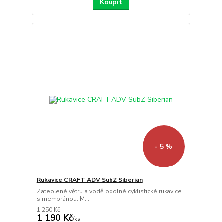
Koupit
- 5 %
Rukavice CRAFT ADV SubZ Siberian
Zateplené větru a vodě odolné cyklistické rukavice
s membránou. M...
1 250 Kč
1 190 Kč
/
ks