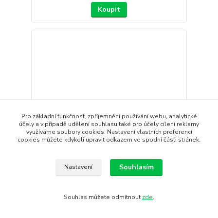
Koupit
Pro základní funkčnost, zpříjemnění používání webu, analytické
účely a v případě udělení souhlasu také pro účely cílení reklamy
využíváme soubory cookies. Nastavení vlastních preferencí
cookies můžete kdykoli upravit odkazem ve spodní části stránek.
- 32 %
Souhlasím
Nastavení
Rukavice CRAFT ADV Lumen Hybrid
Kombinované rukavice 2v1 - palčáky i prstové
Souhlas můžete odmítnout
zde
.
rukavice CRAFT ADV L...
1 090 Kč