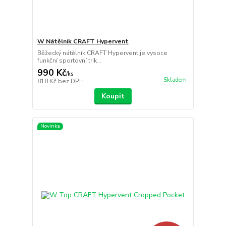
W Nátělník CRAFT Hypervent
Běžecký nátělník CRAFT Hypervent je vysoce
funkční sportovní trik...
990 Kč
/
ks
Skladem
818 Kč
bez DPH
Koupit
Novinka