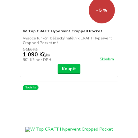
- 5 %
W Top CRAFT Hypervent Cropped Pocket
Vysoce funkční běžecký nátělník CRAFT Hypervent
Cropped Pocket má...
1 150 Kč
1 090 Kč
/
ks
Skladem
901 Kč
bez DPH
Koupit
Novinka