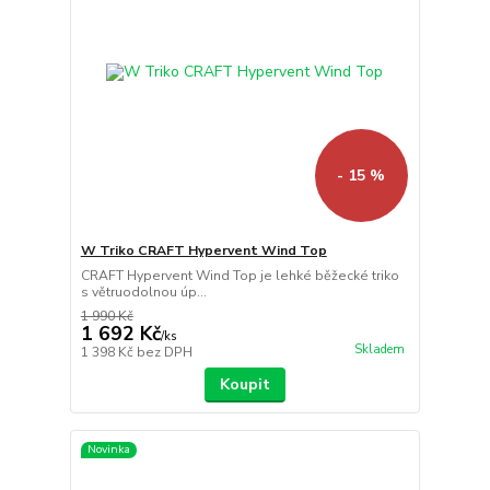
- 15 %
W Triko CRAFT Hypervent Wind Top
CRAFT Hypervent Wind Top je lehké běžecké triko
s větruodolnou úp...
1 990 Kč
1 692 Kč
/
ks
Skladem
1 398 Kč
bez DPH
Koupit
Novinka