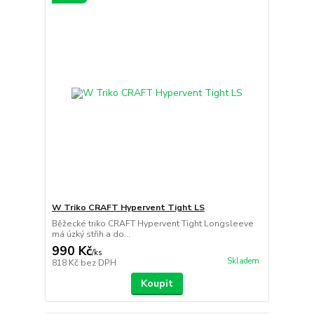
W Triko CRAFT Hypervent Tight LS
Běžecké triko CRAFT Hypervent Tight Longsleeve
má úzký střih a do...
990 Kč
/
ks
Skladem
818 Kč
bez DPH
Koupit