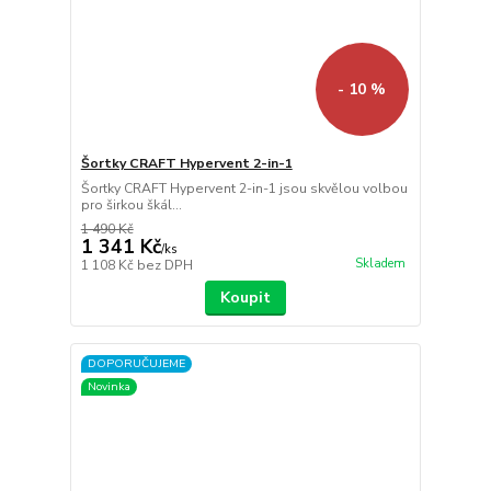
- 10 %
Šortky CRAFT Hypervent 2-in-1
Šortky CRAFT Hypervent 2-in-1 jsou skvělou volbou
pro širkou škál...
1 490 Kč
1 341 Kč
/
ks
Skladem
1 108 Kč
bez DPH
Koupit
DOPORUČUJEME
Novinka