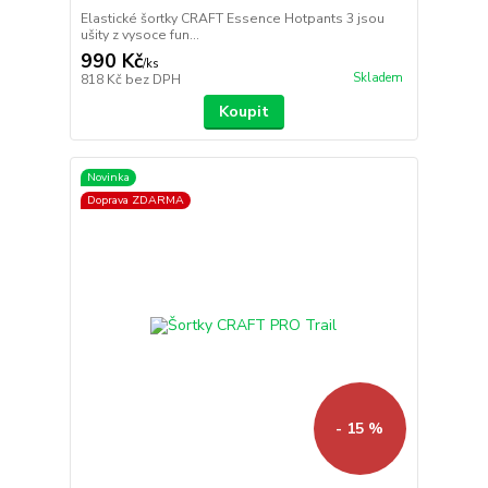
Elastické šortky CRAFT Essence Hotpants 3 jsou
ušity z vysoce fun...
990 Kč
/
ks
Skladem
818 Kč
bez DPH
Koupit
Novinka
Doprava ZDARMA
- 15 %