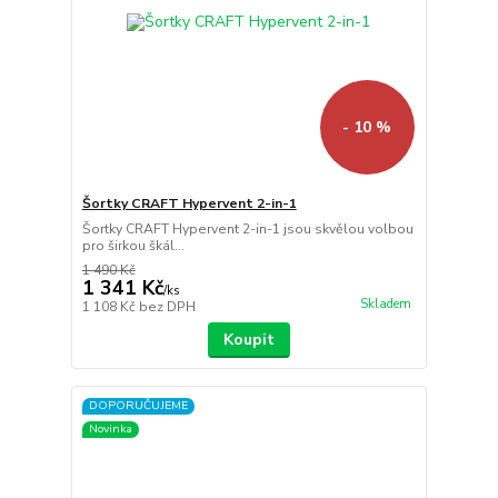
- 10 %
Šortky CRAFT Hypervent 2-in-1
Šortky CRAFT Hypervent 2-in-1 jsou skvělou volbou
pro širkou škál...
1 490 Kč
1 341 Kč
/
ks
Skladem
1 108 Kč
bez DPH
Koupit
DOPORUČUJEME
Novinka