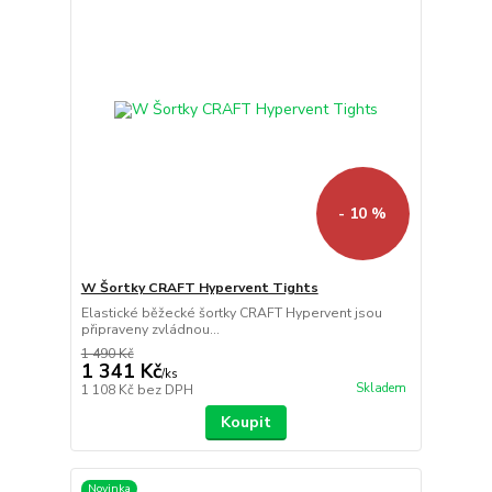
- 10 %
W Šortky CRAFT Hypervent Tights
Elastické běžecké šortky CRAFT Hypervent jsou
připraveny zvládnou...
1 490 Kč
1 341 Kč
/
ks
Skladem
1 108 Kč
bez DPH
Koupit
Novinka