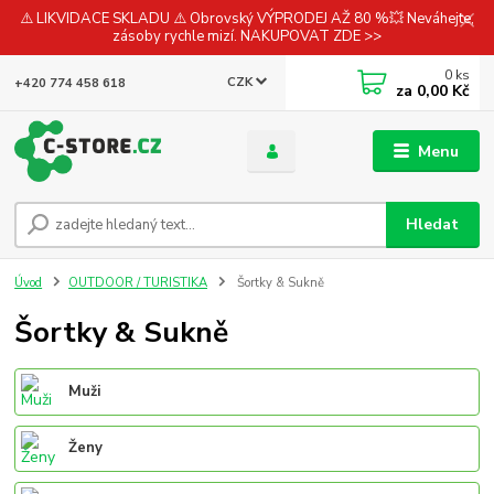
⚠️ LIKVIDACE SKLADU ⚠️ Obrovský VÝPRODEJ AŽ 80 %💥 Neváhejte,
zásoby rychle mizí. NAKUPOVAT ZDE >>
0
ks
CZK
+420 774 458 618
za
0,00 Kč
Menu
Hledat
Úvod
OUTDOOR / TURISTIKA
Šortky & Sukně
Šortky & Sukně
Muži
Ženy