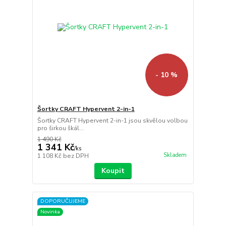
- 10 %
Šortky CRAFT Hypervent 2-in-1
Šortky CRAFT Hypervent 2-in-1 jsou skvělou volbou
pro širkou škál...
1 490 Kč
1 341 Kč
/
ks
Skladem
1 108 Kč
bez DPH
Koupit
DOPORUČUJEME
Novinka