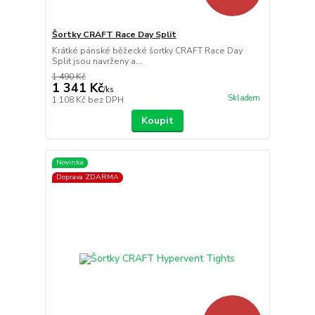
Šortky CRAFT Race Day Split
Krátké pánské běžecké šortky CRAFT Race Day
Split jsou navrženy a...
1 490 Kč
1 341 Kč
/
ks
Skladem
1 108 Kč
bez DPH
Koupit
Novinka
Doprava ZDARMA