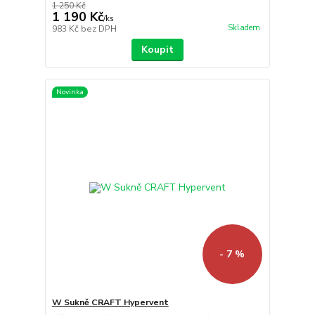
1 250 Kč
1 190 Kč
/
ks
Skladem
983 Kč
bez DPH
Koupit
Novinka
- 7 %
W Sukně CRAFT Hypervent