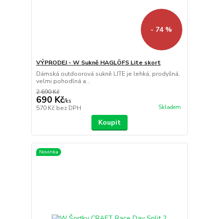
- 74 %
VÝPRODEJ - W Sukně HAGLÖFS Lite skort
Dámská outdoorová sukně LITE je lehká, prodyšná,
velmi pohodlná a...
2 690 Kč
690 Kč
/
ks
Skladem
570 Kč
bez DPH
Koupit
Novinka