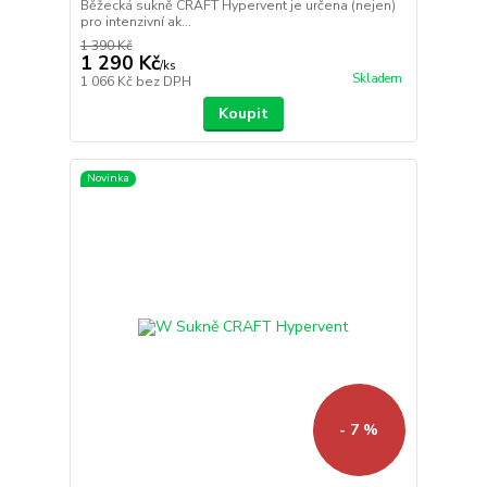
Běžecká sukně CRAFT Hypervent je určena (nejen)
pro intenzivní ak...
1 390 Kč
1 290 Kč
/
ks
Skladem
1 066 Kč
bez DPH
Koupit
Novinka
- 7 %