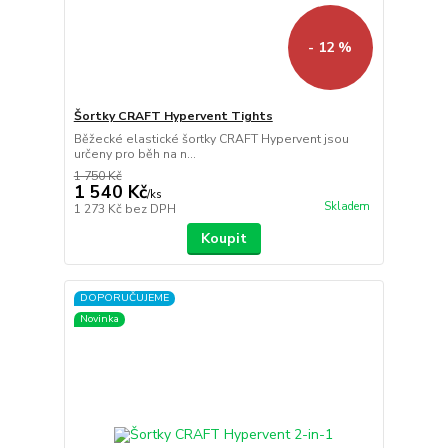
- 12 %
Šortky CRAFT Hypervent Tights
Běžecké elastické šortky CRAFT Hypervent jsou
určeny pro běh na n...
1 750 Kč
1 540 Kč
/
ks
Skladem
1 273 Kč
bez DPH
Koupit
DOPORUČUJEME
Novinka