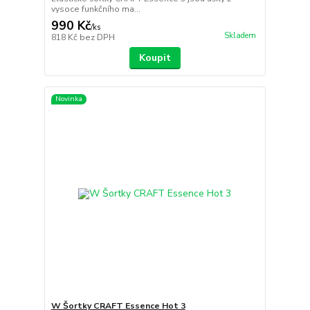
vysoce funkčního ma...
990 Kč
/
ks
Skladem
818 Kč
bez DPH
Koupit
Novinka
W Šortky CRAFT Essence Hot 3