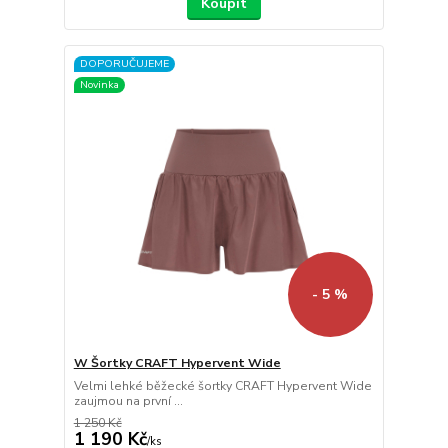
Koupit
DOPORUČUJEME
Novinka
- 5 %
W Šortky CRAFT Hypervent Wide
Velmi lehké běžecké šortky CRAFT Hypervent Wide
zaujmou na první ...
1 250 Kč
1 190 Kč
/
ks