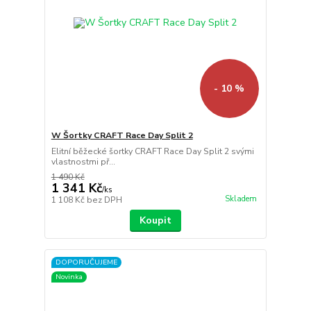
- 10 %
W Šortky CRAFT Race Day Split 2
Elitní běžecké šortky CRAFT Race Day Split 2 svými
vlastnostmi př...
1 490 Kč
1 341 Kč
/
ks
Skladem
1 108 Kč
bez DPH
Koupit
DOPORUČUJEME
Novinka