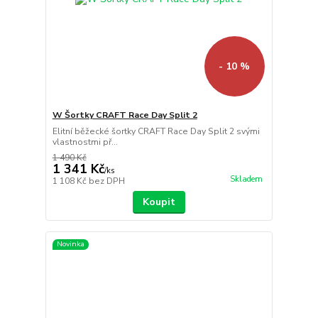
- 10 %
W Šortky CRAFT Race Day Split 2
Elitní běžecké šortky CRAFT Race Day Split 2 svými
vlastnostmi př...
1 490 Kč
1 341 Kč
/
ks
Skladem
1 108 Kč
bez DPH
Koupit
Novinka