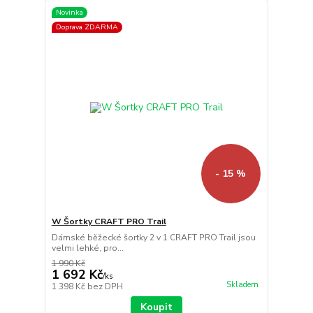
Novinka
Doprava ZDARMA
- 15 %
W Šortky CRAFT PRO Trail
Dámské běžecké šortky 2 v 1 CRAFT PRO Trail jsou
velmi lehké, pro...
1 990 Kč
1 692 Kč
/
ks
Skladem
1 398 Kč
bez DPH
Koupit