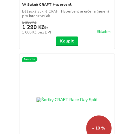
W Sukně CRAFT Hypervent
Běžecká sukně CRAFT Hypervent je určena (nejen)
pro intenzivní ak...
1 390 Kč
1 290 Kč
/
ks
Skladem
1 066 Kč
bez DPH
Koupit
Novinka
- 10 %