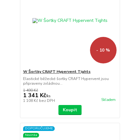
- 10 %
W Šortky CRAFT Hypervent Tights
Elastické běžecké šortky CRAFT Hypervent jsou
připraveny zvládnou...
1 490 Kč
1 341 Kč
/
ks
Skladem
1 108 Kč
bez DPH
Koupit
DOPORUČUJEME
Novinka