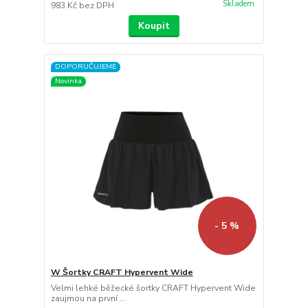
Skladem
983 Kč
bez DPH
Koupit
DOPORUČUJEME
Novinka
- 5 %
W Šortky CRAFT Hypervent Wide
Velmi lehké běžecké šortky CRAFT Hypervent Wide
zaujmou na první ...