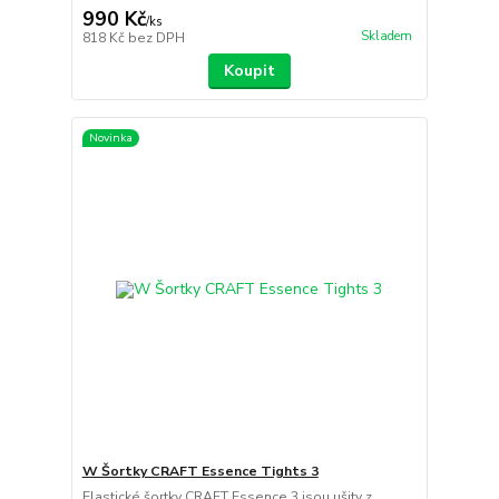
990 Kč
/
ks
Skladem
818 Kč
bez DPH
Koupit
Novinka
W Šortky CRAFT Essence Tights 3
Elastické šortky CRAFT Essence 3 jsou ušity z