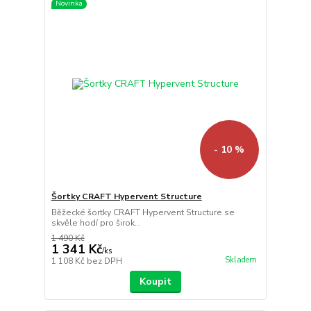
Novinka
- 10 %
Šortky CRAFT Hypervent Structure
Běžecké šortky CRAFT Hypervent Structure se
skvěle hodí pro širok...
1 490 Kč
1 341 Kč
/
ks
Skladem
1 108 Kč
bez DPH
Koupit