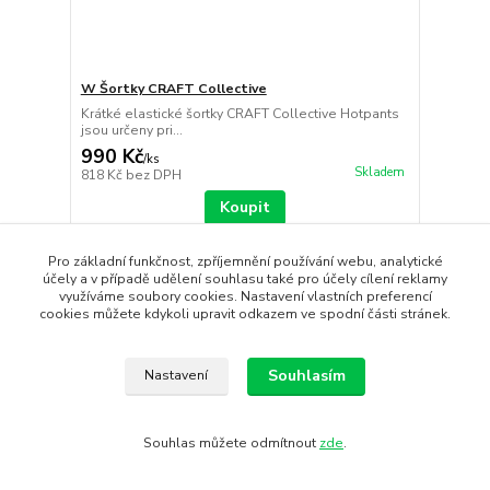
W Šortky CRAFT Collective
Krátké elastické šortky CRAFT Collective Hotpants
jsou určeny pri...
990 Kč
/
ks
Skladem
818 Kč
bez DPH
Koupit
Pro základní funkčnost, zpříjemnění používání webu, analytické
Novinka
účely a v případě udělení souhlasu také pro účely cílení reklamy
využíváme soubory cookies. Nastavení vlastních preferencí
cookies můžete kdykoli upravit odkazem ve spodní části stránek.
Souhlasím
Nastavení
Souhlas můžete odmítnout
zde
.