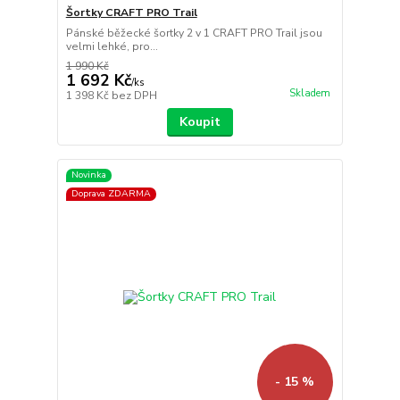
Šortky CRAFT PRO Trail
Pánské běžecké šortky 2 v 1 CRAFT PRO Trail jsou
velmi lehké, pro...
1 990 Kč
1 692 Kč
/
ks
Skladem
1 398 Kč
bez DPH
Koupit
Novinka
Doprava ZDARMA
- 15 %