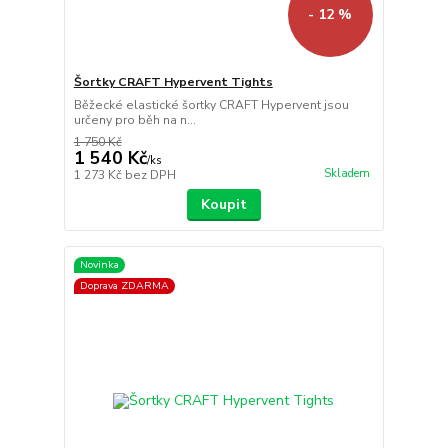
- 12 %
Šortky CRAFT Hypervent Tights
Běžecké elastické šortky CRAFT Hypervent jsou
určeny pro běh na n...
1 750 Kč
1 540 Kč
/
ks
Skladem
1 273 Kč
bez DPH
Koupit
Novinka
Doprava ZDARMA