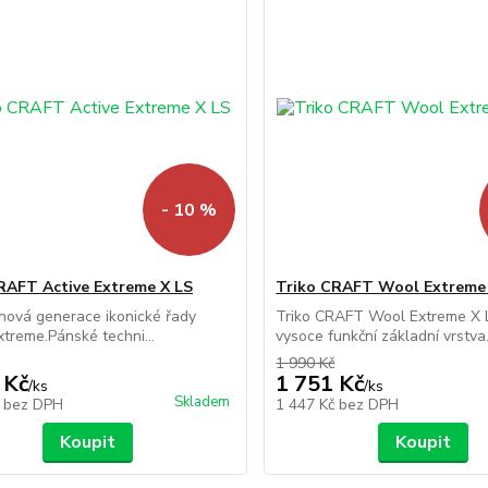
- 10 %
RAFT Active Extreme X LS
Triko CRAFT Wool Extreme 
 nová generace ikonické řady
Triko CRAFT Wool Extreme X L
xtreme.Pánské techni...
vysoce funkční základní vrstva.
1 990 Kč
 Kč
1 751 Kč
/
ks
/
ks
Skladem
č
bez DPH
1 447 Kč
bez DPH
Koupit
Koupit