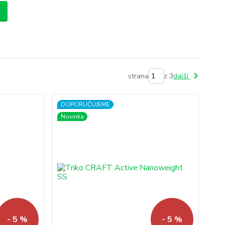
strana
z 3
další
DOPORUČUJEME
Novinka
- 5 %
- 5 %