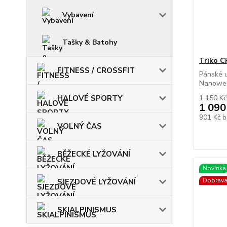
Vybavení
Tašky & Batohy
Triko C
FITNESS / CROSSFIT
Pánské u
Nanoweig
HALOVÉ SPORTY
1 150 Kč
1 090
901 Kč
b
VOLNÝ ČAS
BĚŽECKÉ LYŽOVÁNÍ
Novinka
Doprav
SJEZDOVÉ LYŽOVÁNÍ
SKIALPINISMUS