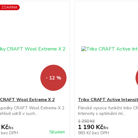
a ZDARMA
- 12 %
 CRAFT Wool Extreme X 2
Triko CRAFT Active Intensi
 spodky CRAFT Wool Extreme X 2
Pánské vysoce funkční triko C
hlivě udrží v such...
Intensity s optimální mí...
1 250 Kč
 Kč
1 190 Kč
/
ks
/
ks
Skladem
č
bez DPH
983 Kč
bez DPH