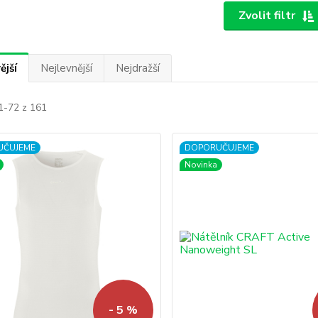
Zvolit filtr
ější
Nejlevnější
Nejdražší
1-72 z 161
UČUJEME
DOPORUČUJEME
Novinka
- 5 %