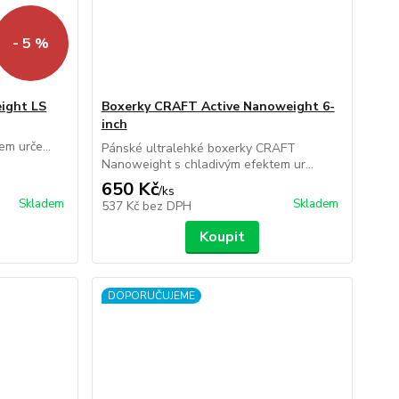
- 5 %
ight LS
Boxerky CRAFT Active Nanoweight 6-
inch
T
m urče...
Pánské ultralehké boxerky CRAFT
Nanoweight s chladivým efektem ur...
650 Kč
/
ks
Skladem
Skladem
537 Kč
bez DPH
Koupit
DOPORUČUJEME