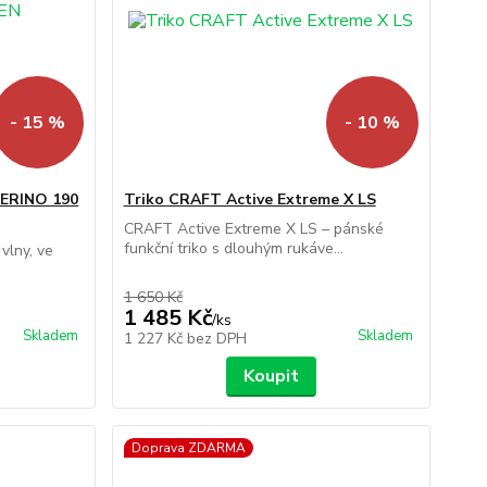
- 15 %
- 10 %
ERINO 190
Triko CRAFT Active Extreme X LS
CRAFT Active Extreme X LS – pánské
funkční triko s dlouhým rukáve...
 vlny, ve
1 650 Kč
1 485 Kč
/
ks
Skladem
Skladem
1 227 Kč
bez DPH
Koupit
Doprava ZDARMA