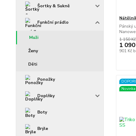
Šortky & Sukně
Nátělní
Funkční prádlo
Pánský u
Nanoweig
Muži
1 150 Kč
1 090
Ženy
901 Kč
b
Děti
Ponožky
DOPOR
Novinka
Doplňky
Boty
Brýle