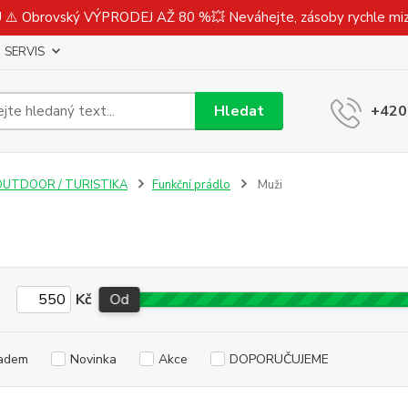
⚠️ Obrovský VÝPRODEJ AŽ 80 %💥 Neváhejte, zásoby rychle m
SERVIS
Hledat
+420
OUTDOOR / TURISTIKA
Funkční prádlo
Muži
Kč
Od
adem
Novinka
Akce
DOPORUČUJEME