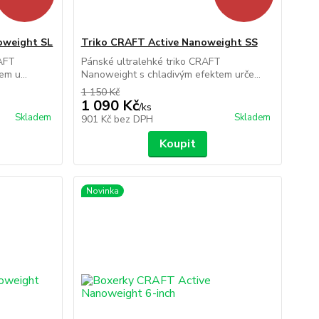
oweight SL
Triko CRAFT Active Nanoweight SS
RAFT
Pánské ultralehké triko CRAFT
m u...
Nanoweight s chladivým efektem urče...
1 150 Kč
1 090 Kč
/
ks
Skladem
Skladem
901 Kč
bez DPH
Koupit
Novinka