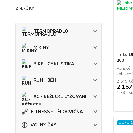
ZNAČKY
TERMOPRÁDLO
MIKINY
Triko 
200
BIKE - CYKLISTIKA
Pánské m
kolekce 
RUN - BĚH
2 549 Kč
2 167
1 791 K
XC - BĚŽECKÉ LYŽOVÁNÍ
FITNESS - TĚLOCVIČNA
DOPOR
VOLNÝ ČAS