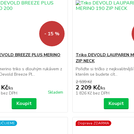
- 15 %
DEVOLD BREEZE PLUS MERINO
Triko DEVOLD LAUPAREN M
ZIP NECK
erino triko s dlouhým rukávem z
Pořiďte si tričko z nejkvalitnější
Devold Breeze Pl...
kterém se budete cít...
2 599 Kč
 Kč
2 209 Kč
/
ks
/
ks
Skladem
č
bez DPH
1 826 Kč
bez DPH
Koupit
Koupit
UČUJEME
Doprava ZDARMA