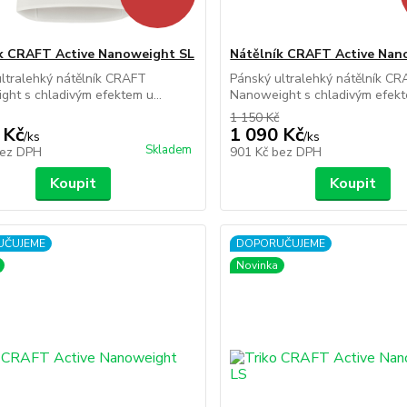
k CRAFT Active Nanoweight SL
Nátělník CRAFT Active Nan
ltralehký nátělník CRAFT
Pánský ultralehký nátělník C
ht s chladivým efektem u...
Nanoweight s chladivým efekte
1 150 Kč
 Kč
1 090 Kč
/
ks
/
ks
Skladem
ez DPH
901 Kč
bez DPH
Koupit
Koupit
UČUJEME
DOPORUČUJEME
Novinka