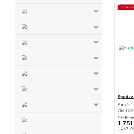
Doprav
Spodky
Funkční
vás spole
1 990 Kč
1 751
1 447 K