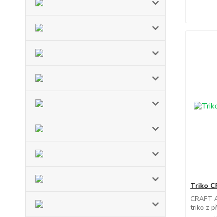
Triko C
CRAFT Ac
triko z p