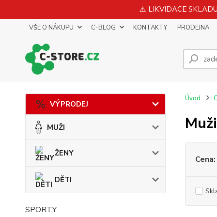
⚠️ LIKVIDACE SKLADU 
VŠE O NÁKUPU
C-BLOG
KONTAKTY
PRODEJNA
Úvod
VÝPRODEJ
Muži
MUŽI
ŽENY
Cena:
DĚTI
Skl
SPORTY