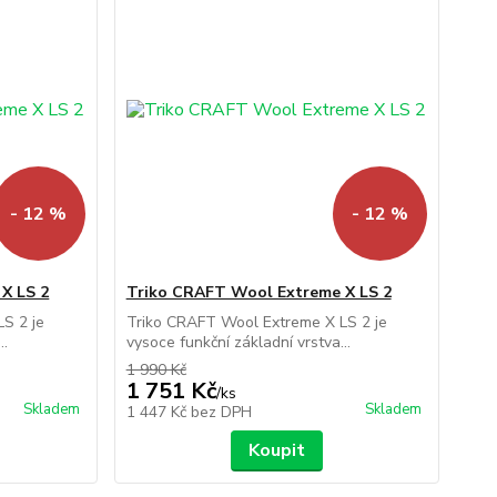
- 12 %
- 12 %
X LS 2
Triko CRAFT Wool Extreme X LS 2
S 2 je
Triko CRAFT Wool Extreme X LS 2 je
..
vysoce funkční základní vrstva...
1 990 Kč
1 751 Kč
/
ks
Skladem
Skladem
1 447 Kč
bez DPH
Koupit