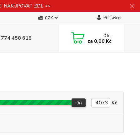
izí. NAKUPOVAT ZDE >>
Přihlášení
CZK
0
ks
 774 458 618
za
0,00 Kč
Do
Kč