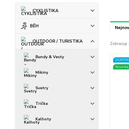
CYKLISTIKA
BĚH
Nejnov
OUTDOOR / TURISTIKA
Zobrazuji 
Bundy & Vesty
DOPOR
Novinka
Mikiny
Svetry
Trička
Kalhoty