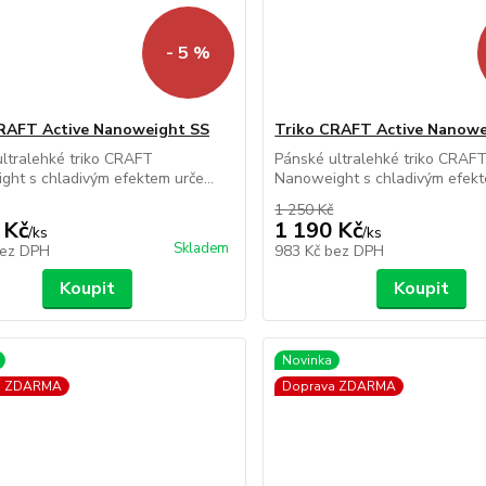
- 5 %
RAFT Active Nanoweight SS
Triko CRAFT Active Nanowe
ltralehké triko CRAFT
Pánské ultralehké triko CRAF
ht s chladivým efektem urče...
Nanoweight s chladivým efekte
1 250 Kč
 Kč
1 190 Kč
/
ks
/
ks
Skladem
ez DPH
983 Kč
bez DPH
Koupit
Koupit
Novinka
a ZDARMA
Doprava ZDARMA