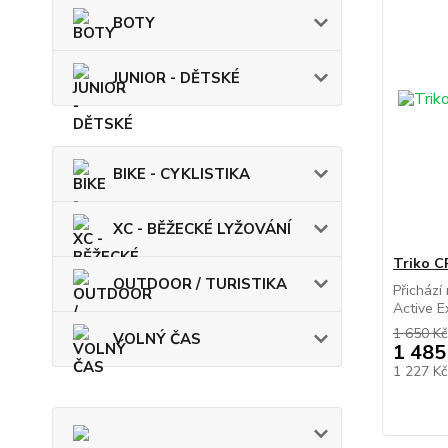
BOTY
JUNIOR - DĚTSKÉ
BIKE - CYKLISTIKA
XC - BĚŽECKÉ LYŽOVÁNÍ
Triko C
OUTDOOR / TURISTIKA
Přichází
Active E
1 650 Kč
VOLNÝ ČAS
1 485
1 227 K