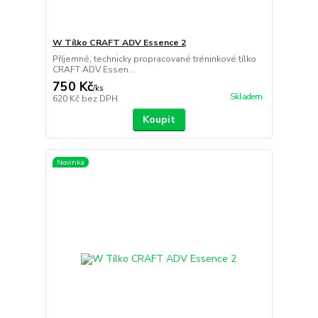
W Tílko CRAFT ADV Essence 2
Příjemné, technicky propracované tréninkové tílko
CRAFT ADV Essen...
750 Kč
/
ks
Skladem
620 Kč
bez DPH
Koupit
Novinka