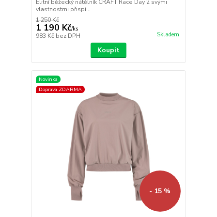
Elitní běžecký nátělník CRAFT Race Day 2 svými
vlastnostmi přispí...
1 250 Kč
1 190 Kč
/
ks
Skladem
983 Kč
bez DPH
Koupit
Novinka
Doprava ZDARMA
- 15 %