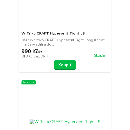
W Triko CRAFT Hypervent Tight LS
Běžecké triko CRAFT Hypervent Tight Longsleeve
má úzký střih a do...
990 Kč
/
ks
Skladem
818 Kč
bez DPH
Koupit
Novinka