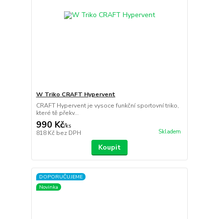
W Triko CRAFT Hypervent
CRAFT Hypervent je vysoce funkční sportovní triko,
které tě překv...
990 Kč
/
ks
Skladem
818 Kč
bez DPH
Koupit
DOPORUČUJEME
Novinka