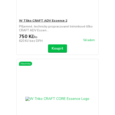
W Tílko CRAFT ADV Essence 2
Příjemné, technicky propracované tréninkové tílko
CRAFT ADV Essen...
750 Kč
/
ks
Skladem
620 Kč
bez DPH
Koupit
Novinka