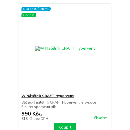
DOPORUČUJEME
Novinka
W Nátělník CRAFT Hypervent
Běžecký nátělník CRAFT Hypervent je vysoce
funkční sportovní trik...
990 Kč
/
ks
Skladem
818 Kč
bez DPH
Koupit