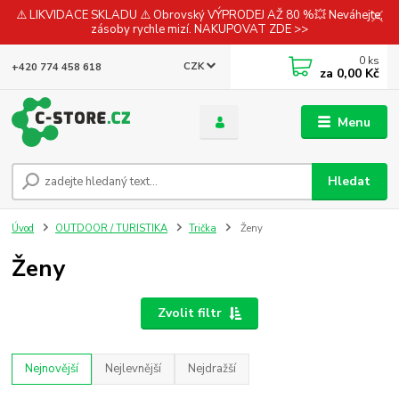
⚠️ LIKVIDACE SKLADU ⚠️ Obrovský VÝPRODEJ AŽ 80 %💥 Neváhejte,
zásoby rychle mizí. NAKUPOVAT ZDE >>
0
ks
CZK
+420 774 458 618
za
0,00 Kč
Menu
Hledat
Úvod
OUTDOOR / TURISTIKA
Trička
Ženy
Ženy
Zvolit filtr
Nejnovější
Nejlevnější
Nejdražší