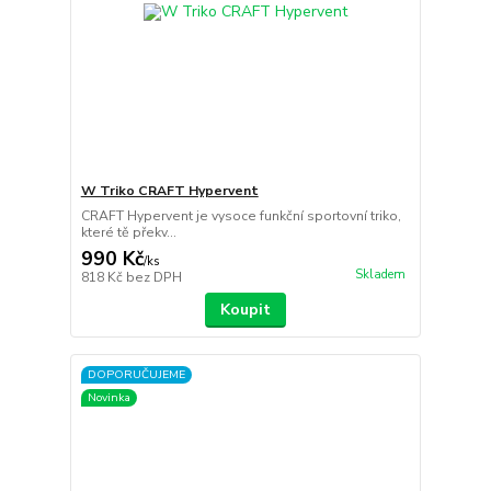
W Triko CRAFT Hypervent
CRAFT Hypervent je vysoce funkční sportovní triko,
které tě překv...
990 Kč
/
ks
Skladem
818 Kč
bez DPH
Koupit
DOPORUČUJEME
Novinka