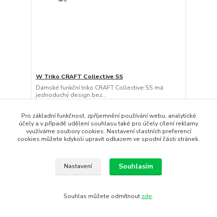
W Triko CRAFT Collective SS
Dámské funkční triko CRAFT Collective SS má
jednoduchý design bez...
750 Kč
/
ks
Skladem
620 Kč
bez DPH
Pro základní funkčnost, zpříjemnění používání webu, analytické
účely a v případě udělení souhlasu také pro účely cílení reklamy
Koupit
využíváme soubory cookies. Nastavení vlastních preferencí
cookies můžete kdykoli upravit odkazem ve spodní části stránek.
Novinka
Souhlasím
Nastavení
Souhlas můžete odmítnout
zde
.