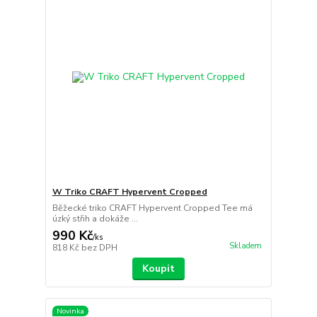
W Triko CRAFT Hypervent Cropped
Běžecké triko CRAFT Hypervent Cropped Tee má
úzký střih a dokáže ...
990 Kč
/
ks
Skladem
818 Kč
bez DPH
Koupit
Novinka