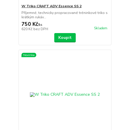
W Triko CRAFT ADV Essence SS 2
Příjemné, technicky propracované tréninkové triko s
krátkým rukáv...
750 Kč
/
ks
Skladem
620 Kč
bez DPH
Koupit
Novinka