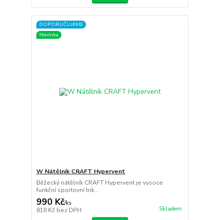
DOPORUČUJEME
Novinka
W Nátělník CRAFT Hypervent
Běžecký nátělník CRAFT Hypervent je vysoce
funkční sportovní trik...
990 Kč
/
ks
Skladem
818 Kč
bez DPH