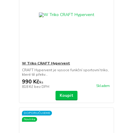
W Triko CRAFT Hypervent
CRAFT Hypervent je vysoce funkční sportovní triko,
které tě překv...
990 Kč
/
ks
Skladem
818 Kč
bez DPH
Koupit
DOPORUČUJEME
Novinka