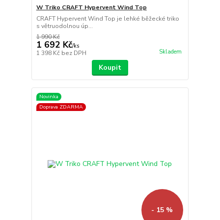
W Triko CRAFT Hypervent Wind Top
CRAFT Hypervent Wind Top je lehké běžecké triko
s větruodolnou úp...
1 990 Kč
1 692 Kč
/
ks
Skladem
1 398 Kč
bez DPH
Koupit
Novinka
Doprava ZDARMA
- 15 %