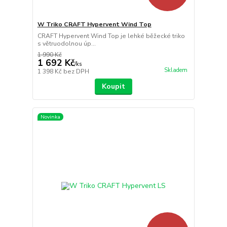
W Triko CRAFT Hypervent Wind Top
CRAFT Hypervent Wind Top je lehké běžecké triko
s větruodolnou úp...
1 990 Kč
1 692 Kč
/
ks
Skladem
1 398 Kč
bez DPH
Koupit
Novinka