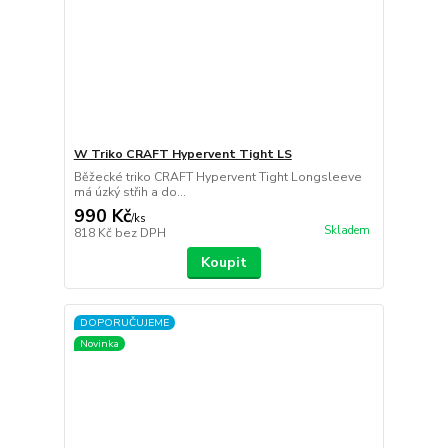
W Triko CRAFT Hypervent Tight LS
Běžecké triko CRAFT Hypervent Tight Longsleeve
má úzký střih a do...
990 Kč
/
ks
Skladem
818 Kč
bez DPH
Koupit
DOPORUČUJEME
Novinka