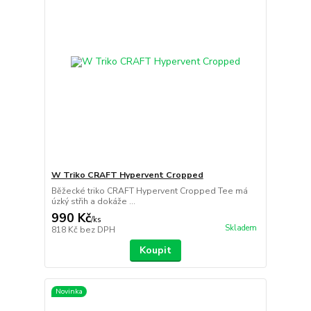
W Triko CRAFT Hypervent Cropped
Běžecké triko CRAFT Hypervent Cropped Tee má
úzký střih a dokáže ...
990 Kč
/
ks
Skladem
818 Kč
bez DPH
Koupit
Novinka