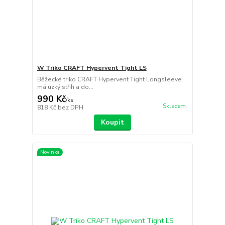
W Triko CRAFT Hypervent Tight LS
Běžecké triko CRAFT Hypervent Tight Longsleeve
má úzký střih a do...
990 Kč
/
ks
Skladem
818 Kč
bez DPH
Koupit
Novinka