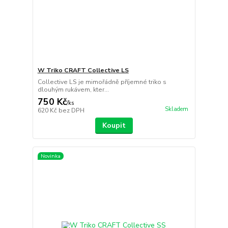
W Triko CRAFT Collective LS
Collective LS je mimořádně příjemné triko s
dlouhým rukávem, kter...
750 Kč
/
ks
Skladem
620 Kč
bez DPH
Koupit
Novinka