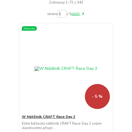
Zobrazuji 1-72 z 343
strana
z 5
další
Novinka
- 5 %
W Nátělník CRAFT Race Day 2
Elitní běžecký nátělník CRAFT Race Day 2 svými
vlastnostmi přispí...