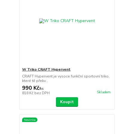
W Triko CRAFT Hypervent
CRAFT Hypervent je vysoce funkční sportovní triko,
které tě překv...
990 Kč
/
ks
Skladem
818 Kč
bez DPH
Koupit
Novinka