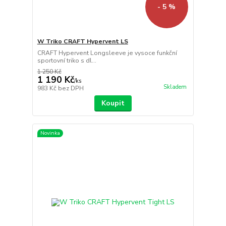
- 5 %
W Triko CRAFT Hypervent LS
CRAFT Hypervent Longsleeve je vysoce funkční
sportovní triko s dl...
1 250 Kč
1 190 Kč
/
ks
Skladem
983 Kč
bez DPH
Koupit
Novinka