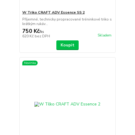
W Triko CRAFT ADV Essence SS 2
Příjemné, technicky propracované tréninkové triko s
krátkým rukáv...
750 Kč
/
ks
Skladem
620 Kč
bez DPH
Koupit
Novinka