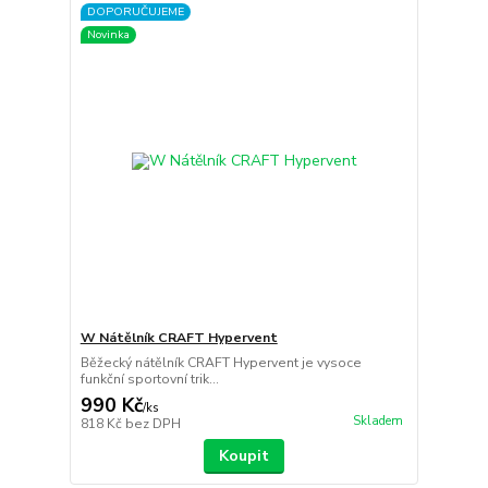
DOPORUČUJEME
Novinka
W Nátělník CRAFT Hypervent
Běžecký nátělník CRAFT Hypervent je vysoce
funkční sportovní trik...
990 Kč
/
ks
Skladem
818 Kč
bez DPH
Koupit