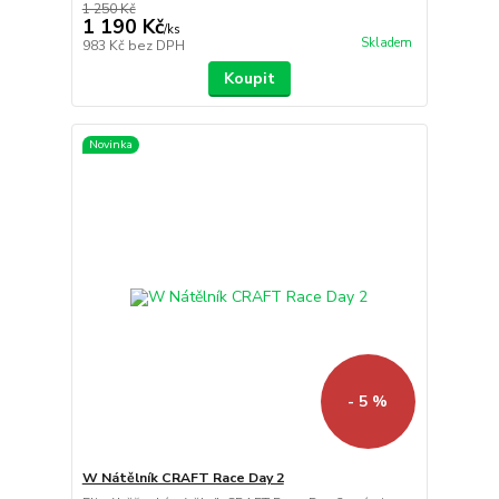
1 250 Kč
1 190 Kč
/
ks
Skladem
983 Kč
bez DPH
Koupit
Novinka
- 5 %
W Nátělník CRAFT Race Day 2