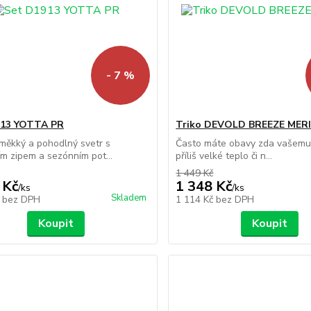
- 7 %
913 YOTTA PR
Triko DEVOLD BREEZE MER
 měkký a pohodlný svetr s
Často máte obavy zda vašemu d
ím zipem a sezónním pot...
příliš velké teplo či n...
1 449 Kč
 Kč
1 348 Kč
/
ks
/
ks
Skladem
č
bez DPH
1 114 Kč
bez DPH
Koupit
Koupit