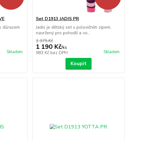
VE
Set D1913 JADIS PR
 s důrazem
Jadis je dětský set s polovičním zipem,
navržený pro pohodlí a vo...
1 375 Kč
1 190 Kč
/
ks
Skladem
Skladem
983 Kč
bez DPH
Koupit