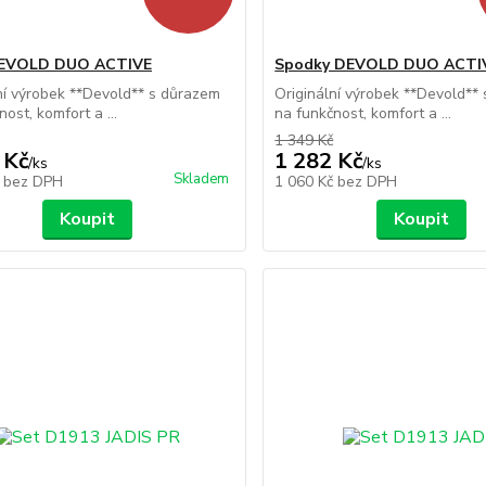
DEVOLD DUO ACTIVE
Spodky DEVOLD DUO ACTI
ní výrobek **Devold** s důrazem
Originální výrobek **Devold**
ost, komfort a ...
na funkčnost, komfort a ...
1 349 Kč
 Kč
1 282 Kč
/
ks
/
ks
Skladem
č
bez DPH
1 060 Kč
bez DPH
Koupit
Koupit