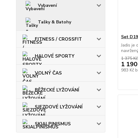
Vybavení
Tašky & Batohy
Set D19
FITNESS / CROSSFIT
Jadis je
navržený
HALOVÉ SPORTY
1 375 Kč
1 190
983 Kč
b
VOLNÝ ČAS
BĚŽECKÉ LYŽOVÁNÍ
SJEZDOVÉ LYŽOVÁNÍ
SKIALPINISMUS