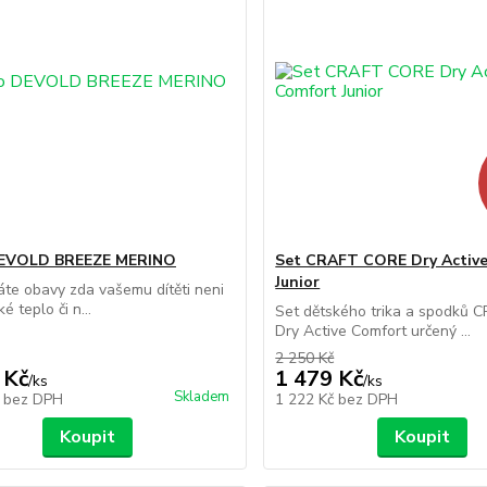
DEVOLD BREEZE MERINO
Set CRAFT CORE Dry Activ
Junior
te obavy zda vašemu dítěti neni
ké teplo či n...
Set dětského trika a spodků
Dry Active Comfort určený ...
2 250 Kč
 Kč
1 479 Kč
/
ks
/
ks
Skladem
č
bez DPH
1 222 Kč
bez DPH
Koupit
Koupit