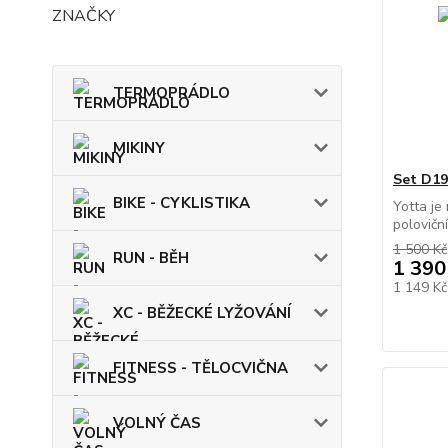
ZNAČKY
TERMOPRÁDLO
MIKINY
Set D1
BIKE - CYKLISTIKA
Yotta je
polovičn
1 500 Kč
RUN - BĚH
1 390
1 149 K
XC - BĚŽECKÉ LYŽOVÁNÍ
FITNESS - TĚLOCVIČNA
VOLNÝ ČAS