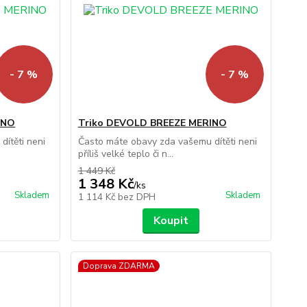
- 7 %
- 7 %
INO
Triko DEVOLD BREEZE MERINO
ítěti neni
Často máte obavy zda vašemu dítěti neni
příliš velké teplo či n...
1 449 Kč
1 348 Kč
/
ks
Skladem
Skladem
1 114 Kč
bez DPH
Koupit
Doprava ZDARMA