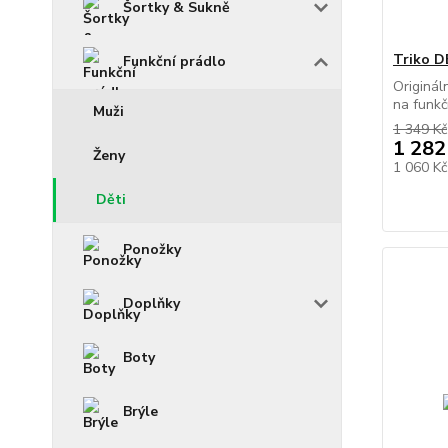
Šortky & Sukně
Triko 
Funkční prádlo
Originál
na funkčn
Muži
1 349 Kč
1 282
Ženy
1 060 K
Děti
Ponožky
Doplňky
Boty
Brýle