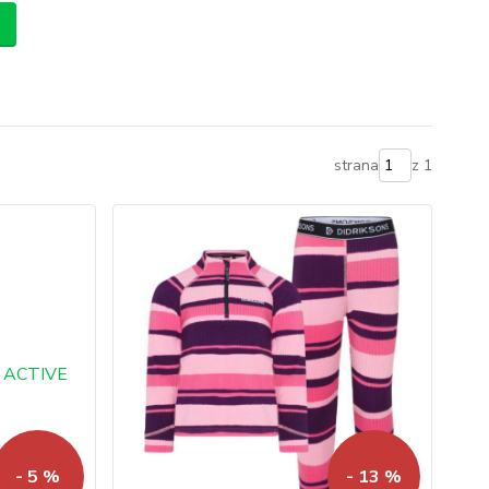
strana
z 1
- 5 %
- 13 %