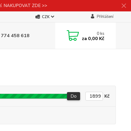
izí. NAKUPOVAT ZDE >>
Přihlášení
CZK
0
ks
 774 458 618
za
0,00 Kč
Do
Kč