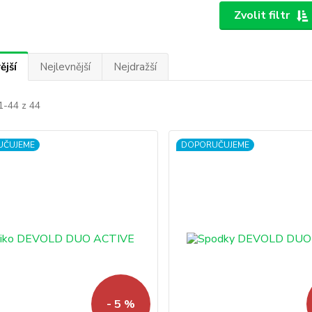
Zvolit filtr
ější
Nejlevnější
Nejdražší
1-44 z 44
UČUJEME
DOPORUČUJEME
- 5 %