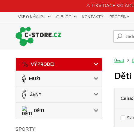
⚠️ LIKVIDACE SKLADU 
VŠE O NÁKUPU
C-BLOG
KONTAKTY
PRODEJNA
Úvod
VÝPRODEJ
Děti
MUŽI
ŽENY
Cena:
DĚTI
Skl
SPORTY