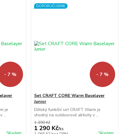
DOPORUČUJEME
- 7 %
- 7 %
elayer
Set CRAFT CORE Warm Baselayer
Junior
m je
Dětský funkční set CRAFT Warm je
 ...
vhodný na outdoorové aktivity v ...
1 390 Kč
1 290 Kč
/
ks
Skladem
Skladem
1 066 Kč
bez DPH