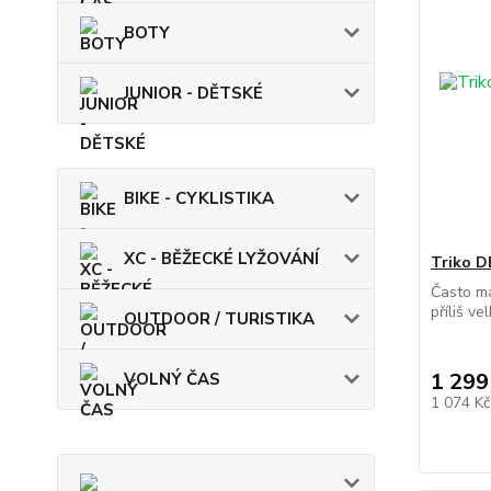
BOTY
JUNIOR - DĚTSKÉ
BIKE - CYKLISTIKA
XC - BĚŽECKÉ LYŽOVÁNÍ
Triko 
Často má
příliš vel
OUTDOOR / TURISTIKA
1 299
VOLNÝ ČAS
1 074 K