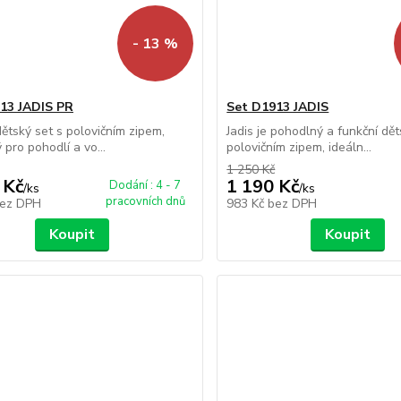
- 13 %
13 JADIS PR
Set D1913 JADIS
 dětský set s polovičním zipem,
Jadis je pohodlný a funkční dět
 pro pohodlí a vo...
polovičním zipem, ideáln...
1 250 Kč
 Kč
1 190 Kč
Dodání : 4 - 7
/
ks
/
ks
pracovních dnů
ez DPH
983 Kč
bez DPH
Koupit
Koupit