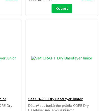
Koupit
nior
Set CRAFT Dry Baselayer Junior
CORE Dry
Dětský set funkčního prádla CORE Dry
.
Baselayer má lehký a příjemn...