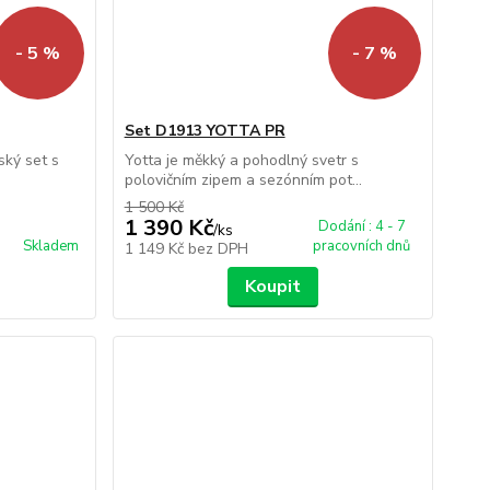
- 5 %
- 7 %
Set D1913 YOTTA PR
ský set s
Yotta je měkký a pohodlný svetr s
polovičním zipem a sezónním pot...
1 500 Kč
1 390 Kč
Dodání : 4 - 7
/
ks
Skladem
pracovních dnů
1 149 Kč
bez DPH
Koupit