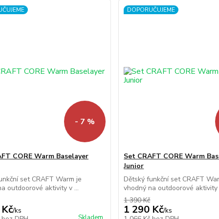
UČUJEME
DOPORUČUJEME
- 7 %
AFT CORE Warm Baselayer
Set CRAFT CORE Warm Bas
Junior
funkční set CRAFT Warm je
Dětský funkční set CRAFT War
a outdoorové aktivity v ...
vhodný na outdoorové aktivity v
1 390 Kč
 Kč
1 290 Kč
/
ks
/
ks
Skladem
č
bez DPH
1 066 Kč
bez DPH