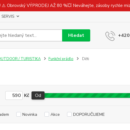
⚠️ Obrovský VÝPRODEJ AŽ 80 %💥 Neváhejte, zásoby rychle m
SERVIS
Hledat
+420
OUTDOOR / TURISTIKA
Funkční prádlo
Děti
Kč
Od
adem
Novinka
Akce
DOPORUČUJEME