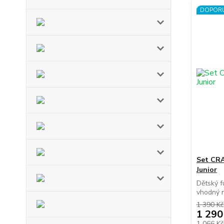
DOPOR
Set CR
Junior
Dětský 
vhodný n
1 390 Kč
1 290
1 066 K