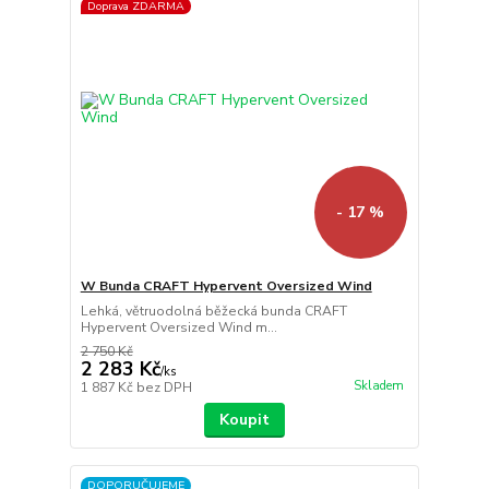
Doprava ZDARMA
- 17 %
W Bunda CRAFT Hypervent Oversized Wind
Lehká, větruodolná běžecká bunda CRAFT
Hypervent Oversized Wind m...
2 750 Kč
2 283 Kč
/
ks
Skladem
1 887 Kč
bez DPH
Koupit
DOPORUČUJEME