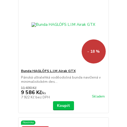
- 18 %
Bunda HAGLÖFS L.I.M Airak GTX
Pánská ultralehká voděodolná bunda navržená v
minimalistickém des...
11 690 Kč
9 586 Kč
/
ks
Skladem
7 922 Kč
bez DPH
Koupit
Novinka