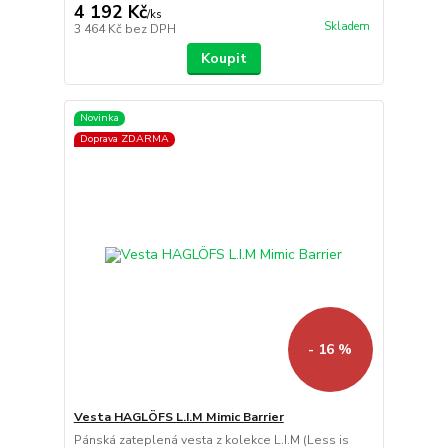
4 192 Kč
/
ks
Skladem
3 464 Kč
bez DPH
Koupit
Novinka
Doprava ZDARMA
- 16 %
Vesta HAGLÖFS L.I.M Mimic Barrier
Pánská zateplená vesta z kolekce L.I.M (Less is