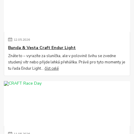
12
.
05
.
2026
Bunda & Vesta Craft Endur Light
Znáte to – vyrazíte za sluníčka, ale v polovině švihu se zvedne
studený vítr nebo přijde lehká přeháňka. Právě pro tyto momenty je
tu řada Endur Light...
číst celé
11
.
05
.
2026