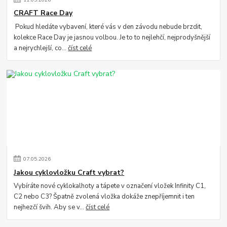
CRAFT Race Day
Pokud hledáte vybavení, které vás v den závodu nebude brzdit,
kolekce Race Day je jasnou volbou. Je to to nejlehčí, nejprodyšnější
a nejrychlejší, co...
číst celé
07
.
05
.
2026
Jakou cyklovložku Craft vybrat?
Vybíráte nové cyklokalhoty a tápete v označení vložek Infinity C1,
C2 nebo C3? Špatně zvolená vložka dokáže znepříjemnit i ten
nejhezčí švih. Aby se v...
číst celé