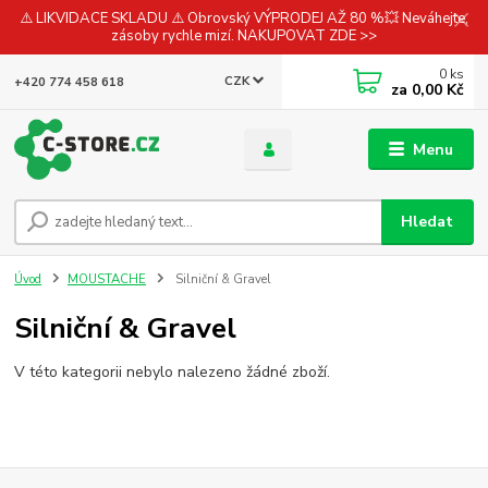
⚠️ LIKVIDACE SKLADU ⚠️ Obrovský VÝPRODEJ AŽ 80 %💥 Neváhejte,
zásoby rychle mizí. NAKUPOVAT ZDE >>
0
ks
CZK
+420 774 458 618
za
0,00 Kč
Menu
Hledat
Úvod
MOUSTACHE
Silniční & Gravel
Silniční & Gravel
V této kategorii nebylo nalezeno žádné zboží.