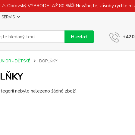
⚠️ Obrovský VÝPRODEJ AŽ 80 %💥 Neváhejte, zásoby rychle m
SERVIS
Hledat
+420
JUNIOR - DĚTSKÉ
DOPLŇKY
LŇKY
tegorii nebylo nalezeno žádné zboží.