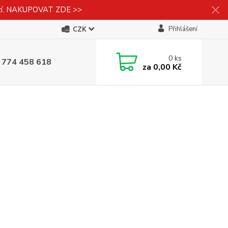
izí. NAKUPOVAT ZDE >>
Přihlášení
CZK
0
ks
 774 458 618
za
0,00 Kč