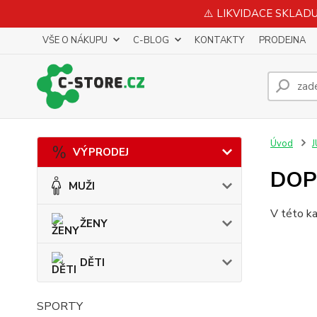
⚠️ LIKVIDACE SKLADU 
VŠE O NÁKUPU
C-BLOG
KONTAKTY
PRODEJNA
Úvod
VÝPRODEJ
DOP
MUŽI
V této ka
ŽENY
DĚTI
SPORTY