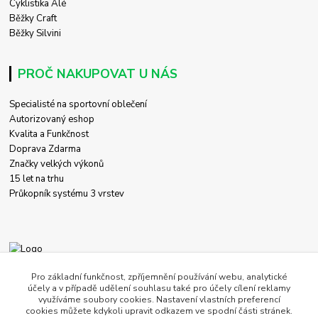
Cyklistika Alé
Běžky Craft
Běžky Silvini
PROČ NAKUPOVAT U NÁS
Specialisté na sportovní oblečení
Autorizovaný eshop
Kvalita a Funkčnost
Doprava Zdarma
Značky velkých výkonů
15 let na trhu
Průkopník systému 3 vrstev
+420 774 458 618
Pro základní funkčnost, zpříjemnění používání webu, analytické
účely a v případě udělení souhlasu také pro účely cílení reklamy
využíváme soubory cookies. Nastavení vlastních preferencí
obchod@c-store.cz
cookies můžete kdykoli upravit odkazem ve spodní části stránek.