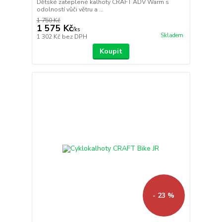
Dětské zateplené kalhoty CRAFT ADV Warm s
odolností vůči větru a ...
1 750 Kč
1 575 Kč
/
ks
Skladem
1 302 Kč
bez DPH
Koupit
- 23 %