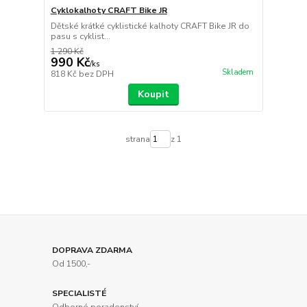
Cyklokalhoty CRAFT Bike JR
Dětské krátké cyklistické kalhoty CRAFT Bike JR do
pasu s cyklist...
1 290 Kč
990 Kč
/
ks
Skladem
818 Kč
bez DPH
Koupit
strana
z 1
DOPRAVA ZDARMA
Od 1500,-
SPECIALISTÉ
Odborné poradenství