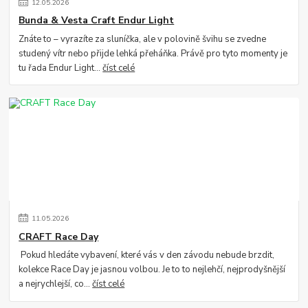
12
.
05
.
2026
Bunda & Vesta Craft Endur Light
Znáte to – vyrazíte za sluníčka, ale v polovině švihu se zvedne
studený vítr nebo přijde lehká přeháňka. Právě pro tyto momenty je
tu řada Endur Light...
číst celé
11
.
05
.
2026
CRAFT Race Day
Pokud hledáte vybavení, které vás v den závodu nebude brzdit,
kolekce Race Day je jasnou volbou. Je to to nejlehčí, nejprodyšnější
a nejrychlejší, co...
číst celé