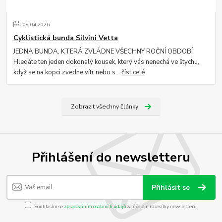
09
.
04
.
2026
Cyklistická bunda Silvini Vetta
JEDNA BUNDA, KTERÁ ZVLÁDNE VŠECHNY ROČNÍ OBDOBÍ
Hledáte ten jeden dokonalý kousek, který vás nenechá ve štychu,
když se na kopci zvedne vítr nebo s...
číst celé
Zobrazit všechny články
Přihlášení do newsletteru
Přihlásit se
Souhlasím se
zpracováním osobních údajů
za účelem rozesílky newsletteru.