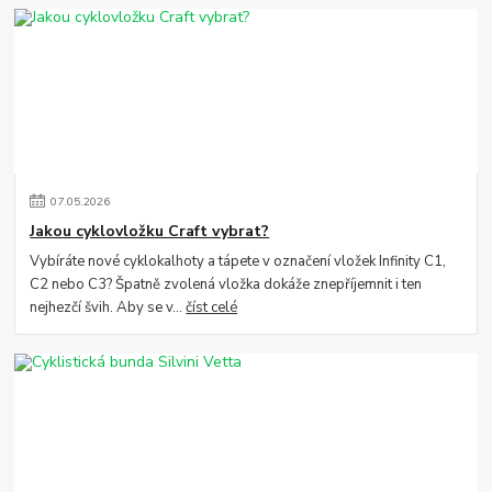
07
.
05
.
2026
Jakou cyklovložku Craft vybrat?
Vybíráte nové cyklokalhoty a tápete v označení vložek Infinity C1,
C2 nebo C3? Špatně zvolená vložka dokáže znepříjemnit i ten
nejhezčí švih. Aby se v...
číst celé