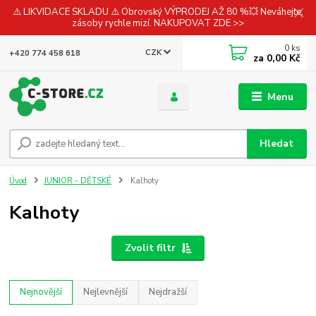
⚠️ LIKVIDACE SKLADU ⚠️ Obrovský VÝPRODEJ AŽ 80 %💥 Neváhejte,
zásoby rychle mizí. NAKUPOVAT ZDE >>
0
ks
CZK
+420 774 458 618
za
0,00 Kč
Menu
Hledat
Úvod
JUNIOR - DĚTSKÉ
Kalhoty
Kalhoty
Zvolit filtr
Nejnovější
Nejlevnější
Nejdražší