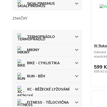
SKIALPINISMUS
ZNAČKY
TERMOPRÁDLO
W Rukav
MIKINY
Dámské k
elastické
BIKE - CYKLISTIKA
599 K
495 Kč
b
RUN - BĚH
XC - BĚŽECKÉ LYŽOVÁNÍ
FITNESS - TĚLOCVIČNA