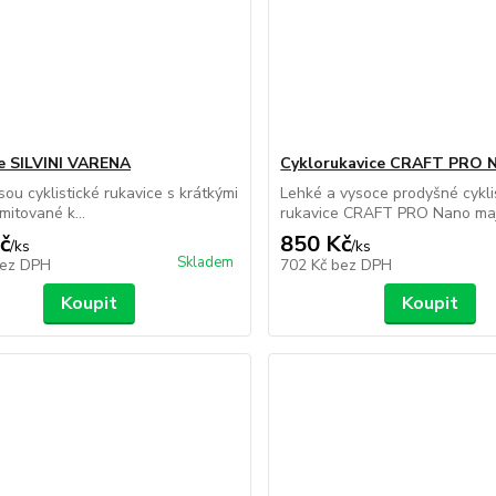
e SILVINI VARENA
Cyklorukavice CRAFT PRO 
sou cyklistické rukavice s krátkými
Lehké a vysoce prodyšné cykli
imitované k...
rukavice CRAFT PRO Nano mají 
č
850 Kč
/
ks
/
ks
Skladem
ez DPH
702 Kč
bez DPH
Koupit
Koupit