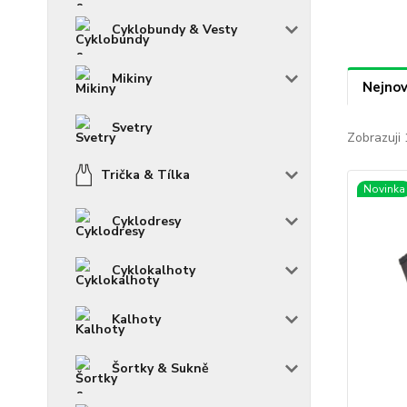
Cyklobundy & Vesty
Mikiny
Nejnov
Svetry
Zobrazuji 
Trička & Tílka
Novinka
Cyklodresy
Cyklokalhoty
Kalhoty
Šortky & Sukně