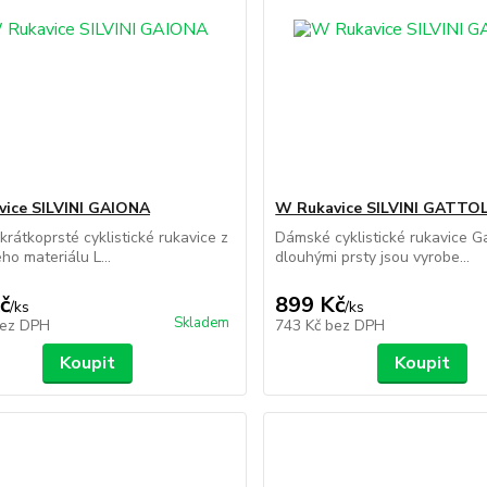
ice SILVINI GAIONA
W Rukavice SILVINI GATTO
rátkoprsté cyklistické rukavice z
Dámské cyklistické rukavice Ga
ho materiálu L...
dlouhými prsty jsou vyrobe...
č
899 Kč
/
ks
/
ks
Skladem
ez DPH
743 Kč
bez DPH
Koupit
Koupit