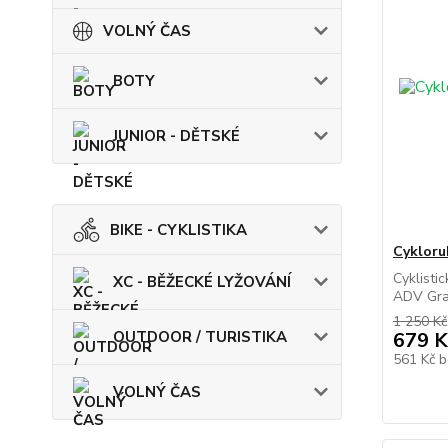
VOLNÝ ČAS
BOTY
JUNIOR - DĚTSKÉ
BIKE - CYKLISTIKA
Cykloru
Cyklisti
XC - BĚŽECKÉ LYŽOVÁNÍ
ADV Grav
1 250 Kč
OUTDOOR / TURISTIKA
679 K
561 Kč
b
VOLNÝ ČAS