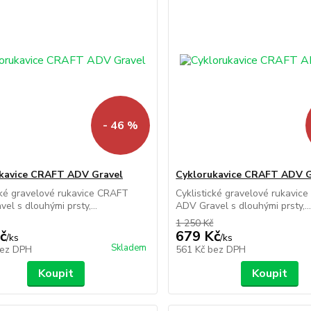
- 46 %
kavice CRAFT ADV Gravel
Cyklorukavice CRAFT ADV G
cké gravelové rukavice CRAFT
Cyklistické gravelové rukavic
el s dlouhými prsty,...
ADV Gravel s dlouhými prsty,..
1 250 Kč
č
679 Kč
/
ks
/
ks
Skladem
ez DPH
561 Kč
bez DPH
Koupit
Koupit