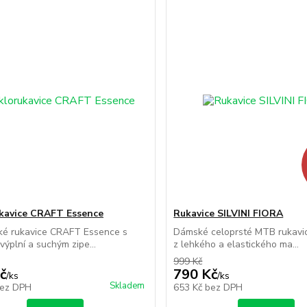
kavice CRAFT Essence
Rukavice SILVINI FIORA
cké rukavice CRAFT Essence s
Dámské celoprsté MTB rukavi
výplní a suchým zipe...
z lehkého a elastického ma...
999 Kč
č
790 Kč
/
ks
/
ks
Skladem
ez DPH
653 Kč
bez DPH