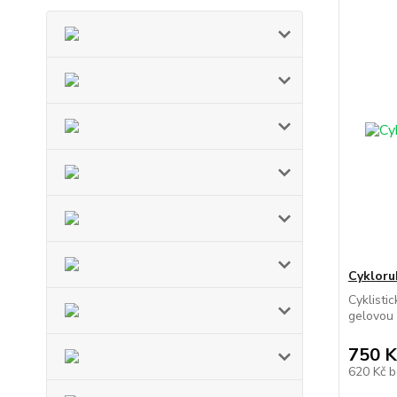
Cykloru
Cyklisti
gelovou 
750 K
620 Kč
b