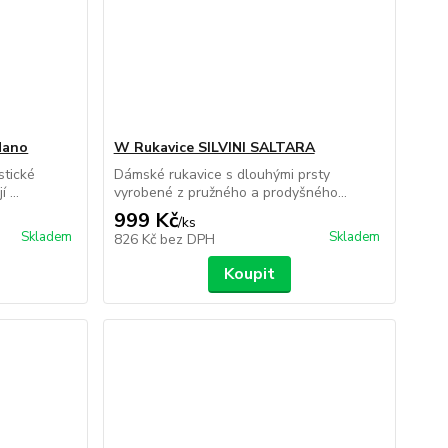
Nano
W Rukavice SILVINI SALTARA
stické
Dámské rukavice s dlouhými prsty
...
vyrobené z pružného a prodyšného...
999 Kč
/
ks
Skladem
Skladem
826 Kč
bez DPH
Koupit