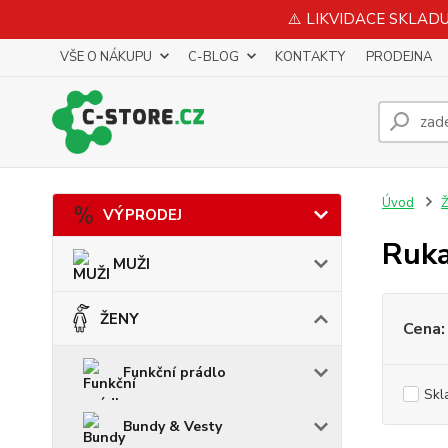
⚠️ LIKVIDACE SKLADU 
VŠE O NÁKUPU
C-BLOG
KONTAKTY
PRODEJNA
Úvod
VÝPRODEJ
Ruka
MUŽI
ŽENY
Cena:
Funkční prádlo
Skl
Bundy & Vesty