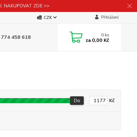
izí. NAKUPOVAT ZDE >>
Přihlášení
CZK
0
ks
 774 458 618
za
0,00 Kč
Do
Kč