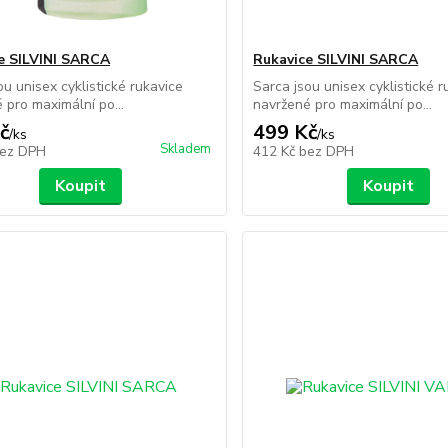
e SILVINI SARCA
Rukavice SILVINI SARCA
ou unisex cyklistické rukavice
Sarca jsou unisex cyklistické r
 pro maximální po...
navržené pro maximální po...
č
499 Kč
/
ks
/
ks
Skladem
ez DPH
412 Kč
bez DPH
Koupit
Koupit