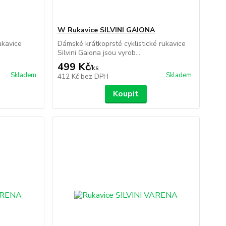
W Rukavice SILVINI GAIONA
ukavice
Dámské krátkoprsté cyklistické rukavice
Silvini Gaiona jsou vyrob...
499 Kč
/
ks
Skladem
Skladem
412 Kč
bez DPH
Koupit