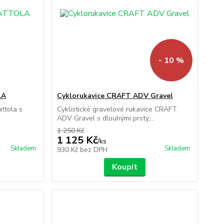
- 10 %
LA
Cyklorukavice CRAFT ADV Gravel
ttola s
Cyklistické gravelové rukavice CRAFT
ADV Gravel s dlouhými prsty,...
1 250 Kč
1 125 Kč
/
ks
Skladem
Skladem
930 Kč
bez DPH
Koupit