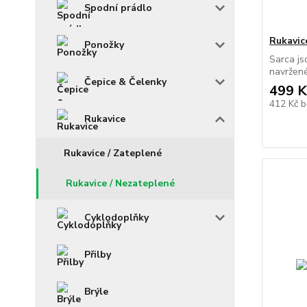
Spodní prádlo
Rukavic
Ponožky
Sarca js
navržené
Čepice & Čelenky
499 K
412 Kč
b
Rukavice
Rukavice / Zateplené
Rukavice / Nezateplené
Cyklodoplňky
Přilby
Brýle