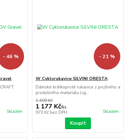
- 46 %
- 21 %
ravel
W Cyklorukavice SILVINI ORESTA
e CRAFT
Dámské krátkoprsté rukavice z pružného a
.
prodyšného materiálu Lig...
1 499 Kč
1 177 Kč
/
ks
Skladem
Skladem
973 Kč
bez DPH
Koupit