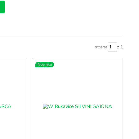
strana
z 1
Novinka