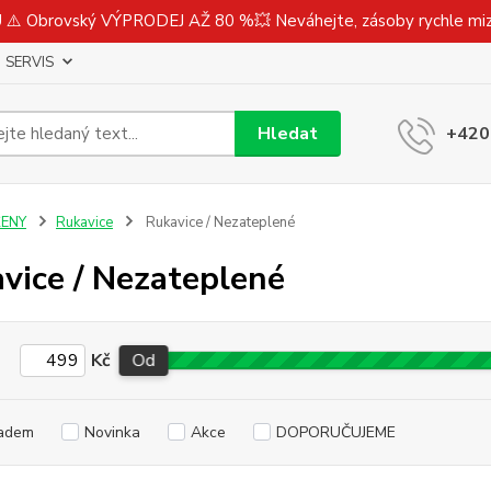
⚠️ Obrovský VÝPRODEJ AŽ 80 %💥 Neváhejte, zásoby rychle m
SERVIS
Hledat
+420
ŽENY
Rukavice
Rukavice / Nezateplené
vice / Nezateplené
Kč
Od
adem
Novinka
Akce
DOPORUČUJEME