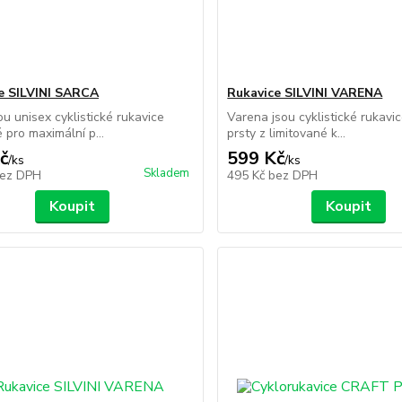
e SILVINI SARCA
Rukavice SILVINI VARENA
ou unisex cyklistické rukavice
Varena jsou cyklistické rukavic
 pro maximální p...
prsty z limitované k...
č
599 Kč
/
ks
/
ks
Skladem
ez DPH
495 Kč
bez DPH
Koupit
Koupit