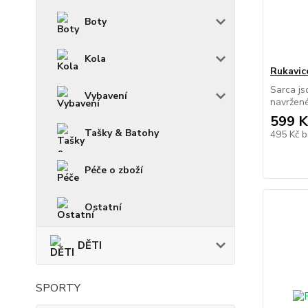
Boty
Kola
Rukavic
Sarca js
Vybavení
navržené
599 K
Tašky & Batohy
495 Kč
b
Péče o zboží
Ostatní
DĚTI
SPORTY