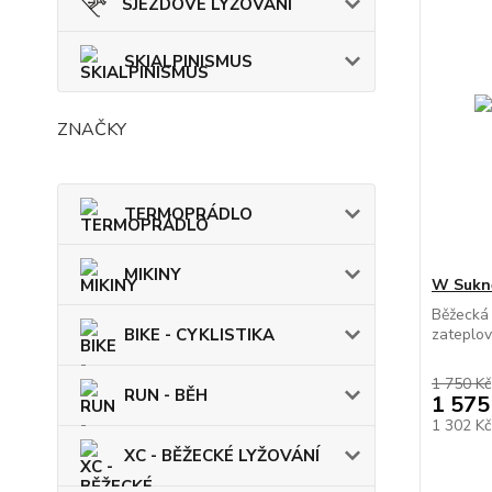
SJEZDOVÉ LYŽOVÁNÍ
SKIALPINISMUS
ZNAČKY
TERMOPRÁDLO
MIKINY
W Sukn
Běžecká
BIKE - CYKLISTIKA
zateplov
1 750 Kč
RUN - BĚH
1 575
1 302 K
XC - BĚŽECKÉ LYŽOVÁNÍ