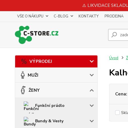
⚠️ LIKVIDACE SKLADU 
VŠE O NÁKUPU
C-BLOG
KONTAKTY
PRODEJNA
Úvod
VÝPRODEJ
Kalh
MUŽI
ŽENY
Cena:
Funkční prádlo
Skl
Bundy & Vesty