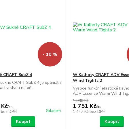
- 10 %
ě CRAFT SubZ 4
W Kalhoty CRAFT ADV Ess
Wind Tights 2
 sukně CRAFT SubZ 4 je optimální
ací vrstvou na bě...
Vysoce funkční elastické kal
ADV Essence Warm Wind Tig..
1 990 Kč
 Kč
1 751 Kč
/
ks
/
ks
Skladem
č
bez DPH
1 447 Kč
bez DPH
Koupit
Koupit