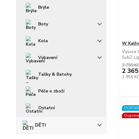
Brýle
Boty
Kola
W Kalho
Vysoce 
SubZ Ligh
Vybavení
2 750 Kč
2 365
Tašky & Batohy
1 955 K
Péče o zboží
Ostatní
DOPOR
Doprav
DĚTI