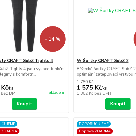
- 14 %
oty CRAFT SubZ Tights 4
W Šortky CRAFT SubZ 2
bZ Tights 4 jsou vysoce funkční
Běžecké šortky CRAFT SubZ 2
legíny s komfortn...
optimální zateplovací vrstvou n
1 750 Kč
 Kč
1 575 Kč
/
ks
/
ks
Skladem
č
bez DPH
1 302 Kč
bez DPH
Koupit
Koupit
UČUJEME
DOPORUČUJEME
a ZDARMA
Doprava ZDARMA