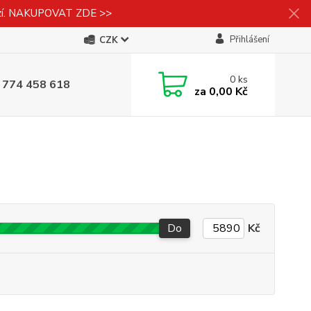
izí. NAKUPOVAT ZDE >>
Přihlášení
CZK
0
ks
 774 458 618
za
0,00 Kč
Do
Kč