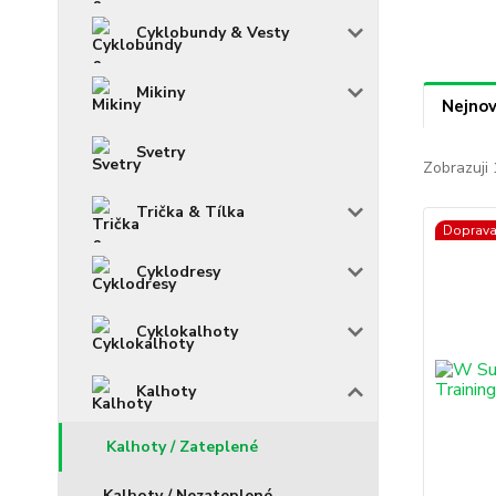
Cyklobundy & Vesty
Mikiny
Nejnov
Svetry
Zobrazuji 
Trička & Tílka
Doprav
Cyklodresy
Cyklokalhoty
Kalhoty
Kalhoty / Zateplené
Kalhoty / Nezateplené