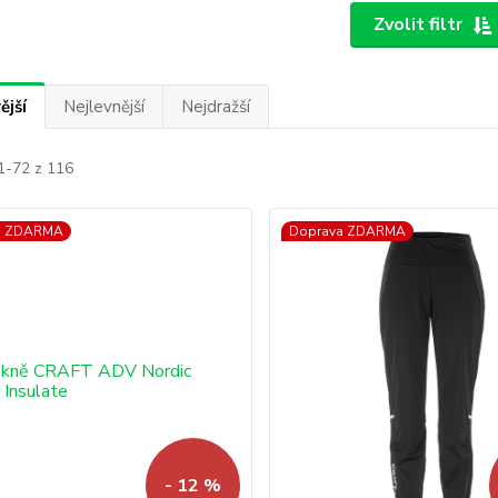
Zvolit filtr
ější
Nejlevnější
Nejdražší
1-72 z 116
a ZDARMA
Doprava ZDARMA
- 12 %