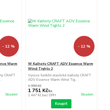
- 12 %
- 12 %
ence Warm
W Kalhoty CRAFT ADV Essence Warm
Wind Tights 2
hoty CRAFT
Vysoce funkční elastické kalhoty CRAFT
.
ADV Essence Warm Wind Tig...
1 990 Kč
1 751 Kč
/
ks
Skladem
Skladem
1 447 Kč
bez DPH
Koupit