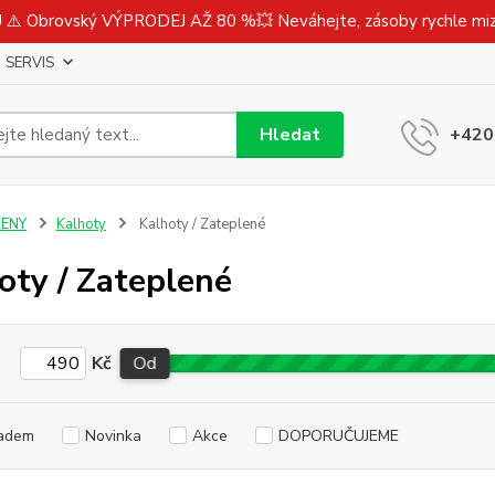
⚠️ Obrovský VÝPRODEJ AŽ 80 %💥 Neváhejte, zásoby rychle m
SERVIS
Hledat
+420
ŽENY
Kalhoty
Kalhoty / Zateplené
oty / Zateplené
Kč
Od
adem
Novinka
Akce
DOPORUČUJEME