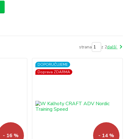
strana
z 2
další
DOPORUČUJEME
Doprava ZDARMA
- 16 %
- 14 %