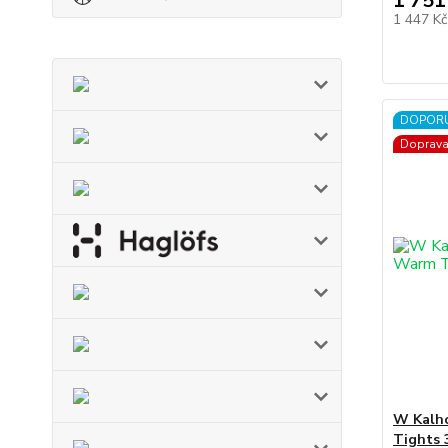
1 751
1 447 K
DOPOR
Doprav
W Kalh
Tights 