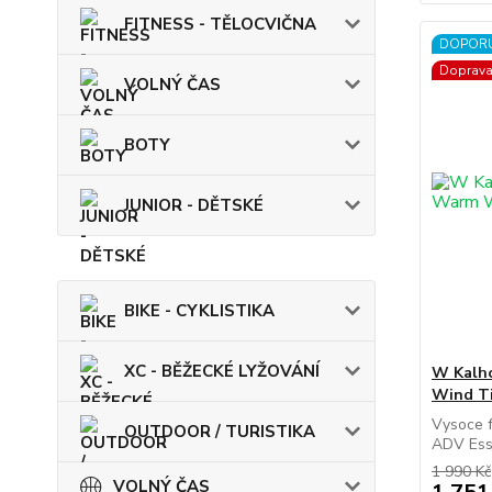
FITNESS - TĚLOCVIČNA
DOPOR
Doprav
VOLNÝ ČAS
BOTY
JUNIOR - DĚTSKÉ
BIKE - CYKLISTIKA
XC - BĚŽECKÉ LYŽOVÁNÍ
W Kalh
Wind Ti
Vysoce f
OUTDOOR / TURISTIKA
ADV Ess
1 990 Kč
VOLNÝ ČAS