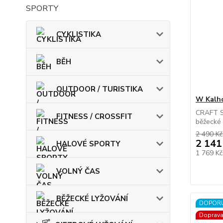
SPORTY
CYKLISTIKA
BĚH
OUTDOOR / TURISTIKA
W Kalh
CRAFT Su
FITNESS / CROSSFIT
běžecké 
2 490 Kč
2 141
HALOVÉ SPORTY
1 769 K
VOLNÝ ČAS
BĚŽECKÉ LYŽOVÁNÍ
DOPOR
Doprav