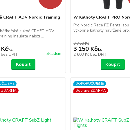
ě CRAFT ADV Nordic Training
W Kalhoty CRAFT PRO Nord
e
Pro Nordic Race FZ Pants jsou
výkonné kalhoty navržené pro..
běžkařská sukně CRAFT ADV
aining Insulate nabízí ...
3 750 Kč
 Kč
3 150 Kč
/
ks
/
ks
Skladem
č
bez DPH
2 603 Kč
bez DPH
Koupit
Koupit
UČUJEME
DOPORUČUJEME
a ZDARMA
Doprava ZDARMA