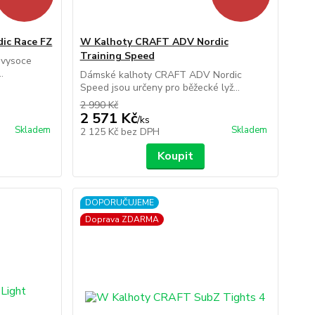
ic Race FZ
W Kalhoty CRAFT ADV Nordic
Training Speed
 vysoce
.
Dámské kalhoty CRAFT ADV Nordic
Speed jsou určeny pro běžecké lyž...
2 990 Kč
2 571 Kč
/
ks
Skladem
Skladem
2 125 Kč
bez DPH
Koupit
DOPORUČUJEME
Doprava ZDARMA