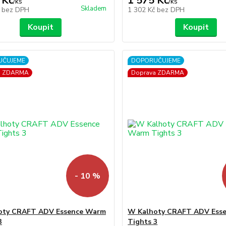
 Kč
1 575 Kč
/
ks
/
ks
Skladem
č
bez DPH
1 302 Kč
bez DPH
Koupit
Koupit
UČUJEME
DOPORUČUJEME
a ZDARMA
Doprava ZDARMA
- 10 %
oty CRAFT ADV Essence Warm
W Kalhoty CRAFT ADV Ess
3
Tights 3