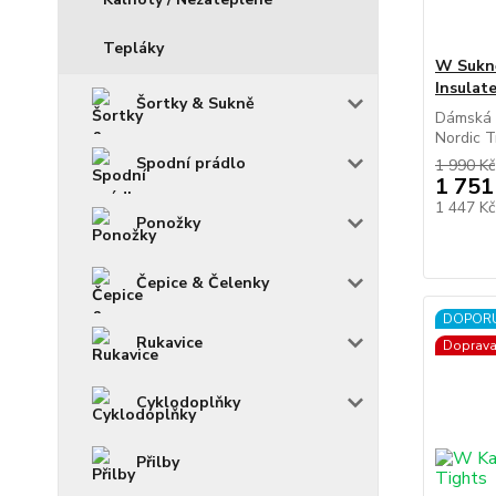
Tepláky
W Sukn
Insulat
Šortky & Sukně
Dámská 
Nordic Tr
Spodní prádlo
1 990 Kč
1 751
1 447 K
Ponožky
Čepice & Čelenky
DOPOR
Rukavice
Doprav
Cyklodoplňky
Přilby