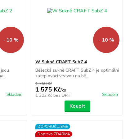
- 10 %
- 10 %
W Sukně CRAFT SubZ 4
 jsou
Běžecká sukně CRAFT SubZ 4 je optimální
a...
zateplovací vrstvou na bě...
1 750 Kč
1 575 Kč
/
ks
Skladem
Skladem
1 302 Kč
bez DPH
Koupit
DOPORUČUJEME
Doprava ZDARMA