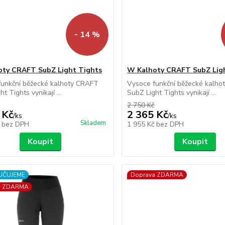
- 14 %
ty CRAFT SubZ Light Tights
W Kalhoty CRAFT SubZ Lig
funkční běžecké kalhoty CRAFT
Vysoce funkční běžecké kalh
t Tights vynikají ...
SubZ Light Tights vynikají ...
2 750 Kč
 Kč
2 365 Kč
/
ks
/
ks
Skladem
č
bez DPH
1 955 Kč
bez DPH
Koupit
Koupit
UČUJEME
Doprava ZDARMA
a ZDARMA