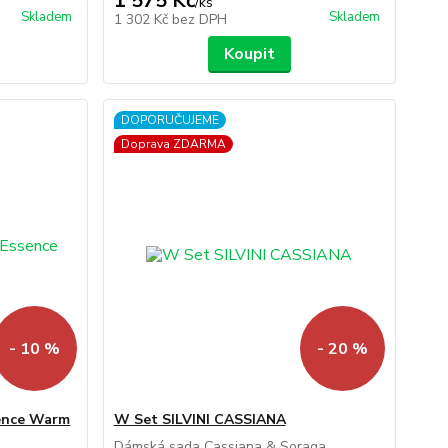
1 575 Kč
/
ks
Skladem
Skladem
1 302 Kč
bez DPH
Koupit
DOPORUČUJEME
Doprava ZDARMA
- 10 %
- 20 %
ence Warm
W Set SILVINI CASSIANA
Dámská sada Cassiana & Soraga