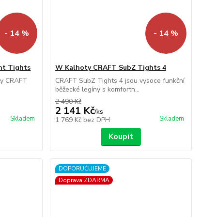
- 14 %
- 14 %
ht Tights
W Kalhoty CRAFT SubZ Tights 4
oty CRAFT
CRAFT SubZ Tights 4 jsou vysoce funkční
běžecké legíny s komfortn...
2 490 Kč
2 141 Kč
/
ks
Skladem
Skladem
1 769 Kč
bez DPH
Koupit
DOPORUČUJEME
Doprava ZDARMA