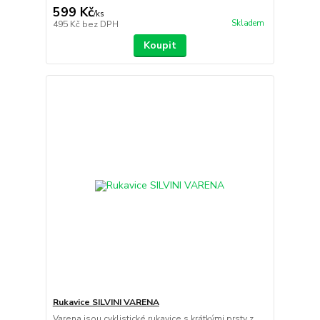
599 Kč
/
ks
Skladem
495 Kč
bez DPH
Koupit
Rukavice SILVINI VARENA
Varena jsou cyklistické rukavice s krátkými prsty z