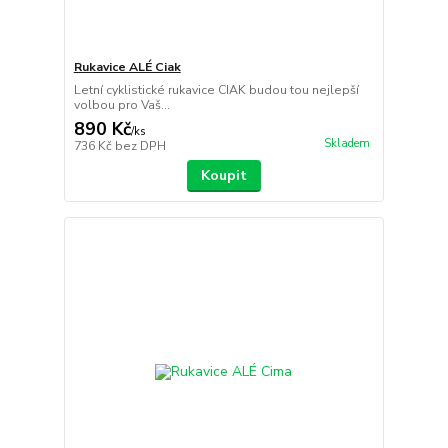
Rukavice ALÉ Ciak
Letní cyklistické rukavice CIAK budou tou nejlepší
volbou pro Vaš...
890 Kč
/
ks
Skladem
736 Kč
bez DPH
Koupit