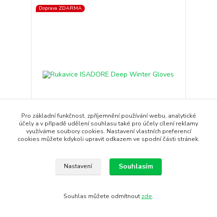
Doprava ZDARMA
Pro základní funkčnost, zpříjemnění používání webu, analytické
- 10 %
účely a v případě udělení souhlasu také pro účely cílení reklamy
využíváme soubory cookies. Nastavení vlastních preferencí
cookies můžete kdykoli upravit odkazem ve spodní části stránek.
Rukavice ISADORE Deep Winter Gloves
Zateplené zimní rukavice pro ty nejchladnější jízdy,
Souhlasím
Nastavení
které zvládn...
2 949 Kč
2 654 Kč
Dodání : 2 - 4
Souhlas můžete odmítnout
zde
.
pracovních dnů
2 193 Kč
bez DPH
Koupit