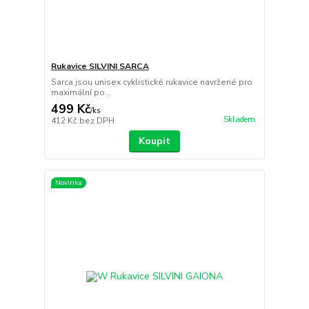
Rukavice SILVINI SARCA
Sarca jsou unisex cyklistické rukavice navržené pro
maximální po...
499 Kč
/
ks
Skladem
412 Kč
bez DPH
Koupit
Novinka