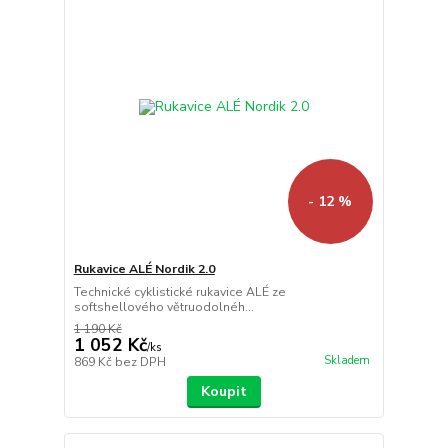
- 12 %
Rukavice ALÉ Nordik 2.0
Technické cyklistické rukavice ALÉ ze
softshellového větruodolnéh...
1 190 Kč
1 052 Kč
/
ks
Skladem
869 Kč
bez DPH
Koupit