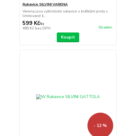
Rukavice SILVINI VARENA
Varena jsou cyklistické rukavice s krátkými prsty z
limitované k...
599 Kč
/
ks
Skladem
495 Kč
bez DPH
Koupit
- 12 %