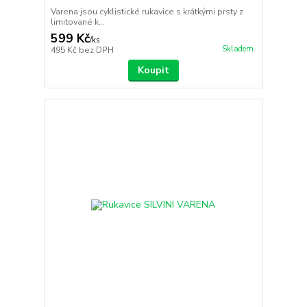
Varena jsou cyklistické rukavice s krátkými prsty z
limitované k...
599 Kč
/
ks
Skladem
495 Kč
bez DPH
Koupit