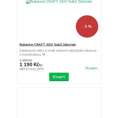
- 5 %
Rukavice CRAFT ADV SubZ Siberian
Zateplené větru a vodě odolné cyklistické rukavice
s membránou. M...
1 250 Kč
1 190 Kč
/
ks
Skladem
983 Kč
bez DPH
Koupit