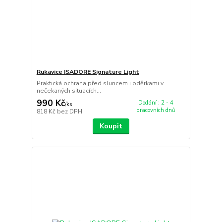
Rukavice ISADORE Signature Light
Praktická ochrana před sluncem i oděrkami v
nečekaných situacích...
990 Kč
Dodání : 2 - 4
/
ks
pracovních dnů
818 Kč
bez DPH
Koupit