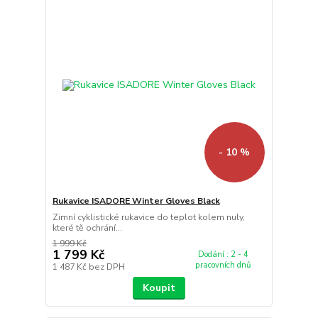
- 10 %
Rukavice ISADORE Winter Gloves Black
Zimní cyklistické rukavice do teplot kolem nuly,
které tě ochrání...
1 999 Kč
1 799 Kč
Dodání : 2 - 4
pracovních dnů
1 487 Kč
bez DPH
Koupit