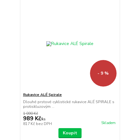
- 9 %
Rukavice ALÉ Spirale
Dlouhé prstové cyklistické rukavice ALÉ SPIRALE s
protiskluzovým ...
1 090 Kč
989 Kč
/
ks
Skladem
817 Kč
bez DPH
Koupit