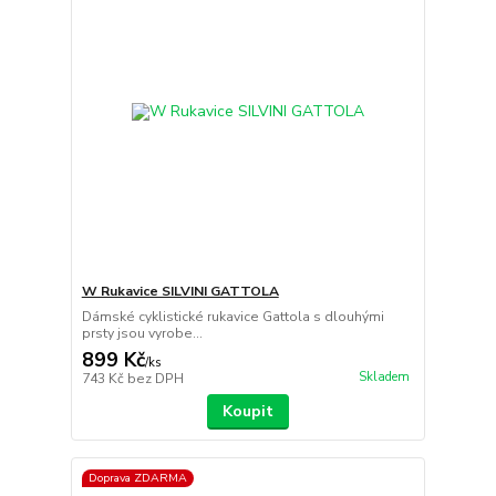
W Rukavice SILVINI GATTOLA
Dámské cyklistické rukavice Gattola s dlouhými
prsty jsou vyrobe...
899 Kč
/
ks
Skladem
743 Kč
bez DPH
Koupit
Doprava ZDARMA