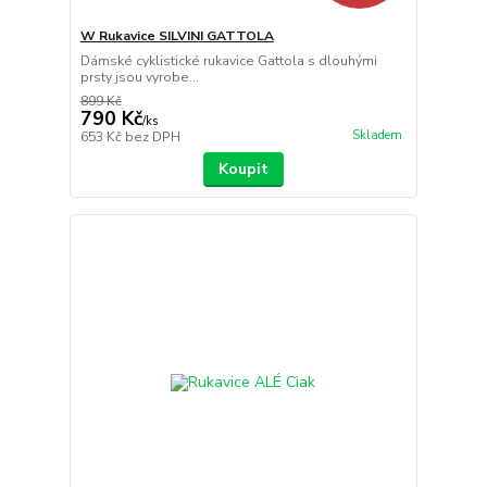
W Rukavice SILVINI GATTOLA
Dámské cyklistické rukavice Gattola s dlouhými
prsty jsou vyrobe...
899 Kč
790 Kč
/
ks
Skladem
653 Kč
bez DPH
Koupit