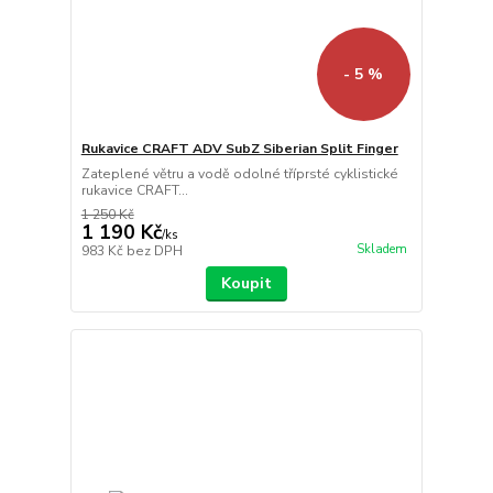
- 5 %
Rukavice CRAFT ADV SubZ Siberian Split Finger
Zateplené větru a vodě odolné tříprsté cyklistické
rukavice CRAFT...
1 250 Kč
1 190 Kč
/
ks
Skladem
983 Kč
bez DPH
Koupit