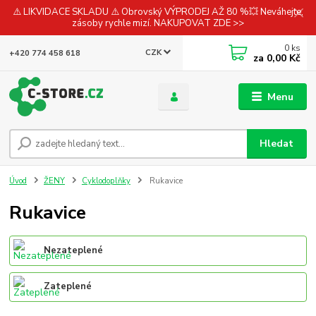
⚠️ LIKVIDACE SKLADU ⚠️ Obrovský VÝPRODEJ AŽ 80 %💥 Neváhejte,
zásoby rychle mizí. NAKUPOVAT ZDE >>
0
ks
CZK
+420 774 458 618
za
0,00 Kč
Menu
Hledat
Úvod
ŽENY
Cyklodoplňky
Rukavice
Rukavice
Nezateplené
Zateplené