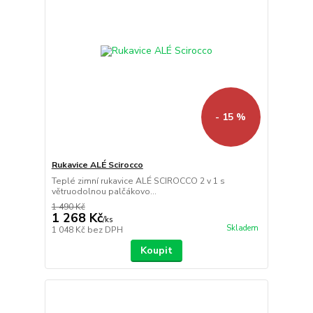
- 15 %
Rukavice ALÉ Scirocco
Teplé zimní rukavice ALÉ SCIROCCO 2 v 1 s
větruodolnou palčákovo...
1 490 Kč
1 268 Kč
/
ks
Skladem
1 048 Kč
bez DPH
Koupit