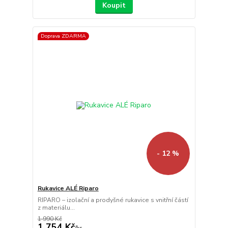
Koupit
Doprava ZDARMA
- 12 %
Rukavice ALÉ Riparo
RIPARO – izolační a prodyšné rukavice s vnitřní částí
z materiálu...
1 990 Kč
1 754 Kč