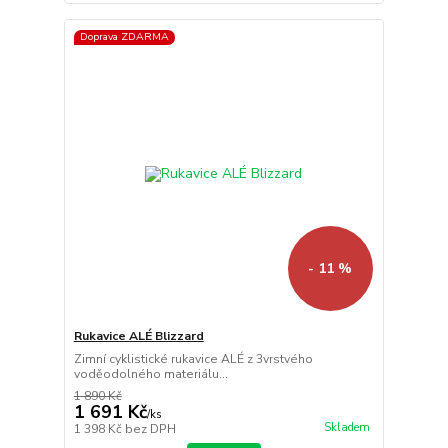
Doprava ZDARMA
- 11 %
Rukavice ALÉ Blizzard
Zimní cyklistické rukavice ALÉ z 3vrstvého
voděodolného materiálu...
1 890 Kč
1 691 Kč
/
ks
Skladem
1 398 Kč
bez DPH