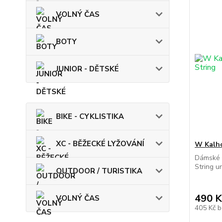
VOLNÝ ČAS
BOTY
JUNIOR - DĚTSKÉ
BIKE - CYKLISTIKA
XC - BĚŽECKÉ LYŽOVÁNÍ
W Kalh
Dámské 
String ur
OUTDOOR / TURISTIKA
490 K
VOLNÝ ČAS
405 Kč
b