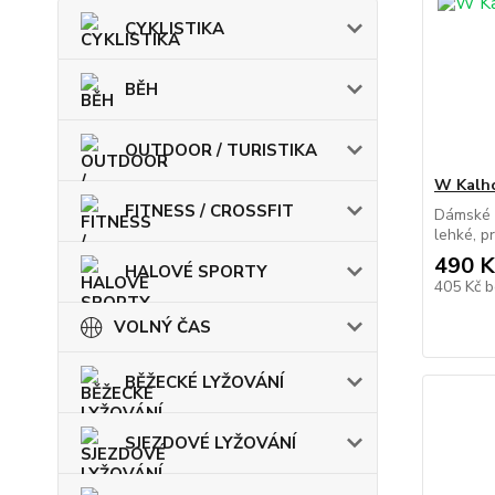
CYKLISTIKA
BĚH
OUTDOOR / TURISTIKA
W Kalho
FITNESS / CROSSFIT
Dámské k
lehké, p
490 K
HALOVÉ SPORTY
405 Kč
b
VOLNÝ ČAS
BĚŽECKÉ LYŽOVÁNÍ
SJEZDOVÉ LYŽOVÁNÍ