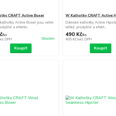
tky CRAFT Active Boxer
W Kalhotky CRAFT Active H
alhotky Active Boxer jsou velmi
Dámské kalhotky Active Hipste
odyšné a efektiv...
lehké, prodyšné a efekt...
č
490 Kč
/
ks
/
ks
Skladem
ez DPH
405 Kč
bez DPH
Koupit
Koupit