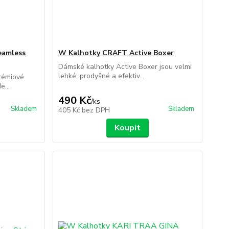
eamless
W Kalhotky CRAFT Active Boxer
Dámské kalhotky Active Boxer jsou velmi
lehké, prodyšné a efektiv...
rémiové
...
490 Kč
/
ks
Skladem
Skladem
405 Kč
bez DPH
Koupit