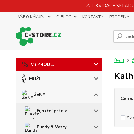
⚠️ LIKVIDACE SKLADU 
VŠE O NÁKUPU
C-BLOG
KONTAKTY
PRODEJNA
Úvod
VÝPRODEJ
Kalh
MUŽI
ŽENY
Cena:
Funkční prádlo
Skl
Bundy & Vesty