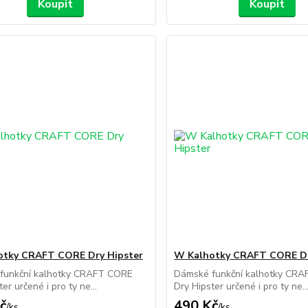
Koupit
Koupit
otky CRAFT CORE Dry Hipster
W Kalhotky CRAFT CORE Dr
funkční kalhotky CRAFT CORE
Dámské funkční kalhotky CR
er určené i pro ty ne...
Dry Hipster určené i pro ty ne..
č
490 Kč
/
ks
/
ks