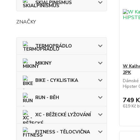
SKIALPINISMUS
ZNAČKY
TERMOPRÁDLO
MIKINY
W Kalh
2PK
BIKE - CYKLISTIKA
Dámské b
Hipster 
RUN - BĚH
749 K
619 Kč
b
XC - BĚŽECKÉ LYŽOVÁNÍ
FITNESS - TĚLOCVIČNA