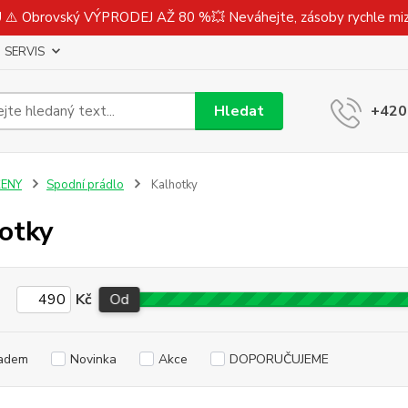
⚠️ Obrovský VÝPRODEJ AŽ 80 %💥 Neváhejte, zásoby rychle m
SERVIS
Hledat
+420
ŽENY
Spodní prádlo
Kalhotky
otky
Kč
Od
adem
Novinka
Akce
DOPORUČUJEME