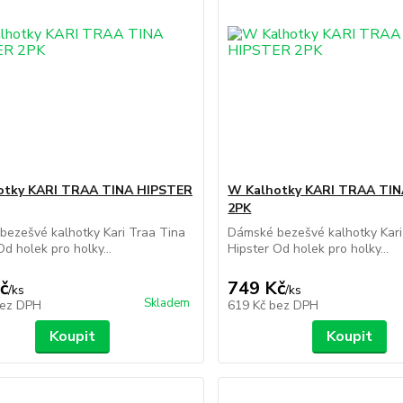
otky KARI TRAA TINA HIPSTER
W Kalhotky KARI TRAA TI
2PK
ezešvé kalhotky Kari Traa Tina
Dámské bezešvé kalhotky Kari
Od holek pro holky...
Hipster Od holek pro holky...
č
749 Kč
/
ks
/
ks
Skladem
ez DPH
619 Kč
bez DPH
Koupit
Koupit