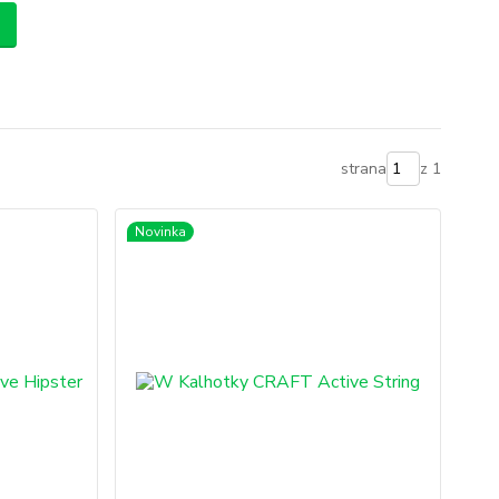
strana
z 1
Novinka