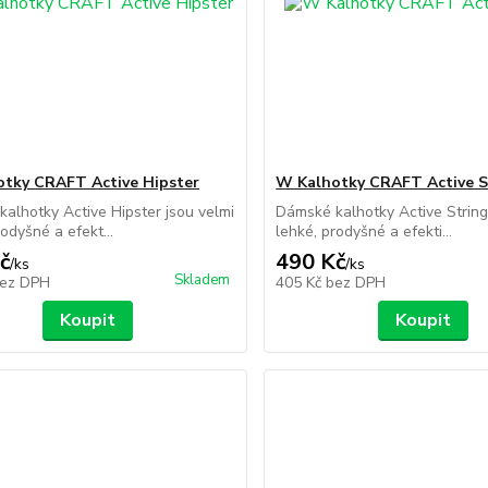
tky CRAFT Active Hipster
W Kalhotky CRAFT Active S
alhotky Active Hipster jsou velmi
Dámské kalhotky Active String
rodyšné a efekt...
lehké, prodyšné a efekti...
č
490 Kč
/
ks
/
ks
Skladem
ez DPH
405 Kč
bez DPH
Koupit
Koupit