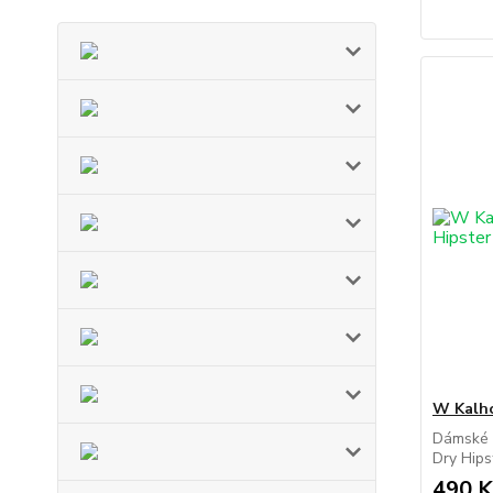
W Kalh
Dámské 
Dry Hipst
490 K