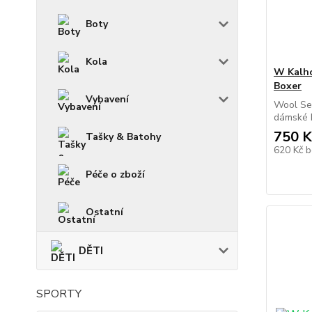
Boty
Kola
W Kalh
Boxer
Vybavení
Wool Se
dámské b
750 K
Tašky & Batohy
620 Kč
b
Péče o zboží
Ostatní
DĚTI
SPORTY