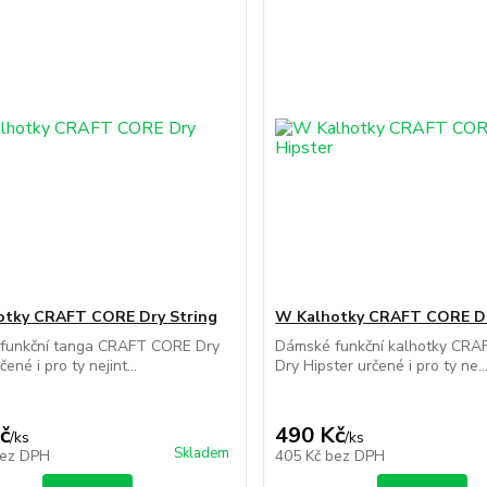
otky CRAFT CORE Dry String
W Kalhotky CRAFT CORE Dr
funkční tanga CRAFT CORE Dry
Dámské funkční kalhotky CR
čené i pro ty nejint...
Dry Hipster určené i pro ty ne..
č
490 Kč
/
ks
/
ks
Skladem
ez DPH
405 Kč
bez DPH