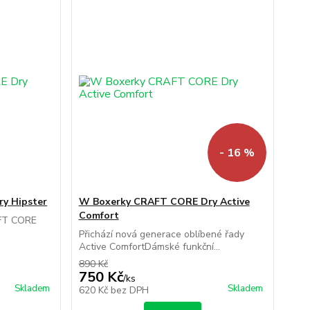
- 16 %
y Hipster
W Boxerky CRAFT CORE Dry Active
Comfort
AFT CORE
.
Přichází nová generace oblíbené řady
Active ComfortDámské funkční...
890 Kč
750 Kč
/
ks
Skladem
Skladem
620 Kč
bez DPH