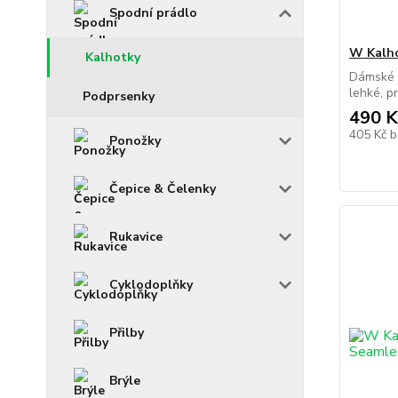
Spodní prádlo
W Kalho
Kalhotky
Dámské k
lehké, pr
Podprsenky
490 K
405 Kč
b
Ponožky
Čepice & Čelenky
Rukavice
Cyklodoplňky
Přilby
Brýle