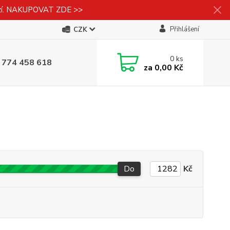
izí. NAKUPOVAT ZDE >>
Přihlášení
CZK
0
ks
 774 458 618
za
0,00 Kč
Do
Kč