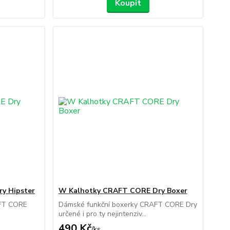
Koupit
y Hipster
W Kalhotky CRAFT CORE Dry Boxer
AFT CORE
Dámské funkční boxerky CRAFT CORE Dry
.
určené i pro ty nejintenziv...
490 Kč
/
ks