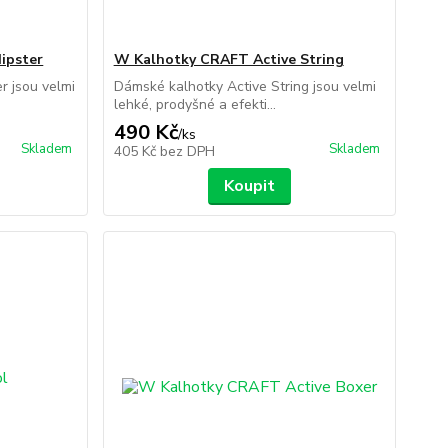
ipster
W Kalhotky CRAFT Active String
r jsou velmi
Dámské kalhotky Active String jsou velmi
lehké, prodyšné a efekti...
490 Kč
/
ks
Skladem
Skladem
405 Kč
bez DPH
Koupit