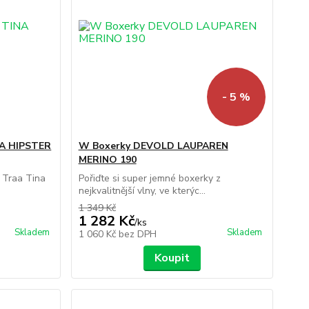
- 5 %
NA HIPSTER
W Boxerky DEVOLD LAUPAREN
MERINO 190
 Traa Tina
Pořiďte si super jemné boxerky z
nejkvalitnější vlny, ve kterýc...
1 349 Kč
1 282 Kč
/
ks
Skladem
Skladem
1 060 Kč
bez DPH
Koupit