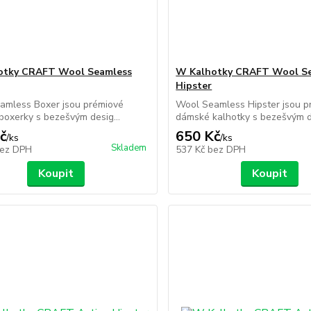
otky CRAFT Wool Seamless
W Kalhotky CRAFT Wool S
Hipster
amless Boxer jsou prémiové
Wool Seamless Hipster jsou p
oxerky s bezešvým desig...
dámské kalhotky s bezešvým de
č
650 Kč
/
ks
/
ks
Skladem
ez DPH
537 Kč
bez DPH
Koupit
Koupit