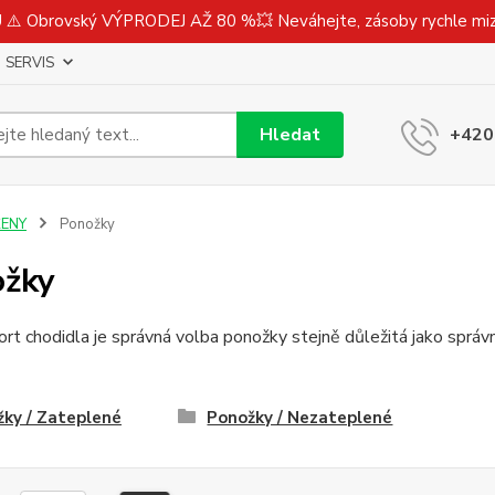
⚠️ Obrovský VÝPRODEJ AŽ 80 %💥 Neváhejte, zásoby rychle m
SERVIS
Hledat
+420
ŽENY
Ponožky
ožky
rt chodidla je správná volba ponožky stejně důležitá jako správ
ky / Zateplené
Ponožky / Nezateplené