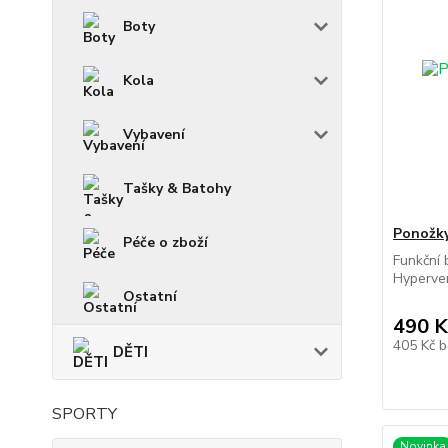
Boty
Kola
Vybavení
Tašky & Batohy
Ponožk
Péče o zboží
Funkční
Hyperven
Ostatní
490 K
405 Kč
b
DĚTI
SPORTY
Novinka