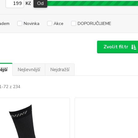
Kč
Od
adem
Novinka
Akce
DOPORUČUJEME
Zvolit filtr
ější
Nejlevnější
Nejdražší
1-72 z 234