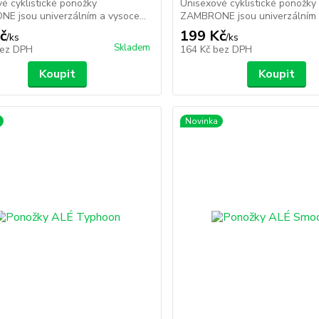
é cyklistické ponožky
Unisexové cyklistické ponožky
 jsou univerzálním a vysoce...
ZAMBRONE jsou univerzálním a
č
199 Kč
/
ks
/
ks
Skladem
ez DPH
164 Kč
bez DPH
Koupit
Koupit
Novinka