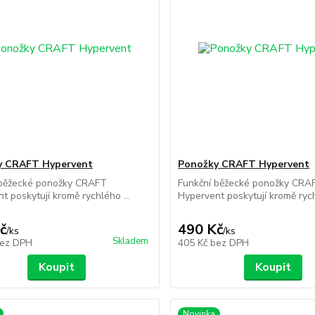
y CRAFT Hypervent
Ponožky CRAFT Hypervent
 běžecké ponožky CRAFT
Funkční běžecké ponožky CRA
t poskytují kromě rychlého ...
Hypervent poskytují kromě rych
č
490 Kč
/
ks
/
ks
Skladem
ez DPH
405 Kč
bez DPH
Koupit
Koupit
Novinka