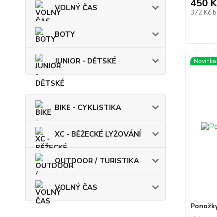
450 K
VOLNÝ ČAS
372 Kč
b
BOTY
JUNIOR - DĚTSKÉ
Novinka
BIKE - CYKLISTIKA
XC - BĚŽECKÉ LYŽOVÁNÍ
OUTDOOR / TURISTIKA
VOLNÝ ČAS
Ponožk