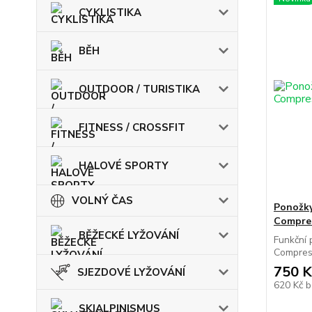
CYKLISTIKA
BĚH
OUTDOOR / TURISTIKA
FITNESS / CROSSFIT
HALOVÉ SPORTY
VOLNÝ ČAS
Ponožk
Compre
BĚŽECKÉ LYŽOVÁNÍ
Funkční
Compress
750 K
SJEZDOVÉ LYŽOVÁNÍ
620 Kč
b
SKIALPINISMUS