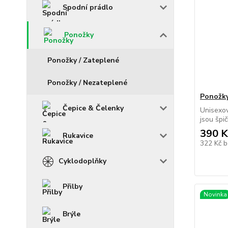
Spodní prádlo
Ponožky
Ponožky / Zateplené
Ponožky / Nezateplené
Ponožky
Čepice & Čelenky
Unisexov
jsou špi
390 K
Rukavice
322 Kč
b
Cyklodoplňky
Přilby
Novinka
Brýle