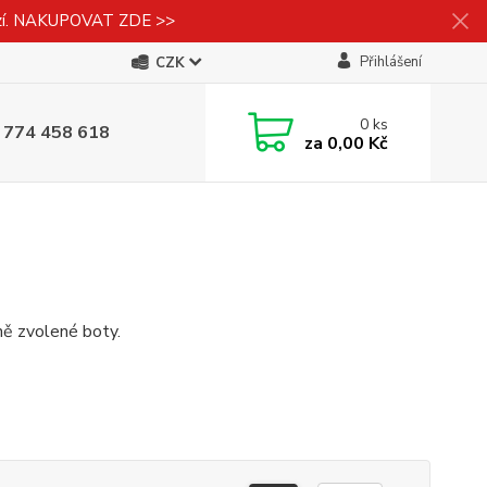
izí. NAKUPOVAT ZDE >>
Přihlášení
CZK
0
ks
 774 458 618
za
0,00 Kč
ně zvolené boty.