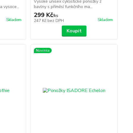
Vysoké unisex cyklistické ponožky z
 vysoce...
bavlny s příměsí funkčního ma...
299 Kč
/
ks
Skladem
Skladem
247 Kč
bez DPH
Koupit
Novinka