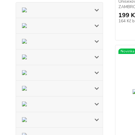
Unisexov
ZAMBRONE
199 K
164 Kč
b
Novinka