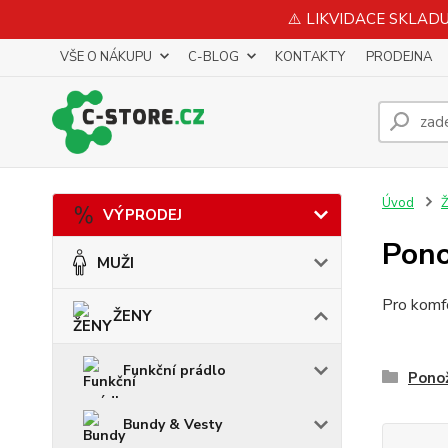
⚠️ LIKVIDACE SKLADU 
VŠE O NÁKUPU
C-BLOG
KONTAKTY
PRODEJNA
Úvod
VÝPRODEJ
Pon
MUŽI
Pro komfo
ŽENY
Funkční prádlo
Ponož
Bundy & Vesty