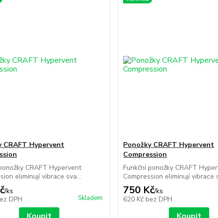
y CRAFT Hypervent
Ponožky CRAFT Hypervent
ssion
Compression
 ponožky CRAFT Hypervent
Funkční ponožky CRAFT Hyper
ion eliminují vibrace sva...
Compression eliminují vibrace s
č
750 Kč
/
ks
/
ks
Skladem
ez DPH
620 Kč
bez DPH
Koupit
Koupit