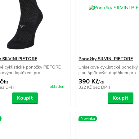
 SILVINI PIETORE
Ponožky SILVINI PIETORE
é cyklistické ponožky PIETORE
Unisexové cyklistické ponožk
čkovým doplňkem pro...
jsou špičkovým doplňkem pro...
č
390 Kč
/
ks
/
ks
Skladem
ez DPH
322 Kč
bez DPH
Koupit
Koupit
Novinka