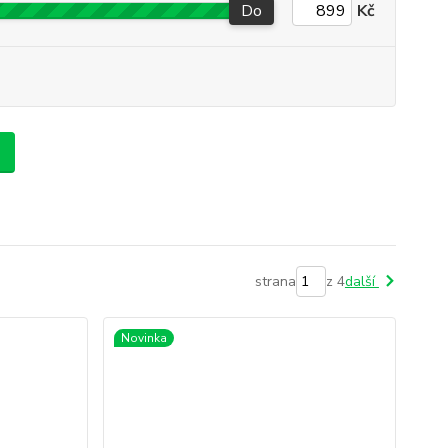
Do
Kč
strana
z 4
další
Novinka