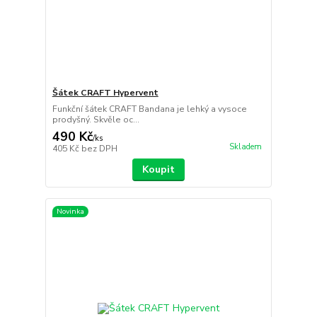
Šátek CRAFT Hypervent
Funkční šátek CRAFT Bandana je lehký a vysoce
prodyšný. Skvěle oc...
490 Kč
/
ks
Skladem
405 Kč
bez DPH
Koupit
Novinka