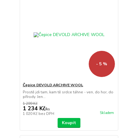
- 5 %
Čepice DEVOLD ARCHIVE WOOL
Prostě jdi tam, kam tě srdce táhne - ven, do hor, do
přírody. Jen...
1 299 Kč
1 234 Kč
/
ks
Skladem
1 020 Kč
bez DPH
Koupit