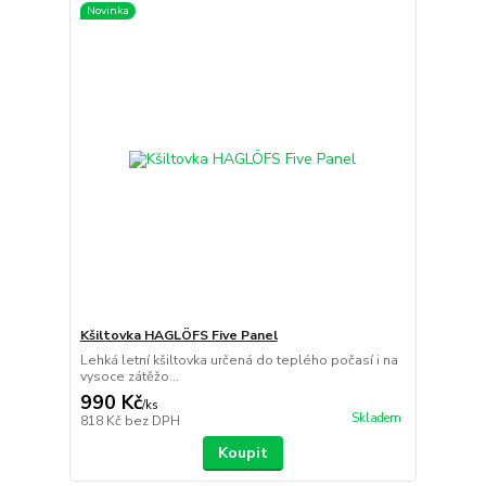
Novinka
Kšiltovka HAGLÖFS Five Panel
Lehká letní kšiltovka určená do teplého počasí i na
vysoce zátěžo...
990 Kč
/
ks
Skladem
818 Kč
bez DPH
Koupit