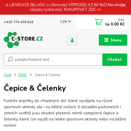
⚠️ LIKVIDACE SKLADU ⚠️ Obrovský VÝPRODEJ AŽ 80 %💥 Neváhejte,
zásoby rychle mizí. NAKUPOVAT ZDE >>
0
ks
CZK
+420 774 458 618
za
0,00 Kč
Menu
Hledat
Úvod
ŽENY
Čepice & Čelenky
Čepice & Čelenky
Funkční doplňky do chladných dní, které využijete na různé
sportovní aktivity ale i na běžné nošení. K doladění podzimních i
zimních outfitů jsou vhodné pletené, mírně zateplené čepice a
čelenky, které lze využít na lehké sportovní aktivity nebo na běžné
nošení.