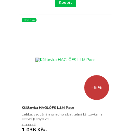
Koupit
Novinka
- 5 %
Kšiltovka HAGLÖFS L.I.M Pace
Lehká, vzdušná a snadno sbalitelná kšiltovka na
aktivní pohyb v t...
1 090 Kč
1 036 Kč
/
ks