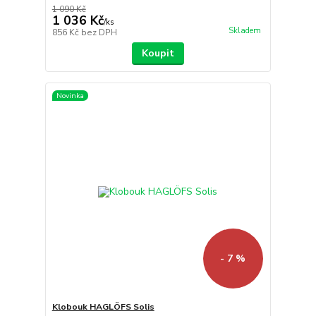
1 090 Kč
1 036 Kč
/
ks
Skladem
856 Kč
bez DPH
Koupit
Novinka
- 7 %
Klobouk HAGLÖFS Solis