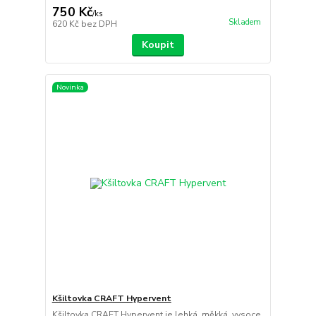
750 Kč
/
ks
Skladem
620 Kč
bez DPH
Koupit
Novinka
Kšiltovka CRAFT Hypervent
Kšiltovka CRAFT Hypervent je lehká, měkká, vysoce