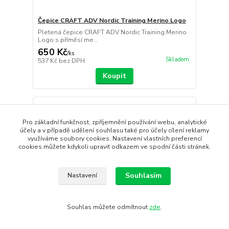
Čepice CRAFT ADV Nordic Training Merino Logo
Pletená čepice CRAFT ADV Nordic Training Merino
Logo s příměsí me...
650 Kč
/
ks
Skladem
537 Kč
bez DPH
Koupit
Pro základní funkčnost, zpříjemnění používání webu, analytické
účely a v případě udělení souhlasu také pro účely cílení reklamy
využíváme soubory cookies. Nastavení vlastních preferencí
cookies můžete kdykoli upravit odkazem ve spodní části stránek.
Souhlasím
Nastavení
Souhlas můžete odmítnout
zde
.