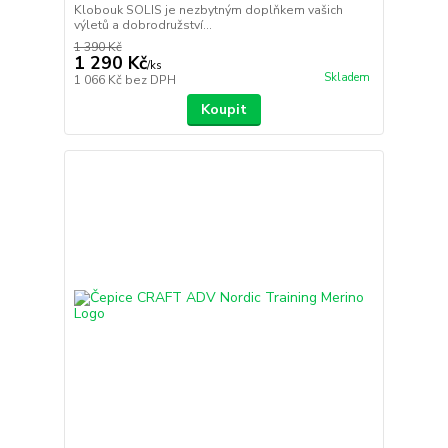
Klobouk SOLIS je nezbytným doplňkem vašich
výletů a dobrodružství...
1 390 Kč
1 290 Kč
/
ks
Skladem
1 066 Kč
bez DPH
Koupit