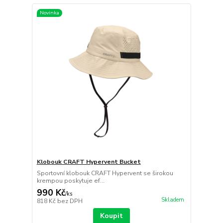
Novinka
Klobouk CRAFT Hypervent Bucket
Sportovní klobouk CRAFT Hypervent se širokou
krempou poskytuje ef...
990 Kč
/
ks
Skladem
818 Kč
bez DPH
Koupit