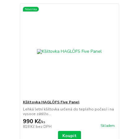
Novinka
Kšiltovka HAGLÖFS Five Panel
Lehká letní kšiltovka určená do teplého počasí i na
vysoce zátěžo...
990 Kč
/
ks
Skladem
818 Kč
bez DPH
Koupit