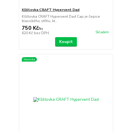
Kšiltovka CRAFT Hypervent Dad
Kšiltovka CRAFT Hypervent Dad Cap je čepice
klasického střihu, kt...
750 Kč
/
ks
Skladem
620 Kč
bez DPH
Koupit
Novinka