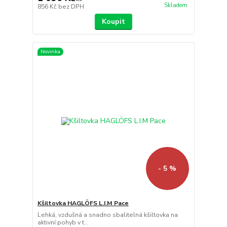
Skladem
856 Kč
bez DPH
Koupit
Novinka
- 5 %
Kšiltovka HAGLÖFS L.I.M Pace
Lehká, vzdušná a snadno sbalitelná kšiltovka na
aktivní pohyb v t...