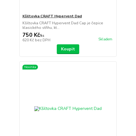
Kšiltovka CRAFT Hypervent Dad
Kšiltovka CRAFT Hypervent Dad Cap je čepice
klasického střihu, kt...
750 Kč
/
ks
Skladem
620 Kč
bez DPH
Koupit
Novinka