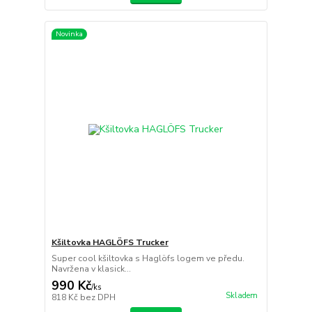
Novinka
Kšiltovka HAGLÖFS Trucker
Super cool kšiltovka s Haglöfs logem ve předu.
Navržena v klasick...
990 Kč
/
ks
Skladem
818 Kč
bez DPH