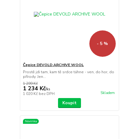
- 5 %
Čepice DEVOLD ARCHIVE WOOL
Prostě jdi tam, kam tě srdce táhne - ven, do hor, do
přírody. Jen...
1 299 Kč
1 234 Kč
/
ks
Skladem
1 020 Kč
bez DPH
Koupit
Novinka