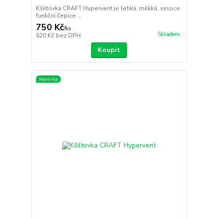
Kšiltovka CRAFT Hypervent je lehká, měkká, vysoce
funkční čepice ...
750 Kč
/
ks
Skladem
620 Kč
bez DPH
Koupit
Novinka