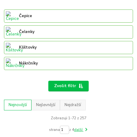
Čepice
Čelenky
Kšiltovky
Nákrčníky
Zvolit filtr
Nejnovější
Nejlevnější
Nejdražší
Zobrazuji 1-72 z 257
strana
z 4
další