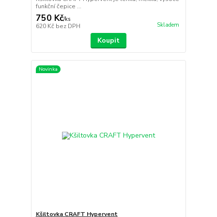
funkční čepice ...
750 Kč
/
ks
Skladem
620 Kč
bez DPH
Koupit
Novinka
Kšiltovka CRAFT Hypervent