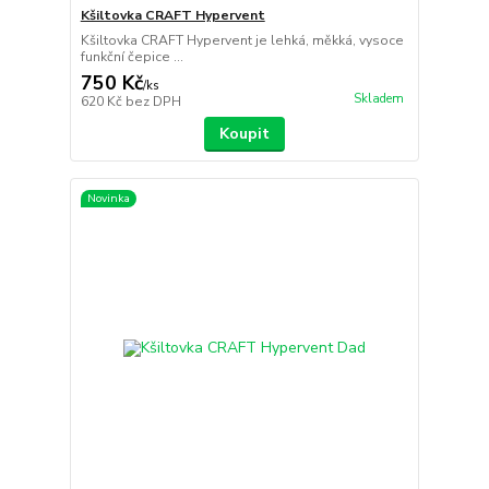
Kšiltovka CRAFT Hypervent
Kšiltovka CRAFT Hypervent je lehká, měkká, vysoce
funkční čepice ...
750 Kč
/
ks
Skladem
620 Kč
bez DPH
Koupit
Novinka