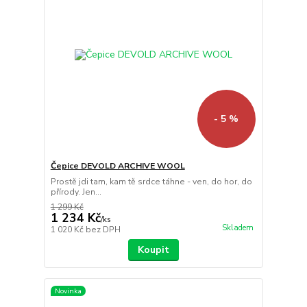
- 5 %
Čepice DEVOLD ARCHIVE WOOL
Prostě jdi tam, kam tě srdce táhne - ven, do hor, do
přírody. Jen...
1 299 Kč
1 234 Kč
/
ks
Skladem
1 020 Kč
bez DPH
Koupit
Novinka