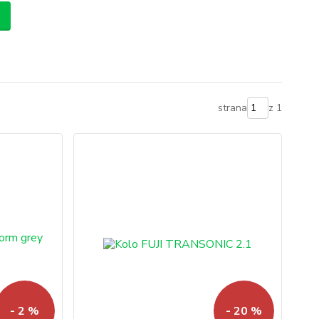
strana
z 1
- 2 %
- 20 %