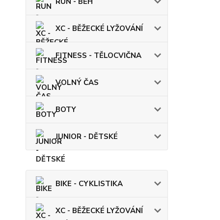
RUN - BĚH
XC - BĚŽECKÉ LYŽOVÁNÍ
FITNESS - TĚLOCVIČNA
VOLNÝ ČAS
BOTY
JUNIOR - DĚTSKÉ
BIKE - CYKLISTIKA
XC - BĚŽECKÉ LYŽOVÁNÍ