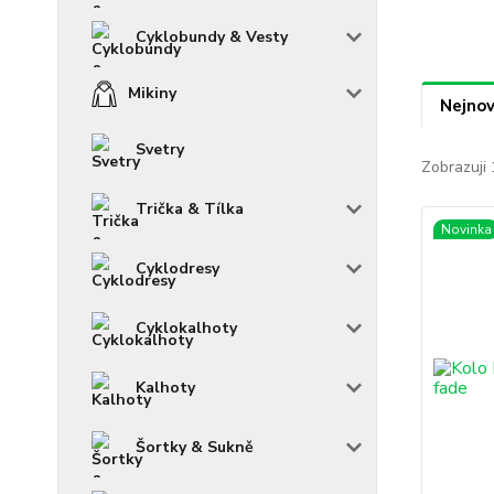
Cyklobundy & Vesty
Mikiny
Nejnov
Svetry
Zobrazuji 
Trička & Tílka
Novinka
Cyklodresy
Cyklokalhoty
Kalhoty
Šortky & Sukně