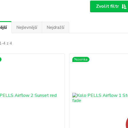
Zvolit filtr
ější
Nejlevnější
Nejdražší
1-4 z 4
Novinka