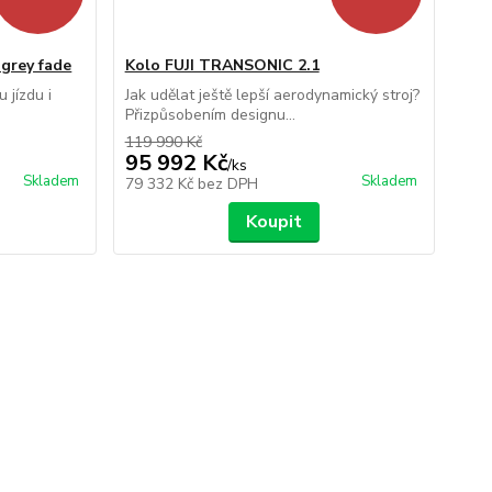
 grey fade
Kolo FUJI TRANSONIC 2.1
 jízdu i
Jak udělat ještě lepší aerodynamický stroj?
Přizpůsobením designu...
119 990 Kč
95 992 Kč
/
ks
Skladem
Skladem
79 332 Kč
bez DPH
Koupit