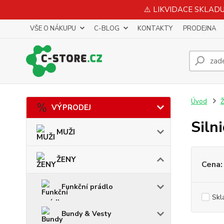
⚠️ LIKVIDACE SKLADU 
VŠE O NÁKUPU
C-BLOG
KONTAKTY
PRODEJNA
Úvod
VÝPRODEJ
Siln
MUŽI
ŽENY
Cena:
Funkční prádlo
Skl
Bundy & Vesty