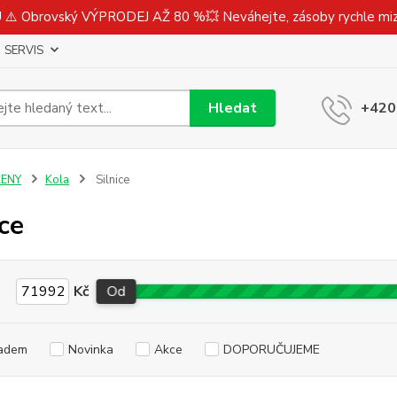
⚠️ Obrovský VÝPRODEJ AŽ 80 %💥 Neváhejte, zásoby rychle m
SERVIS
Hledat
+420
ŽENY
Kola
Silnice
ice
Kč
Od
adem
Novinka
Akce
DOPORUČUJEME