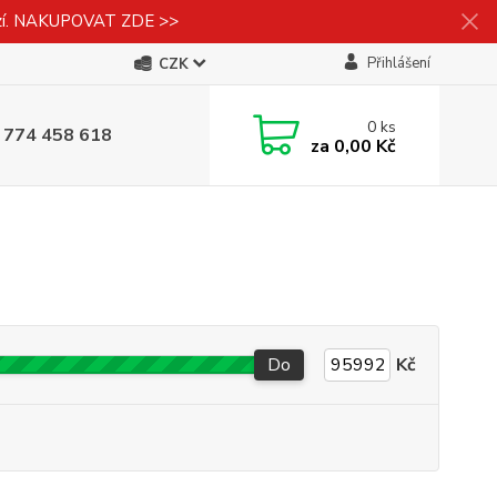
izí. NAKUPOVAT ZDE >>
Přihlášení
CZK
0
ks
 774 458 618
za
0,00 Kč
Do
Kč