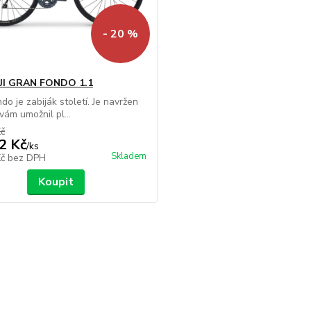
- 20 %
UJI GRAN FONDO 1.1
do je zabiják století. Je navržen
vám umožnil pl...
Kč
2 Kč
/
ks
Skladem
Kč
bez DPH
Koupit