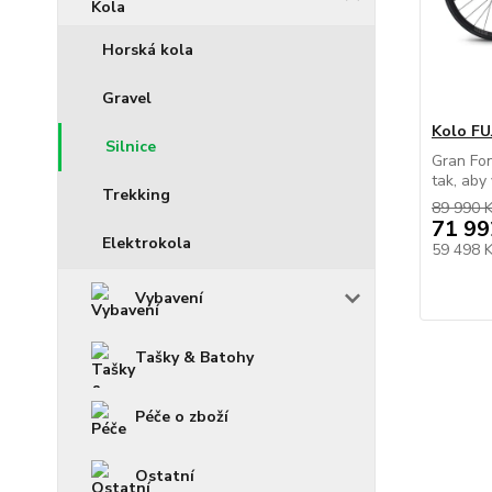
Horská kola
Gravel
Kolo F
Silnice
Gran Fon
tak, aby 
Trekking
89 990 
71 99
Elektrokola
59 498 
Vybavení
Tašky & Batohy
Péče o zboží
Ostatní