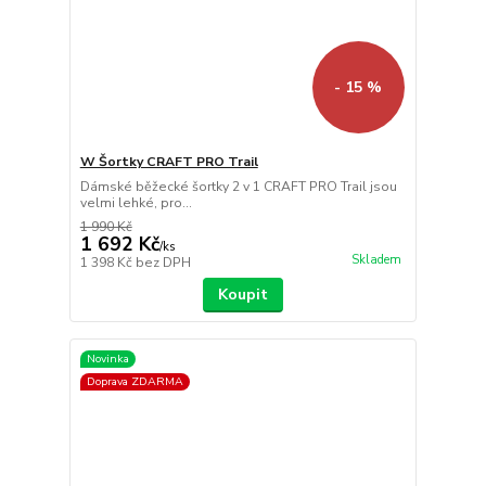
- 15 %
W Šortky CRAFT PRO Trail
Dámské běžecké šortky 2 v 1 CRAFT PRO Trail jsou
velmi lehké, pro...
1 990 Kč
1 692 Kč
/
ks
Skladem
1 398 Kč
bez DPH
Koupit
Novinka
Doprava ZDARMA