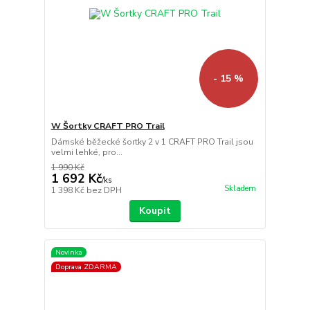
- 15 %
W Šortky CRAFT PRO Trail
Dámské běžecké šortky 2 v 1 CRAFT PRO Trail jsou
velmi lehké, pro...
1 990 Kč
1 692 Kč
/
ks
Skladem
1 398 Kč
bez DPH
Koupit
Novinka
Doprava ZDARMA