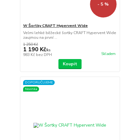
- 5 %
W Šortky CRAFT Hypervent Wide
Velmi lehké běžecké šortky CRAFT Hypervent Wide
zaujmou na první ...
1 250 Kč
1 190 Kč
/
ks
Skladem
983 Kč
bez DPH
Koupit
DOPORUČUJEME
Novinka