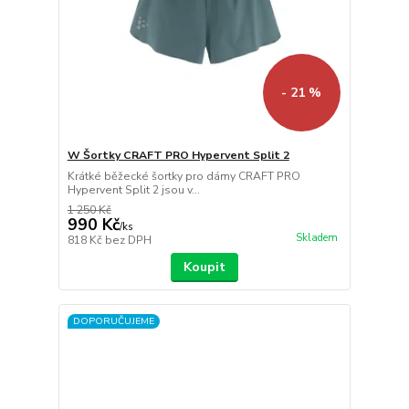
- 21 %
W Šortky CRAFT PRO Hypervent Split 2
Krátké běžecké šortky pro dámy CRAFT PRO
Hypervent Split 2 jsou v...
1 250 Kč
990 Kč
/
ks
Skladem
818 Kč
bez DPH
Koupit
DOPORUČUJEME