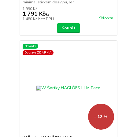
minimalistickém designu, leh...
1 990 Kč
1 791 Kč
/
ks
Skladem
1 480 Kč
bez DPH
Koupit
Novinka
Doprava ZDARMA
- 12 %