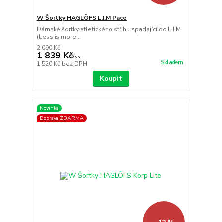
W Šortky HAGLÖFS L.I.M Pace
Dámské šortky atletického střihu spadající do L.I.M
(Less is more...
2 090 Kč
1 839 Kč
/
ks
Skladem
1 520 Kč
bez DPH
Koupit
Novinka
Doprava ZDARMA