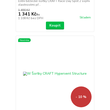
Elitní běžecké šortky CRAFT Race Day Split 2 svými
vlastnostmi př...
1 490 Kč
1 341 Kč
/
ks
Skladem
1 108 Kč
bez DPH
Koupit
Novinka
- 10 %