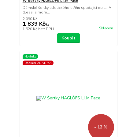
W Šortky HAGLÖFS L.I.M Pace
Dámské šortky atletického střihu spadající do L.I.M
(Less is more...
2 090 Kč
1 839 Kč
/
ks
Skladem
1 520 Kč
bez DPH
Koupit
Novinka
Doprava ZDARMA
- 12 %