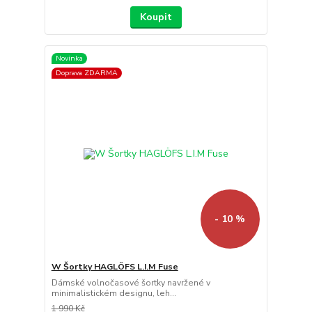
Koupit
Novinka
Doprava ZDARMA
- 10 %
W Šortky HAGLÖFS L.I.M Fuse
Dámské volnočasové šortky navržené v
minimalistickém designu, leh...
1 990 Kč