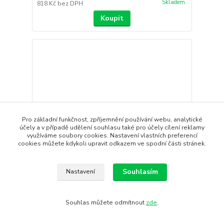
Skladem
818 Kč
bez DPH
Koupit
Pro základní funkčnost, zpříjemnění používání webu, analytické
účely a v případě udělení souhlasu také pro účely cílení reklamy
využíváme soubory cookies. Nastavení vlastních preferencí
cookies můžete kdykoli upravit odkazem ve spodní části stránek.
Souhlasím
Nastavení
W Šortky CRAFT CORE Essence
Souhlas můžete odmítnout
zde
.
Volné tréninkové šortky CRAFT CORE Essence jsou
skvělou volbou pr...