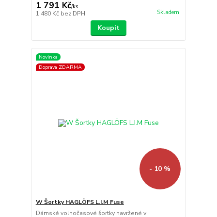
1 791 Kč
/
ks
Skladem
1 480 Kč
bez DPH
Koupit
Novinka
Doprava ZDARMA
- 10 %
W Šortky HAGLÖFS L.I.M Fuse
Dámské volnočasové šortky navržené v