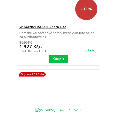
- 12 %
W Šortky HAGLÖFS Korp Lite
Dámské volnočasové šortky, které využijete nejen
na outdoorové ak...
2 190 Kč
1 927 Kč
/
ks
Skladem
1 593 Kč
bez DPH
Koupit
Doprava ZDARMA