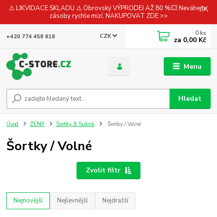
⚠️ LIKVIDACE SKLADU ⚠️ Obrovský VÝPRODEJ AŽ 80 %💥 Neváhejte,
zásoby rychle mizí. NAKUPOVAT ZDE >>
0
ks
CZK
+420 774 458 618
za
0,00 Kč
Menu
Hledat
Úvod
ŽENY
Šortky & Sukně
Šortky / Volné
Šortky / Volné
Zvolit filtr
Nejnovější
Nejlevnější
Nejdražší