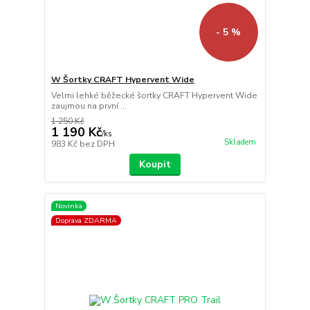
- 5 %
W Šortky CRAFT Hypervent Wide
Velmi lehké běžecké šortky CRAFT Hypervent Wide
zaujmou na první ...
1 250 Kč
1 190 Kč
/
ks
Skladem
983 Kč
bez DPH
Koupit
Novinka
Doprava ZDARMA