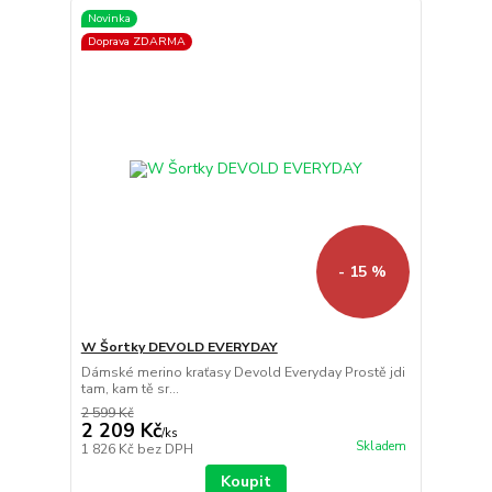
Novinka
Doprava ZDARMA
- 15 %
W Šortky DEVOLD EVERYDAY
Dámské merino kraťasy Devold Everyday Prostě jdi
tam, kam tě sr...
2 599 Kč
2 209 Kč
/
ks
Skladem
1 826 Kč
bez DPH
Koupit