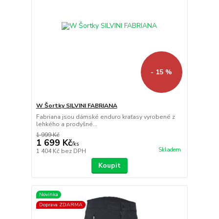
- 15 %
W Šortky SILVINI FABRIANA
Fabriana jsou dámské enduro kraťasy vyrobené z
lehkého a prodyšné...
1 999 Kč
1 699 Kč
/
ks
Skladem
1 404 Kč
bez DPH
Koupit
Novinka
Doprava ZDARMA