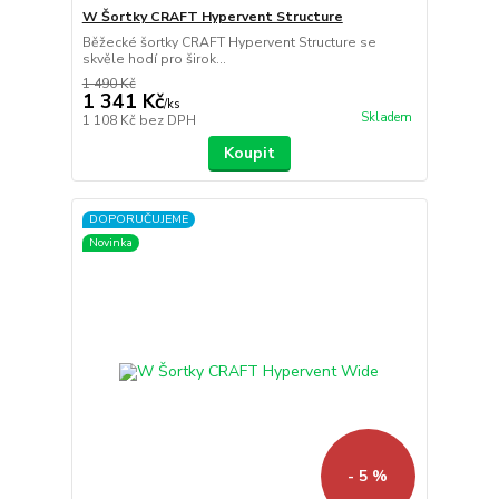
W Šortky CRAFT Hypervent Structure
Běžecké šortky CRAFT Hypervent Structure se
skvěle hodí pro širok...
1 490 Kč
1 341 Kč
/
ks
Skladem
1 108 Kč
bez DPH
Koupit
DOPORUČUJEME
Novinka
- 5 %