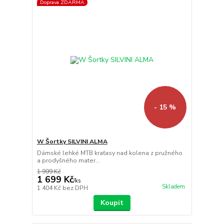
Doprava ZDARMA
- 15 %
W Šortky SILVINI ALMA
Dámské lehké MTB kraťasy nad kolena z pružného
a prodyšného mater...
1 999 Kč
1 699 Kč
/
ks
Skladem
1 404 Kč
bez DPH
Koupit