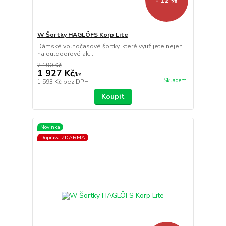
- 12 %
W Šortky HAGLÖFS Korp Lite
Dámské volnočasové šortky, které využijete nejen
na outdoorové ak...
2 190 Kč
1 927 Kč
/
ks
Skladem
1 593 Kč
bez DPH
Koupit
Novinka
Doprava ZDARMA