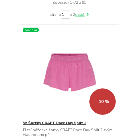
Zobrazuji 1-72 z 91
strana
z 2
další
Novinka
- 10 %
W Šortky CRAFT Race Day Split 2
Elitní běžecké šortky CRAFT Race Day Split 2 svými
vlastnostmi př...