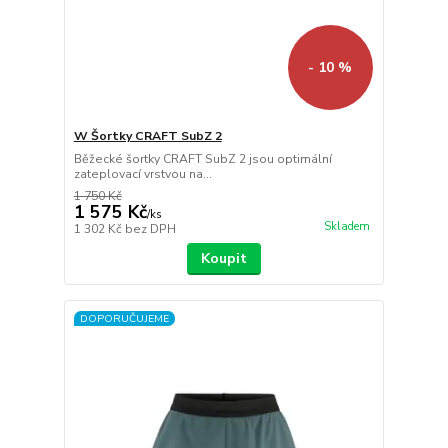
- 10 %
W Šortky CRAFT SubZ 2
Běžecké šortky CRAFT SubZ 2 jsou optimální
zateplovací vrstvou na...
1 750 Kč
1 575 Kč
/
ks
Skladem
1 302 Kč
bez DPH
Koupit
DOPORUČUJEME