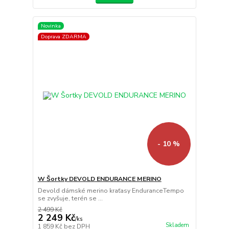
Novinka
Doprava ZDARMA
- 10 %
W Šortky DEVOLD ENDURANCE MERINO
Devold dámské merino kraťasy EnduranceTempo
se zvyšuje, terén se ...
2 499 Kč
2 249 Kč
/
ks
Skladem
1 859 Kč
bez DPH