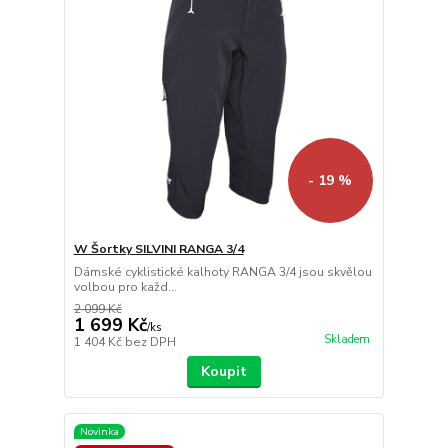
- 19 %
W Šortky SILVINI RANGA 3/4
Dámské cyklistické kalhoty RANGA 3/4 jsou skvělou
volbou pro každ...
2 099 Kč
1 699 Kč
/
ks
Skladem
1 404 Kč
bez DPH
Koupit
Novinka