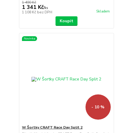
1 490 Kč
1 341 Kč
/
ks
Skladem
1 108 Kč
bez DPH
Koupit
Novinka
- 10 %
W Šortky CRAFT Race Day Split 2