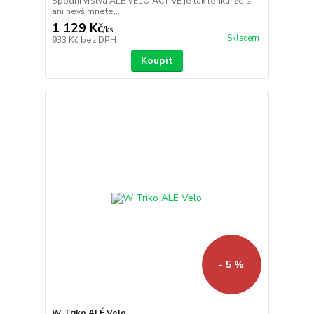
Spodní vrstva ALÉ VELO ACTIVE je tak lehká, že si
ani nevšimnete,...
1 129 Kč
/
ks
Skladem
933 Kč
bez DPH
Koupit
- 5 %
W Triko ALÉ Velo