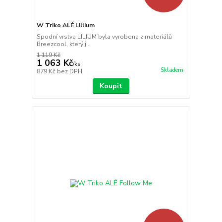
W Triko ALÉ Lillium
Spodní vrstva LILIUM byla vyrobena z materiálů
Breezcool, který j...
1 119 Kč
1 063 Kč
/
ks
Skladem
879 Kč
bez DPH
Koupit