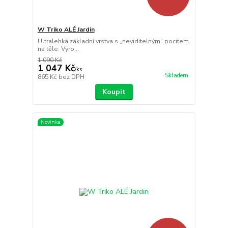
W Triko ALÉ Jardin
Ultralehká základní vrstva s „neviditelným“ pocitem
na těle. Vyro...
1 090 Kč
1 047 Kč
/
ks
Skladem
865 Kč
bez DPH
Koupit
Novinka