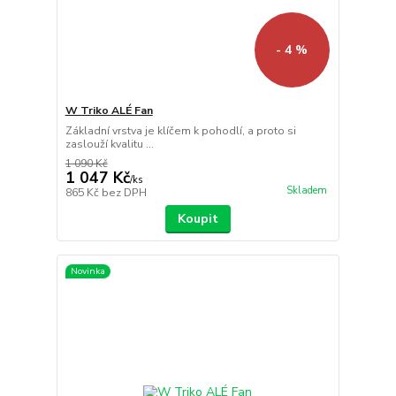
- 4 %
W Triko ALÉ Fan
Základní vrstva je klíčem k pohodlí, a proto si
zaslouží kvalitu ...
1 090 Kč
1 047 Kč
/
ks
Skladem
865 Kč
bez DPH
Koupit
Novinka