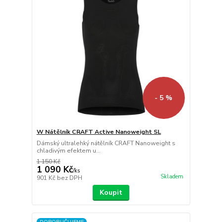
- 5 %
W Nátělník CRAFT Active Nanoweight SL
Dámský ultralehký nátělník CRAFT Nanoweight s
chladivým efektem u...
1 150 Kč
1 090 Kč
/
ks
Skladem
901 Kč
bez DPH
Koupit
DOPORUČUJEME