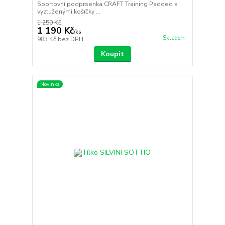
Sportovní podprsenka CRAFT Training Padded s
vyztuženými košíčky ...
1 250 Kč
1 190 Kč
/
ks
Skladem
983 Kč
bez DPH
Koupit
Novinka