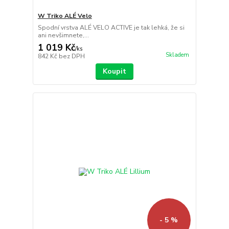
W Triko ALÉ Velo
Spodní vrstva ALÉ VELO ACTIVE je tak lehká, že si
ani nevšimnete,...
1 019 Kč
/
ks
Skladem
842 Kč
bez DPH
Koupit
- 5 %