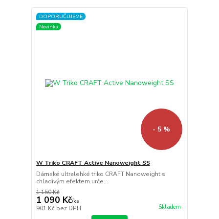
DOPORUČUJEME
Novinka
- 5 %
W Triko CRAFT Active Nanoweight SS
Dámské ultralehké triko CRAFT Nanoweight s
chladivým efektem urče...
1 150 Kč
1 090 Kč
/
ks
Skladem
901 Kč
bez DPH