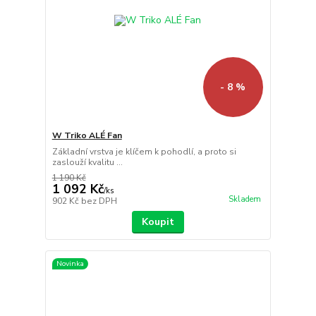
- 8 %
W Triko ALÉ Fan
Základní vrstva je klíčem k pohodlí, a proto si
zaslouží kvalitu ...
1 190 Kč
1 092 Kč
/
ks
Skladem
902 Kč
bez DPH
Koupit
Novinka