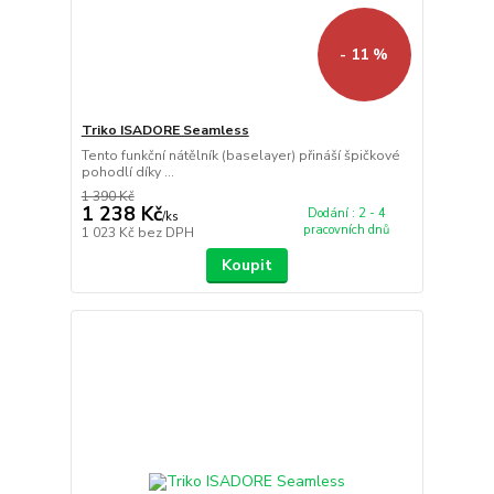
- 11 %
Triko ISADORE Seamless
Tento funkční nátělník (baselayer) přináší špičkové
pohodlí díky ...
1 390 Kč
1 238 Kč
Dodání : 2 - 4
/
ks
pracovních dnů
1 023 Kč
bez DPH
Koupit