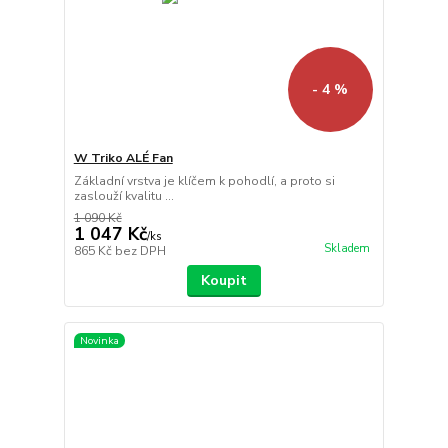
- 4 %
W Triko ALÉ Fan
Základní vrstva je klíčem k pohodlí, a proto si
zaslouží kvalitu ...
1 090 Kč
1 047 Kč
/
ks
Skladem
865 Kč
bez DPH
Koupit
Novinka