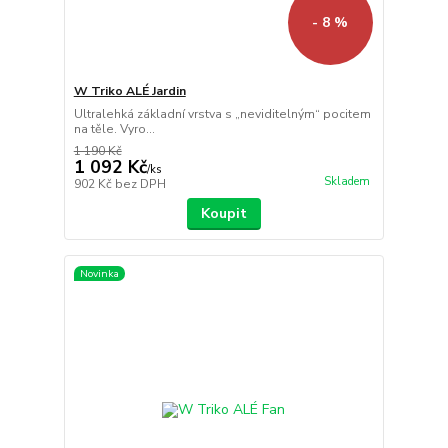
- 8 %
W Triko ALÉ Jardin
Ultralehká základní vrstva s „neviditelným“ pocitem
na těle. Vyro...
1 190 Kč
1 092 Kč
/
ks
Skladem
902 Kč
bez DPH
Koupit
Novinka