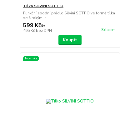
Tílko SILVINI SOTTIO
Funkční spodní prádlo Silvini SOTTIO ve formě tílka
se širokými r...
599 Kč
/
ks
Skladem
495 Kč
bez DPH
Koupit
Novinka