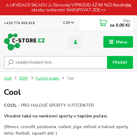
⚠️ LIKVIDACE SKLADU ⚠️ Obrovský VÝPRODEJ AŽ 80 %💥 Neváhejte,
zásoby rychle mizí. NAKUPOVAT ZDE >>
0
ks
CZK
+420 774 458 618
za
0,00 Kč
Menu
Hledat
Úvod
ŽENY
Funkční prádlo
Cool
Cool
COOL
- PRO HALOVÉ SPORTY A FITCENTER
Vhodné také na
venkovní sporty v teplém počasí.
(fitness, crossfit, posilovna, cvičení, jóga, míčové a halové sporty,
tenis, florball, squash atd. )