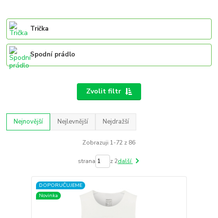
Trička
Spodní prádlo
Zvolit filtr
Nejnovější
Nejlevnější
Nejdražší
Zobrazuji 1-72 z 86
strana
z 2
další
DOPORUČUJEME
Novinka