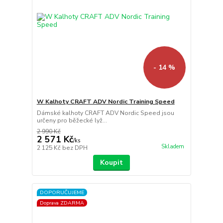
- 14 %
W Kalhoty CRAFT ADV Nordic Training Speed
Dámské kalhoty CRAFT ADV Nordic Speed jsou
určeny pro běžecké lyž...
2 990 Kč
2 571 Kč
/
ks
Skladem
2 125 Kč
bez DPH
Koupit
DOPORUČUJEME
Doprava ZDARMA