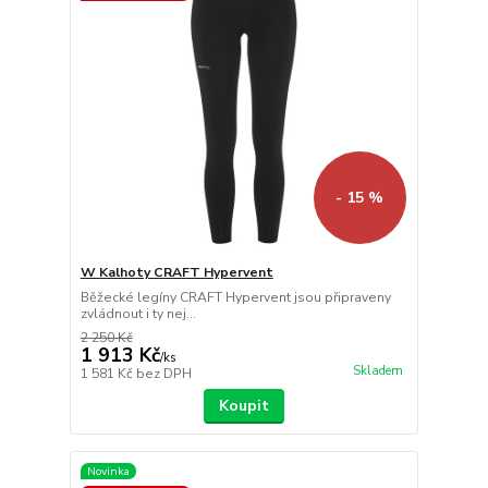
- 15 %
W Kalhoty CRAFT Hypervent
Běžecké legíny CRAFT Hypervent jsou připraveny
zvládnout i ty nej...
2 250 Kč
1 913 Kč
/
ks
Skladem
1 581 Kč
bez DPH
Koupit
Novinka