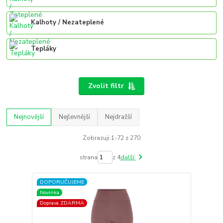
Kalhoty / Nezateplené
Tepláky
Zvolit filtr
Nejnovější
Nejlevnější
Nejdražší
Zobrazuji 1-72 z 270
strana
z 4
další
DOPORUČUJEME
Novinka
Doprava ZDARMA