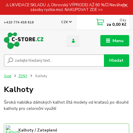
⚠️ LIKVIDACE SKLADU ⚠️ Obrovský VÝPRODEJ AŽ 80 %💥 Neváhejte,
zásoby rychle mizí. NAKUPOVAT ZDE >>
0
ks
CZK
+420 774 458 618
za
0,00 Kč
Menu
Hledat
Úvod
ŽENY
Kalhoty
Kalhoty
Široká nabídka dámských kalhot čítá modely od kraťasů po dlouhé
kalhoty pro celoroční využití.
Kalhoty / Zateplené