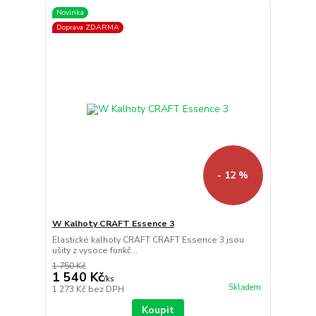
Novinka
Doprava ZDARMA
- 12 %
W Kalhoty CRAFT Essence 3
Elastické kalhoty CRAFT CRAFT Essence 3 jsou
ušity z vysoce funkč...
1 750 Kč
1 540 Kč
/
ks
Skladem
1 273 Kč
bez DPH
Koupit