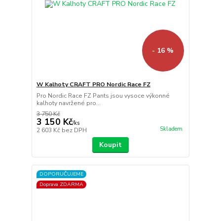
- 16 %
W Kalhoty CRAFT PRO Nordic Race FZ
Pro Nordic Race FZ Pants jsou vysoce výkonné
kalhoty navržené pro...
3 750 Kč
3 150 Kč
/
ks
Skladem
2 603 Kč
bez DPH
Koupit
DOPORUČUJEME
Doprava ZDARMA