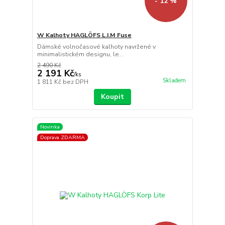
- 12 %
W Kalhoty HAGLÖFS L.I.M Fuse
Dámské volnočasové kalhoty navržené v
minimalistickém designu, le...
2 490 Kč
2 191 Kč
/
ks
Skladem
1 811 Kč
bez DPH
Koupit
Novinka
Doprava ZDARMA