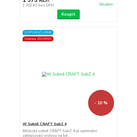
/
ks
Skladem
1 302 Kč
bez DPH
Koupit
DOPORUČUJEME
Doprava ZDARMA
- 10 %
W Sukně CRAFT SubZ 4
Běžecká sukně CRAFT SubZ 4 je optimální
zateplovací vrstvou na bě...