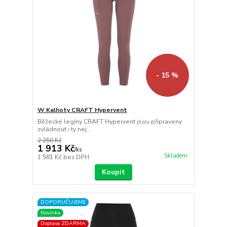
- 15 %
W Kalhoty CRAFT Hypervent
Běžecké legíny CRAFT Hypervent jsou připraveny
zvládnout i ty nej...
2 250 Kč
1 913 Kč
/
ks
Skladem
1 581 Kč
bez DPH
Koupit
DOPORUČUJEME
Novinka
Doprava ZDARMA