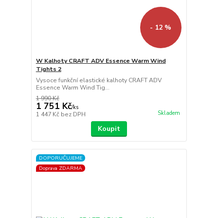
- 12 %
W Kalhoty CRAFT ADV Essence Warm Wind
Tights 2
Vysoce funkční elastické kalhoty CRAFT ADV
Essence Warm Wind Tig...
1 990 Kč
1 751 Kč
/
ks
Skladem
1 447 Kč
bez DPH
Koupit
DOPORUČUJEME
Doprava ZDARMA