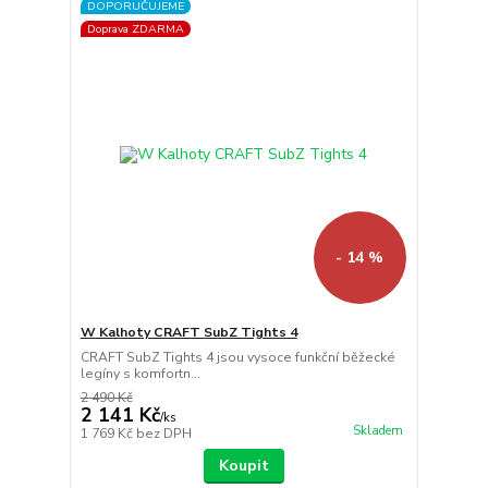
DOPORUČUJEME
Doprava ZDARMA
- 14 %
W Kalhoty CRAFT SubZ Tights 4
CRAFT SubZ Tights 4 jsou vysoce funkční běžecké
legíny s komfortn...
2 490 Kč
2 141 Kč
/
ks
Skladem
1 769 Kč
bez DPH
Koupit