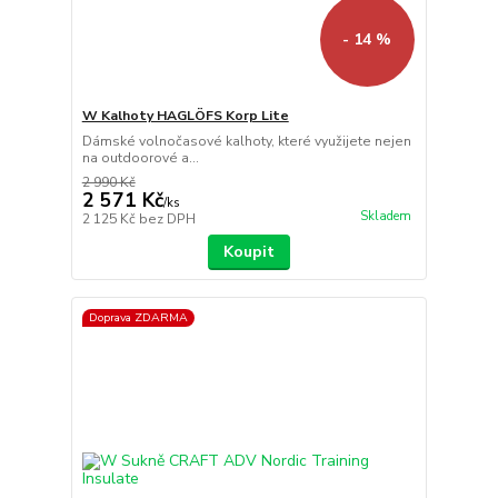
- 14 %
W Kalhoty HAGLÖFS Korp Lite
Dámské volnočasové kalhoty, které využijete nejen
na outdoorové a...
2 990 Kč
2 571 Kč
/
ks
Skladem
2 125 Kč
bez DPH
Koupit
Doprava ZDARMA