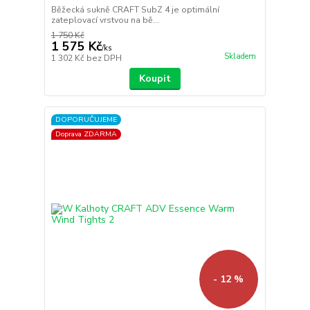
Běžecká sukně CRAFT SubZ 4 je optimální
zateplovací vrstvou na bě...
1 750 Kč
1 575 Kč
/
ks
Skladem
1 302 Kč
bez DPH
Koupit
DOPORUČUJEME
Doprava ZDARMA
- 12 %