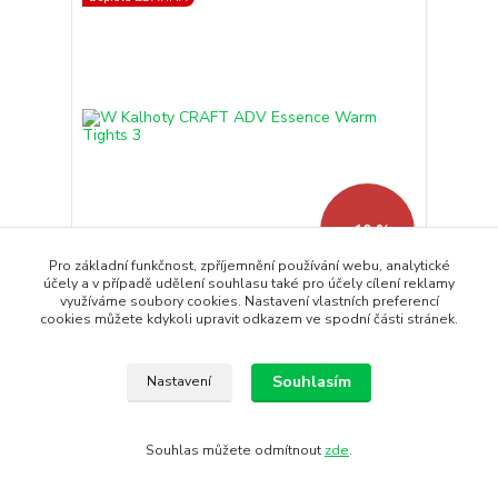
- 10 %
Pro základní funkčnost, zpříjemnění používání webu, analytické
účely a v případě udělení souhlasu také pro účely cílení reklamy
využíváme soubory cookies. Nastavení vlastních preferencí
W Kalhoty CRAFT ADV Essence Warm Tights 3
cookies můžete kdykoli upravit odkazem ve spodní části stránek.
Vysoce funkční elastické kahoty CRAFT ADV
Essence Warm Tights 3 s...
1 750 Kč
Souhlasím
Nastavení
1 575 Kč
/
ks
Skladem
1 302 Kč
bez DPH
Koupit
Souhlas můžete odmítnout
zde
.