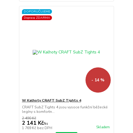
DOPORUČUJEME
Doprava ZDARMA
- 14 %
W Kalhoty CRAFT SubZ Tights 4
CRAFT SubZ Tights 4 jsou vysoce funkční běžecké
legíny s komfortn...
2 490 Kč
2 141 Kč
/
ks
Skladem
1 769 Kč
bez DPH