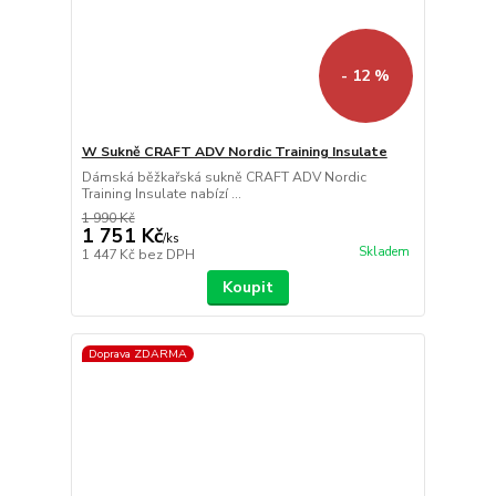
- 12 %
W Sukně CRAFT ADV Nordic Training Insulate
Dámská běžkařská sukně CRAFT ADV Nordic
Training Insulate nabízí ...
1 990 Kč
1 751 Kč
/
ks
Skladem
1 447 Kč
bez DPH
Koupit
Doprava ZDARMA