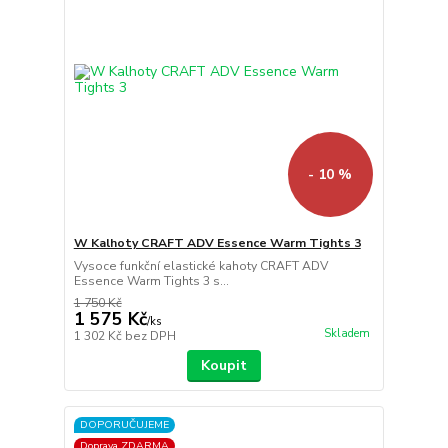
- 10 %
W Kalhoty CRAFT ADV Essence Warm Tights 3
Vysoce funkční elastické kahoty CRAFT ADV
Essence Warm Tights 3 s...
1 750 Kč
1 575 Kč
/
ks
Skladem
1 302 Kč
bez DPH
Koupit
DOPORUČUJEME
Doprava ZDARMA