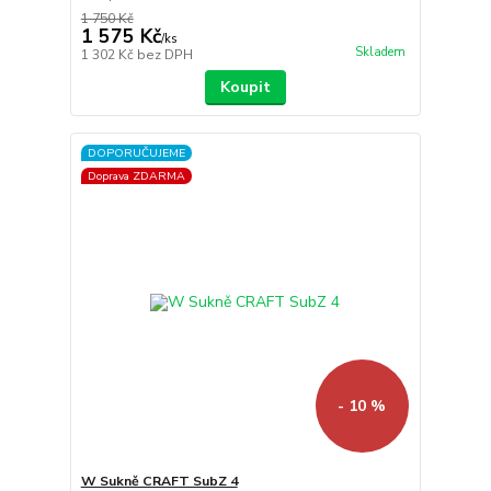
1 750 Kč
1 575 Kč
/
ks
Skladem
1 302 Kč
bez DPH
Koupit
DOPORUČUJEME
Doprava ZDARMA
- 10 %
W Sukně CRAFT SubZ 4