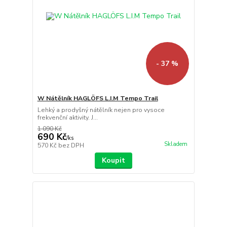
- 37 %
W Nátělník HAGLÖFS L.I.M Tempo Trail
Lehký a prodyšný nátělník nejen pro vysoce
frekvenční aktivity. J...
1 090 Kč
690 Kč
/
ks
Skladem
570 Kč
bez DPH
Koupit