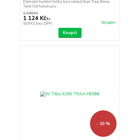
Dámské funkční tričko bez rukávů Kari Traa Alma
Tank Od holek pro...
1 249 Kč
1 124 Kč
/
ks
Skladem
929 Kč
bez DPH
Koupit
- 10 %