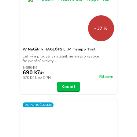
- 37 %
W Nátělník HAGLÖFS L.I.M Tempo Trail
Lehký a prodyšný nátělník nejen pro vysoce
frekvenční aktivity. J...
1 090 Kč
690 Kč
/
ks
Skladem
570 Kč
bez DPH
Koupit
DOPORUČUJEME