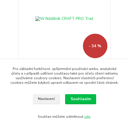
- 34 %
W Nátělník CRAFT PRO Trail
Pro základní funkčnost, zpříjemnění používání webu, analytické
Velmi lehký dámský běžecký nátělník PRO Trail pro
účely a v případě udělení souhlasu také pro účely cílení reklamy
kratší i delší ...
využíváme soubory cookies. Nastavení vlastních preferencí
cookies můžete kdykoli upravit odkazem ve spodní části stránek.
1 490 Kč
979 Kč
/
ks
Skladem
809 Kč
bez DPH
Souhlasím
Nastavení
Koupit
Souhlas můžete odmítnout
zde
.
DOPORUČUJEME