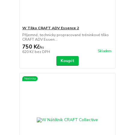
W Tílko CRAFT ADV Essence 2
Příjemné, technicky propracované tréninkové tílko
CRAFT ADV Essen...
750 Kč
/
ks
Skladem
620 Kč
bez DPH
Koupit
Novinka