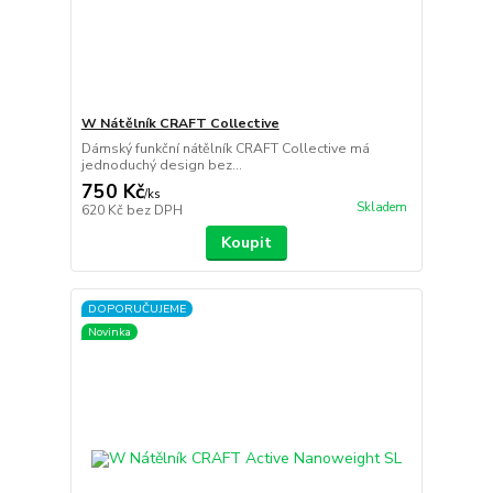
W Nátělník CRAFT Collective
Dámský funkční nátělník CRAFT Collective má
jednoduchý design bez...
750 Kč
/
ks
Skladem
620 Kč
bez DPH
Koupit
DOPORUČUJEME
Novinka