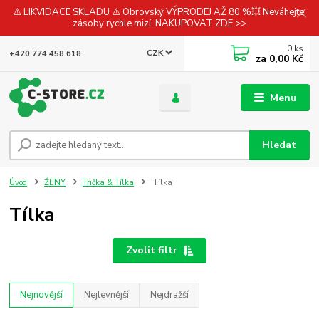
⚠️ LIKVIDACE SKLADU ⚠️ Obrovský VÝPRODEJ AŽ 80 %💥 Neváhejte,
zásoby rychle mizí. NAKUPOVAT ZDE >>
0
ks
CZK
+420 774 458 618
za
0,00 Kč
Menu
Hledat
Úvod
ŽENY
Trička & Tílka
Tílka
Tílka
Zvolit filtr
Nejnovější
Nejlevnější
Nejdražší