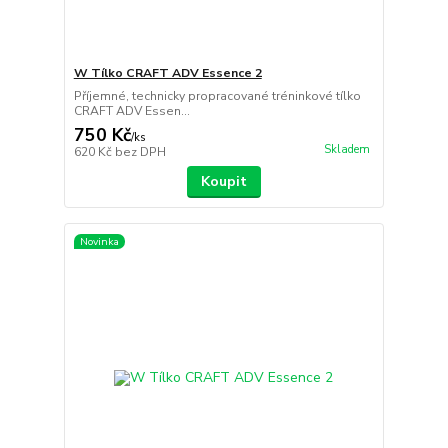
W Tílko CRAFT ADV Essence 2
Příjemné, technicky propracované tréninkové tílko
CRAFT ADV Essen...
750 Kč
/
ks
Skladem
620 Kč
bez DPH
Koupit
Novinka