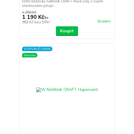
Elitní běžecký nátělník CRAFT Race Day 2 svými
vlastnostmi přispí...
1 250 Kč
1 190 Kč
/
ks
Skladem
983 Kč
bez DPH
Koupit
DOPORUČUJEME
Novinka