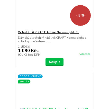
- 5 %
W Nátělník CRAFT Active Nanoweight SL
Dámský ultralehký nátělník CRAFT Nanoweight s
chladivým efektem u...
1 150 Kč
1 090 Kč
/
ks
Skladem
901 Kč
bez DPH
Koupit
DOPORUČUJEME
Novinka