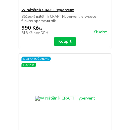
W Nátělník CRAFT Hypervent
Běžecký nátělník CRAFT Hypervent je vysoce
funkční sportovní trik...
990 Kč
/
ks
Skladem
818 Kč
bez DPH
Koupit
DOPORUČUJEME
Novinka