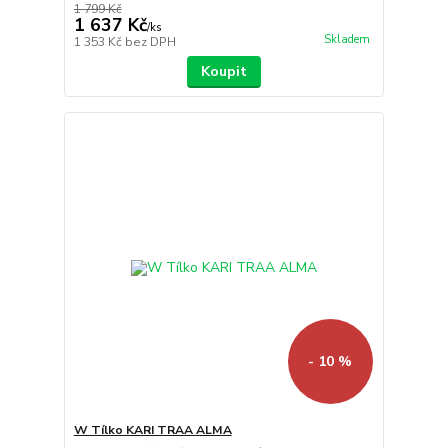
1 799 Kč
1 637 Kč
/
ks
Skladem
1 353 Kč
bez DPH
Koupit
- 10 %
W Tílko KARI TRAA ALMA