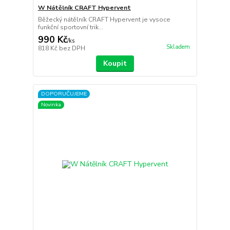
W Nátělník CRAFT Hypervent
Běžecký nátělník CRAFT Hypervent je vysoce
funkční sportovní trik...
990 Kč
/
ks
Skladem
818 Kč
bez DPH
Koupit
DOPORUČUJEME
Novinka