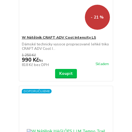
- 21 %
W Nátělník CRAFT ADV Cool Intensity LS
Dámské technicky vysoce propracované lehké triko
CRAFT ADV Cool I...
1 250 Kč
990 Kč
/
ks
Skladem
818 Kč
bez DPH
Koupit
DOPORUČUJEME