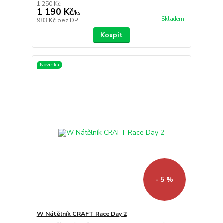
1 250 Kč
1 190 Kč
/
ks
Skladem
983 Kč
bez DPH
Koupit
Novinka
- 5 %
W Nátělník CRAFT Race Day 2