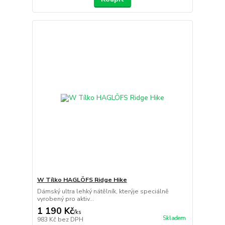
W Tílko HAGLÖFS Ridge Hike
Dámský ultra lehký nátělník, kterýje speciálně
vyrobený pro aktiv...
1 190 Kč
/
ks
Skladem
983 Kč
bez DPH