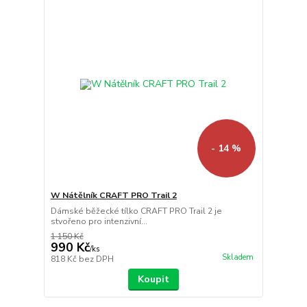
- 14 %
W Nátělník CRAFT PRO Trail 2
Dámské běžecké tílko CRAFT PRO Trail 2 je
stvořeno pro intenzivní...
1 150 Kč
990 Kč
/
ks
Skladem
818 Kč
bez DPH
Koupit