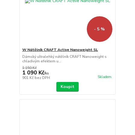
- 5 %
W Nátělník CRAFT Active Nanoweight SL
Dámský ultralehký nátělník CRAFT Nanoweight s
chladivým efektem u...
1 150 Kč
1 090 Kč
/
ks
Skladem
901 Kč
bez DPH
Koupit