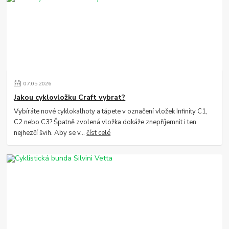
07
.
05
.
2026
Jakou cyklovložku Craft vybrat?
Vybíráte nové cyklokalhoty a tápete v označení vložek Infinity C1,
C2 nebo C3? Špatně zvolená vložka dokáže znepříjemnit i ten
nejhezčí švih. Aby se v...
číst celé