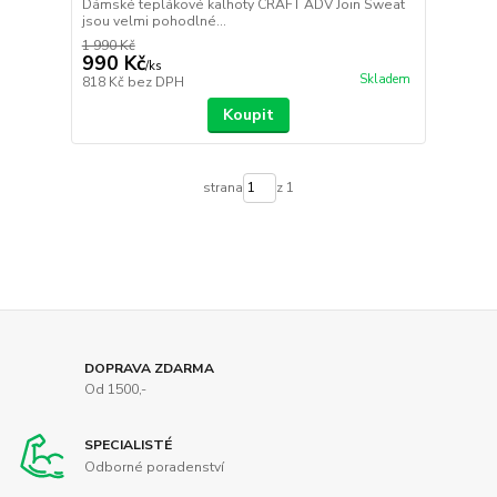
Dámské teplákové kalhoty CRAFT ADV Join Sweat
jsou velmi pohodlné...
1 990 Kč
990 Kč
/
ks
Skladem
818 Kč
bez DPH
Koupit
strana
z 1
DOPRAVA ZDARMA
Od 1500,-
SPECIALISTÉ
Odborné poradenství