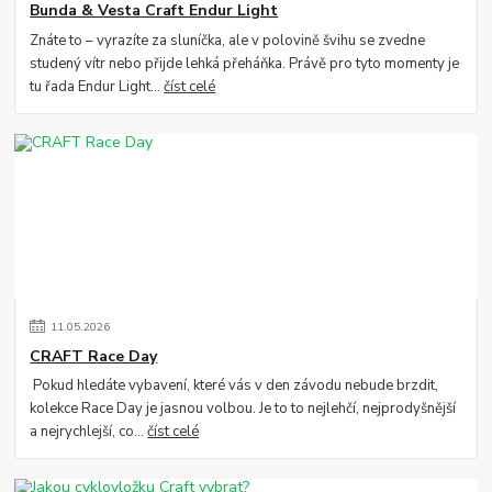
Bunda & Vesta Craft Endur Light
Znáte to – vyrazíte za sluníčka, ale v polovině švihu se zvedne
studený vítr nebo přijde lehká přeháňka. Právě pro tyto momenty je
tu řada Endur Light...
číst celé
11
.
05
.
2026
CRAFT Race Day
Pokud hledáte vybavení, které vás v den závodu nebude brzdit,
kolekce Race Day je jasnou volbou. Je to to nejlehčí, nejprodyšnější
a nejrychlejší, co...
číst celé