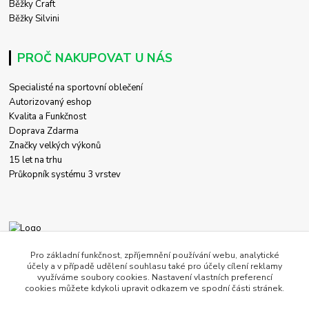
Běžky Craft
Běžky Silvini
PROČ NAKUPOVAT U NÁS
Specialisté na sportovní oblečení
Autorizovaný eshop
Kvalita a Funkčnost
Doprava Zdarma
Značky velkých výkonů
15 let na trhu
Průkopník systému 3 vrstev
+420 774 458 618
Pro základní funkčnost, zpříjemnění používání webu, analytické
účely a v případě udělení souhlasu také pro účely cílení reklamy
využíváme soubory cookies. Nastavení vlastních preferencí
obchod@c-store.cz
cookies můžete kdykoli upravit odkazem ve spodní části stránek.