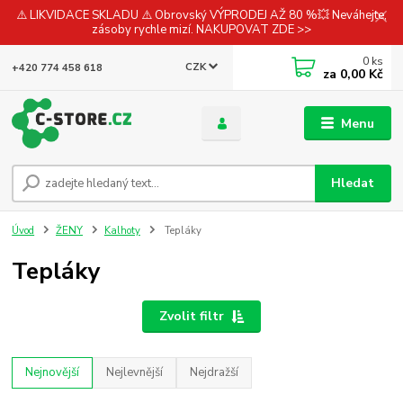
⚠️ LIKVIDACE SKLADU ⚠️ Obrovský VÝPRODEJ AŽ 80 %💥 Neváhejte,
zásoby rychle mizí. NAKUPOVAT ZDE >>
0
ks
CZK
+420 774 458 618
za
0,00 Kč
Menu
Hledat
Úvod
ŽENY
Kalhoty
Tepláky
Tepláky
Zvolit filtr
Nejnovější
Nejlevnější
Nejdražší