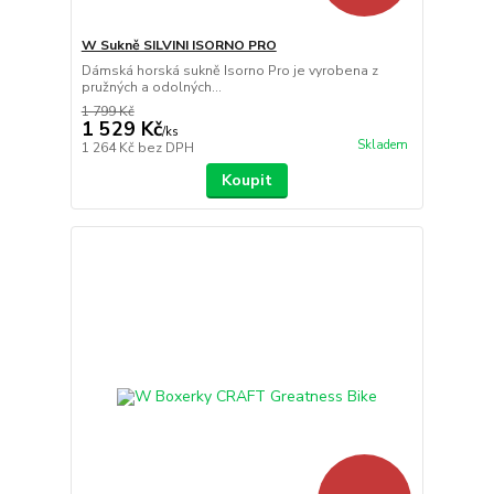
W Sukně SILVINI ISORNO PRO
Dámská horská sukně Isorno Pro je vyrobena z
pružných a odolných...
1 799 Kč
1 529 Kč
/
ks
Skladem
1 264 Kč
bez DPH
Koupit