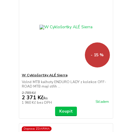
- 15 %
W Cyklošortky ALÉ Sierra
Volné MTB kalhoty ENDURO LADY z kolekce OFF-
ROAD MTB mají střih ...
2 789 Kč
2 371 Kč
/
ks
Skladem
1 960 Kč
bez DPH
Koupit
Doprava ZDARMA