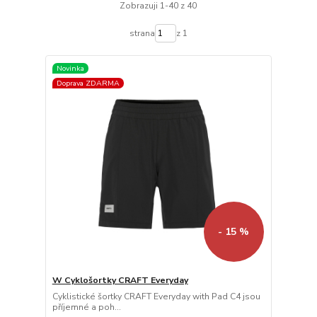
Zobrazuji 1-40 z 40
strana
z 1
Novinka
Doprava ZDARMA
- 15 %
W Cyklošortky CRAFT Everyday
Cyklistické šortky CRAFT Everyday with Pad C4 jsou
příjemné a poh...