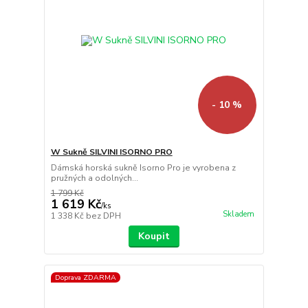
- 10 %
W Sukně SILVINI ISORNO PRO
Dámská horská sukně Isorno Pro je vyrobena z
pružných a odolných...
1 799 Kč
1 619 Kč
/
ks
Skladem
1 338 Kč
bez DPH
Koupit
Doprava ZDARMA