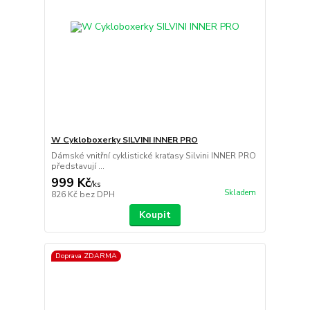
W Cykloboxerky SILVINI INNER PRO
Dámské vnitřní cyklistické kraťasy Silvini INNER PRO
představují ...
999 Kč
/
ks
Skladem
826 Kč
bez DPH
Koupit
Doprava ZDARMA