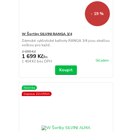
- 19 %
W Šortky SILVINI RANGA 3/4
Dámské cyklistické kalhoty RANGA 3/4 jsou skvělou
volbou pro každ...
2 099 Kč
1 699 Kč
/
ks
Skladem
1 404 Kč
bez DPH
Koupit
Novinka
Doprava ZDARMA