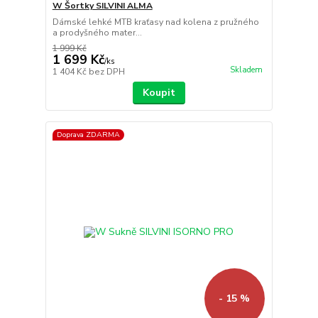
W Šortky SILVINI ALMA
Dámské lehké MTB kraťasy nad kolena z pružného
a prodyšného mater...
1 999 Kč
1 699 Kč
/
ks
Skladem
1 404 Kč
bez DPH
Koupit
Doprava ZDARMA
- 15 %