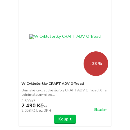
- 33 %
W Cyklošortky CRAFT ADV Offroad
Dámské cyklistické šortky CRAFT ADV Offroad XT s
odnímatelnými bo...
3 690 Kč
2 490 Kč
/
ks
Skladem
2 058 Kč
bez DPH
Koupit