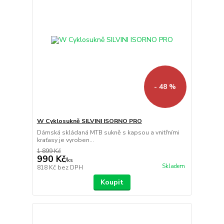
- 48 %
W Cyklosukně SILVINI ISORNO PRO
Dámská skládaná MTB sukně s kapsou a vnitřními
kraťasy je vyroben...
1 899 Kč
990 Kč
/
ks
Skladem
818 Kč
bez DPH
Koupit