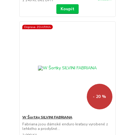
1 149 Kč
bez DPH
Koupit
Doprava ZDARMA
- 20 %
W Šortky SILVINI FABRIANA
Fabriana jsou dámské enduro kraťasy vyrobené z
lehkého a prodyšné...