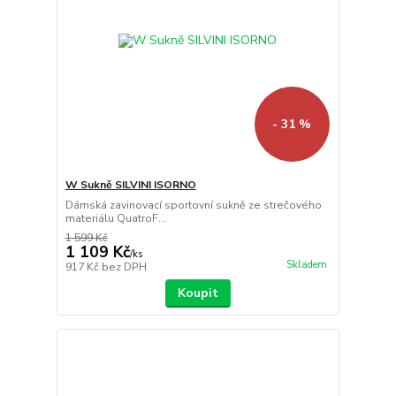
- 31 %
W Sukně SILVINI ISORNO
Dámská zavinovací sportovní sukně ze strečového
materiálu QuatroF...
1 599 Kč
1 109 Kč
/
ks
Skladem
917 Kč
bez DPH
Koupit