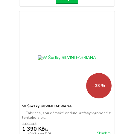
- 33 %
W Šortky SILVINI FABRIANA
Fabriana jsou dámské enduro kraťasy vyrobené z
lehkého a pr...
2 090 Kč
1 390 Kč
/
ks
Skladem