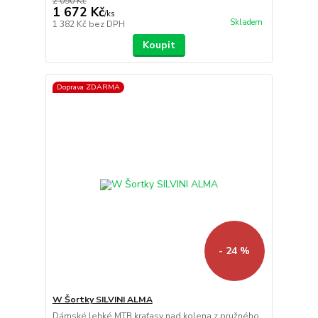
2 090 Kč
1 672 Kč
/
ks
Skladem
1 382 Kč
bez DPH
Koupit
Doprava ZDARMA
- 24 %
W Šortky SILVINI ALMA
Dámské lehké MTB kraťasy nad kolena z pružného