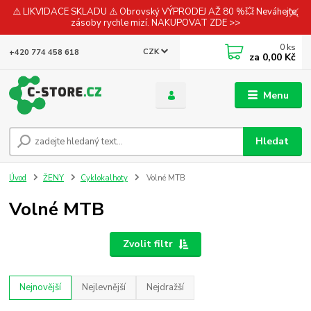
⚠️ LIKVIDACE SKLADU ⚠️ Obrovský VÝPRODEJ AŽ 80 %💥 Neváhejte,
zásoby rychle mizí. NAKUPOVAT ZDE >>
0
ks
CZK
+420 774 458 618
za
0,00 Kč
Menu
Hledat
Úvod
ŽENY
Cyklokalhoty
Volné MTB
Volné MTB
Zvolit filtr
Nejnovější
Nejlevnější
Nejdražší