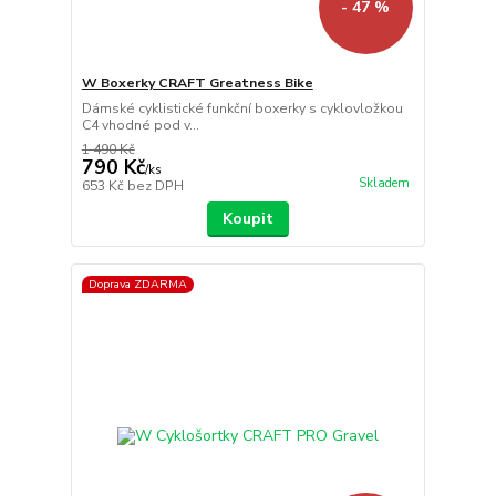
- 47 %
W Boxerky CRAFT Greatness Bike
Dámské cyklistické funkční boxerky s cyklovložkou
C4 vhodné pod v...
1 490 Kč
790 Kč
/
ks
Skladem
653 Kč
bez DPH
Koupit
Doprava ZDARMA