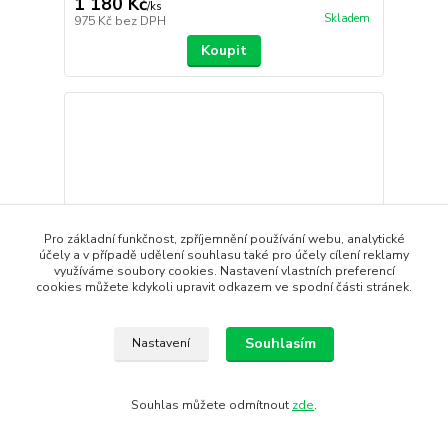
1 180 Kč
/
ks
Skladem
975 Kč
bez DPH
Koupit
Pro základní funkčnost, zpříjemnění používání webu, analytické
účely a v případě udělení souhlasu také pro účely cílení reklamy
využíváme soubory cookies. Nastavení vlastních preferencí
cookies můžete kdykoli upravit odkazem ve spodní části stránek.
- 22 %
Souhlasím
Nastavení
Souhlas můžete odmítnout
zde
.
W Šortky SILVINI PATRIA
Dámské enduro šortky vyrobené z prodyšného
strečového materiá...