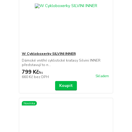
W Cykloboxerky SILVINI INNER
Dámské vnitřní cyklistické kraťasy Silvini INNER
představují to n...
799 Kč
/
ks
Skladem
660 Kč
bez DPH
Koupit
Novinka