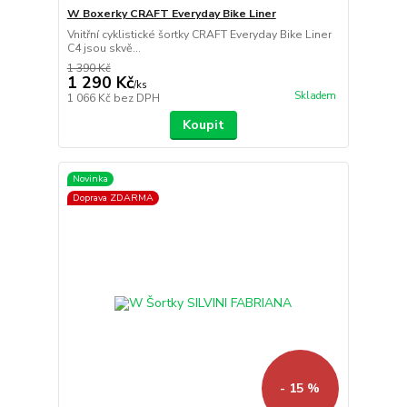
W Boxerky CRAFT Everyday Bike Liner
Vnitřní cyklistické šortky CRAFT Everyday Bike Liner
C4 jsou skvě...
1 390 Kč
1 290 Kč
/
ks
Skladem
1 066 Kč
bez DPH
Koupit
Novinka
Doprava ZDARMA
- 15 %