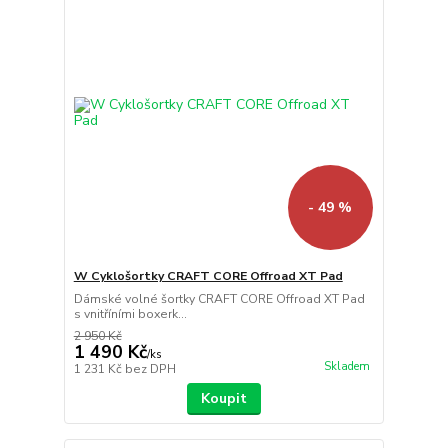
- 49 %
W Cyklošortky CRAFT CORE Offroad XT Pad
Dámské volné šortky CRAFT CORE Offroad XT Pad
s vnitříními boxerk...
2 950 Kč
1 490 Kč
/
ks
Skladem
1 231 Kč
bez DPH
Koupit