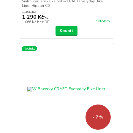
Vnitřní cyklistické kalhotky CRAFT Everyday Bike
Liner Hipster C6...
1 390 Kč
1 290 Kč
/
ks
Skladem
1 066 Kč
bez DPH
Koupit
Novinka
- 7 %