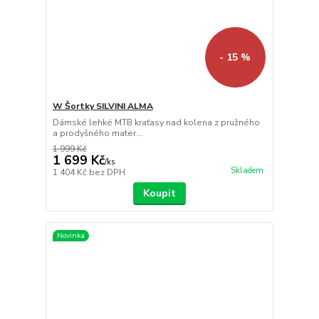
- 15 %
W Šortky SILVINI ALMA
Dámské lehké MTB kraťasy nad kolena z pružného
a prodyšného mater...
1 999 Kč
1 699 Kč
/
ks
Skladem
1 404 Kč
bez DPH
Koupit
Novinka