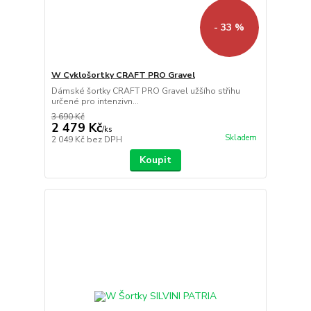
- 33 %
W Cyklošortky CRAFT PRO Gravel
Dámské šortky CRAFT PRO Gravel užšího střihu
určené pro intenzivn...
3 690 Kč
2 479 Kč
/
ks
Skladem
2 049 Kč
bez DPH
Koupit