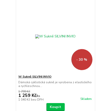
- 30 %
W Sukně SILVINI INVIO
Dámská cyklistická sukně je vyrobena z elastického
a rychleschnou...
1 799 Kč
1 259 Kč
/
ks
Skladem
1 040 Kč
bez DPH
Koupit