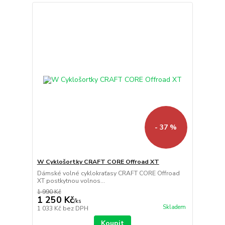
- 37 %
W Cyklošortky CRAFT CORE Offroad XT
Dámské volné cyklokraťasy CRAFT CORE Offroad
XT postkytnou volnos...
1 990 Kč
1 250 Kč
/
ks
Skladem
1 033 Kč
bez DPH
Koupit