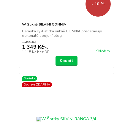
- 10 %
W Sukně SILVINI GONNIA
Dámská cyklistická sukně GONNIA představuje
dokonalé spojení eleg...
1 499 Kč
1 349 Kč
/
ks
Skladem
1 115 Kč
bez DPH
Koupit
Novinka
Doprava ZDARMA