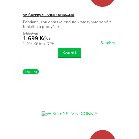
W Šortky SILVINI FABRIANA
Fabriana jsou dámské enduro kraťasy vyrobené z
lehkého a prodyšné...
1 999 Kč
1 699 Kč
/
ks
Skladem
1 404 Kč
bez DPH
Koupit
Novinka