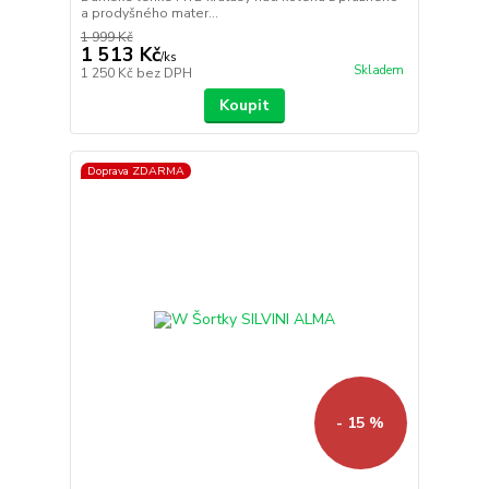
a prodyšného mater...
1 999 Kč
1 513 Kč
/
ks
Skladem
1 250 Kč
bez DPH
Koupit
Doprava ZDARMA
- 15 %