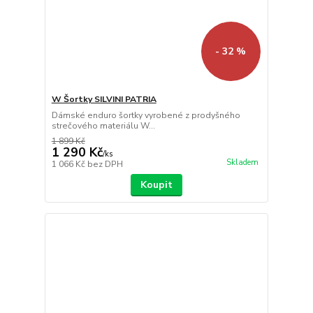
- 32 %
W Šortky SILVINI PATRIA
Dámské enduro šortky vyrobené z prodyšného
strečového materiálu W...
1 899 Kč
1 290 Kč
/
ks
Skladem
1 066 Kč
bez DPH
Koupit