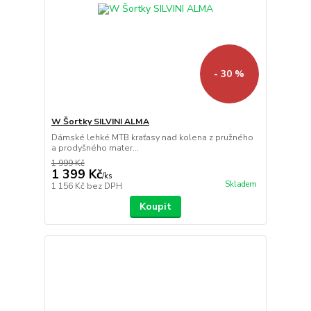
- 30 %
W Šortky SILVINI ALMA
Dámské lehké MTB kraťasy nad kolena z pružného
a prodyšného mater...
1 999 Kč
1 399 Kč
/
ks
Skladem
1 156 Kč
bez DPH
Koupit