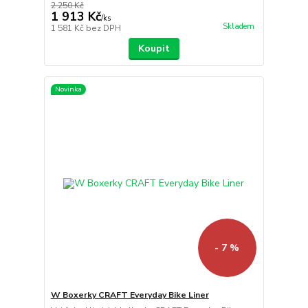
2 250 Kč
1 913 Kč
/
ks
Skladem
1 581 Kč
bez DPH
Koupit
Novinka
- 7 %
W Boxerky CRAFT Everyday Bike Liner