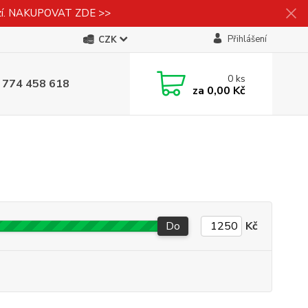
izí. NAKUPOVAT ZDE >>
Přihlášení
CZK
0
ks
 774 458 618
za
0,00 Kč
Do
Kč