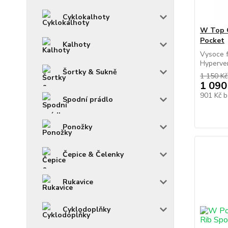
Cyklokalhoty
W Top 
Pocket
Kalhoty
Vysoce f
Hyperven
Šortky & Sukně
1 150 Kč
1 090
901 Kč
b
Spodní prádlo
Ponožky
Čepice & Čelenky
Rukavice
Cyklodoplňky