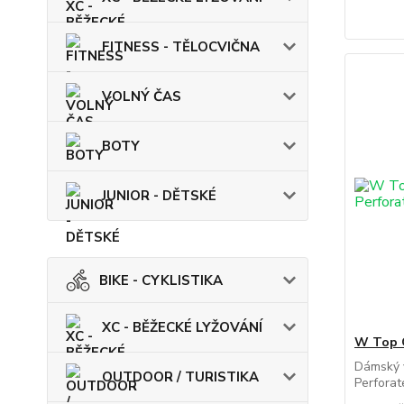
FITNESS - TĚLOCVIČNA
VOLNÝ ČAS
BOTY
JUNIOR - DĚTSKÉ
BIKE - CYKLISTIKA
XC - BĚŽECKÉ LYŽOVÁNÍ
W Top 
Dámský 
OUTDOOR / TURISTIKA
Perforate