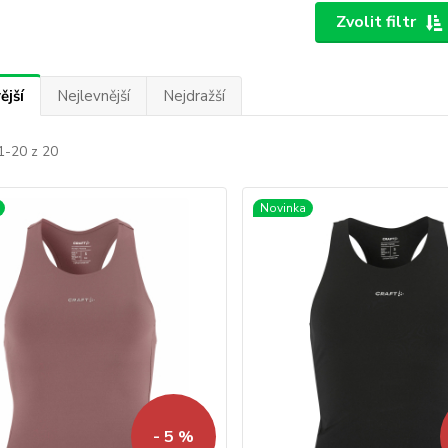
Zvolit filtr
ější
Nejlevnější
Nejdražší
1-20 z 20
Novinka
- 5 %