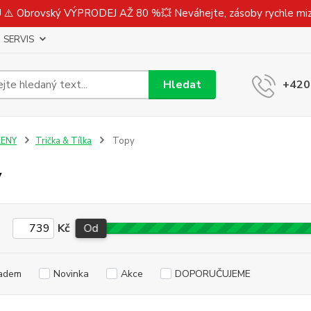
⚠️ Obrovský VÝPRODEJ AŽ 80 %💥 Neváhejte, zásoby rychle m
SERVIS
Hledat
+420
ŽENY
Trička & Tílka
Topy
y
Kč
Od
adem
Novinka
Akce
DOPORUČUJEME