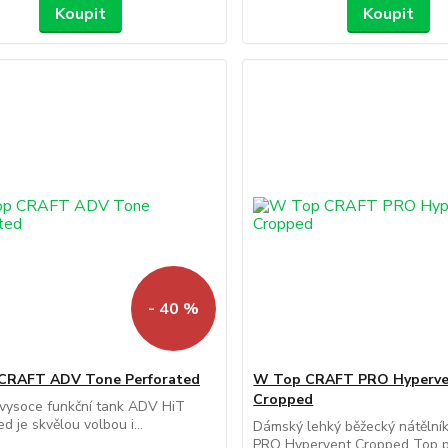
Koupit
Koupit
- 40 %
CRAFT ADV Tone Perforated
W Top CRAFT PRO Hyperv
Cropped
vysoce funkční tank ADV HiT
d je skvělou volbou i...
Dámský lehký běžecký nátěln
PRO Hypervent Cropped Top při