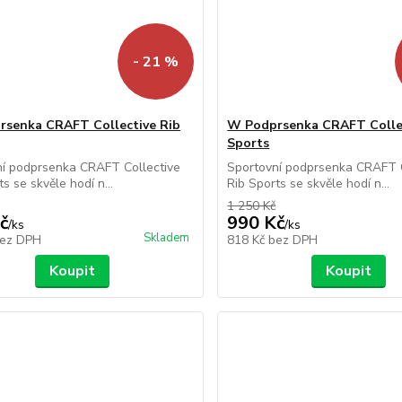
- 21 %
senka CRAFT Collective Rib
W Podprsenka CRAFT Collec
Sports
ní podprsenka CRAFT Collective
Sportovní podprsenka CRAFT C
s se skvěle hodí n...
Rib Sports se skvěle hodí n...
1 250 Kč
č
990 Kč
/
ks
/
ks
Skladem
ez DPH
818 Kč
bez DPH
Koupit
Koupit