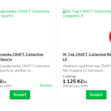
rsenka CRAFT Collective
W Top CRAFT Collective R
 Sports
LS
ní podprsenka CRAFT Collective
Atraktivní sportovní top CRAFT
ports je skvělou vo...
Rib Cropped LS má bezeš...
1 250 Kč
č
1 125 Kč
/
ks
/
ks
Skladem
ez DPH
930 Kč
bez DPH
Koupit
Koupit