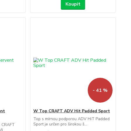
Koupit
- 41 %
ent
W Top CRAFT ADV Hit Padded Sport
Top s mírnou podporou ADV HiT Padded
Sport je určen pro širokou š...
ík CRAFT
...