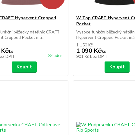
CRAFT Hypervent Cropped
W Top CRAFT Hypervent C
Pocket
unkční běžecký nátělník CRAFT
Vysoce funkční běžecký nátěl
t Cropped Pocket má...
Hypervent Cropped Pocket má.
1 150 Kč
 Kč
1 090 Kč
/
ks
/
ks
Skladem
ez DPH
901 Kč
bez DPH
Koupit
Koupit