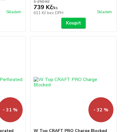
1 250 Kč
739 Kč
/
ks
Skladem
Skladem
611 Kč
bez DPH
Koupit
- 31 %
- 32 %
orated
W Top CRAFT PRO Charge Blocked