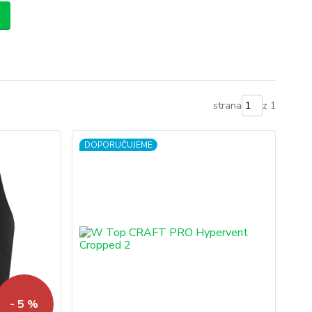
strana
z 1
DOPORUČUJEME
- 5 %