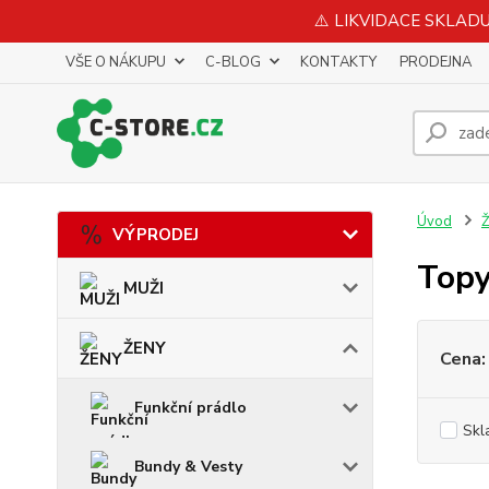
⚠️ LIKVIDACE SKLADU 
VŠE O NÁKUPU
C-BLOG
KONTAKTY
PRODEJNA
Úvod
VÝPRODEJ
Top
MUŽI
ŽENY
Cena:
Funkční prádlo
Skl
Bundy & Vesty