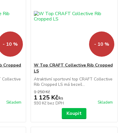
- 10 %
- 10 %
ib Cropped
W Top CRAFT Collective Rib Cropped
LS
 Collective
Atraktivní sportovní top CRAFT Collective
Rib Cropped LS má bezeš...
1 250 Kč
1 125 Kč
/
ks
Skladem
Skladem
930 Kč
bez DPH
Koupit