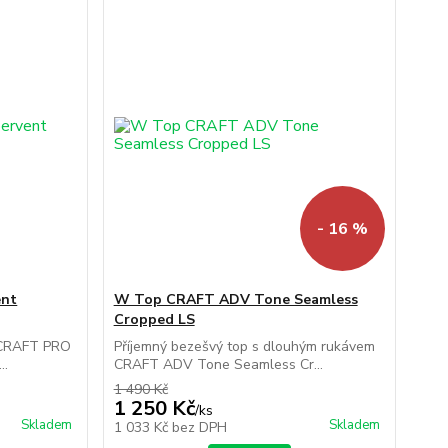
- 16 %
ent
W Top CRAFT ADV Tone Seamless
Cropped LS
 CRAFT PRO
Příjemný bezešvý top s dlouhým rukávem
..
CRAFT ADV Tone Seamless Cr...
1 490 Kč
1 250 Kč
/
ks
Skladem
Skladem
1 033 Kč
bez DPH