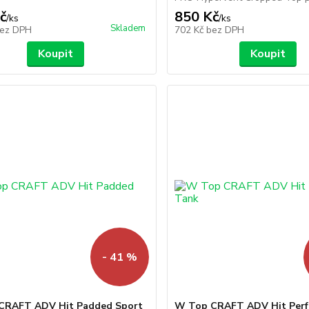
č
850 Kč
/
ks
/
ks
Skladem
ez DPH
702 Kč
bez DPH
Koupit
Koupit
- 41 %
CRAFT ADV Hit Padded Sport
W Top CRAFT ADV Hit Perf