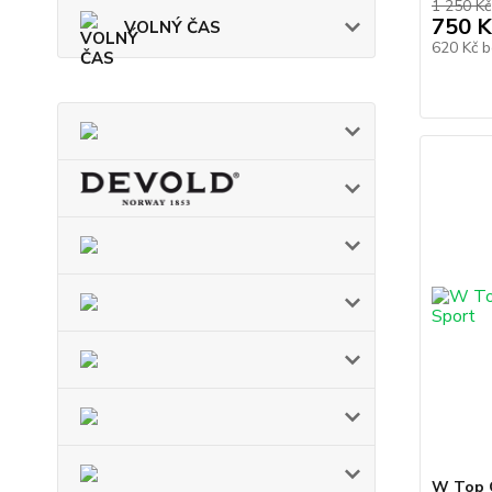
1 250 Kč
750 K
VOLNÝ ČAS
620 Kč
b
W Top 