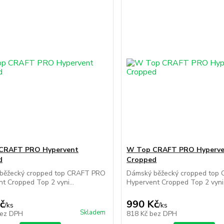
CRAFT PRO Hypervent
W Top CRAFT PRO Hyperv
d
Cropped
běžecký cropped top CRAFT PRO
Dámský běžecký cropped top
t Cropped Top 2 vyni...
Hypervent Cropped Top 2 vyni.
č
990 Kč
/
ks
/
ks
Skladem
ez DPH
818 Kč
bez DPH