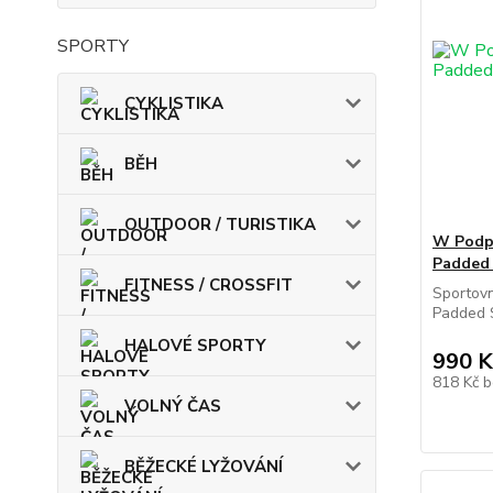
SPORTY
CYKLISTIKA
BĚH
OUTDOOR / TURISTIKA
W Podp
Padded
FITNESS / CROSSFIT
Sportov
Padded S
HALOVÉ SPORTY
990 K
818 Kč
b
VOLNÝ ČAS
BĚŽECKÉ LYŽOVÁNÍ