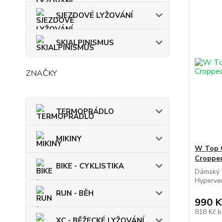
SJEZDOVÉ LYŽOVÁNÍ
SKIALPINISMUS
ZNAČKY
TERMOPRÁDLO
MIKINY
W Top 
Croppe
BIKE - CYKLISTIKA
Dámský 
Hyperven
RUN - BĚH
990 K
818 Kč
b
XC - BĚŽECKÉ LYŽOVÁNÍ