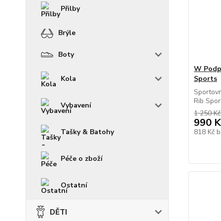
Přilby
Brýle
Boty
W Podpr
Kola
Sports
Sportov
Rib Sport
Vybavení
1 250 Kč
990 K
Tašky & Batohy
818 Kč
b
Péče o zboží
Ostatní
DĚTI