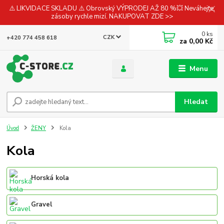
⚠️ LIKVIDACE SKLADU ⚠️ Obrovský VÝPRODEJ AŽ 80 %💥 Neváhejte,
zásoby rychle mizí. NAKUPOVAT ZDE >>
0
ks
CZK
+420 774 458 618
za
0,00 Kč
Menu
Hledat
Úvod
ŽENY
Kola
Kola
Horská kola
Gravel