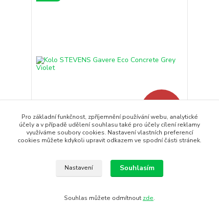
- 10 %
Pro základní funkčnost, zpříjemnění používání webu, analytické
účely a v případě udělení souhlasu také pro účely cílení reklamy
využíváme soubory cookies. Nastavení vlastních preferencí
cookies můžete kdykoli upravit odkazem ve spodní části stránek.
Kolo STEVENS Gavere Eco Concrete Grey Violet
STEVENS Gavere Eco je kvalitní vstupní model do
gravelového světa...
Souhlasím
Nastavení
39 990 Kč
35 991 Kč
Skladem
29 745 Kč
bez DPH
Souhlas můžete odmítnout
zde
.
Koupit