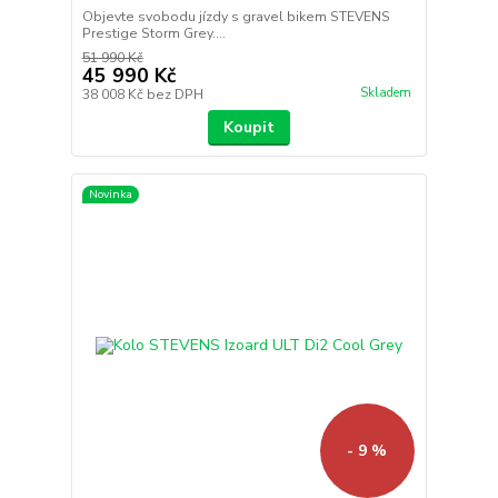
Objevte svobodu jízdy s gravel bikem STEVENS
Prestige Storm Grey....
51 990 Kč
45 990 Kč
Skladem
38 008 Kč
bez DPH
Koupit
Novinka
- 9 %