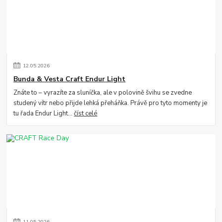
12
.
05
.
2026
Bunda & Vesta Craft Endur Light
Znáte to – vyrazíte za sluníčka, ale v polovině švihu se zvedne
studený vítr nebo přijde lehká přeháňka. Právě pro tyto momenty je
tu řada Endur Light...
číst celé
11
.
05
.
2026