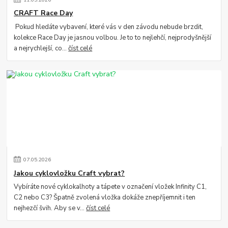
CRAFT Race Day
Pokud hledáte vybavení, které vás v den závodu nebude brzdit,
kolekce Race Day je jasnou volbou. Je to to nejlehčí, nejprodyšnější
a nejrychlejší, co...
číst celé
07
.
05
.
2026
Jakou cyklovložku Craft vybrat?
Vybíráte nové cyklokalhoty a tápete v označení vložek Infinity C1,
C2 nebo C3? Špatně zvolená vložka dokáže znepříjemnit i ten
nejhezčí švih. Aby se v...
číst celé