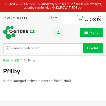
⚠️ LIKVIDACE SKLADU ⚠️ Obrovský VÝPRODEJ AŽ 80 %💥 Neváhejte,
zásoby rychle mizí. NAKUPOVAT ZDE >>
0
ks
CZK
+420 774 458 618
za
0,00 Kč
Menu
Hledat
Úvod
ŽENY
Přilby
Přilby
V této kategorii nebylo nalezeno žádné zboží.