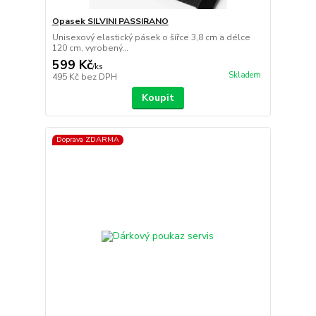
Opasek SILVINI PASSIRANO
Unisexový elastický pásek o šířce 3,8 cm a délce
120 cm, vyrobený...
599 Kč
/
ks
Skladem
495 Kč
bez DPH
Koupit
Doprava ZDARMA