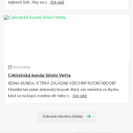
nejhezčí švih. Aby se v...
číst celé
09
.
04
.
2026
Cyklistická bunda Silvini Vetta
JEDNA BUNDA, KTERÁ ZVLÁDNE VŠECHNY ROČNÍ OBDOBÍ
Hledáte ten jeden dokonalý kousek, který vás nenechá ve štychu,
když se na kopci zvedne vítr nebo s...
číst celé
Zobrazit všechny články