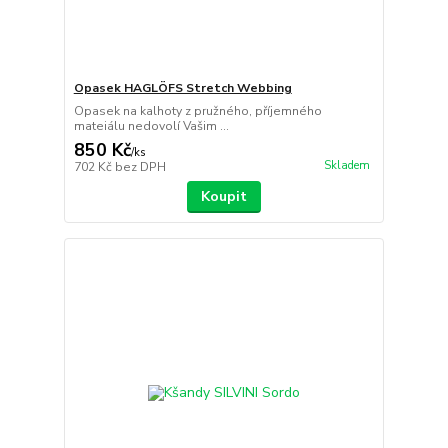
Opasek HAGLÖFS Stretch Webbing
Opasek na kalhoty z pružného, příjemného
mateiálu nedovolí Vašim ...
850 Kč
/
ks
Skladem
702 Kč
bez DPH
Koupit