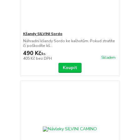
Kšandy SILVINI Sordo
Náhradní kšandy Sordo ke kalhotům. Pokud ztratíte
či poškodíte kš...
490 Kč
/
ks
Skladem
405 Kč
bez DPH
Koupit