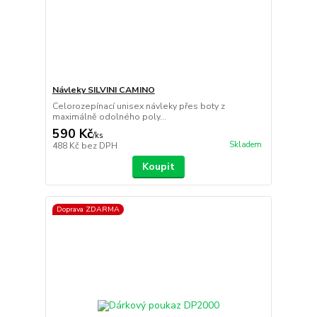
Návleky SILVINI CAMINO
Celorozepínací unisex návleky přes boty z
maximálně odolného poly...
590 Kč
/
ks
Skladem
488 Kč
bez DPH
Koupit
Doprava ZDARMA