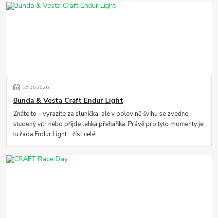
12
.
05
.
2026
Bunda & Vesta Craft Endur Light
Znáte to – vyrazíte za sluníčka, ale v polovině švihu se zvedne
studený vítr nebo přijde lehká přeháňka. Právě pro tyto momenty je
tu řada Endur Light...
číst celé