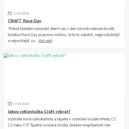
11
.
05
.
2026
CRAFT Race Day
Pokud hledáte vybavení, které vás v den závodu nebude brzdit,
kolekce Race Day je jasnou volbou. Je to to nejlehčí, nejprodyšnější
a nejrychlejší, co...
číst celé
07
.
05
.
2026
Jakou cyklovložku Craft vybrat?
Vybíráte nové cyklokalhoty a tápete v označení vložek Infinity C1,
C2 nebo C3? Špatně zvolená vložka dokáže znepříjemnit i ten