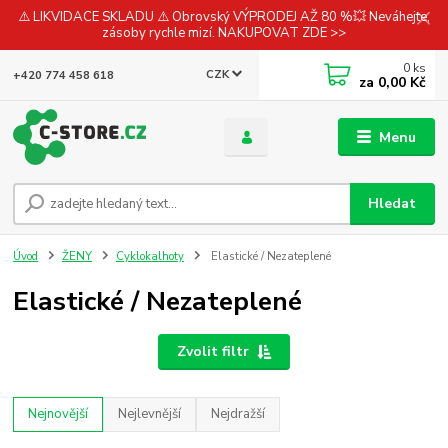
⚠️ LIKVIDACE SKLADU ⚠️ Obrovský VÝPRODEJ AŽ 80 %💥 Neváhejte,
zásoby rychle mizí. NAKUPOVAT ZDE >>
0
ks
CZK
+420 774 458 618
za
0,00 Kč
Menu
Hledat
Úvod
ŽENY
Cyklokalhoty
Elastické / Nezateplené
Elastické / Nezateplené
Zvolit filtr
Nejnovější
Nejlevnější
Nejdražší