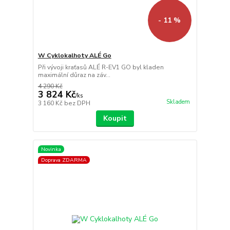
- 11 %
W Cyklokalhoty ALÉ Go
Při vývoji kraťasů ALÉ R-EV1 GO byl kladen
maximální důraz na záv...
4 290 Kč
3 824 Kč
/
ks
Skladem
3 160 Kč
bez DPH
Koupit
Novinka
Doprava ZDARMA