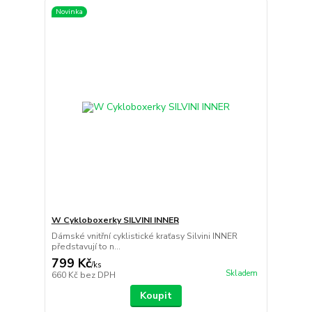
Novinka
W Cykloboxerky SILVINI INNER
Dámské vnitřní cyklistické kraťasy Silvini INNER
představují to n...
799 Kč
/
ks
Skladem
660 Kč
bez DPH
Koupit