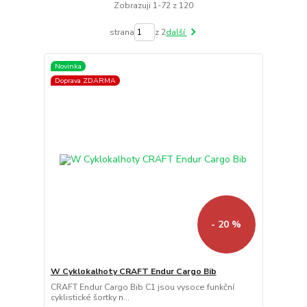
Zobrazuji 1-72 z 120
strana
z 2
další
Novinka
Doprava ZDARMA
- 20 %
W Cyklokalhoty CRAFT Endur Cargo Bib
CRAFT Endur Cargo Bib C1 jsou vysoce funkční
cyklistické šortky n...