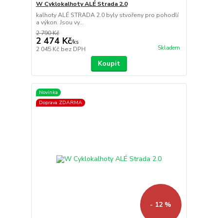
W Cyklokalhoty ALÉ Strada 2.0
kalhoty ALÉ STRADA 2.0 byly stvořeny pro pohodlí
a výkon. Jsou vy...
2 790 Kč
2 474 Kč
/
ks
Skladem
2 045 Kč
bez DPH
Koupit
Novinka
Doprava ZDARMA
- 12 %