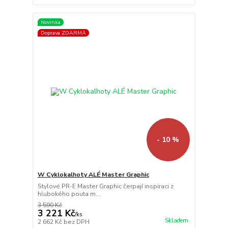
Novinka
Doprava ZDARMA
- 10 %
W Cyklokalhoty ALÉ Master Graphic
Stylové PR-E Master Graphic čerpají inspiraci z
hlubokého pouta m...
3 590 Kč
3 221 Kč
/
ks
Skladem
2 662 Kč
bez DPH