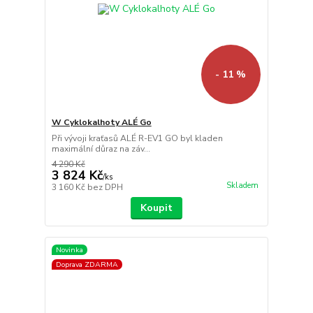
- 11 %
W Cyklokalhoty ALÉ Go
Při vývoji kraťasů ALÉ R-EV1 GO byl kladen
maximální důraz na záv...
4 290 Kč
3 824 Kč
/
ks
Skladem
3 160 Kč
bez DPH
Koupit
Novinka
Doprava ZDARMA