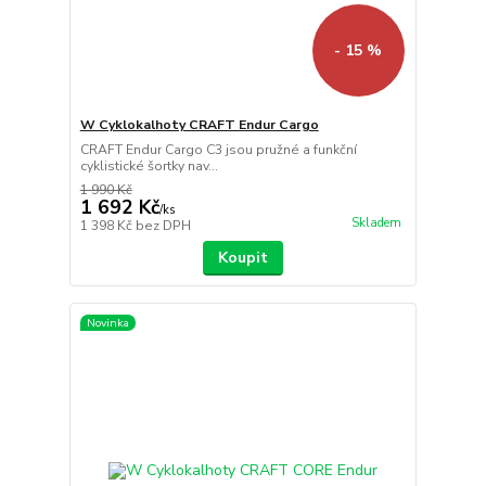
- 15 %
W Cyklokalhoty CRAFT Endur Cargo
CRAFT Endur Cargo C3 jsou pružné a funkční
cyklistické šortky nav...
1 990 Kč
1 692 Kč
/
ks
Skladem
1 398 Kč
bez DPH
Koupit
Novinka