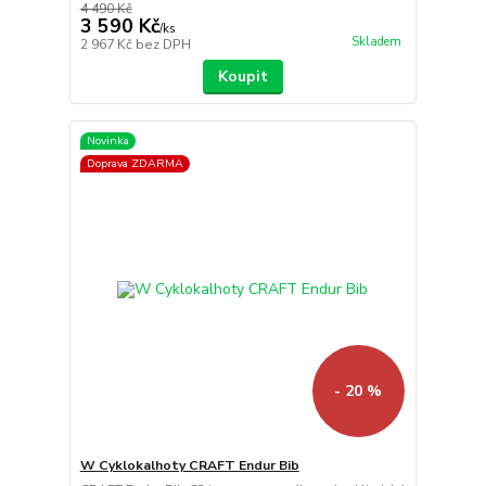
4 490 Kč
3 590 Kč
/
ks
Skladem
2 967 Kč
bez DPH
Koupit
Novinka
Doprava ZDARMA
- 20 %
W Cyklokalhoty CRAFT Endur Bib