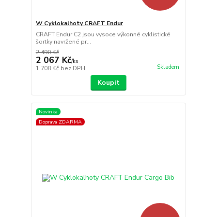
W Cyklokalhoty CRAFT Endur
CRAFT Endur C2 jsou vysoce výkonné cyklistické
šortky navržené pr...
2 490 Kč
2 067 Kč
/
ks
Skladem
1 708 Kč
bez DPH
Koupit
Novinka
Doprava ZDARMA