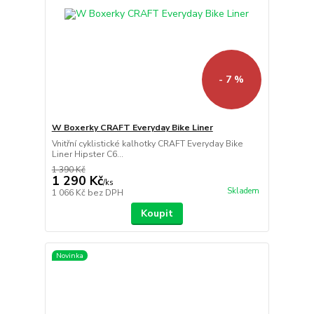
- 7 %
W Boxerky CRAFT Everyday Bike Liner
Vnitřní cyklistické kalhotky CRAFT Everyday Bike
Liner Hipster C6...
1 390 Kč
1 290 Kč
/
ks
Skladem
1 066 Kč
bez DPH
Koupit
Novinka