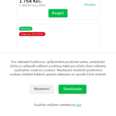
1 754 Kč
/
ks
Skladem
1 450 Kč
bez DPH
Koupit
Novinka
Doprava ZDARMA
Pro základní funkčnost, zpříjemnění používání webu, analytické
účely a v případě udělení souhlasu také pro účely cílení reklamy
využíváme soubory cookies. Nastavení vlastních preferencí
cookies můžete kdykoli upravit odkazem ve spodní části stránek.
- 12 %
Souhlasím
Nastavení
Souhlas můžete odmítnout
zde
.
W Cyklokalhoty ALÉ Traguardo 2.0
kalhoty ALÉ PRAGMA TRAGUARDO 2.0 jsou
univerzální kraťasy s lacle...