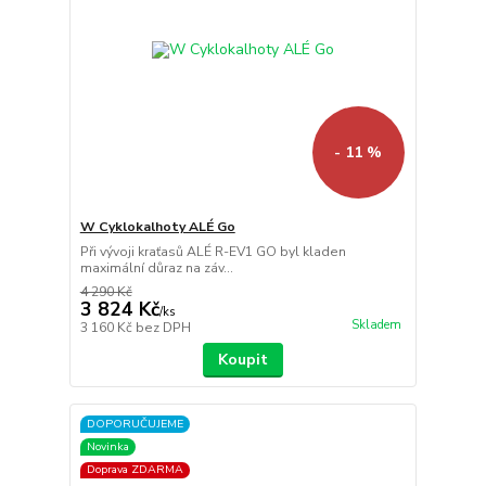
- 11 %
W Cyklokalhoty ALÉ Go
Při vývoji kraťasů ALÉ R-EV1 GO byl kladen
maximální důraz na záv...
4 290 Kč
3 824 Kč
/
ks
Skladem
3 160 Kč
bez DPH
Koupit
DOPORUČUJEME
Novinka
Doprava ZDARMA