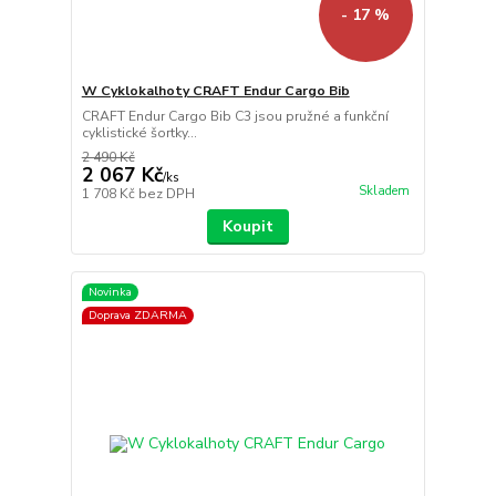
- 17 %
W Cyklokalhoty CRAFT Endur Cargo Bib
CRAFT Endur Cargo Bib C3 jsou pružné a funkční
cyklistické šortky...
2 490 Kč
2 067 Kč
/
ks
Skladem
1 708 Kč
bez DPH
Koupit
Novinka
Doprava ZDARMA