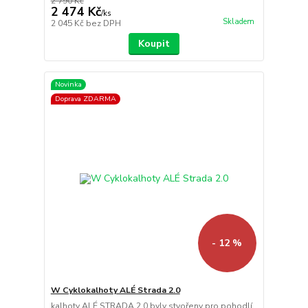
2 790 Kč
2 474 Kč
/
ks
Skladem
2 045 Kč
bez DPH
Koupit
Novinka
Doprava ZDARMA
- 12 %
W Cyklokalhoty ALÉ Strada 2.0
kalhoty ALÉ STRADA 2.0 byly stvořeny pro pohodlí