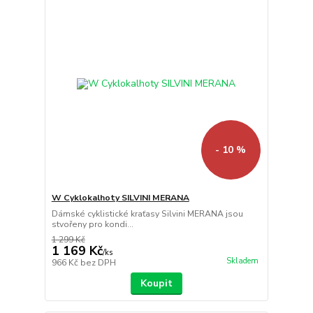
- 10 %
W Cyklokalhoty SILVINI MERANA
Dámské cyklistické kraťasy Silvini MERANA jsou
stvořeny pro kondi...
1 299 Kč
1 169 Kč
/
ks
Skladem
966 Kč
bez DPH
Koupit