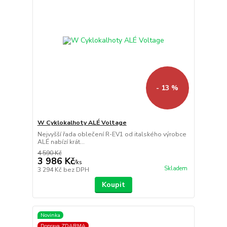
- 13 %
W Cyklokalhoty ALÉ Voltage
Nejvyšší řada oblečení R-EV1 od italského výrobce
ALÉ nabízí krát...
4 590 Kč
3 986 Kč
/
ks
Skladem
3 294 Kč
bez DPH
Koupit
Novinka
Doprava ZDARMA