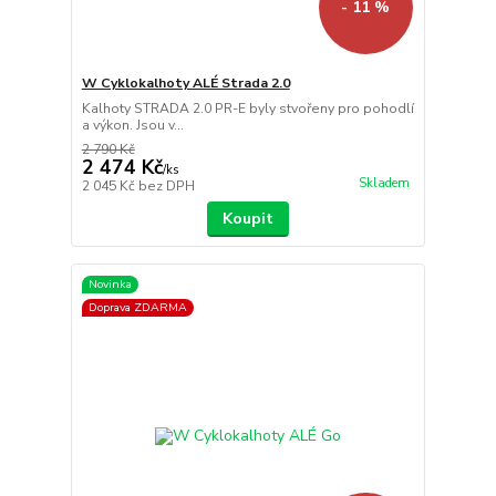
- 11 %
W Cyklokalhoty ALÉ Strada 2.0
Kalhoty STRADA 2.0 PR-E byly stvořeny pro pohodlí
a výkon. Jsou v...
2 790 Kč
2 474 Kč
/
ks
Skladem
2 045 Kč
bez DPH
Koupit
Novinka
Doprava ZDARMA