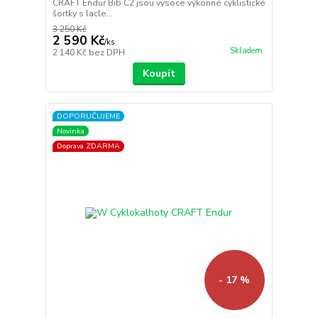
CRAFT Endur Bib C2 jsou vysoce výkonné cyklistické
šortky s lacle...
3 250 Kč
2 590 Kč
/
ks
Skladem
2 140 Kč
bez DPH
Koupit
DOPORUČUJEME
Novinka
Doprava ZDARMA
- 17 %