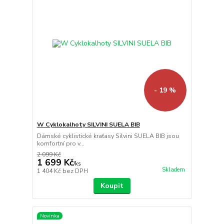
- 19 %
W Cyklokalhoty SILVINI SUELA BIB
Dámské cyklistické kraťasy Silvini SUELA BIB jsou
komfortní pro v...
2 099 Kč
1 699 Kč
/
ks
Skladem
1 404 Kč
bez DPH
Koupit
Novinka