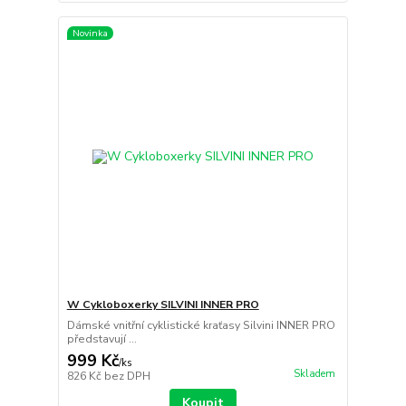
Novinka
W Cykloboxerky SILVINI INNER PRO
Dámské vnitřní cyklistické kraťasy Silvini INNER PRO
představují ...
999 Kč
/
ks
Skladem
826 Kč
bez DPH
Koupit