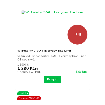
- 7 %
W Boxerky CRAFT Everyday Bike Liner
Vnitřní cyklistické šortky CRAFT Everyday Bike Liner
C4 jsou skvě...
1 390 Kč
1 290 Kč
/
ks
Skladem
1 066 Kč
bez DPH
Koupit
Novinka
Doprava ZDARMA