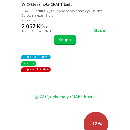
W Cyklokalhoty CRAFT Endur
CRAFT Endur C2 jsou vysoce výkonné cyklistické
šortky navržené pr...
2 490 Kč
2 067 Kč
/
ks
Skladem
1 708 Kč
bez DPH
Koupit
DOPORUČUJEME
Novinka
Doprava ZDARMA
- 17 %