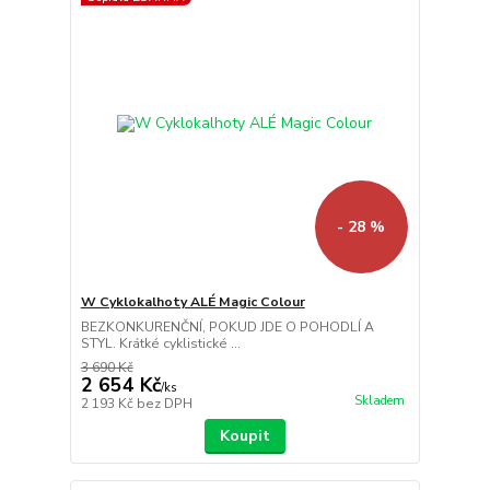
- 28 %
W Cyklokalhoty ALÉ Magic Colour
BEZKONKURENČNÍ, POKUD JDE O POHODLÍ A
STYL. Krátké cyklistické ...
3 690 Kč
2 654 Kč
/
ks
Skladem
2 193 Kč
bez DPH
Koupit