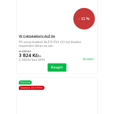
- 11 %
W Cyklokalhoty ALÉ Go
Při vývoji kraťasů ALÉ R-EV1 GO byl kladen
maximální důraz na záv...
4 290 Kč
3 824 Kč
/
ks
Skladem
3 160 Kč
bez DPH
Koupit
Novinka
Doprava ZDARMA