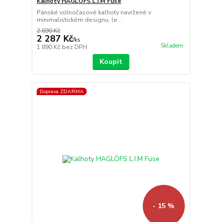
Kalhoty HAGLÖFS L.I.M Fuse
Pánské volnočasové kalhoty navržené v
minimalistickém designu, le...
2 690 Kč
2 287 Kč
/
ks
Skladem
1 890 Kč
bez DPH
Koupit
Doprava ZDARMA
- 15 %