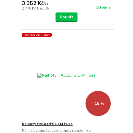
3 352 Kč
/
ks
Skladem
2 770 Kč
bez DPH
Koupit
Doprava ZDARMA
- 15 %
Kalhoty HAGLÖFS L.I.M Fuse
Pánské volnočasové kalhoty navržené v