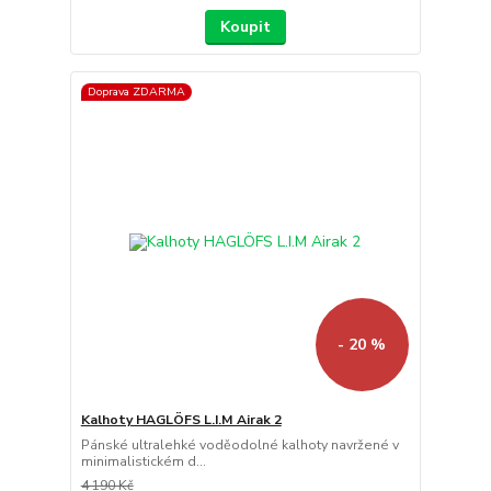
Koupit
Doprava ZDARMA
- 20 %
Kalhoty HAGLÖFS L.I.M Airak 2
Pánské ultralehké voděodolné kalhoty navržené v
minimalistickém d...
4 190 Kč