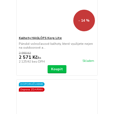
- 14 %
Kalhoty HAGLÖFS Korp Lite
Pánské volnočasové kalhoty, které využijete nejen
na outdoorové a...
2 990 Kč
2 571 Kč
/
ks
Skladem
2 125 Kč
bez DPH
Koupit
DOPORUČUJEME
Doprava ZDARMA