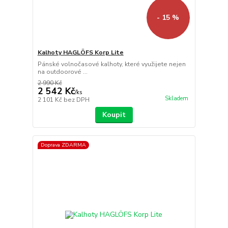
- 15 %
Kalhoty HAGLÖFS Korp Lite
Pánské volnočasové kalhoty, které využijete nejen
na outdoorové ...
2 990 Kč
2 542 Kč
/
ks
Skladem
2 101 Kč
bez DPH
Koupit
Doprava ZDARMA