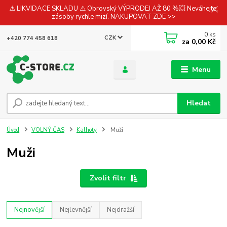
⚠️ LIKVIDACE SKLADU ⚠️ Obrovský VÝPRODEJ AŽ 80 %💥 Neváhejte,
zásoby rychle mizí. NAKUPOVAT ZDE >>
0
ks
CZK
+420 774 458 618
za
0,00 Kč
Menu
Hledat
Úvod
VOLNÝ ČAS
Kalhoty
Muži
Muži
Zvolit filtr
Nejnovější
Nejlevnější
Nejdražší