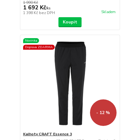
1 990 Kč
1 692 Kč
/
ks
Skladem
1 398 Kč
bez DPH
Koupit
Novinka
Doprava ZDARMA
- 12 %
Kalhoty CRAFT Essence 3