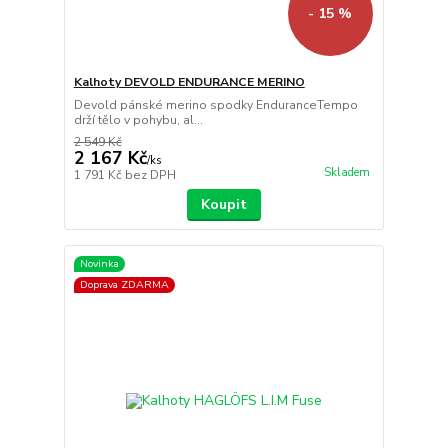
- 15 %
Kalhoty DEVOLD ENDURANCE MERINO
Devold pánské merino spodky EnduranceTempo
drží tělo v pohybu, al...
2 549 Kč
2 167 Kč
/
ks
Skladem
1 791 Kč
bez DPH
Koupit
Novinka
Doprava ZDARMA