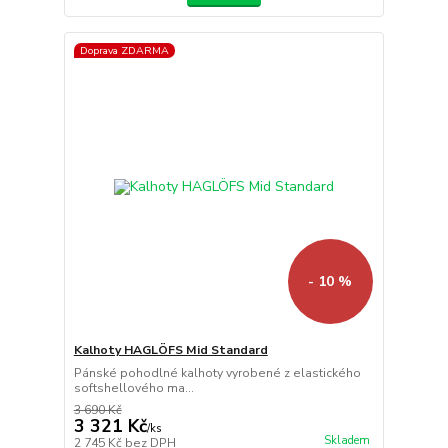
Doprava ZDARMA
- 10 %
Kalhoty HAGLÖFS Mid Standard
Pánské pohodlné kalhoty vyrobené z elastického
softshellového ma...
3 690 Kč
3 321 Kč
/
ks
Skladem
2 745 Kč
bez DPH