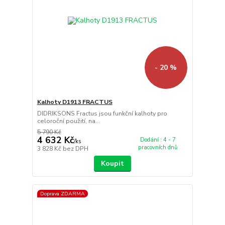
- 20 %
Kalhoty D1913 FRACTUS
DIDRIKSONS Fractus jsou funkční kalhoty pro
celoroční použití, na...
5 790 Kč
4 632 Kč
Dodání : 4 - 7
/
ks
pracovních dnů
3 828 Kč
bez DPH
Koupit
Doprava ZDARMA