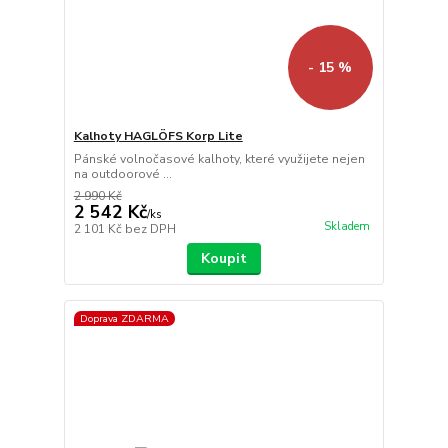
- 15 %
Kalhoty HAGLÖFS Korp Lite
Pánské volnočasové kalhoty, které využijete nejen
na outdoorové ...
2 990 Kč
2 542 Kč
/
ks
Skladem
2 101 Kč
bez DPH
Koupit
Doprava ZDARMA