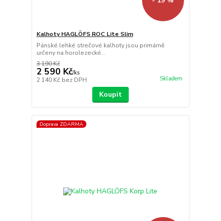
- 19 %
Kalhoty HAGLÖFS ROC Lite Slim
Pánské lehké strečové kalhoty jsou primárně
určeny na horolezecké...
3 190 Kč
2 590 Kč
/
ks
Skladem
2 140 Kč
bez DPH
Koupit
Doprava ZDARMA