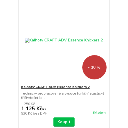
- 10 %
Kalhoty CRAFT ADV Essence Knickers 2
Technicky propracované a vysoce funkční elastické
tříčtvrteční ka...
1 250 Kč
1 125 Kč
/
ks
Skladem
930 Kč
bez DPH
Koupit