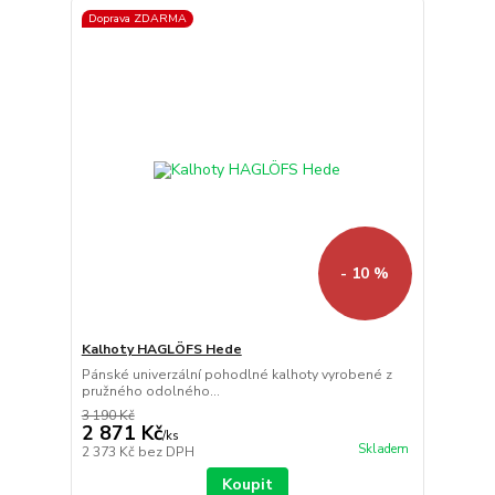
Doprava ZDARMA
- 10 %
Kalhoty HAGLÖFS Hede
Pánské univerzální pohodlné kalhoty vyrobené z
pružného odolného...
3 190 Kč
2 871 Kč
/
ks
Skladem
2 373 Kč
bez DPH
Koupit