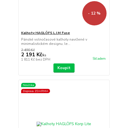
- 12 %
Kalhoty HAGLÖFS L.I.M Fuse
Pánské volnočasové kalhoty navržené v
minimalistickém designu, le...
2 490 Kč
2 191 Kč
/
ks
Skladem
1 811 Kč
bez DPH
Koupit
Novinka
Doprava ZDARMA