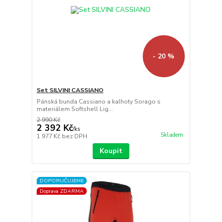
- 20 %
Set SILVINI CASSIANO
Pánská bunda Cassiano a kalhoty Sorago s
materiálem Softshell Lig...
2 990 Kč
2 392 Kč
/
ks
Skladem
1 977 Kč
bez DPH
Koupit
DOPORUČUJEME
Doprava ZDARMA