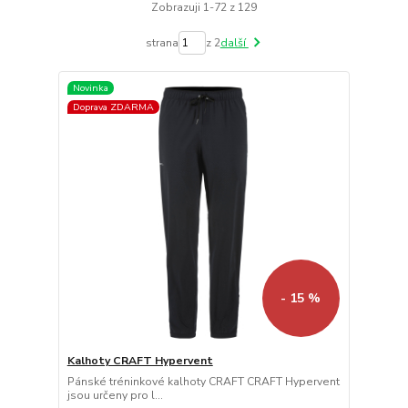
Zobrazuji 1-72 z 129
strana
z 2
další
Novinka
Doprava ZDARMA
- 15 %
Kalhoty CRAFT Hypervent
Pánské tréninkové kalhoty CRAFT CRAFT Hypervent
jsou určeny pro l...