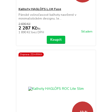
Kalhoty HAGLÖFS L.I.M Fuse
Pánské volnočasové kalhoty navržené v
minimalistickém designu, le...
2 690 Kč
2 287 Kč
/
ks
Skladem
1 890 Kč
bez DPH
Koupit
Doprava ZDARMA