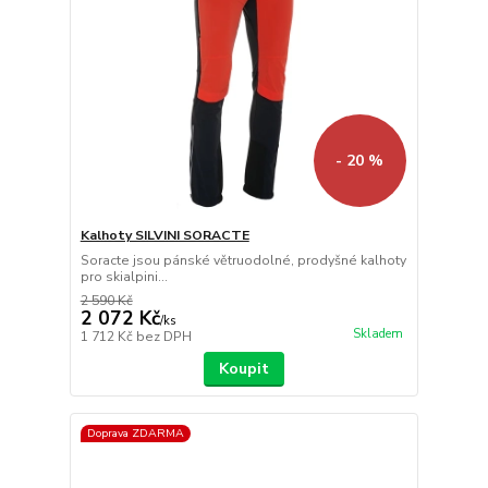
- 20 %
Kalhoty SILVINI SORACTE
Soracte jsou pánské větruodolné, prodyšné kalhoty
pro skialpini...
2 590 Kč
2 072 Kč
/
ks
Skladem
1 712 Kč
bez DPH
Koupit
Doprava ZDARMA