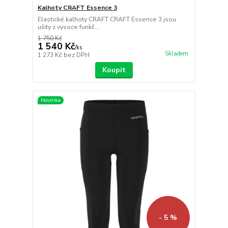
Kalhoty CRAFT Essence 3
Elastické kalhoty CRAFT CRAFT Essence 3 jsou
ušity z vysoce funkč...
1 750 Kč
1 540 Kč
/
ks
Skladem
1 273 Kč
bez DPH
Koupit
Novinka
- 5 %