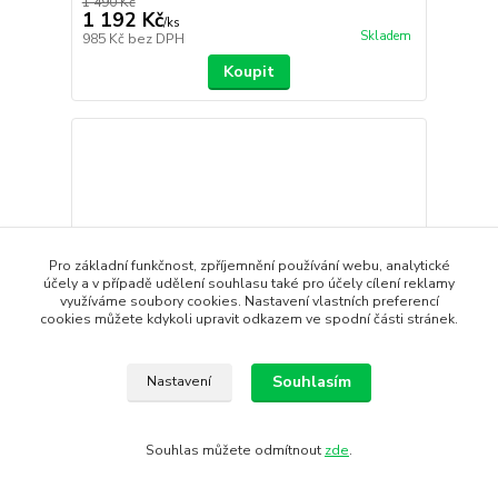
1 490 Kč
1 192 Kč
/
ks
Skladem
985 Kč
bez DPH
Koupit
Pro základní funkčnost, zpříjemnění používání webu, analytické
účely a v případě udělení souhlasu také pro účely cílení reklamy
využíváme soubory cookies. Nastavení vlastních preferencí
cookies můžete kdykoli upravit odkazem ve spodní části stránek.
Souhlasím
Nastavení
- 20 %
Souhlas můžete odmítnout
zde
.
Kalhoty SILVINI SORAGO
Pánské kalhoty Sorago kombinují ochranu, pohodlí