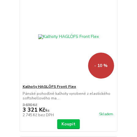
- 10 %
Kalhoty HAGLÖFS Front Flex
Pánské pohodlné kalhoty vyrobené z elastického
softshellového ma...
3 690 Kč
3 321 Kč
/
ks
Skladem
2 745 Kč
bez DPH
Koupit