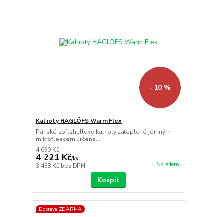
- 10 %
Kalhoty HAGLÖFS Warm Flex
Pánské softshellové kalhoty zateplené jemným
mikrofleecem určené...
4 690 Kč
4 221 Kč
/
ks
Skladem
3 488 Kč
bez DPH
Koupit
Doprava ZDARMA