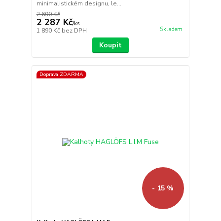
minimalistickém designu, le...
2 690 Kč
2 287 Kč
/
ks
Skladem
1 890 Kč
bez DPH
Koupit
Doprava ZDARMA
- 15 %