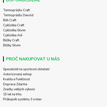
DOPORUČUJEME
Termoprádlo Craft
Termoprádlo Devold
Běh Craft
Cyklistika Craft
Cyklistika Silvini
Cyklistika Alé
Běžky Craft
Běžky Silvini
PROČ NAKUPOVAT U NÁS
Specialisté na sportovní oblečení
Autorizovaný eshop
Kvalita a Funkčnost
Doprava Zdarma
Značky velkých výkonů
15 let na trhu
Průkopník systému 3 vrstev