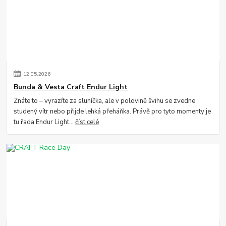
12
.
05
.
2026
Bunda & Vesta Craft Endur Light
Znáte to – vyrazíte za sluníčka, ale v polovině švihu se zvedne
studený vítr nebo přijde lehká přeháňka. Právě pro tyto momenty je
tu řada Endur Light...
číst celé