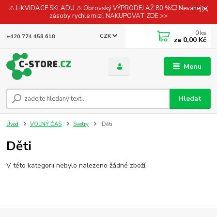
⚠️ LIKVIDACE SKLADU ⚠️ Obrovský VÝPRODEJ AŽ 80 %💥 Neváhejte,
zásoby rychle mizí. NAKUPOVAT ZDE >>
0
ks
CZK
+420 774 458 618
za
0,00 Kč
Menu
Hledat
Úvod
VOLNÝ ČAS
Svetry
Děti
Děti
V této kategorii nebylo nalezeno žádné zboží.