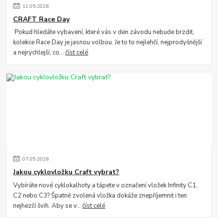
11
.
05
.
2026
CRAFT Race Day
Pokud hledáte vybavení, které vás v den závodu nebude brzdit,
kolekce Race Day je jasnou volbou. Je to to nejlehčí, nejprodyšnější
a nejrychlejší, co...
číst celé
07
.
05
.
2026
Jakou cyklovložku Craft vybrat?
Vybíráte nové cyklokalhoty a tápete v označení vložek Infinity C1,
C2 nebo C3? Špatně zvolená vložka dokáže znepříjemnit i ten
nejhezčí švih. Aby se v...
číst celé