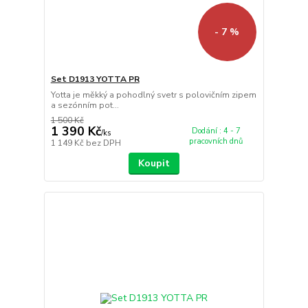
- 7 %
Set D1913 YOTTA PR
Yotta je měkký a pohodlný svetr s polovičním zipem
a sezónním pot...
1 500 Kč
1 390 Kč
Dodání : 4 - 7
/
ks
pracovních dnů
1 149 Kč
bez DPH
Koupit