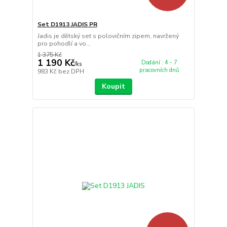
Set D1913 JADIS PR
Jadis je dětský set s polovičním zipem, navržený
pro pohodlí a vo...
1 375 Kč
1 190 Kč
Dodání : 4 - 7
/
ks
pracovních dnů
983 Kč
bez DPH
Koupit