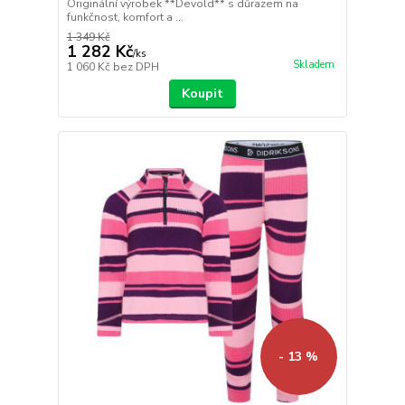
Originální výrobek **Devold** s důrazem na
funkčnost, komfort a ...
1 349 Kč
1 282 Kč
/
ks
Skladem
1 060 Kč
bez DPH
Koupit
- 13 %