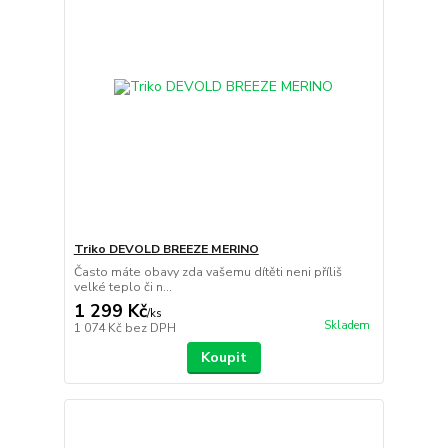
Triko DEVOLD BREEZE MERINO
Často máte obavy zda vašemu dítěti neni příliš
velké teplo či n...
1 299 Kč
/
ks
Skladem
1 074 Kč
bez DPH
Koupit