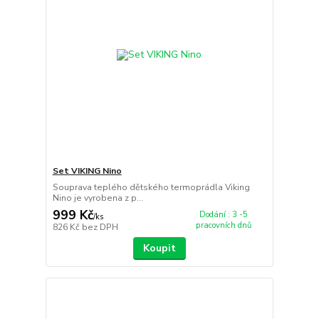
Set VIKING Nino
Souprava teplého dětského termoprádla Viking
Nino je vyrobena z p...
999 Kč
Dodání : 3 -5
/
ks
pracovních dnů
826 Kč
bez DPH
Koupit