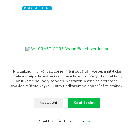
DOPORUČUJEME
Pro základní funkčnost, zpříjemnění používání webu, analytické
účely a v případě udělení souhlasu také pro účely cílení reklamy
- 29 %
využíváme soubory cookies. Nastavení vlastních preferencí
cookies můžete kdykoli upravit odkazem ve spodní části stránek.
Set CRAFT CORE Warm Baselayer Junior
Souhlasím
Nastavení
Dětský funkční set CRAFT Warm je vhodný na
outdoorové aktivity v ...
1 390 Kč
990 Kč
Souhlas můžete odmítnout
zde
.
/
ks
Skladem
818 Kč
bez DPH