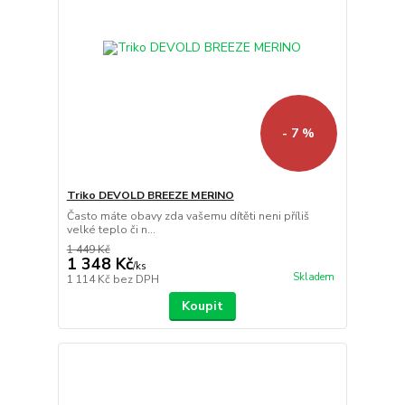
- 7 %
Triko DEVOLD BREEZE MERINO
Často máte obavy zda vašemu dítěti neni příliš
velké teplo či n...
1 449 Kč
1 348 Kč
/
ks
Skladem
1 114 Kč
bez DPH
Koupit