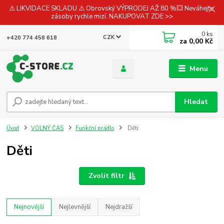
⚠️ LIKVIDACE SKLADU ⚠️ Obrovský VÝPRODEJ AŽ 80 %💥 Neváhejte,
zásoby rychle mizí. NAKUPOVAT ZDE >>
0
ks
CZK
+420 774 458 618
za
0,00 Kč
Menu
Hledat
Úvod
VOLNÝ ČAS
Funkční prádlo
Děti
Děti
Zvolit filtr
Nejnovější
Nejlevnější
Nejdražší