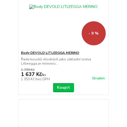
- 9 %
Body DEVOLD LITLEEGGA MERINO
Řada kousků vhodných jako základní vrstva
Litleegga je miniverz...
1 799 Kč
1 637 Kč
/
ks
Skladem
1 353 Kč
bez DPH
Koupit