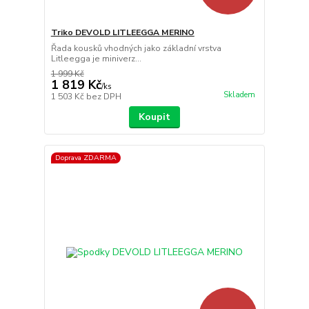
Triko DEVOLD LITLEEGGA MERINO
Řada kousků vhodných jako základní vrstva
Litleegga je miniverz...
1 999 Kč
1 819 Kč
/
ks
Skladem
1 503 Kč
bez DPH
Koupit
Doprava ZDARMA