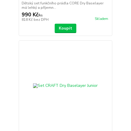
Dětský set funkčního prádla CORE Dry Baselayer
má lehký a příjemn...
990 Kč
/
ks
Skladem
818 Kč
bez DPH
Koupit