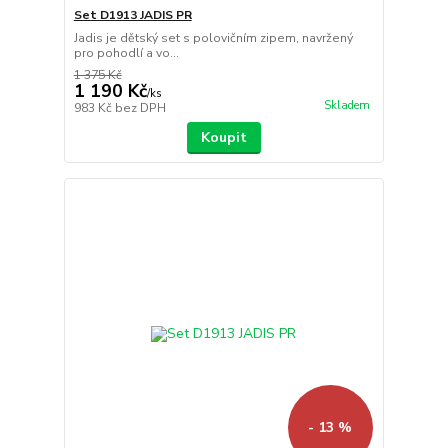
Set D1913 JADIS PR
Jadis je dětský set s polovičním zipem, navržený
pro pohodlí a vo...
1 375 Kč
1 190 Kč
/
ks
Skladem
983 Kč
bez DPH
Koupit
- 13 %