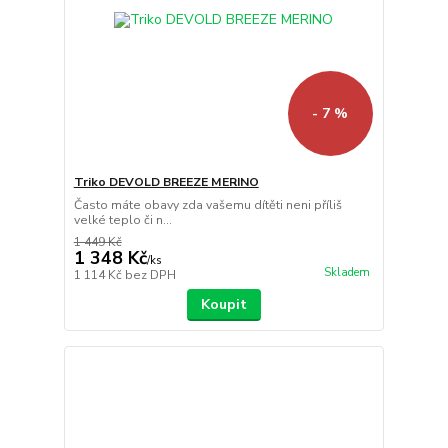
- 7 %
Triko DEVOLD BREEZE MERINO
Často máte obavy zda vašemu dítěti neni příliš
velké teplo či n...
1 449 Kč
1 348 Kč
/
ks
Skladem
1 114 Kč
bez DPH
Koupit