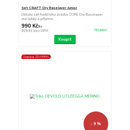
Set CRAFT Dry Baselayer Junior
Dětský set funkčního prádla CORE Dry Baselayer
má lehký a příjemn...
990 Kč
/
ks
Skladem
818 Kč
bez DPH
Koupit
Doprava ZDARMA
- 9 %