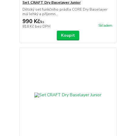
Set CRAFT Dry Baselayer Junior
Dětský set funkčního prádla CORE Dry Baselayer
má lehký a příjemn...
990 Kč
/
ks
Skladem
818 Kč
bez DPH
Koupit