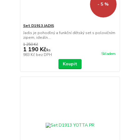
- 5 %
Set D1913 JADIS
Jadis je pohodlný a funkční dětský set s polovičním
zipem, ideáln...
1 250 Kč
1 190 Kč
/
ks
Skladem
983 Kč
bez DPH
Koupit