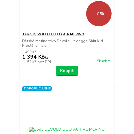
- 7 %
Triko DEVOLD LITLEEGGA MERINO
Dětské merino triko Devold Litleegga Shirt Kid
Prostě jdi i s d...
1 499 Kč
1 394 Kč
/
ks
Skladem
1 152 Kč
bez DPH
Koupit
DOPORUČUJEME