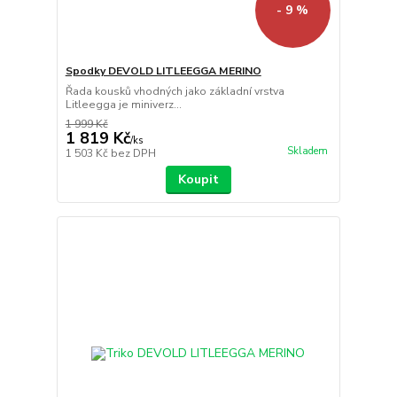
- 9 %
Spodky DEVOLD LITLEEGGA MERINO
Řada kousků vhodných jako základní vrstva
Litleegga je miniverz...
1 999 Kč
1 819 Kč
/
ks
Skladem
1 503 Kč
bez DPH
Koupit