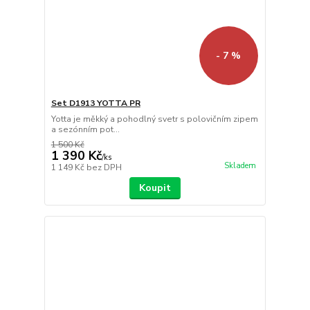
- 7 %
Set D1913 YOTTA PR
Yotta je měkký a pohodlný svetr s polovičním zipem
a sezónním pot...
1 500 Kč
1 390 Kč
/
ks
Skladem
1 149 Kč
bez DPH
Koupit