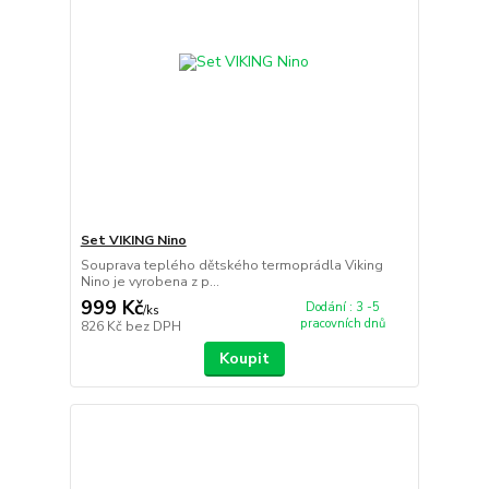
Set VIKING Nino
Souprava teplého dětského termoprádla Viking
Nino je vyrobena z p...
999 Kč
Dodání : 3 -5
/
ks
pracovních dnů
826 Kč
bez DPH
Koupit