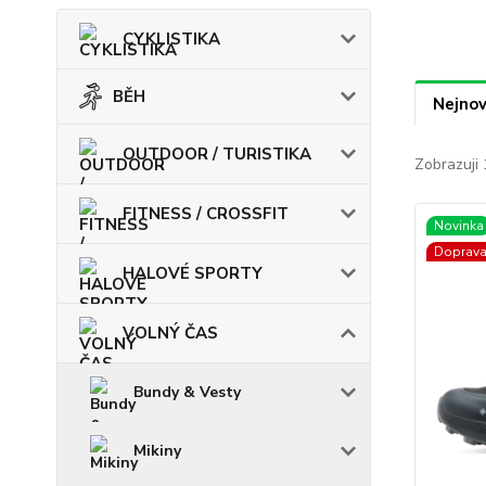
CYKLISTIKA
BĚH
Nejnov
OUTDOOR / TURISTIKA
Zobrazuji 
FITNESS / CROSSFIT
Novinka
Doprav
HALOVÉ SPORTY
VOLNÝ ČAS
Bundy & Vesty
Mikiny