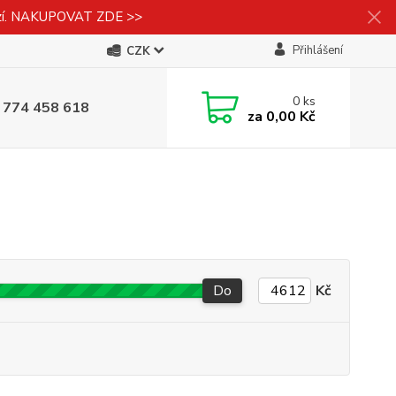
izí. NAKUPOVAT ZDE >>
Přihlášení
CZK
0
ks
 774 458 618
za
0,00 Kč
Do
Kč