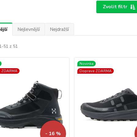
Zvolit filtr
ější
Nejlevnější
Nejdražší
1-51 z 51
Novinka
a ZDARMA
Doprava ZDARMA
- 16 %