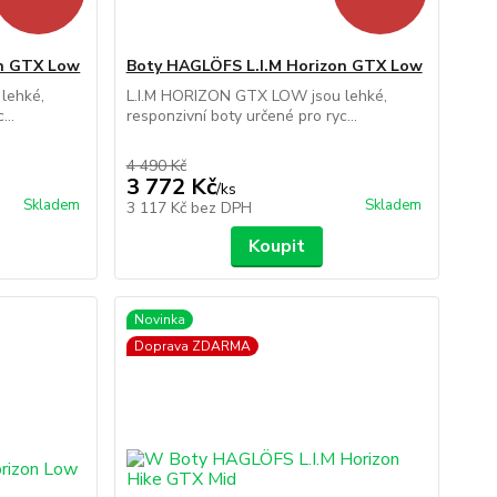
on GTX Low
Boty HAGLÖFS L.I.M Horizon GTX Low
lehké,
L.I.M HORIZON GTX LOW jsou lehké,
...
responzivní boty určené pro ryc...
4 490 Kč
3 772 Kč
/
ks
Skladem
Skladem
3 117 Kč
bez DPH
Koupit
Novinka
Doprava ZDARMA