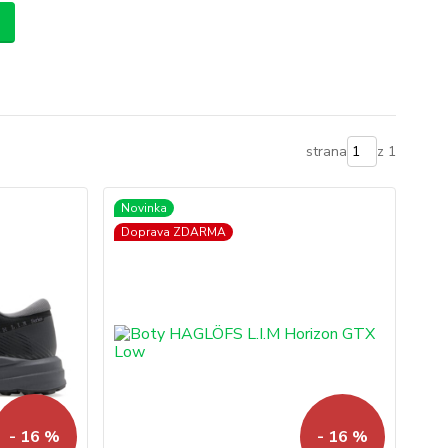
strana
z 1
Novinka
Doprava ZDARMA
- 16 %
- 16 %