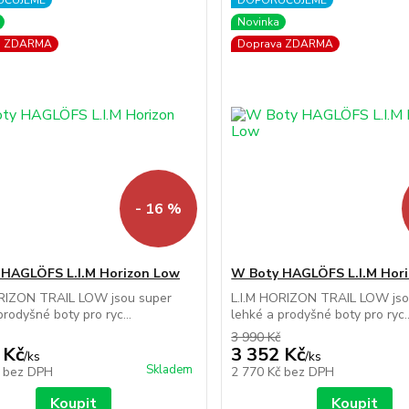
UČUJEME
DOPORUČUJEME
Novinka
a ZDARMA
Doprava ZDARMA
- 16 %
 HAGLÖFS L.I.M Horizon Low
W Boty HAGLÖFS L.I.M Hor
ORIZON TRAIL LOW jsou super
L.I.M HORIZON TRAIL LOW jso
prodyšné boty pro ryc...
lehké a prodyšné boty pro ryc..
3 990 Kč
 Kč
3 352 Kč
/
ks
/
ks
Skladem
č
bez DPH
2 770 Kč
bez DPH
Koupit
Koupit