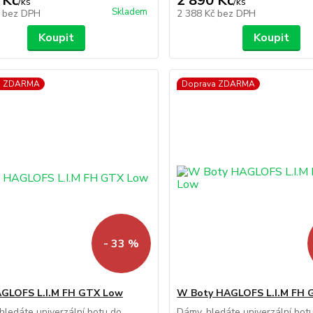
 Kč
2 890 Kč
/
ks
/
ks
Skladem
č
bez DPH
2 388 Kč
bez DPH
Koupit
Koupit
a ZDARMA
Doprava ZDARMA
- 33 %
AGLOFS L.I.M FH GTX Low
W Boty HAGLOFS L.I.M FH 
hledáte univerzální botu do
Dámy, hledáte univerzální bot