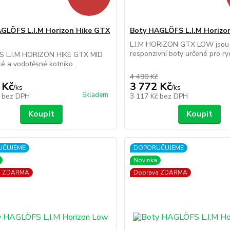
GLÖFS L.I.M Horizon Hike GTX
Boty HAGLÖFS L.I.M Horiz
L.I.M HORIZON GTX LOW jsou 
responzivní boty určené pro ryc
 L.I.M HORIZON HIKE GTX MID
ké a vodotěsné kotníko...
4 490 Kč
 Kč
3 772 Kč
/
ks
/
ks
Skladem
č
bez DPH
3 117 Kč
bez DPH
Koupit
Koupit
UČUJEME
DOPORUČUJEME
Novinka
a ZDARMA
Doprava ZDARMA