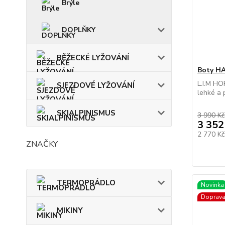
Brýle
DOPLŇKY
BĚŽECKÉ LYŽOVÁNÍ
Boty HA
L.I.M H
SJEZDOVÉ LYŽOVÁNÍ
lehké a 
SKIALPINISMUS
3 990 Kč
3 352
2 770 K
ZNAČKY
TERMOPRÁDLO
Novinka
Doprav
MIKINY