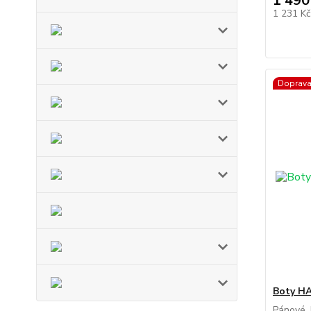
1 490
1 231 K
Doprav
Boty H
Pánové, 