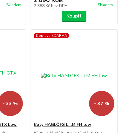
2 890 Kč
/
ks
Skladem
Skladem
2 388 Kč
bez DPH
Koupit
Doprava ZDARMA
- 33 %
- 37 %
GTX Low
Boty HAGLÖFS L.I.M FH low
u do
Pánové, hledáte univerzální botu do