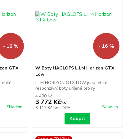
- 16 %
- 16 %
izon GTX
W Boty HAGLÖFS L.I.M Horizon GTX
Low
lehké,
L.I.M HORIZON GTX LOW jsou lehké,
.
responzivní boty určené pro ry...
4 490 Kč
3 772 Kč
/
ks
Skladem
Skladem
3 117 Kč
bez DPH
Koupit