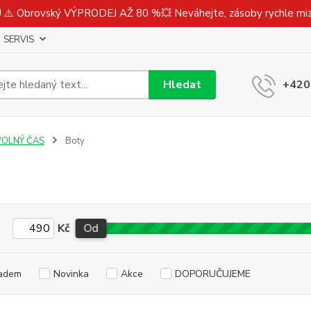
⚠️ Obrovský VÝPRODEJ AŽ 80 %💥 Neváhejte, zásoby rychle m
SERVIS
Hledat
+420
VOLNÝ ČAS
Boty
Kč
Od
adem
Novinka
Akce
DOPORUČUJEME