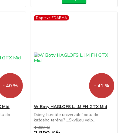
Doprava ZDARMA
- 40 %
- 41 %
X Mid
W Boty HAGLOFS L.I.M FH GTX Mid
otu do
Dámy, hledáte univerzální botu do
.
každého terénu? ...Skvělou volb...
4 890 Kč