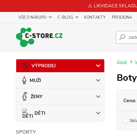
⚠️ LIKVIDACE SKLADU 
VŠE O NÁKUPU
C-BLOG
KONTAKTY
PRODEJNA
Úvod
VÝPRODEJ
Boty
MUŽI
ŽENY
Cena:
DĚTI
Skl
SPORTY