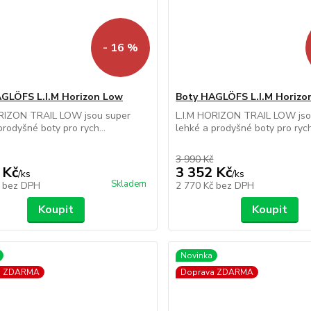
- 16 %
GLÖFS L.I.M Horizon Low
Boty HAGLÖFS L.I.M Horizo
ORIZON TRAIL LOW jsou super
L.I.M HORIZON TRAIL LOW jso
prodyšné boty pro rych...
lehké a prodyšné boty pro rych.
3 990 Kč
 Kč
3 352 Kč
/
ks
/
ks
Skladem
č
bez DPH
2 770 Kč
bez DPH
Koupit
Koupit
Novinka
a ZDARMA
Doprava ZDARMA