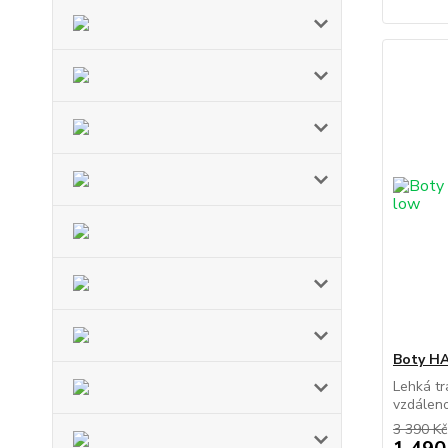
Boty HA
Lehká tr
vzdálenos
3 390 Kč