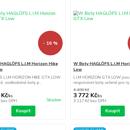
- 16 %
HAGLÖFS L.I.M Horizon Hike
W Boty HAGLÖFS L.I.M Hor
w
Low
 L.I.M HORIZON HIKE GTX LOW
L.I.M HORIZON GTX LOW jsou 
ké, voděodolné boty p...
responzivní boty určené pro ry..
4 490 Kč
 Kč
3 772 Kč
/
ks
/
ks
Skladem
č
bez DPH
3 117 Kč
bez DPH
Koupit
Koupit