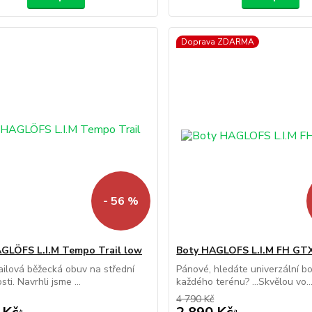
Doprava ZDARMA
- 56 %
GLÖFS L.I.M Tempo Trail low
Boty HAGLOFS L.I.M FH GT
ailová běžecká obuv na střední
Pánové, hledáte univerzální b
ti. Navrhli jsme ...
každého terénu? ...Skvělou vo..
4 790 Kč