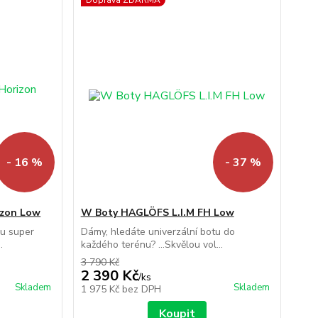
Doprava ZDARMA
- 16 %
- 37 %
izon Low
W Boty HAGLÖFS L.I.M FH Low
u super
Dámy, hledáte univerzální botu do
.
každého terénu? ...Skvělou vol...
3 790 Kč
2 390 Kč
/
ks
Skladem
Skladem
1 975 Kč
bez DPH
Koupit