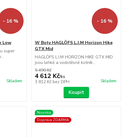
- 16 %
- 16 %
n Low
W Boty HAGLÖFS L.I.M Horizon Hike
GTX Mid
u super
..
HAGLÖFS L.I.M HORIZON HIKE GTX MID
jsou lehké a vodotěsné kotník...
5 490 Kč
4 612 Kč
/
ks
Skladem
Skladem
3 812 Kč
bez DPH
Koupit
Novinka
Doprava ZDARMA