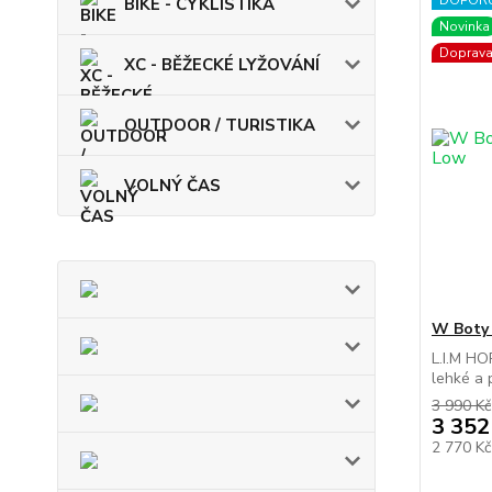
DOPOR
BIKE - CYKLISTIKA
Novinka
Doprav
XC - BĚŽECKÉ LYŽOVÁNÍ
OUTDOOR / TURISTIKA
VOLNÝ ČAS
W Boty
L.I.M H
lehké a 
3 990 Kč
3 352
2 770 K