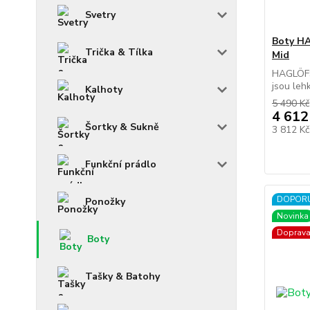
Svetry
Boty HA
Trička & Tílka
Mid
HAGLÖFS
jsou leh
Kalhoty
5 490 Kč
4 612
Šortky & Sukně
3 812 K
Funkční prádlo
DOPOR
Ponožky
Novinka
Doprav
Boty
Tašky & Batohy