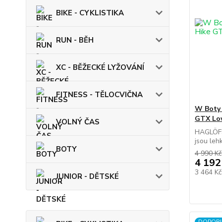
BIKE - CYKLISTIKA
RUN - BĚH
XC - BĚŽECKÉ LYŽOVÁNÍ
FITNESS - TĚLOCVIČNA
W Boty 
GTX Lo
VOLNÝ ČAS
HAGLÖFS
jsou leh
BOTY
4 990 Kč
4 192
3 464 K
JUNIOR - DĚTSKÉ