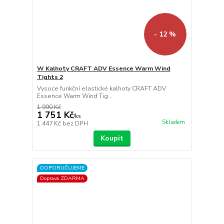
- 12 %
W Kalhoty CRAFT ADV Essence Warm Wind
Tights 2
Vysoce funkční elastické kalhoty CRAFT ADV
Essence Warm Wind Tig...
1 990 Kč
1 751 Kč
/
ks
Skladem
1 447 Kč
bez DPH
Koupit
DOPORUČUJEME
Doprava ZDARMA