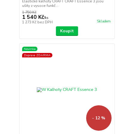
Elastické kalhoty CRAFT CRAFT Essence 3 jsou
ušity z vysoce funkč...
1 750 Kč
1 540 Kč
/
ks
Skladem
1 273 Kč
bez DPH
Koupit
Novinka
Doprava ZDARMA
- 12 %