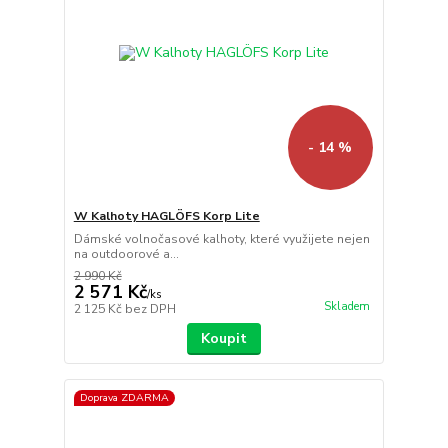
- 14 %
W Kalhoty HAGLÖFS Korp Lite
Dámské volnočasové kalhoty, které využijete nejen
na outdoorové a...
2 990 Kč
2 571 Kč
/
ks
Skladem
2 125 Kč
bez DPH
Koupit
Doprava ZDARMA