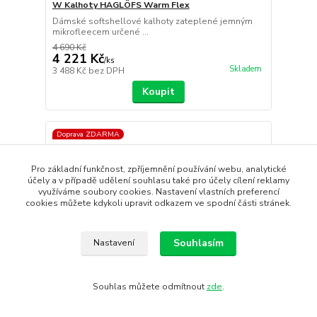
W Kalhoty HAGLÖFS Warm Flex
Dámské softshellové kalhoty zateplené jemným
mikrofleecem určené ...
4 690 Kč
4 221 Kč
/
ks
Skladem
3 488 Kč
bez DPH
Koupit
Doprava ZDARMA
Pro základní funkčnost, zpříjemnění používání webu, analytické
účely a v případě udělení souhlasu také pro účely cílení reklamy
využíváme soubory cookies. Nastavení vlastních preferencí
cookies můžete kdykoli upravit odkazem ve spodní části stránek.
Souhlasím
Nastavení
Souhlas můžete odmítnout
zde
.
- 10 %