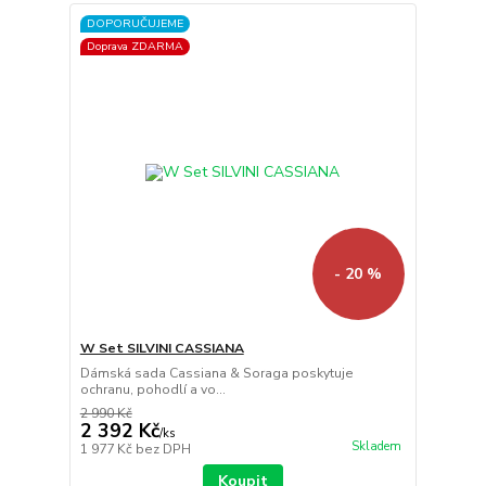
DOPORUČUJEME
Doprava ZDARMA
- 20 %
W Set SILVINI CASSIANA
Dámská sada Cassiana & Soraga poskytuje
ochranu, pohodlí a vo...
2 990 Kč
2 392 Kč
/
ks
Skladem
1 977 Kč
bez DPH
Koupit