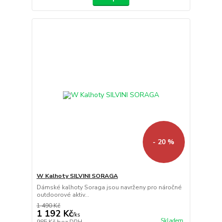
- 20 %
W Kalhoty SILVINI SORAGA
Dámské kalhoty Soraga jsou navrženy pro náročné
outdoorové aktiv...
1 490 Kč
1 192 Kč
/
ks
Skladem
985 Kč
bez DPH