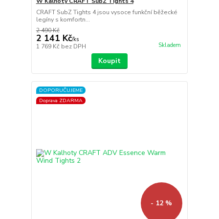
W Kalhoty CRAFT SubZ Tights 4
CRAFT SubZ Tights 4 jsou vysoce funkční běžecké
legíny s komfortn...
2 490 Kč
2 141 Kč
/
ks
Skladem
1 769 Kč
bez DPH
Koupit
DOPORUČUJEME
Doprava ZDARMA
- 12 %