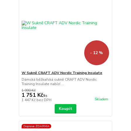
- 12 %
W Sukně CRAFT ADV Nordic Training Insulate
Dámská běžkařská sukně CRAFT ADV Nordic
Training Insulate nabízí ...
1 990 Kč
1 751 Kč
/
ks
Skladem
1 447 Kč
bez DPH
Koupit
Doprava ZDARMA