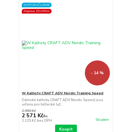
DOPORUČUJEME
Doprava ZDARMA
- 14 %
W Kalhoty CRAFT ADV Nordic Training Speed
Dámské kalhoty CRAFT ADV Nordic Speed jsou
určeny pro běžecké lyž...
2 990 Kč
2 571 Kč
/
ks
Skladem
2 125 Kč
bez DPH
Koupit