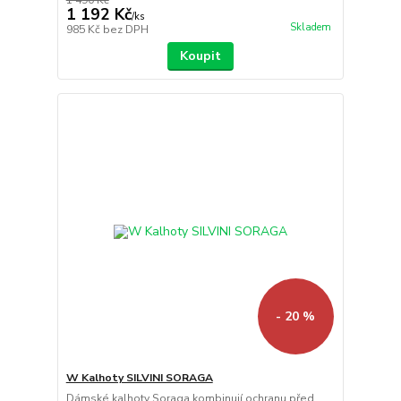
1 490 Kč
1 192 Kč
/
ks
Skladem
985 Kč
bez DPH
Koupit
- 20 %
W Kalhoty SILVINI SORAGA
Dámské kalhoty Soraga kombinují ochranu před