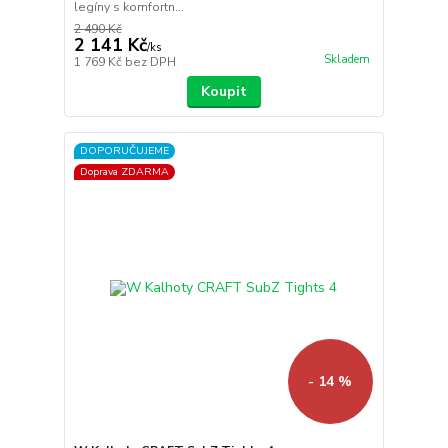
legíny s komfortn...
2 490 Kč
2 141 Kč
/
ks
Skladem
1 769 Kč
bez DPH
Koupit
DOPORUČUJEME
Doprava ZDARMA
- 14 %