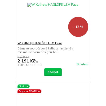
- 12 %
W Kalhoty HAGLÖFS L.I.M Fuse
Dámské volnočasové kalhoty navržené v
minimalistickém designu, le...
2 490 Kč
2 191 Kč
/
ks
Skladem
1 811 Kč
bez DPH
Koupit
Novinka
Doprava ZDARMA