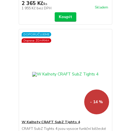
2 365 Kč
/
ks
Skladem
1 955 Kč
bez DPH
Koupit
DOPORUČUJEME
Doprava ZDARMA
- 14 %
W Kalhoty CRAFT SubZ Tights 4
CRAFT SubZ Tights 4 jsou vysoce funkční běžecké