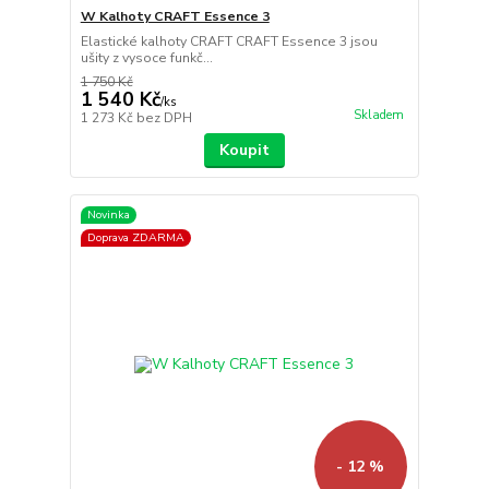
W Kalhoty CRAFT Essence 3
Elastické kalhoty CRAFT CRAFT Essence 3 jsou
ušity z vysoce funkč...
1 750 Kč
1 540 Kč
/
ks
Skladem
1 273 Kč
bez DPH
Koupit
Novinka
Doprava ZDARMA
- 12 %