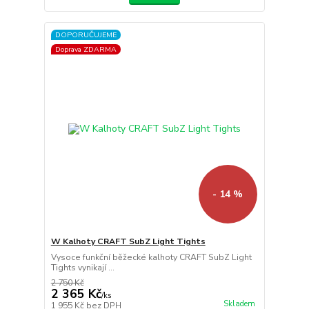
DOPORUČUJEME
Doprava ZDARMA
- 14 %
W Kalhoty CRAFT SubZ Light Tights
Vysoce funkční běžecké kalhoty CRAFT SubZ Light
Tights vynikají ...
2 750 Kč
2 365 Kč
/
ks
Skladem
1 955 Kč
bez DPH