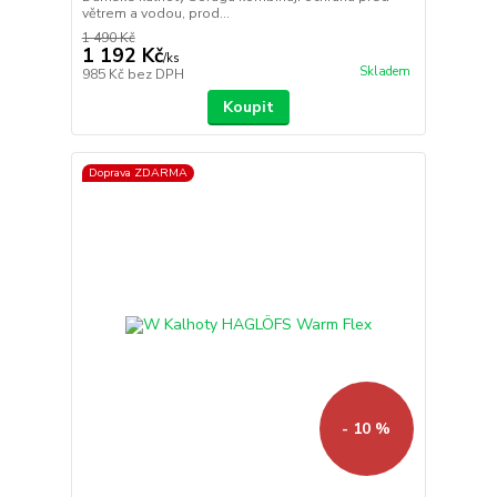
větrem a vodou, prod...
1 490 Kč
1 192 Kč
/
ks
Skladem
985 Kč
bez DPH
Koupit
Doprava ZDARMA
- 10 %