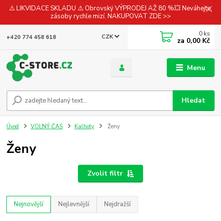
⚠️ LIKVIDACE SKLADU ⚠️ Obrovský VÝPRODEJ AŽ 80 %💥 Neváhejte,
zásoby rychle mizí. NAKUPOVAT ZDE >>
0
ks
CZK
+420 774 458 618
za
0,00 Kč
Menu
Hledat
Úvod
VOLNÝ ČAS
Kalhoty
Ženy
Ženy
Zvolit filtr
Nejnovější
Nejlevnější
Nejdražší