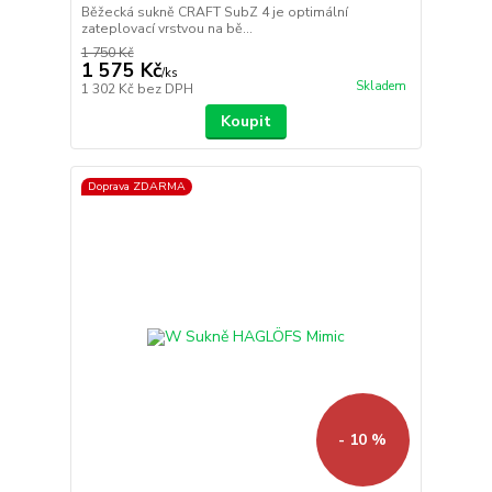
Běžecká sukně CRAFT SubZ 4 je optimální
zateplovací vrstvou na bě...
1 750 Kč
1 575 Kč
/
ks
Skladem
1 302 Kč
bez DPH
Koupit
Doprava ZDARMA
- 10 %