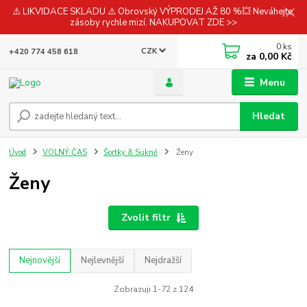
⚠️ LIKVIDACE SKLADU ⚠️ Obrovský VÝPRODEJ AŽ 80 %💥 Neváhejte,
zásoby rychle mizí. NAKUPOVAT ZDE >>
0
ks
CZK
+420 774 458 618
za
0,00 Kč
Menu
Hledat
Úvod
VOLNÝ ČAS
Šortky & Sukně
Ženy
Ženy
Zvolit filtr
Nejnovější
Nejlevnější
Nejdražší
Zobrazuji 1-72 z 124