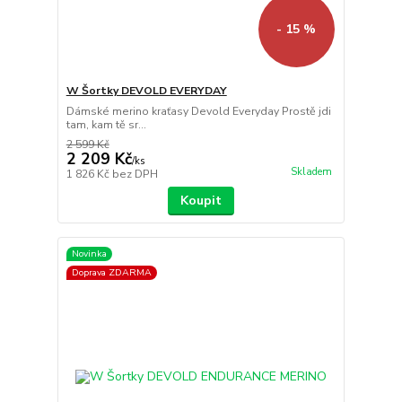
- 15 %
W Šortky DEVOLD EVERYDAY
Dámské merino kraťasy Devold Everyday Prostě jdi
tam, kam tě sr...
2 599 Kč
2 209 Kč
/
ks
Skladem
1 826 Kč
bez DPH
Koupit
Novinka
Doprava ZDARMA