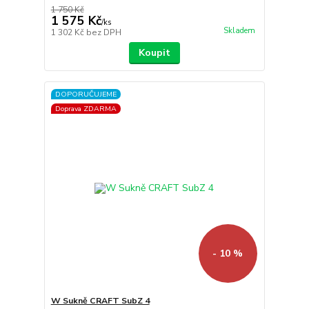
1 750 Kč
1 575 Kč
/
ks
Skladem
1 302 Kč
bez DPH
Koupit
DOPORUČUJEME
Doprava ZDARMA
- 10 %
W Sukně CRAFT SubZ 4