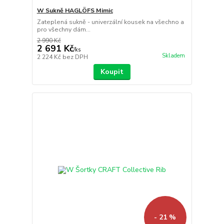
W Sukně HAGLÖFS Mimic
Zateplená sukně - univerzální kousek na všechno a
pro všechny dám...
2 990 Kč
2 691 Kč
/
ks
Skladem
2 224 Kč
bez DPH
Koupit
- 21 %