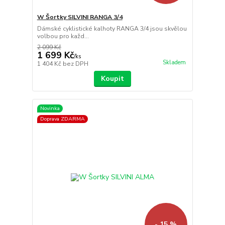
W Šortky SILVINI RANGA 3/4
Dámské cyklistické kalhoty RANGA 3/4 jsou skvělou
volbou pro každ...
2 099 Kč
1 699 Kč
/
ks
Skladem
1 404 Kč
bez DPH
Koupit
Novinka
Doprava ZDARMA
- 15 %