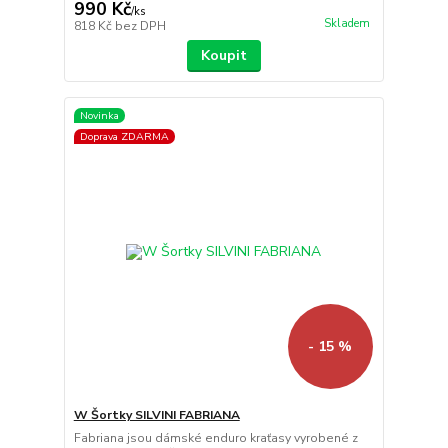
990 Kč
/
ks
Skladem
818 Kč
bez DPH
Koupit
Novinka
Doprava ZDARMA
- 15 %
W Šortky SILVINI FABRIANA
Fabriana jsou dámské enduro kraťasy vyrobené z