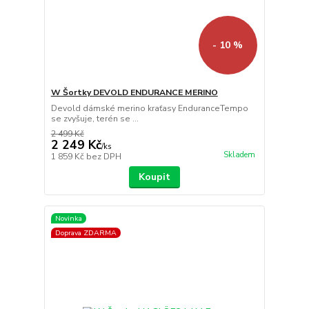
- 10 %
W Šortky DEVOLD ENDURANCE MERINO
Devold dámské merino kraťasy EnduranceTempo
se zvyšuje, terén se ...
2 499 Kč
2 249 Kč
/
ks
Skladem
1 859 Kč
bez DPH
Koupit
Novinka
Doprava ZDARMA