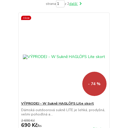
strana
z 2
další
Akce
- 74 %
VÝPRODEJ - W Sukně HAGLÖFS Lite skort
Dámská outdoorová sukně LITE je lehká, prodyšná,
velmi pohodlná a...
2 690 Kč
690 Kč
/
ks