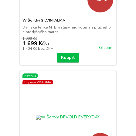
W Šortky SILVINI ALMA
Dámské lehké MTB kraťasy nad kolena z pružného
a prodyšného mater...
1 999 Kč
1 699 Kč
/
ks
Skladem
1 404 Kč
bez DPH
Koupit
Novinka
Doprava ZDARMA