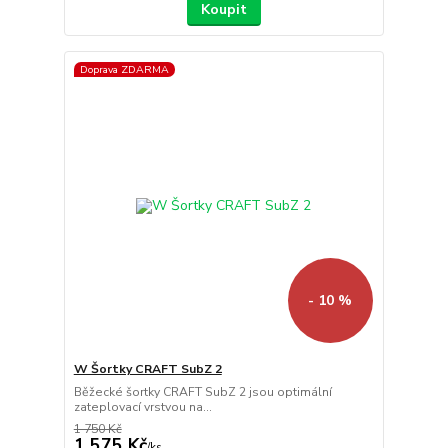
Koupit
Doprava ZDARMA
- 10 %
W Šortky CRAFT SubZ 2
Běžecké šortky CRAFT SubZ 2 jsou optimální
zateplovací vrstvou na...
1 750 Kč
1 575 Kč
/
ks