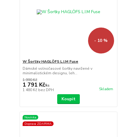
- 10 %
W Šortky HAGLÖFS L.I.M Fuse
Dámské volnočasové šortky navržené v
minimalistickém designu, leh...
1 990 Kč
1 791 Kč
/
ks
Skladem
1 480 Kč
bez DPH
Koupit
Novinka
Doprava ZDARMA