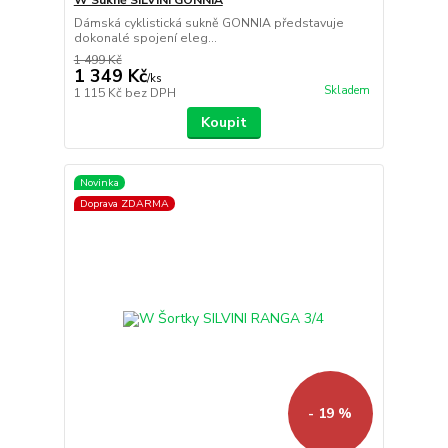
W Sukně SILVINI GONNIA
Dámská cyklistická sukně GONNIA představuje
dokonalé spojení eleg...
1 499 Kč
1 349 Kč
/
ks
Skladem
1 115 Kč
bez DPH
Koupit
Novinka
Doprava ZDARMA
- 19 %