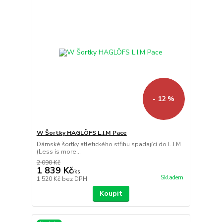
- 12 %
W Šortky HAGLÖFS L.I.M Pace
Dámské šortky atletického střihu spadající do L.I.M
(Less is more...
2 090 Kč
1 839 Kč
/
ks
Skladem
1 520 Kč
bez DPH
Koupit