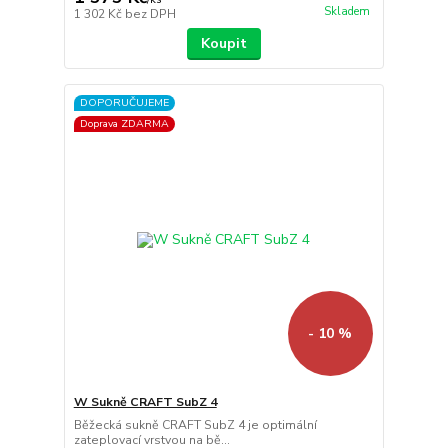
Skladem
1 302 Kč
bez DPH
Koupit
DOPORUČUJEME
Doprava ZDARMA
- 10 %
W Sukně CRAFT SubZ 4
Běžecká sukně CRAFT SubZ 4 je optimální
zateplovací vrstvou na bě...