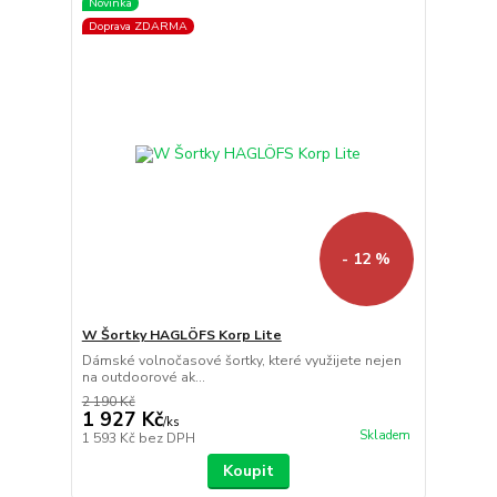
Novinka
Doprava ZDARMA
- 12 %
W Šortky HAGLÖFS Korp Lite
Dámské volnočasové šortky, které využijete nejen
na outdoorové ak...
2 190 Kč
1 927 Kč
/
ks
Skladem
1 593 Kč
bez DPH
Koupit