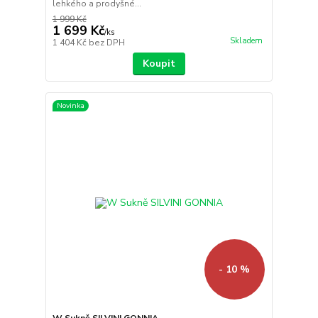
lehkého a prodyšné...
1 999 Kč
1 699 Kč
/
ks
Skladem
1 404 Kč
bez DPH
Koupit
Novinka
- 10 %