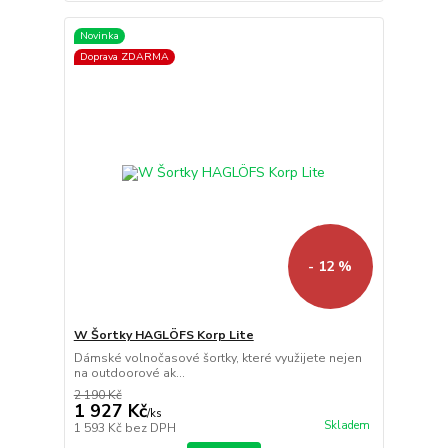
Novinka
Doprava ZDARMA
- 12 %
W Šortky HAGLÖFS Korp Lite
Dámské volnočasové šortky, které využijete nejen
na outdoorové ak...
2 190 Kč
1 927 Kč
/
ks
Skladem
1 593 Kč
bez DPH