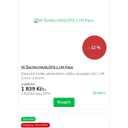
- 12 %
W Šortky HAGLÖFS L.I.M Pace
Dámské šortky atletického střihu spadající do L.I.M
(Less is more...
2 090 Kč
1 839 Kč
/
ks
Skladem
1 520 Kč
bez DPH
Koupit
Novinka
Doprava ZDARMA