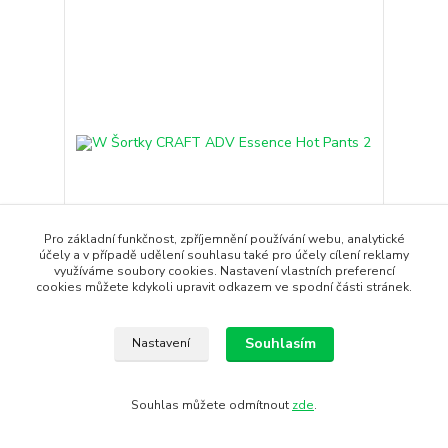
Pro základní funkčnost, zpříjemnění používání webu, analytické
účely a v případě udělení souhlasu také pro účely cílení reklamy
využíváme soubory cookies. Nastavení vlastních preferencí
cookies můžete kdykoli upravit odkazem ve spodní části stránek.
W Šortky CRAFT ADV Essence Hot Pants 2
Dámské krátké elastické kalhoty CRAFT ADV
Souhlasím
Nastavení
Essence Hot Pants 2 urč...
990 Kč
/
ks
Skladem
818 Kč
bez DPH
Souhlas můžete odmítnout
zde
.
Koupit