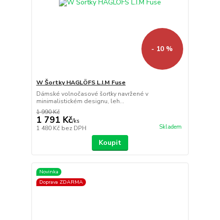
- 10 %
W Šortky HAGLÖFS L.I.M Fuse
Dámské volnočasové šortky navržené v
minimalistickém designu, leh...
1 990 Kč
1 791 Kč
/
ks
Skladem
1 480 Kč
bez DPH
Koupit
Novinka
Doprava ZDARMA