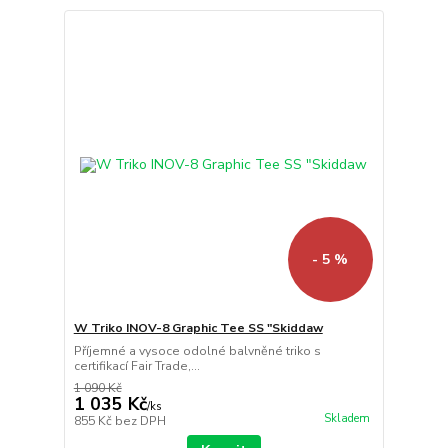
- 5 %
W Triko INOV-8 Graphic Tee SS "Skiddaw
Příjemné a vysoce odolné balvněné triko s
certifikací Fair Trade,...
1 090 Kč
1 035 Kč
/
ks
Skladem
855 Kč
bez DPH