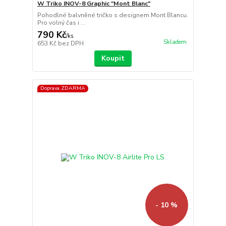
W Triko INOV-8 Graphic "Mont Blanc"
Pohodlné balvněné tričko s designem Mont Blancu.
Pro volný čas i ...
790 Kč
/
ks
Skladem
653 Kč
bez DPH
Koupit
Doprava ZDARMA
- 10 %