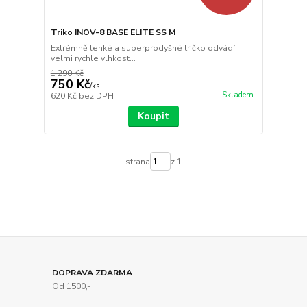
Triko INOV-8 BASE ELITE SS M
Extrémně lehké a superprodyšné tričko odvádí
velmi rychle vlhkost...
1 290 Kč
750 Kč
/
ks
Skladem
620 Kč
bez DPH
Koupit
strana
z 1
DOPRAVA ZDARMA
Od 1500,-