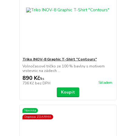
Triko INOV-8 Graphic T-Shirt "Contours"
Volnočasové tričko ze 100 % bavlny s motivem
vrstevnic na zádech ...
890 Kč
/
ks
Skladem
736 Kč
bez DPH
Koupit
Novinka
Doprava ZDARMA