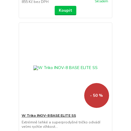
Skladem
855 Kč
bez DPH
Koupit
- 50 %
W Triko INOV-8 BASE ELITE SS
Extrémně lehké a superprodyšné tričko odvádí
velmi rychle vlhkost...