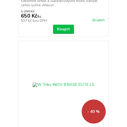
Extrémně lehké a superprodyšné tričko odvádí
velmi rychle vlhkost...
1 290 Kč
650 Kč
/
ks
Skladem
537 Kč
bez DPH
Koupit
- 40 %