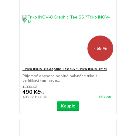
- 55 %
Triko INOV-8 Graphic Tee SS "Triko INOV-8" M
Příjemné a vysoce odolné balvněné triko s
certifikací Fair Trade,...
1 090 Kč
490 Kč
/
ks
Skladem
405 Kč
bez DPH
Koupit