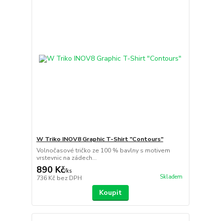
W Triko INOV8 Graphic T-Shirt "Contours"
Volnočasové tričko ze 100 % bavlny s motivem
vrstevnic na zádech...
890 Kč
/
ks
Skladem
736 Kč
bez DPH
Koupit