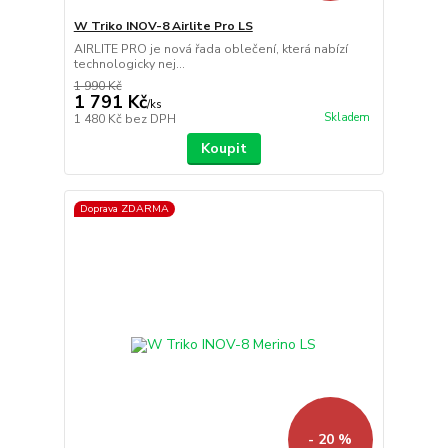
W Triko INOV-8 Airlite Pro LS
AIRLITE PRO je nová řada oblečení, která nabízí
technologicky nej...
1 990 Kč
1 791 Kč
/
ks
Skladem
1 480 Kč
bez DPH
Koupit
Doprava ZDARMA
- 20 %