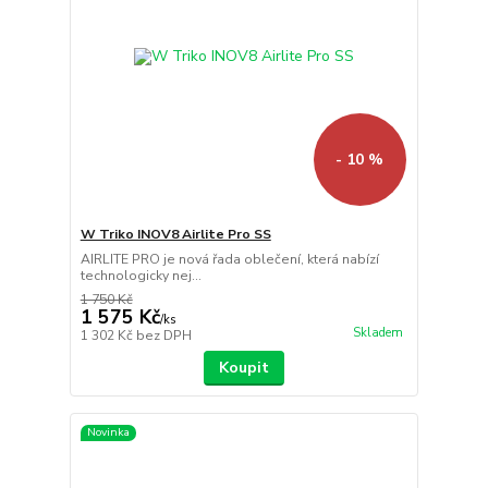
- 10 %
W Triko INOV8 Airlite Pro SS
AIRLITE PRO je nová řada oblečení, která nabízí
technologicky nej...
1 750 Kč
1 575 Kč
/
ks
Skladem
1 302 Kč
bez DPH
Koupit
Novinka