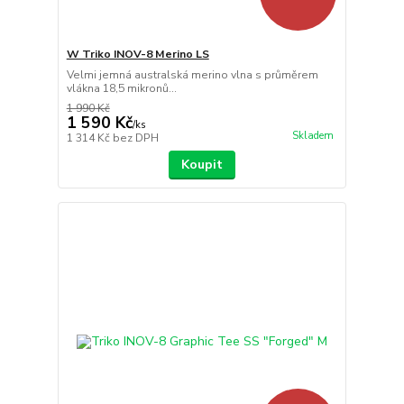
W Triko INOV-8 Merino LS
Velmi jemná australská merino vlna s průměrem
vlákna 18,5 mikronů...
1 990 Kč
1 590 Kč
/
ks
Skladem
1 314 Kč
bez DPH
Koupit