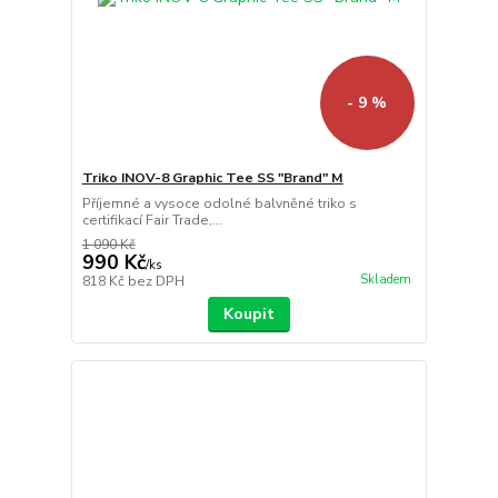
- 9 %
Triko INOV-8 Graphic Tee SS "Brand" M
Příjemné a vysoce odolné balvněné triko s
certifikací Fair Trade,...
1 090 Kč
990 Kč
/
ks
Skladem
818 Kč
bez DPH
Koupit