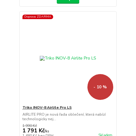
Doprava ZDARMA
- 10 %
Triko INOV-8 Airlite Pro LS
AIRLITE PRO je nová řada oblečení, která nabízí
technologicky nej...
1 990 Kč
1 791 Kč
/
ks
Skladem
1 480 Kč
bez DPH