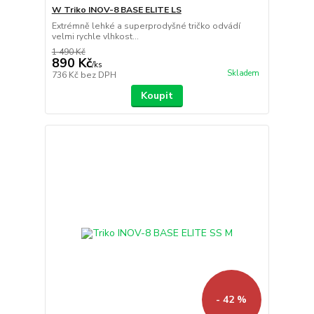
W Triko INOV-8 BASE ELITE LS
Extrémně lehké a superprodyšné tričko odvádí
velmi rychle vlhkost...
1 490 Kč
890 Kč
/
ks
Skladem
736 Kč
bez DPH
Koupit
- 42 %