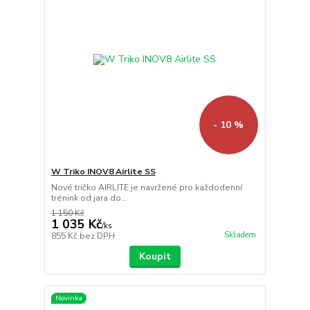
- 10 %
W Triko INOV8 Airlite SS
Nové tričko AIRLITE je navržené pro každodenní
trénink od jara do...
1 150 Kč
1 035 Kč
/
ks
Skladem
855 Kč
bez DPH
Koupit
Novinka