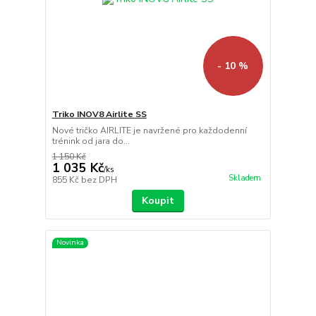
- 10 %
Triko INOV8 Airlite SS
Nové tričko AIRLITE je navržené pro každodenní
trénink od jara do...
1 150 Kč
1 035 Kč
/
ks
Skladem
855 Kč
bez DPH
Koupit
Novinka