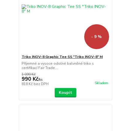
- 9 %
Triko INOV-8 Graphic Tee SS "Triko INOV-8" M
Příjemné a vysoce odolné balvněné triko s
certifikací Fair Trade,...
1 090 Kč
990 Kč
/
ks
Skladem
818 Kč
bez DPH
Koupit