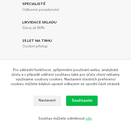
SPECIALISTÉ
Odborné poradenství
LIKVIDACE SKLADU
Slevy až 80%
15 LET NA TRHU
Osobní přístup
Pro základní funkčnost, zpříjemnění používání webu, analytické
Novinky z našeho blogu
účely a v případě udělení souhlasu také pro účely cílení reklamy
využíváme soubory cookies. Nastavení vlastních preferencí
cookies můžete kdykoli upravit odkazem ve spodní části stránek.
Souhlasím
Nastavení
Souhlas můžete odmítnout
zde
.