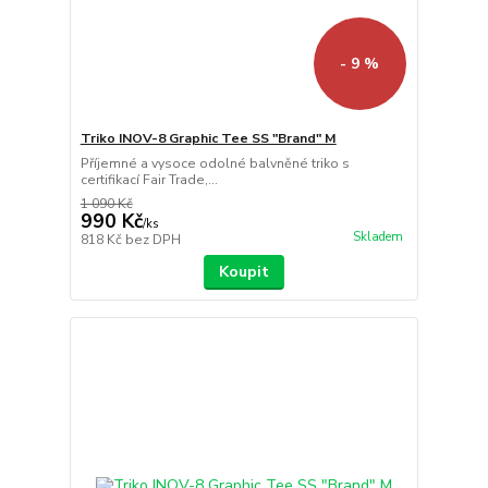
- 9 %
Triko INOV-8 Graphic Tee SS "Brand" M
Příjemné a vysoce odolné balvněné triko s
certifikací Fair Trade,...
1 090 Kč
990 Kč
/
ks
Skladem
818 Kč
bez DPH
Koupit