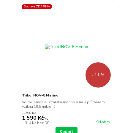
Doprava ZDARMA
- 11 %
Triko INOV-8 Merino
Velmi jemná australská merino vlna s průměrem
vlákna 19,5 mikronů...
1 790 Kč
1 590 Kč
/
ks
Skladem
1 314 Kč
bez DPH
Koupit