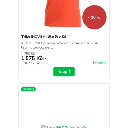
- 10 %
Triko INOV8 Airlite Pro SS
AIRLITE PRO je nová řada oblečení, která nabízí
technologicky nej...
1 750 Kč
1 575 Kč
/
ks
Skladem
1 302 Kč
bez DPH
Koupit
Novinka