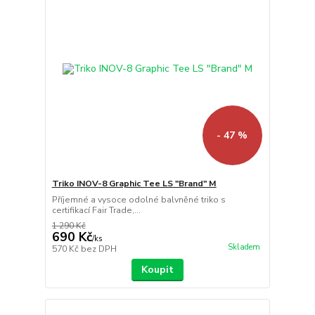
- 47 %
Triko INOV-8 Graphic Tee LS "Brand" M
Příjemné a vysoce odolné balvněné triko s
certifikací Fair Trade,...
1 290 Kč
690 Kč
/
ks
Skladem
570 Kč
bez DPH
Koupit