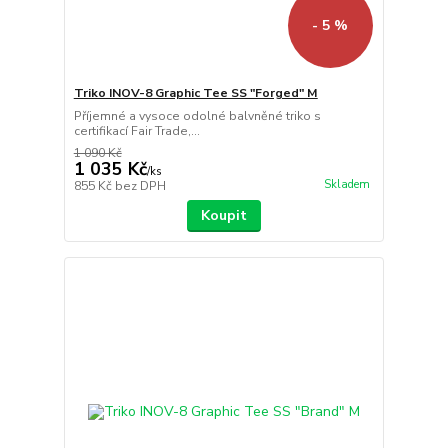
- 5 %
Triko INOV-8 Graphic Tee SS "Forged" M
Příjemné a vysoce odolné balvněné triko s
certifikací Fair Trade,...
1 090 Kč
1 035 Kč
/
ks
Skladem
855 Kč
bez DPH
Koupit