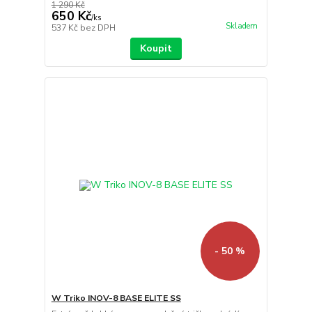
1 290 Kč
650 Kč
/
ks
Skladem
537 Kč
bez DPH
Koupit
- 50 %
W Triko INOV-8 BASE ELITE SS