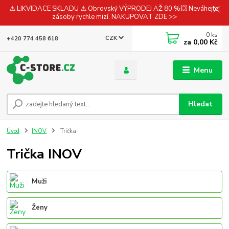
⚠️ LIKVIDACE SKLADU ⚠️ Obrovský VÝPRODEJ AŽ 80 %💥 Neváhejte,
zásoby rychle mizí. NAKUPOVAT ZDE >>
0
ks
CZK
+420 774 458 618
za
0,00 Kč
Menu
Hledat
Úvod
INOV
Trička
Trička INOV
Muži
Ženy