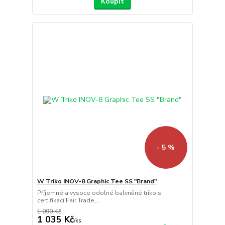
Koupit
- 5 %
W Triko INOV-8 Graphic Tee SS "Brand"
Příjemné a vysoce odolné balvněné triko s
certifikací Fair Trade,...
1 090 Kč
1 035 Kč
/
ks