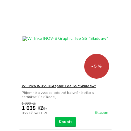
- 5 %
W Triko INOV-8 Graphic Tee SS "Skiddaw"
Příjemné a vysoce odolné balvněné triko s
certifikací Fair Trade,...
1 090 Kč
1 035 Kč
/
ks
Skladem
855 Kč
bez DPH
Koupit