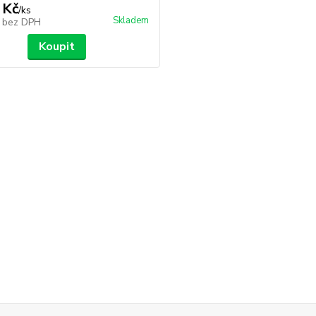
 Kč
/
ks
Skladem
č
bez DPH
Koupit