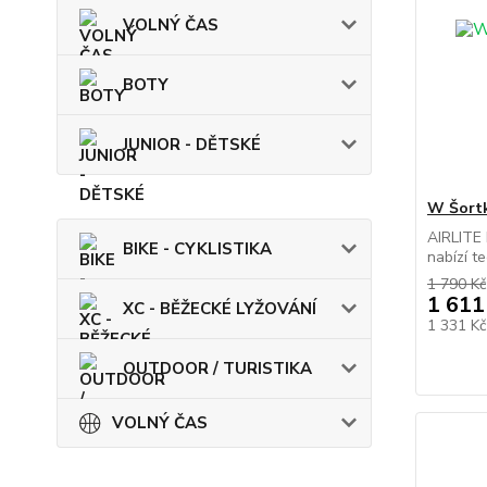
VOLNÝ ČAS
BOTY
JUNIOR - DĚTSKÉ
W Šortk
AIRLITE 
BIKE - CYKLISTIKA
nabízí te
1 790 Kč
1 611
XC - BĚŽECKÉ LYŽOVÁNÍ
1 331 K
OUTDOOR / TURISTIKA
VOLNÝ ČAS