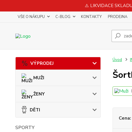
⚠️ LIKVIDACE SKLADU 
VŠE O NÁKUPU
C-BLOG
KONTAKTY
PRODEJNA
Úvod
VÝPRODEJ
Šort
MUŽI
ŽENY
DĚTI
Cena:
SPORTY