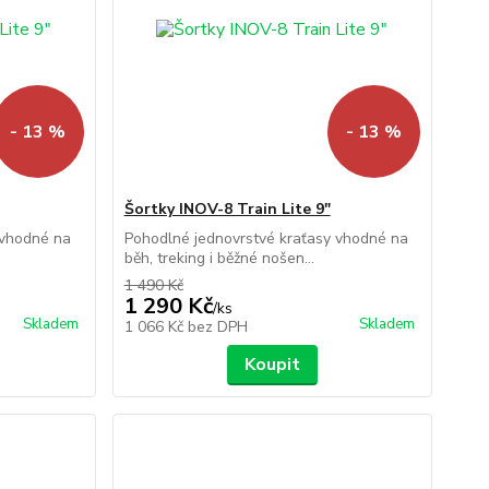
- 13 %
- 13 %
Šortky INOV-8 Train Lite 9"
 vhodné na
Pohodlné jednovrstvé kraťasy vhodné na
běh, treking i běžné nošen...
1 490 Kč
1 290 Kč
/
ks
Skladem
Skladem
1 066 Kč
bez DPH
Koupit