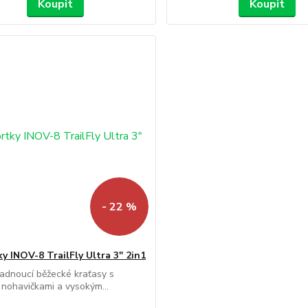
Koupit
Koupit
- 22 %
y INOV-8 TrailFly Ultra 3" 2in1
adnoucí běžecké kraťasy s
i nohavičkami a vysokým...