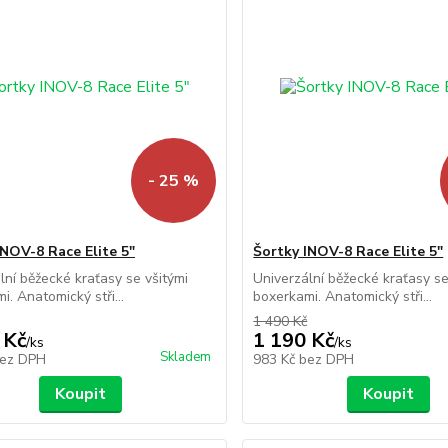
- 25 %
INOV-8 Race Elite 5"
Šortky INOV-8 Race Elite 5"
lní běžecké kraťasy se všitými
Univerzální běžecké kraťasy se
i. Anatomický stři...
boxerkami. Anatomický stři...
1 490 Kč
 Kč
1 190 Kč
/
ks
/
ks
Skladem
ez DPH
983 Kč
bez DPH
Koupit
Koupit