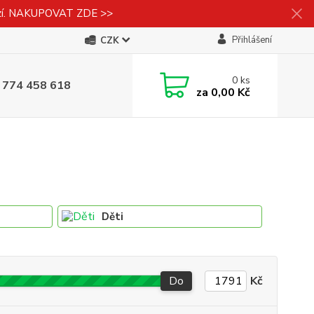
izí. NAKUPOVAT ZDE >>
Přihlášení
CZK
0
ks
 774 458 618
za
0,00 Kč
Děti
Do
Kč