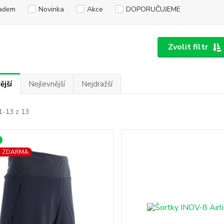
adem
Novinka
Akce
DOPORUČUJEME
Zvolit filtr
ější
Nejlevnější
Nejdražší
1-13 z 13
a ZDARMA