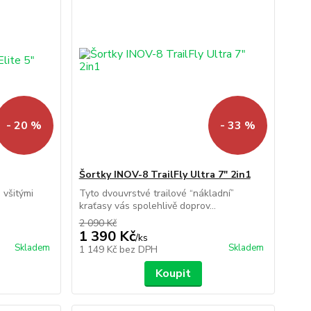
- 20 %
- 33 %
Šortky INOV-8 TrailFly Ultra 7" 2in1
 všitými
Tyto dvouvrstvé trailové “nákladní”
kraťasy vás spolehlivě doprov...
2 090 Kč
1 390 Kč
/
ks
Skladem
Skladem
1 149 Kč
bez DPH
Koupit