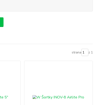
strana
z 1