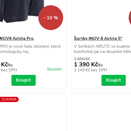
- 10 %
INOV8 Airlite Pro
Šortky INOV-8 Airlite 5"
PRO je nová řada oblečení, která
V šortkách AIRLITE se budete c
chnologicky nej...
komfortně jak na dlouhém běhu 
1 650 Kč
 Kč
1 390 Kč
/
ks
/
ks
Skladem
č
bez DPH
1 149 Kč
bez DPH
Koupit
Koupit
a ZDARMA