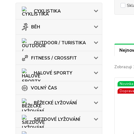
Skl
CYKLISTIKA
BĚH
OUTDOOR / TURISTIKA
Nejnov
FITNESS / CROSSFIT
Zobrazuji 
HALOVÉ SPORTY
Novinka
VOLNÝ ČAS
Doprav
BĚŽECKÉ LYŽOVÁNÍ
SJEZDOVÉ LYŽOVÁNÍ