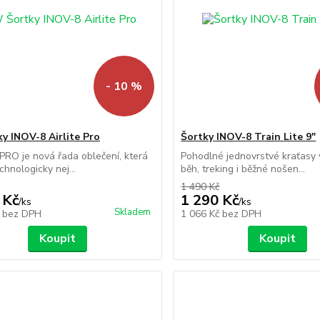
- 10 %
y INOV-8 Airlite Pro
Šortky INOV-8 Train Lite 9"
PRO je nová řada oblečení, která
Pohodlné jednovrstvé kraťasy
chnologicky nej...
běh, treking i běžné nošen...
1 490 Kč
 Kč
1 290 Kč
/
ks
/
ks
Skladem
č
bez DPH
1 066 Kč
bez DPH
Koupit
Koupit