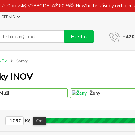
⚠️ Obrovský VÝPRODEJ AŽ 80 %💥 Neváhejte, zásoby rychle m
SERVIS
Hledat
+420
INOV
Šortky
ky INOV
Muži
Ženy
Kč
Od