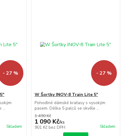
- 27 %
- 27 %
5"
W Šortky INOV-8 Train Lite 5"
ysokým
Pohodlné dámské kraťasy s vysokým
...
pasem. Délka 5 palců se skvěle ...
1 490 Kč
1 090 Kč
/
ks
Skladem
Skladem
901 Kč
bez DPH