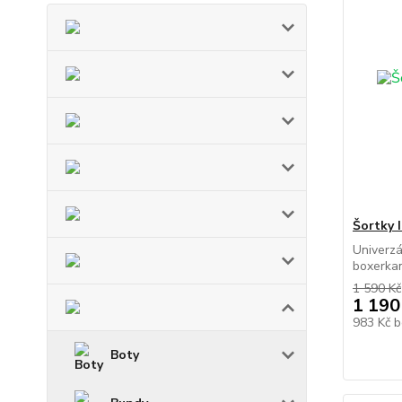
Šortky 
Univerzá
boxerkam
1 590 Kč
1 190
983 Kč
b
Boty