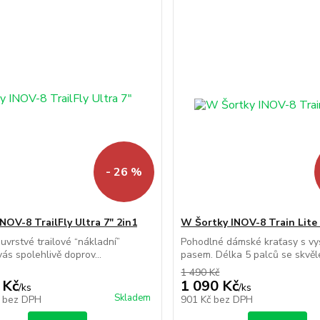
- 26 %
NOV-8 TrailFly Ultra 7" 2in1
W Šortky INOV-8 Train Lite 
uvrstvé trailové “nákladní”
Pohodlné dámské kraťasy s v
vás spolehlivě doprov...
pasem. Délka 5 palců se skvěle 
1 490 Kč
 Kč
1 090 Kč
/
ks
/
ks
Skladem
č
bez DPH
901 Kč
bez DPH