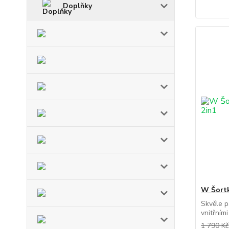
Doplňky
W Šortk
Skvěle p
vnitřním
1 790 Kč