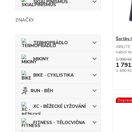
SKIALPINISMUS
ZNAČKY
Šortky 
TERMOPRÁDLO
AIRLITE 
nabízí te
MIKINY
1 990 Kč
1 791
1 480 K
BIKE - CYKLISTIKA
RUN - BĚH
Doprav
XC - BĚŽECKÉ LYŽOVÁNÍ
FITNESS - TĚLOCVIČNA