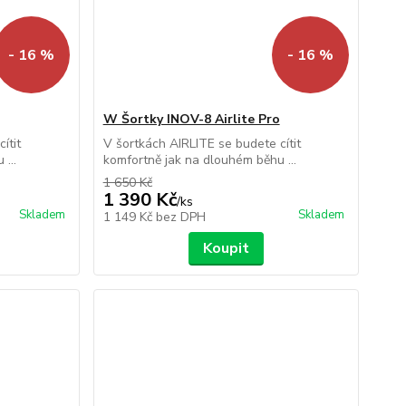
- 16 %
- 16 %
W Šortky INOV-8 Airlite Pro
ítit
V šortkách AIRLITE se budete cítit
...
komfortně jak na dlouhém běhu ...
1 650 Kč
1 390 Kč
/
ks
Skladem
Skladem
1 149 Kč
bez DPH
Koupit