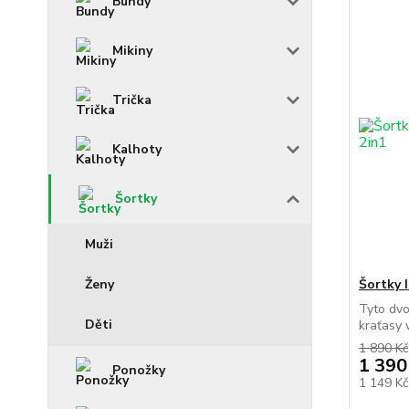
Bundy
Mikiny
Trička
Kalhoty
Šortky
Muži
Ženy
Šortky I
Tyto dvo
Děti
kraťasy 
1 890 Kč
1 390
Ponožky
1 149 K