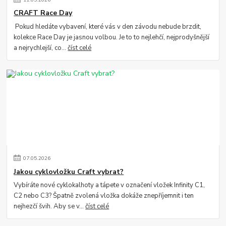
CRAFT Race Day
Pokud hledáte vybavení, které vás v den závodu nebude brzdit,
kolekce Race Day je jasnou volbou. Je to to nejlehčí, nejprodyšnější
a nejrychlejší, co...
číst celé
07
.
05
.
2026
Jakou cyklovložku Craft vybrat?
Vybíráte nové cyklokalhoty a tápete v označení vložek Infinity C1,
C2 nebo C3? Špatně zvolená vložka dokáže znepříjemnit i ten
nejhezčí švih. Aby se v...
číst celé