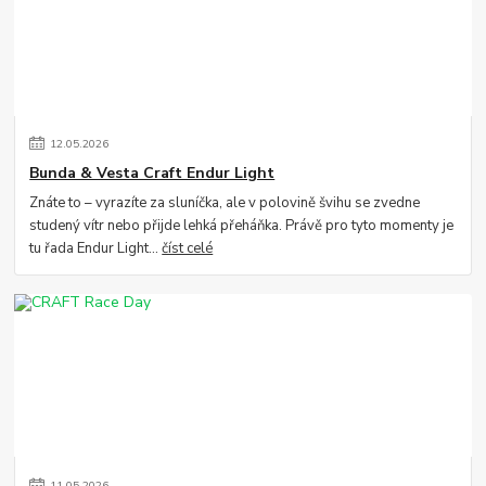
12
.
05
.
2026
Bunda & Vesta Craft Endur Light
Znáte to – vyrazíte za sluníčka, ale v polovině švihu se zvedne
studený vítr nebo přijde lehká přeháňka. Právě pro tyto momenty je
tu řada Endur Light...
číst celé
11
.
05
.
2026