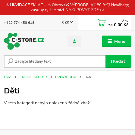
⚠️ LIKVIDACE SKLADU ⚠️ Obrovský VÝPRODEJ AŽ 80 %💥 Neváhejte,
zásoby rychle mizí. NAKUPOVAT ZDE >>
0
ks
CZK
+420 774 458 618
za
0,00 Kč
Menu
Hledat
Úvod
HALOVÉ SPORTY
Trička & Tílka
Děti
Děti
V této kategorii nebylo nalezeno žádné zboží.