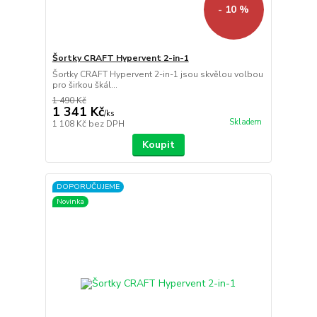
- 10 %
Šortky CRAFT Hypervent 2-in-1
Šortky CRAFT Hypervent 2-in-1 jsou skvělou volbou
pro širkou škál...
1 490 Kč
1 341 Kč
/
ks
Skladem
1 108 Kč
bez DPH
Koupit
DOPORUČUJEME
Novinka