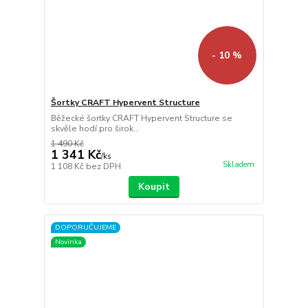
- 10 %
Šortky CRAFT Hypervent Structure
Běžecké šortky CRAFT Hypervent Structure se
skvěle hodí pro širok...
1 490 Kč
1 341 Kč
/
ks
Skladem
1 108 Kč
bez DPH
Koupit
DOPORUČUJEME
Novinka