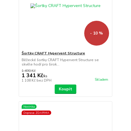
- 10 %
Šortky CRAFT Hypervent Structure
Běžecké šortky CRAFT Hypervent Structure se
skvěle hodí pro širok...
1 490 Kč
1 341 Kč
/
ks
Skladem
1 108 Kč
bez DPH
Koupit
Novinka
Doprava ZDARMA