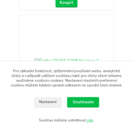
Koupit
Pro základní funkčnost, zpříjemnění používání webu, analytické
účely a v případě udělení souhlasu také pro účely cílení reklamy
využíváme soubory cookies. Nastavení vlastních preferencí
cookies můžete kdykoli upravit odkazem ve spodní části stránek.
Souhlasím
Nastavení
Šortky CRAFT CORE Essence 2
Funkční tréninkové šortky CRAFT CORE Essence 2
Souhlas můžete odmítnout
zde
.
se hodí pro většin...
750 Kč
/
ks
Skladem
620 Kč
bez DPH