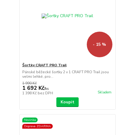
- 15 %
Šortky CRAFT PRO Trail
Pánské běžecké šortky 2 v 1 CRAFT PRO Trail jsou
velmi lehké, pro...
1 990 Kč
1 692 Kč
/
ks
Skladem
1 398 Kč
bez DPH
Koupit
Novinka
Doprava ZDARMA