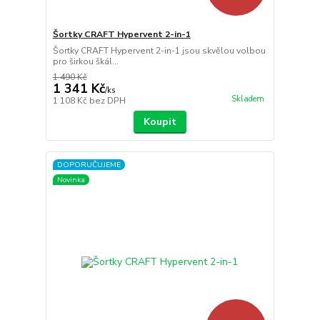
Šortky CRAFT Hypervent 2-in-1
Šortky CRAFT Hypervent 2-in-1 jsou skvělou volbou
pro širkou škál...
1 490 Kč
1 341 Kč
/
ks
Skladem
1 108 Kč
bez DPH
Koupit
DOPORUČUJEME
Novinka