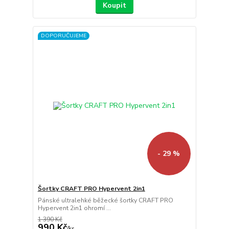
Koupit
DOPORUČUJEME
- 29 %
Šortky CRAFT PRO Hypervent 2in1
Pánské ultralehké běžecké šortky CRAFT PRO
Hypervent 2in1 ohromí ...
1 390 Kč
990 Kč
/
ks