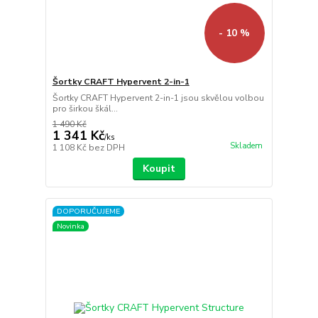
- 10 %
Šortky CRAFT Hypervent 2-in-1
Šortky CRAFT Hypervent 2-in-1 jsou skvělou volbou
pro širkou škál...
1 490 Kč
1 341 Kč
/
ks
Skladem
1 108 Kč
bez DPH
Koupit
DOPORUČUJEME
Novinka