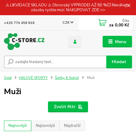
⚠️ LIKVIDACE SKLADU ⚠️ Obrovský VÝPRODEJ AŽ 80 %💥 Neváhejte,
zásoby rychle mizí. NAKUPOVAT ZDE >>
0
ks
CZK
+420 774 458 618
za
0,00 Kč
Menu
Hledat
Úvod
HALOVÉ SPORTY
Šortky & Sukně
Muži
Muži
Zvolit filtr
Nejnovější
Nejlevnější
Nejdražší