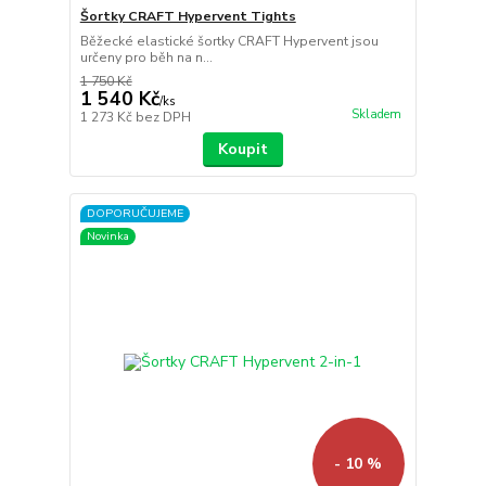
Šortky CRAFT Hypervent Tights
Běžecké elastické šortky CRAFT Hypervent jsou
určeny pro běh na n...
1 750 Kč
1 540 Kč
/
ks
Skladem
1 273 Kč
bez DPH
Koupit
DOPORUČUJEME
Novinka
- 10 %