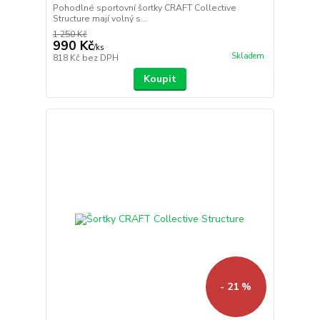
Pohodlné sportovní šortky CRAFT Collective
Structure mají volný s...
1 250 Kč
990 Kč
/
ks
Skladem
818 Kč
bez DPH
Koupit
- 21 %