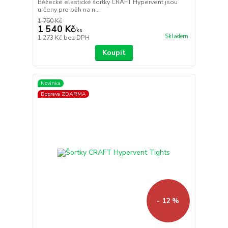
Běžecké elastické šortky CRAFT Hypervent jsou
určeny pro běh na n...
1 750 Kč
1 540 Kč
/
ks
Skladem
1 273 Kč
bez DPH
Koupit
Novinka
Doprava ZDARMA
- 12 %