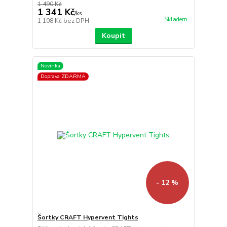
1 490 Kč
1 341 Kč
/
ks
Skladem
1 108 Kč
bez DPH
Koupit
Novinka
Doprava ZDARMA
- 12 %
Šortky CRAFT Hypervent Tights