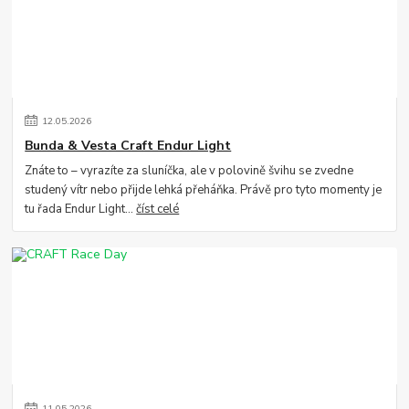
12
.
05
.
2026
Bunda & Vesta Craft Endur Light
Znáte to – vyrazíte za sluníčka, ale v polovině švihu se zvedne
studený vítr nebo přijde lehká přeháňka. Právě pro tyto momenty je
tu řada Endur Light...
číst celé
11
.
05
.
2026