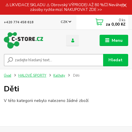
⚠️ LIKVIDACE SKLADU ⚠️ Obrovský VÝPRODEJ AŽ 80 %💥 Neváhejte,
zásoby rychle mizí. NAKUPOVAT ZDE >>
0
ks
CZK
+420 774 458 618
za
0,00 Kč
Menu
Hledat
Úvod
HALOVÉ SPORTY
Kalhoty
Děti
Děti
V této kategorii nebylo nalezeno žádné zboží.