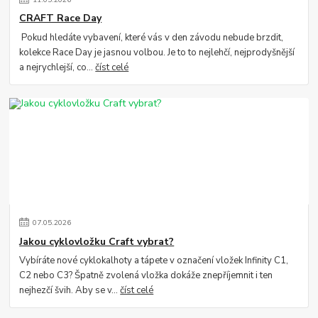
CRAFT Race Day
Pokud hledáte vybavení, které vás v den závodu nebude brzdit,
kolekce Race Day je jasnou volbou. Je to to nejlehčí, nejprodyšnější
a nejrychlejší, co...
číst celé
07
.
05
.
2026
Jakou cyklovložku Craft vybrat?
Vybíráte nové cyklokalhoty a tápete v označení vložek Infinity C1,
C2 nebo C3? Špatně zvolená vložka dokáže znepříjemnit i ten
nejhezčí švih. Aby se v...
číst celé