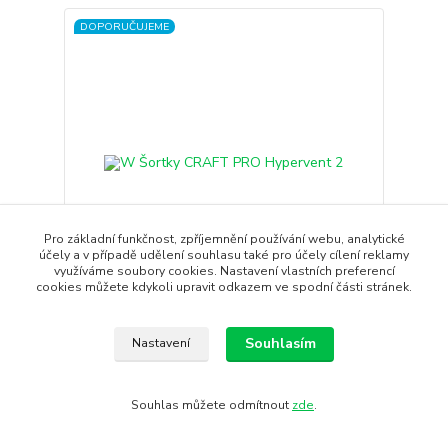
DOPORUČUJEME
Pro základní funkčnost, zpříjemnění používání webu, analytické
účely a v případě udělení souhlasu také pro účely cílení reklamy
- 27 %
využíváme soubory cookies. Nastavení vlastních preferencí
cookies můžete kdykoli upravit odkazem ve spodní části stránek.
1 hodnocení
Souhlasím
Nastavení
W Šortky CRAFT PRO Hypervent 2
Dámské krátké běžecké kalhoty CRAFT PRO
Hypervent 2 z vysoce elas...
Souhlas můžete odmítnout
zde
.
1 350 Kč
990 Kč
/
ks
Skladem
818 Kč
bez DPH