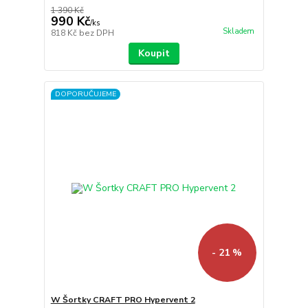
1 390 Kč
990 Kč
/
ks
Skladem
818 Kč
bez DPH
Koupit
DOPORUČUJEME
- 21 %
W Šortky CRAFT PRO Hypervent 2