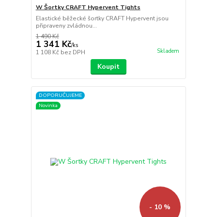
W Šortky CRAFT Hypervent Tights
Elastické běžecké šortky CRAFT Hypervent jsou
připraveny zvládnou...
1 490 Kč
1 341 Kč
/
ks
Skladem
1 108 Kč
bez DPH
Koupit
DOPORUČUJEME
Novinka
- 10 %