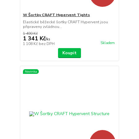
W Šortky CRAFT Hypervent Tights
Elastické běžecké šortky CRAFT Hypervent jsou
připraveny zvládnou...
1 490 Kč
1 341 Kč
/
ks
Skladem
1 108 Kč
bez DPH
Koupit
Novinka