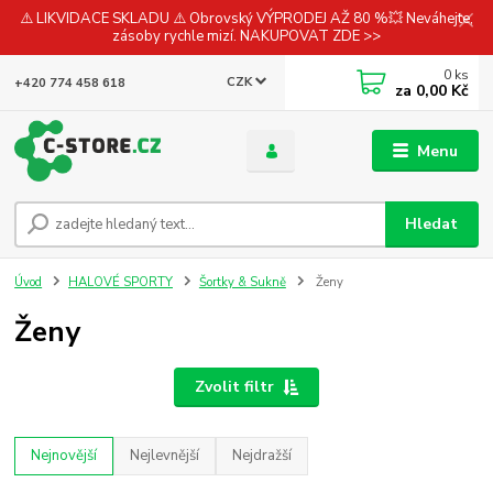
⚠️ LIKVIDACE SKLADU ⚠️ Obrovský VÝPRODEJ AŽ 80 %💥 Neváhejte,
zásoby rychle mizí. NAKUPOVAT ZDE >>
0
ks
CZK
+420 774 458 618
za
0,00 Kč
Menu
Hledat
Úvod
HALOVÉ SPORTY
Šortky & Sukně
Ženy
Ženy
Zvolit filtr
Nejnovější
Nejlevnější
Nejdražší