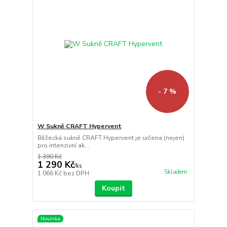
- 7 %
W Sukně CRAFT Hypervent
Běžecká sukně CRAFT Hypervent je určena (nejen)
pro intenzivní ak...
1 390 Kč
1 290 Kč
/
ks
Skladem
1 066 Kč
bez DPH
Koupit
Novinka