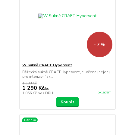
- 7 %
W Sukně CRAFT Hypervent
Běžecká sukně CRAFT Hypervent je určena (nejen)
pro intenzivní ak...
1 390 Kč
1 290 Kč
/
ks
Skladem
1 066 Kč
bez DPH
Koupit
Novinka