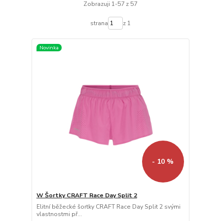
Zobrazuji 1-57 z 57
strana
z 1
Novinka
- 10 %
W Šortky CRAFT Race Day Split 2
Elitní běžecké šortky CRAFT Race Day Split 2 svými
vlastnostmi př...