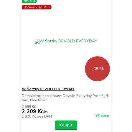
Novinka
Doprava ZDARMA
- 15 %
W Šortky DEVOLD EVERYDAY
Dámské merino kraťasy Devold Everyday Prostě jdi
tam, kam tě sr...
2 599 Kč
2 209 Kč
/
ks
Skladem
1 826 Kč
bez DPH
Koupit