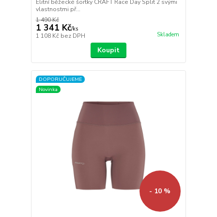
Elitní běžecké šortky CRAFT Race Day Split 2 svými
vlastnostmi př...
1 490 Kč
1 341 Kč
/
ks
Skladem
1 108 Kč
bez DPH
Koupit
DOPORUČUJEME
Novinka
- 10 %