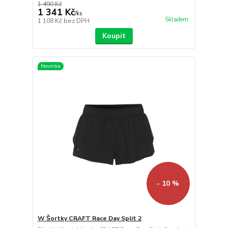
1 490 Kč
1 341 Kč
/
ks
Skladem
1 108 Kč
bez DPH
Koupit
Novinka
- 10 %
W Šortky CRAFT Race Day Split 2