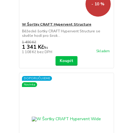
- 10 %
W Šortky CRAFT Hypervent Structure
Běžecké šortky CRAFT Hypervent Structure se
skvěle hodí pro širok...
1 490 Kč
1 341 Kč
/
ks
Skladem
1 108 Kč
bez DPH
Koupit
DOPORUČUJEME
Novinka