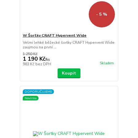
- 5 %
W Šortky CRAFT Hypervent Wide
Velmi lehké běžecké šortky CRAFT Hypervent Wide
zaujmou na první ...
1 250 Kč
1 190 Kč
/
ks
Skladem
983 Kč
bez DPH
Koupit
DOPORUČUJEME
Novinka