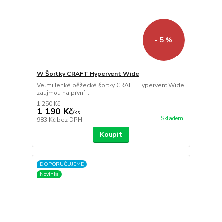
- 5 %
W Šortky CRAFT Hypervent Wide
Velmi lehké běžecké šortky CRAFT Hypervent Wide
zaujmou na první ...
1 250 Kč
1 190 Kč
/
ks
Skladem
983 Kč
bez DPH
Koupit
DOPORUČUJEME
Novinka