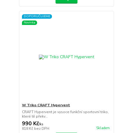
DOPORUČUJEME
Novinka
W Triko CRAFT Hypervent
CRAFT Hypervent je vysoce funkční sportovní triko,
které tě překv...
990 Kč
/
ks
Skladem
818 Kč
bez DPH