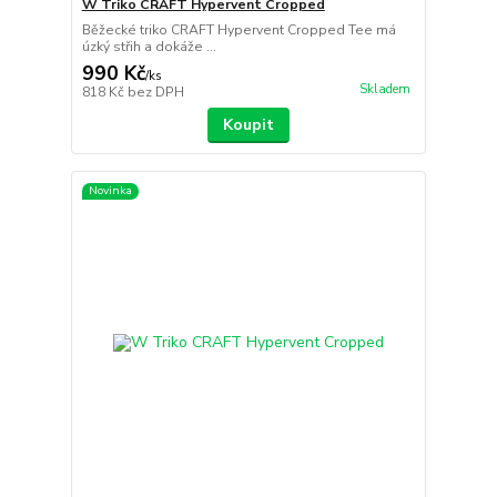
W Triko CRAFT Hypervent Cropped
Běžecké triko CRAFT Hypervent Cropped Tee má
úzký střih a dokáže ...
990 Kč
/
ks
Skladem
818 Kč
bez DPH
Koupit
Novinka