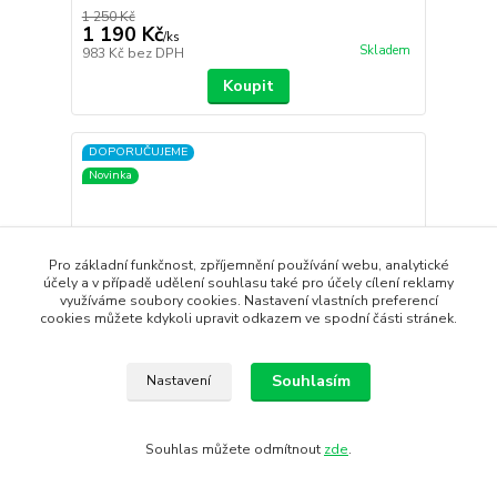
1 250 Kč
1 190 Kč
/
ks
Skladem
983 Kč
bez DPH
Koupit
DOPORUČUJEME
Novinka
Pro základní funkčnost, zpříjemnění používání webu, analytické
účely a v případě udělení souhlasu také pro účely cílení reklamy
využíváme soubory cookies. Nastavení vlastních preferencí
cookies můžete kdykoli upravit odkazem ve spodní části stránek.
Souhlasím
Nastavení
Souhlas můžete odmítnout
zde
.
Triko CRAFT Hypervent