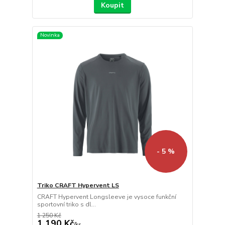
Koupit
Novinka
- 5 %
Triko CRAFT Hypervent LS
CRAFT Hypervent Longsleeve je vysoce funkční
sportovní triko s dl...
1 250 Kč
1 190 Kč
/
ks