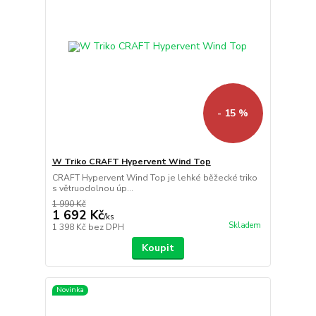
- 15 %
W Triko CRAFT Hypervent Wind Top
CRAFT Hypervent Wind Top je lehké běžecké triko
s větruodolnou úp...
1 990 Kč
1 692 Kč
/
ks
Skladem
1 398 Kč
bez DPH
Koupit
Novinka