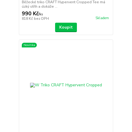
Běžecké triko CRAFT Hypervent Cropped Tee má
úzký střih a dokáže ...
990 Kč
/
ks
Skladem
818 Kč
bez DPH
Koupit
Novinka