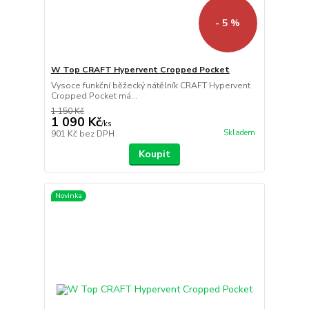
- 5 %
W Top CRAFT Hypervent Cropped Pocket
Vysoce funkční běžecký nátělník CRAFT Hypervent
Cropped Pocket má...
1 150 Kč
1 090 Kč
/
ks
Skladem
901 Kč
bez DPH
Koupit
Novinka