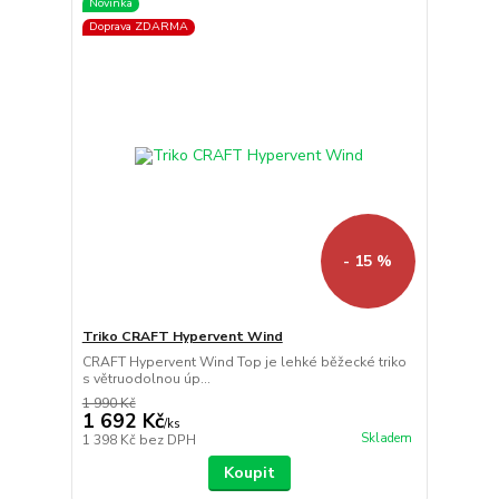
Novinka
Doprava ZDARMA
- 15 %
Triko CRAFT Hypervent Wind
CRAFT Hypervent Wind Top je lehké běžecké triko
s větruodolnou úp...
1 990 Kč
1 692 Kč
/
ks
Skladem
1 398 Kč
bez DPH
Koupit