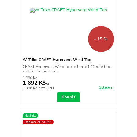
- 15 %
W Triko CRAFT Hypervent Wind Top
CRAFT Hypervent Wind Top je lehké běžecké triko
s větruodolnou úp...
1 990 Kč
1 692 Kč
/
ks
Skladem
1 398 Kč
bez DPH
Koupit
Novinka
Doprava ZDARMA