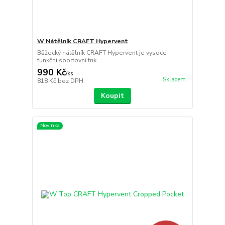
W Nátělník CRAFT Hypervent
Běžecký nátělník CRAFT Hypervent je vysoce
funkční sportovní trik...
990 Kč
/
ks
Skladem
818 Kč
bez DPH
Koupit
Novinka