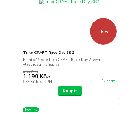
- 5 %
Triko CRAFT Race Day SS 2
Elitní běžecké triko CRAFT Race Day 2 svými
vlastnostmi přispívá ...
1 250 Kč
1 190 Kč
/
ks
Skladem
983 Kč
bez DPH
Koupit
Novinka