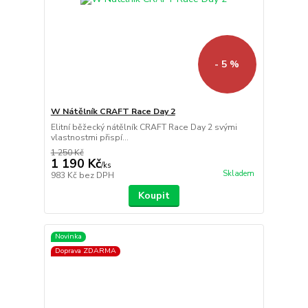
- 5 %
W Nátělník CRAFT Race Day 2
Elitní běžecký nátělník CRAFT Race Day 2 svými
vlastnostmi přispí...
1 250 Kč
1 190 Kč
/
ks
Skladem
983 Kč
bez DPH
Koupit
Novinka
Doprava ZDARMA