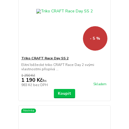
- 5 %
Triko CRAFT Race Day SS 2
Elitní běžecké triko CRAFT Race Day 2 svými
vlastnostmi přispívá ...
1 250 Kč
1 190 Kč
/
ks
Skladem
983 Kč
bez DPH
Koupit
Novinka