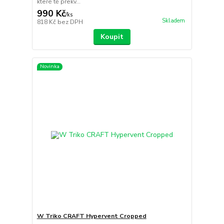
které tě překv...
990 Kč
/
ks
Skladem
818 Kč
bez DPH
Koupit
Novinka
W Triko CRAFT Hypervent Cropped