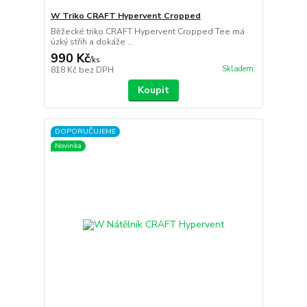
W Triko CRAFT Hypervent Cropped
Běžecké triko CRAFT Hypervent Cropped Tee má
úzký střih a dokáže ...
990 Kč
/
ks
Skladem
818 Kč
bez DPH
Koupit
DOPORUČUJEME
Novinka