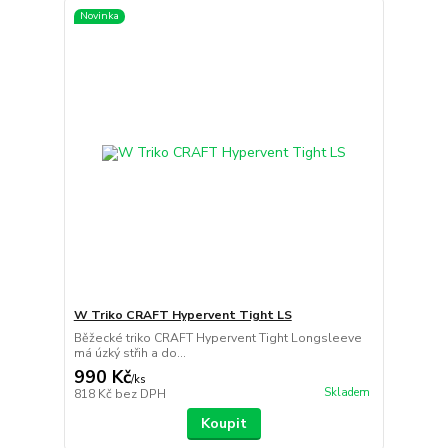
Novinka
W Triko CRAFT Hypervent Tight LS
Běžecké triko CRAFT Hypervent Tight Longsleeve
má úzký střih a do...
990 Kč
/
ks
Skladem
818 Kč
bez DPH
Koupit