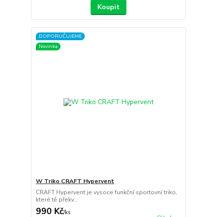
Koupit
DOPORUČUJEME
Novinka
W Triko CRAFT Hypervent
CRAFT Hypervent je vysoce funkční sportovní triko,
které tě překv...
990 Kč
/
ks