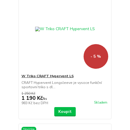
- 5 %
W Triko CRAFT Hypervent LS
CRAFT Hypervent Longsleeve je vysoce funkční
sportovní triko s dl...
1 250 Kč
1 190 Kč
/
ks
Skladem
983 Kč
bez DPH
Koupit
Novinka