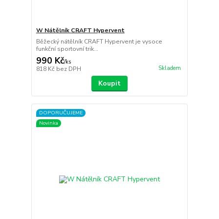
W Nátělník CRAFT Hypervent
Běžecký nátělník CRAFT Hypervent je vysoce
funkční sportovní trik...
990 Kč
/
ks
Skladem
818 Kč
bez DPH
Koupit
DOPORUČUJEME
Novinka