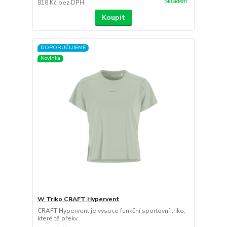
Skladem
818 Kč
bez DPH
Koupit
DOPORUČUJEME
Novinka
W Triko CRAFT Hypervent
CRAFT Hypervent je vysoce funkční sportovní triko,
které tě překv...