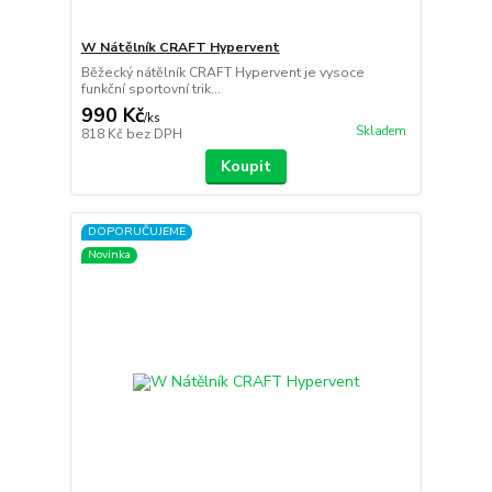
W Nátělník CRAFT Hypervent
Běžecký nátělník CRAFT Hypervent je vysoce
funkční sportovní trik...
990 Kč
/
ks
Skladem
818 Kč
bez DPH
Koupit
DOPORUČUJEME
Novinka