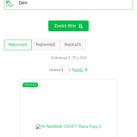
Děti
Zvolit filtr
Nejnovější
Nejlevnější
Nejdražší
Zobrazuji 1-72 z 310
strana
z 5
další
Novinka