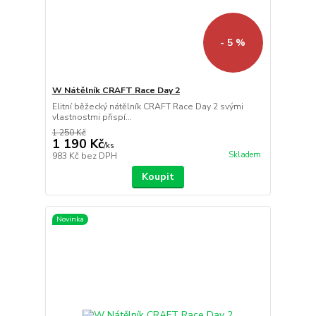
- 5 %
W Nátělník CRAFT Race Day 2
Elitní běžecký nátělník CRAFT Race Day 2 svými
vlastnostmi přispí...
1 250 Kč
1 190 Kč
/
ks
Skladem
983 Kč
bez DPH
Koupit
Novinka