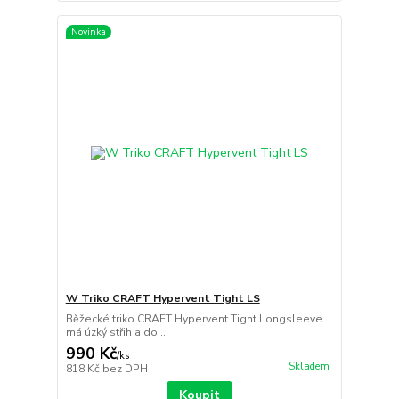
Novinka
W Triko CRAFT Hypervent Tight LS
Běžecké triko CRAFT Hypervent Tight Longsleeve
má úzký střih a do...
990 Kč
/
ks
Skladem
818 Kč
bez DPH
Koupit