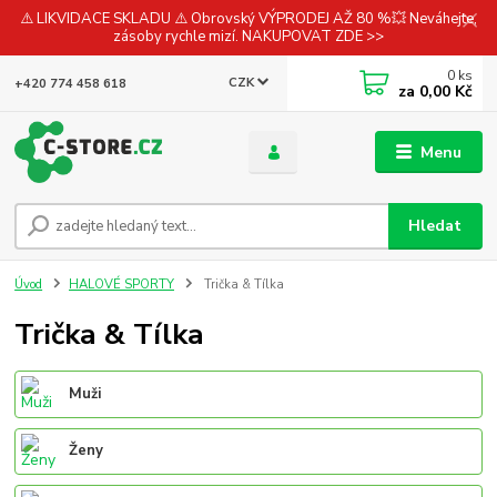
⚠️ LIKVIDACE SKLADU ⚠️ Obrovský VÝPRODEJ AŽ 80 %💥 Neváhejte,
zásoby rychle mizí. NAKUPOVAT ZDE >>
0
ks
CZK
+420 774 458 618
za
0,00 Kč
Menu
Hledat
Úvod
HALOVÉ SPORTY
Trička & Tílka
Trička & Tílka
Muži
Ženy