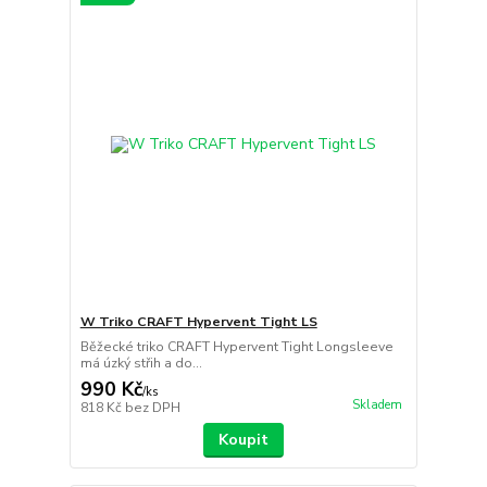
W Triko CRAFT Hypervent Tight LS
Běžecké triko CRAFT Hypervent Tight Longsleeve
má úzký střih a do...
990 Kč
/
ks
Skladem
818 Kč
bez DPH
Koupit