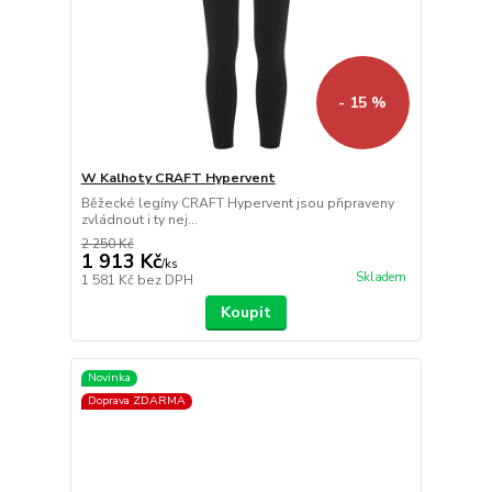
- 15 %
W Kalhoty CRAFT Hypervent
Běžecké legíny CRAFT Hypervent jsou připraveny
zvládnout i ty nej...
2 250 Kč
1 913 Kč
/
ks
Skladem
1 581 Kč
bez DPH
Koupit
Novinka
Doprava ZDARMA