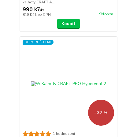
kalhoty CRAFT A...
990 Kč
/
ks
Skladem
818 Kč
bez DPH
Koupit
DOPORUČUJEME
- 37 %
1 hodnocení