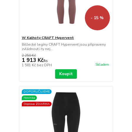
- 15 %
W Kalhoty CRAFT Hypervent
Běžecké legíny CRAFT Hypervent jsou připraveny
zvládnout i ty nej...
2 250 Kč
1 913 Kč
/
ks
Skladem
1 581 Kč
bez DPH
Koupit
DOPORUČUJEME
Novinka
Doprava ZDARMA