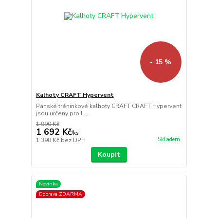
- 15 %
Kalhoty CRAFT Hypervent
Pánské tréninkové kalhoty CRAFT CRAFT Hypervent
jsou určeny pro l...
1 990 Kč
1 692 Kč
/
ks
Skladem
1 398 Kč
bez DPH
Koupit
Novinka
Doprava ZDARMA