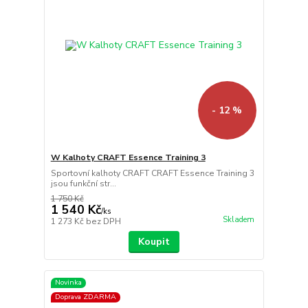
- 12 %
W Kalhoty CRAFT Essence Training 3
Sportovní kalhoty CRAFT CRAFT Essence Training 3
jsou funkční str...
1 750 Kč
1 540 Kč
/
ks
Skladem
1 273 Kč
bez DPH
Koupit
Novinka
Doprava ZDARMA