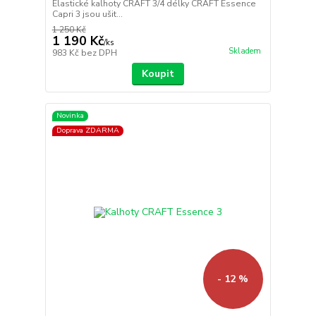
Elastické kalhoty CRAFT 3/4 délky CRAFT Essence
Capri 3 jsou ušit...
1 250 Kč
1 190 Kč
/
ks
Skladem
983 Kč
bez DPH
Koupit
Novinka
Doprava ZDARMA
- 12 %