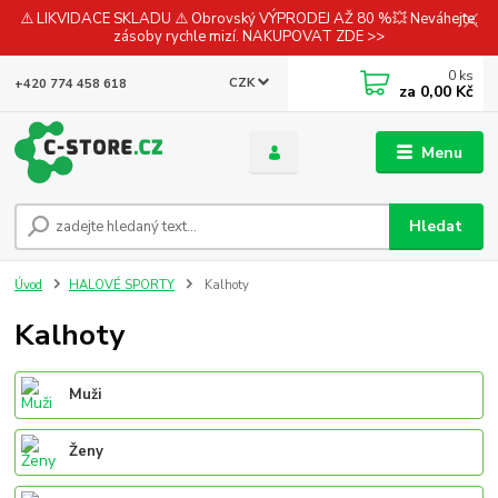
⚠️ LIKVIDACE SKLADU ⚠️ Obrovský VÝPRODEJ AŽ 80 %💥 Neváhejte,
zásoby rychle mizí. NAKUPOVAT ZDE >>
0
ks
CZK
+420 774 458 618
za
0,00 Kč
Menu
Hledat
Úvod
HALOVÉ SPORTY
Kalhoty
Kalhoty
Muži
Ženy