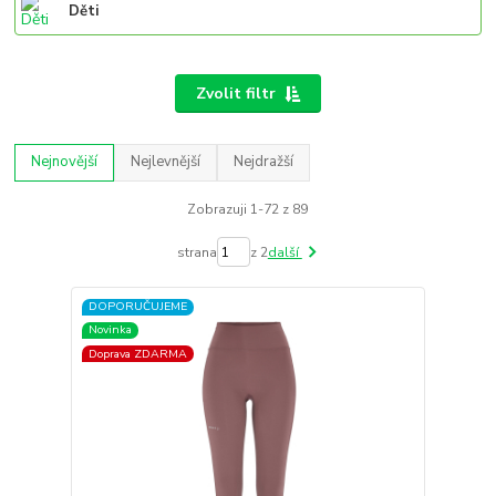
Děti
Zvolit filtr
Nejnovější
Nejlevnější
Nejdražší
Zobrazuji 1-72 z 89
strana
z 2
další
DOPORUČUJEME
Novinka
Doprava ZDARMA