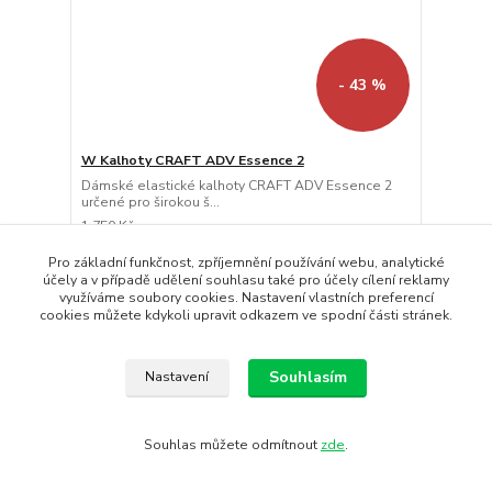
- 43 %
W Kalhoty CRAFT ADV Essence 2
Dámské elastické kalhoty CRAFT ADV Essence 2
určené pro širokou š...
1 750 Kč
990 Kč
/
ks
Skladem
818 Kč
bez DPH
Pro základní funkčnost, zpříjemnění používání webu, analytické
účely a v případě udělení souhlasu také pro účely cílení reklamy
Koupit
využíváme soubory cookies. Nastavení vlastních preferencí
cookies můžete kdykoli upravit odkazem ve spodní části stránek.
Souhlasím
Nastavení
Souhlas můžete odmítnout
zde
.